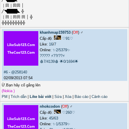
｜田｜田田 │
╱◥████◣ ╬
｜田｜田田 田 │ ╬
╬╬╬╬╬╬╬╬╬
khanhmap159753
(
Off
) ♂️
Cấp độ:
♡91♡
Like:
16
/
7
Online:
✨2/5379✨
?????
⚡??/??⚡
🩸7/4139🩸
🌟0/1694🌟
#6
-
@258140
02/09/2013 07:54
Ừ.Bạn hãy cố gắng lên
(Nokia )
PM
|
Trích dẫn
|
Like bài viết
|
Sửa
|
Xóa
|
Báo cáo
|
Cảnh cáo
nhokcodon
(
Off
) ♂️
Cấp độ:
♡260♡
Like:
45
/
63
Online:
✨1/5379✨