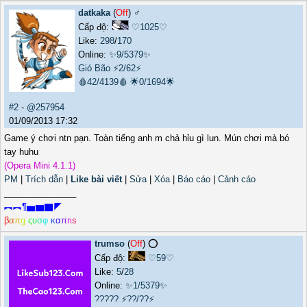
datkaka
(
Off
) ♂️
Cấp độ:
♡1025♡
Like:
298
/
170
Online:
✨9/5379✨
Gió Bão
⚡2/62⚡
🩸42/4139🩸
🌟0/1694🌟
#2
-
@257954
01/09/2013 17:32
Game ý chơi ntn pạn. Toàn tiếng anh m chả hỉu gì lun. Mún chơi mà bó
tay huhu
(Opera Mini 4.1.1)
PM
|
Trích dẫn
|
Like bài viết
|
Sửa
|
Xóa
|
Báo cáo
|
Cảnh cáo
_______________
︻︻¶▅▆▇◤
β
α
π
g
ς
υ
σ
φ
κ
α
π
r
ι
s
trumso
(
Off
) ⭕️
Cấp độ:
♡59♡
Like:
5
/
28
Online:
✨1/5379✨
?????
⚡??/??⚡