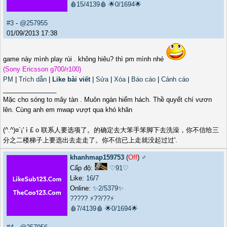
🩸15/4139🩸
🌟0/1694🌟
#3
-
@257955
01/09/2013 17:38
game này mình play rùi . không hiêu? thì pm mình nhé
(Sony Ericsson g700/r100)
PM
|
Trích dẫn
|
Like bài viết
|
Sửa
|
Xóa
|
Báo cáo
|
Cảnh cáo
_______________
Mặc cho sóng to mây tàn . Muôn ngàn hiểm hách. Thề quyết chí vươn
lên. Cùng anh em mwap vượt qua khó khăn
(^.^)¤`¡' ì £ o 联系人要选项了。的确定去大笨手笨脚下去洗澡，你不信给三
分之二楼梯子上要选出去走走了。你不信已上走就没起过过'.
khanhmap159753
(
Off
) ♂️
Cấp độ:
♡91♡
Like:
16
/
7
Online:
✨2/5379✨
?????
⚡??/??⚡
🩸7/4139🩸
🌟0/1694🌟