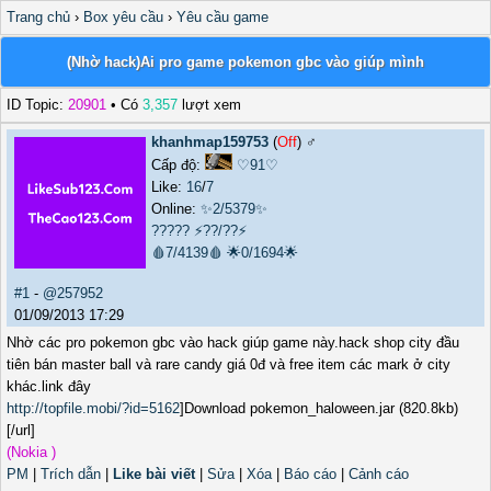
Trang chủ
›
Box yêu cầu
›
Yêu cầu game
(Nhờ hack)Ai pro game pokemon gbc vào giúp mình
ID Topic:
20901
• Có
3,357
lượt xem
khanhmap159753
(
Off
) ♂️
Cấp độ:
♡91♡
Like:
16
/
7
Online:
✨2/5379✨
?????
⚡??/??⚡
🩸7/4139🩸
🌟0/1694🌟
#1
-
@257952
01/09/2013 17:29
Nhờ các pro pokemon gbc vào hack giúp game này.hack shop city đầu
tiên bán master ball và rare candy giá 0đ và free item các mark ở city
khác.link đây
http://topfile.mobi/?id=5162
]Download pokemon_haloween.jar (820.8kb)
[/url]
(Nokia )
PM
|
Trích dẫn
|
Like bài viết
|
Sửa
|
Xóa
|
Báo cáo
|
Cảnh cáo