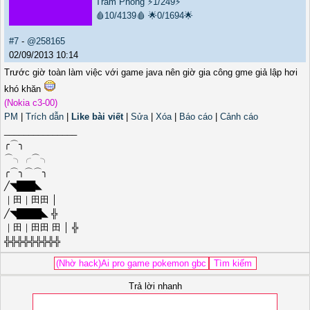
Trảm Phong
⚡1/249⚡
🩸10/4139🩸
🌟0/1694🌟
#7
-
@258165
02/09/2013 10:14
Trước giờ toàn làm việc với game java nên giờ gia công gme giả lập hơi
khó khăn
(Nokia c3-00)
PM
|
Trích dẫn
|
Like bài viết
|
Sửa
|
Xóa
|
Báo cáo
|
Cảnh cáo
_______________
╭⌒╮
⌒╮╭⌒╮
╭⌒╮⌒⌒╮
╱◥███◣
｜田｜田田 │
╱◥████◣ ╬
｜田｜田田 田 │ ╬
╬╬╬╬╬╬╬╬╬
Trả lời nhanh