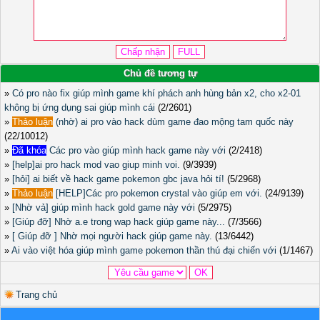
Chủ đề tương tự
»
Có pro nào fix giúp mình game khí phách anh hùng bản x2, cho x2-01
không bị ứng dụng sai giúp mình cái
(2/2601)
»
Thảo luận
(nhờ) ai pro vào hack dùm game đao mộng tam quốc này
(22/10012)
»
Đã khóa
Các pro vào giúp mình hack game này với
(2/2418)
»
[help]ai pro hack mod vao giup minh voi.
(9/3939)
»
[hỏi] ai biết về hack game pokemon gbc java hỏi tí!
(5/2968)
»
Thảo luận
[HELP]Các pro pokemon crystal vào giúp em với.
(24/9139)
»
[Nhờ vả] giúp mình hack gold game này với
(5/2975)
»
[Giúp đỡ] Nhờ a.e trong wap hack giúp game này...
(7/3566)
»
[ Giúp đỡ ] Nhờ mọi người hack giúp game này.
(13/6442)
»
Ai vào việt hóa giúp mình game pokemon thần thú đại chiến với
(1/1467)
Trang chủ