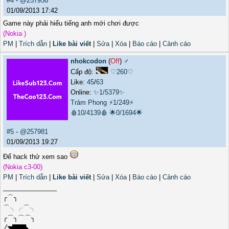
#4
-
@257956
01/09/2013 17:42
Game này phải hiểu tiếng anh mới chơi được
(Nokia )
PM
|
Trích dẫn
|
Like bài viết
|
Sửa
|
Xóa
|
Báo cáo
|
Cảnh cáo
nhokcodon
(
Off
) ♂️
Cấp độ:
♡260♡
Like:
45
/
63
Online:
✨1/5379✨
Trảm Phong
⚡1/249⚡
🩸10/4139🩸
🌟0/1694🌟
#5
-
@257981
01/09/2013 19:27
Để hack thử xem sao
(Nokia c3-00)
PM
|
Trích dẫn
|
Like bài viết
|
Sửa
|
Xóa
|
Báo cáo
|
Cảnh cáo
_______________
╭⌒╮
⌒╮╭⌒╮
╭⌒╮⌒⌒╮
╱◥███◣