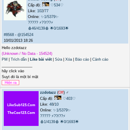
Cấp độ:
♡534♡
Like:
102
/
77
Online:
✨1/5379✨
?????
⚡??/??⚡
🩸46/4139🩸
🌟0/1693🌟
#8568
-
@154524
10/01/2013 18:26
Hello zzdotazz
(Unknown / No Data - 154524)
PM
|
Trích dẫn
|
Like bài viết
|
Sửa
|
Xóa
|
Báo cáo
|
Cảnh cáo
_______________
hãy click vào
Suỵt đó là một bí mật
zzdotazz
(
Off
) ♂️
Cấp độ:
♡403♡
Like:
48
/
10
Online:
✨1/5379✨
?????
⚡??/??⚡
🩸1/4139🩸
🌟0/1693🌟