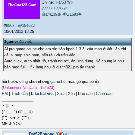
Online:
✨1/5379✨
?????
⚡??/??⚡
🩸1/4139🩸
🌟0/1693🌟
#8567
-
@154523
10/01/2013 18:25
1gamer
đã viết:
Ai pro game online cho em xin bản kpah 1.3.3: xóa map ở đất liền chỉ
để lại map sơn nam, bến tàu và trên đảo.
Auto click, auto nhặt đồ, tránh người, ẩn ứng dụng. Nó chung là như
bản mod full + fix lang như ở giaitri321.pro ấy thank
hồi trước cũng chơi nhưng game hút máu gê quá bỏ rồi
(Unknown / No Data - 154523)
PM
|
Trích dẫn
|
Like bài viết
|
Sửa
|
Xóa
|
Báo cáo
|
Cảnh cáo
_______________
.•:|||||:•. .:::::::::::.
( ' .__. ' ) (#'.__.'#)
("")--< ♥ >--(""")
ME & YOU
DatS2Phuong
(
Off
) ♂️