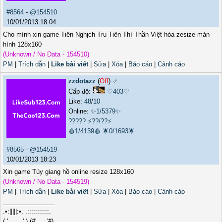
#8564
-
@154510
10/01/2013 18:04
Cho mình xin game Tiên Nghịch Tru Tiên Thí Thần Việt hóa zesize màn
hình 128x160
(Unknown / No Data - 154510)
PM
|
Trích dẫn
|
Like bài viết
|
Sửa
|
Xóa
|
Báo cáo
|
Cảnh cáo
zzdotazz
(
Off
) ♂️
Cấp độ:
♡403♡
Like:
48
/
10
Online:
✨1/5379✨
?????
⚡??/??⚡
🩸1/4139🩸
🌟0/1693🌟
#8565
-
@154519
10/01/2013 18:23
Xin game Túy giang hồ online resize 128x160
(Unknown / No Data - 154519)
PM
|
Trích dẫn
|
Like bài viết
|
Sửa
|
Xóa
|
Báo cáo
|
Cảnh cáo
_______________
.•:|||||:•. .:::::::::::.
( ' .__. ' ) (#'.__.'#)