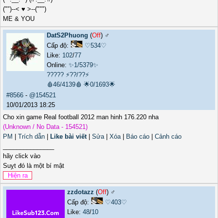
("")--< ♥ >--(""")
ME & YOU
DatS2Phuong
(
Off
) ♂️
Cấp độ:
♡534♡
Like:
102
/
77
Online:
✨1/5379✨
?????
⚡??/??⚡
🩸46/4139🩸
🌟0/1693🌟
#8566
-
@154521
10/01/2013 18:25
Cho xin game Real football 2012 man hinh 176.220 nha
(Unknown / No Data - 154521)
PM
|
Trích dẫn
|
Like bài viết
|
Sửa
|
Xóa
|
Báo cáo
|
Cảnh cáo
_______________
hãy click vào
Suỵt đó là một bí mật
zzdotazz
(
Off
) ♂️
Cấp độ:
♡403♡
Like:
48
/
10