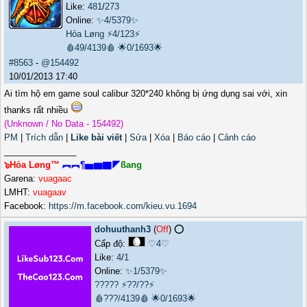
Like:
481
/
273
Online:
✨4/5379✨
Hỏa Løng
⚡4/123⚡
🩸49/4139🩸
🌟0/1693🌟
#8563
-
@154492
10/01/2013 17:40
Ai tìm hộ em game soul calibur 320*240 không bị ứng dụng sai với, xin
thanks rất nhiều
(Unknown / No Data - 154492)
PM
|
Trích dẫn
|
Like bài viết
|
Sửa
|
Xóa
|
Báo cáo
|
Cảnh cáo
_______________
๖Hỏa Løng™
︻︻¶▅▆▇◤
ßang
Garena:
vuagaac
LMHT:
vuagaav
Facebook:
https://m.facebook.com/kieu.vu.1694
dohuuthanh3
(
Off
) ⭕️
Cấp độ:
♡4♡
Like:
4
/
1
Online:
✨1/5379✨
?????
⚡??/??⚡
🩸???/4139🩸
🌟0/1693🌟