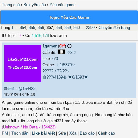
Trang chủ
›
Box yêu cầu
›
Yêu cầu game
Topic Yêu Cầu Game
Trang
1
...
854
,
855
,
856
,
857
,
858
,
859
,
860
...
2390
•
Chuyển đến trang
ID Topic:
7
• Có
4,516,178
lượt xem
1gamer
(
Off
) ⭕️
Cấp độ:
♡2♡
Like:
0
/
0
Online:
✨1/5379✨
?????
⚡??/??⚡
🩸???/4139🩸
🌟0/1693🌟
#8561
-
@154423
10/01/2013 15:46
Ai pro game online cho em xin bản kpah 1.3.3: xóa map ở đất liền chỉ để
lại map sơn nam, bến tàu và trên đảo.
Auto click, auto nhặt đồ, tránh người, ẩn ứng dụng. Nó chung là như bản
mod full + fix lang như ở giaitri321.pro ấy thank
(Unknown / No Data - 154423)
PM
|
Trích dẫn
|
Like bài viết
|
Sửa
|
Xóa
|
Báo cáo
|
Cảnh cáo