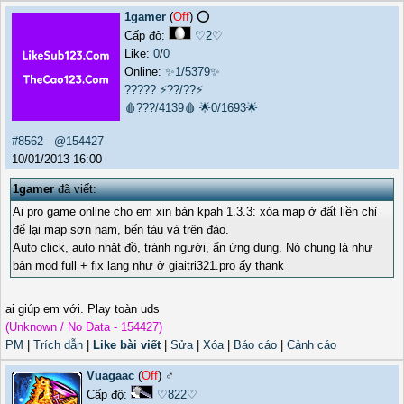
1gamer
(
Off
) ⭕️
Cấp độ:
♡2♡
Like:
0
/
0
Online:
✨1/5379✨
?????
⚡??/??⚡
🩸???/4139🩸
🌟0/1693🌟
#8562
-
@154427
10/01/2013 16:00
1gamer
đã viết:
Ai pro game online cho em xin bản kpah 1.3.3: xóa map ở đất liền chỉ
để lại map sơn nam, bến tàu và trên đảo.
Auto click, auto nhặt đồ, tránh người, ẩn ứng dụng. Nó chung là như
bản mod full + fix lang như ở giaitri321.pro ấy thank
ai giúp em với. Play toàn uds
(Unknown / No Data - 154427)
PM
|
Trích dẫn
|
Like bài viết
|
Sửa
|
Xóa
|
Báo cáo
|
Cảnh cáo
Vuagaac
(
Off
) ♂️
Cấp độ:
♡822♡