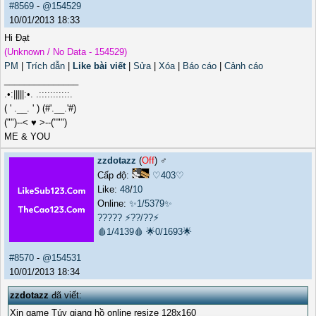
#8569
-
@154529
10/01/2013 18:33
Hi Đạt
(Unknown / No Data - 154529)
PM
|
Trích dẫn
|
Like bài viết
|
Sửa
|
Xóa
|
Báo cáo
|
Cảnh cáo
_______________
.•:|||||:•. .:::::::::::.
( ' .__. ' ) (#'.__.'#)
("")--< ♥ >--(""")
ME & YOU
zzdotazz
(
Off
) ♂️
Cấp độ:
♡403♡
Like:
48
/
10
Online:
✨1/5379✨
?????
⚡??/??⚡
🩸1/4139🩸
🌟0/1693🌟
#8570
-
@154531
10/01/2013 18:34
zzdotazz
đã viết:
Xin game Túy giang hồ online resize 128x160