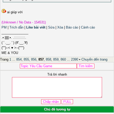
ai giúp với
(Unknown / No Data - 154531)
PM
|
Trích dẫn
|
Like bài viết
|
Sửa
|
Xóa
|
Báo cáo
|
Cảnh cáo
_______________
.•:|||||:•. .:::::::::::.
( ' .__. ' ) (#'.__.'#)
("")--< ♥ >--(""")
ME & YOU
Trang
1
...
854
,
855
,
856
,
857
,
858
,
859
,
860
...
2390
•
Chuyển đến trang
Trả lời nhanh
Chủ đề tương tự