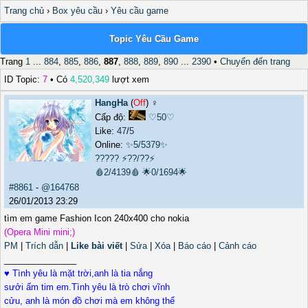
Trang chủ
›
Box yêu cầu
›
Yêu cầu game
Topic Yêu Cầu Game
Trang
1
...
884
,
885
,
886
,
887
,
888
,
889
,
890
...
2390
•
Chuyển đến trang
ID Topic:
7
• Có
4,520,349
lượt xem
HangHa
(
Off
) ♀️
Cấp độ:
♡50♡
Like:
47
/
5
Online:
✨5/5379✨
?????
⚡??/??⚡
🩸2/4139🩸
🌟0/1694🌟
#8861
-
@164768
26/01/2013 23:29
tìm em game Fashion Icon 240x400 cho nokia
(Opera Mini mini;)
PM
|
Trích dẫn
|
Like bài viết
|
Sửa
|
Xóa
|
Báo cáo
|
Cảnh cáo
_______________
♥ Tình yêu là mặt trời,anh là tia nắng
sưởi ấm tim em.Tình yêu là trò chơi vĩnh
cửu, anh là món đồ chơi mà em không thể