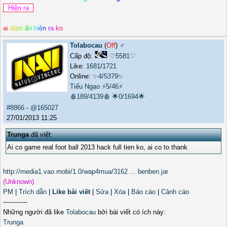
a
i
d
á
m
ấ
n
h
i
ệ
n
r
a
k
o
Tolabocau
(
Off
) ♂️
Cấp độ:
♡5581♡
Like:
1681
/
1721
Online:
✨4/5379✨
Tiếu Ngạo
⚡5/46⚡
🩸189/4139🩸
🌟0/1694🌟
#8866
-
@165027
27/01/2013 11:25
Trunga
đã viết:
Ai co game real foot ball 2013 hack full tien ko, ai co to thank
http://media1.vao.mobi/1.0/wap4mua/3162 ... benben.jar
(Unknown)
PM
|
Trích dẫn
|
Like bài viết
|
Sửa
|
Xóa
|
Báo cáo
|
Cảnh cáo
------------
Những người đã like
Tolabocau
bởi bài viết có ích này:
Trunga