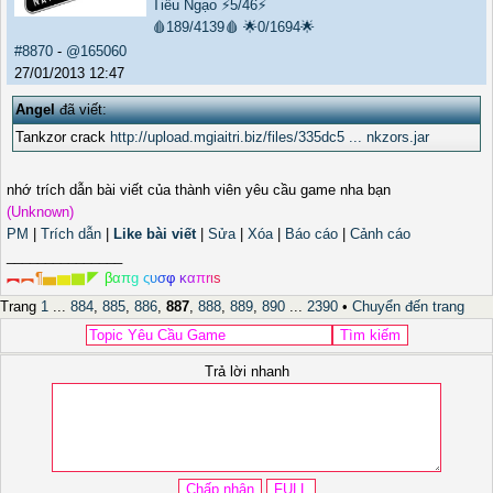
Tiếu Ngạo
⚡5/46⚡
🩸189/4139🩸
🌟0/1694🌟
#8870
-
@165060
27/01/2013 12:47
Angel
đã viết:
Tankzor crack
http://upload.mgiaitri.biz/files/335dc5 ... nkzors.jar
nhớ trích dẫn bài viết của thành viên yêu cầu game nha bạn
(Unknown)
PM
|
Trích dẫn
|
Like bài viết
|
Sửa
|
Xóa
|
Báo cáo
|
Cảnh cáo
_______________
︻
︻
¶
▅
▆
▇
◤
β
α
π
g
ς
υ
σ
φ
κ
α
π
r
ι
s
Trang
1
...
884
,
885
,
886
,
887
,
888
,
889
,
890
...
2390
•
Chuyển đến trang
Trả lời nhanh