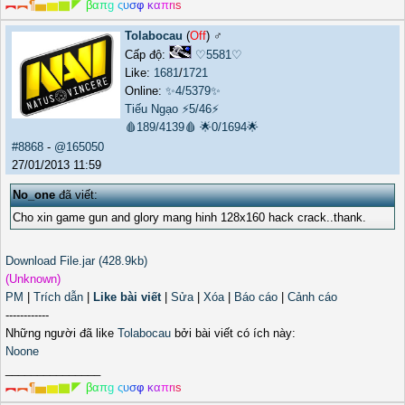
︻
︻
¶
▅
▆
▇
◤
β
α
π
g
ς
υ
σ
φ
κ
α
π
r
ι
s
Tolabocau
(
Off
) ♂️
Cấp độ:
♡5581♡
Like:
1681
/
1721
Online:
✨4/5379✨
Tiếu Ngạo
⚡5/46⚡
🩸189/4139🩸
🌟0/1694🌟
#8868
-
@165050
27/01/2013 11:59
No_one
đã viết:
Cho xin game gun and glory mang hinh 128x160 hack crack..thank.
Download File.jar (428.9kb)
(Unknown)
PM
|
Trích dẫn
|
Like bài viết
|
Sửa
|
Xóa
|
Báo cáo
|
Cảnh cáo
------------
Những người đã like
Tolabocau
bởi bài viết có ích này:
Noone
_______________
︻
︻
¶
▅
▆
▇
◤
β
α
π
g
ς
υ
σ
φ
κ
α
π
r
ι
s