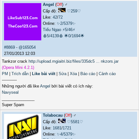
Angel
(
Off
) ♂️
Cấp độ:
♡259♡
Like:
42
/
72
Online:
✨2/5379✨
Tiếu Ngạo
⚡5/46⚡
🩸5/4139🩸
🌟0/1694🌟
#8869
-
@165054
27/01/2013 12:03
Tankzor crack
http://upload.mgiaitri.biz/files/335dc5 ... nkzors.jar
(Opera Mini 4.2.1)
PM
|
Trích dẫn
|
Like bài viết
|
Sửa
|
Xóa
|
Báo cáo
|
Cảnh cáo
------------
Những người đã like
Angel
bởi bài viết có ích này:
Navyseal
_______________
Super Spam
Tolabocau
(
Off
) ♂️
Cấp độ:
♡5581♡
Like:
1681
/
1721
Online:
✨4/5379✨