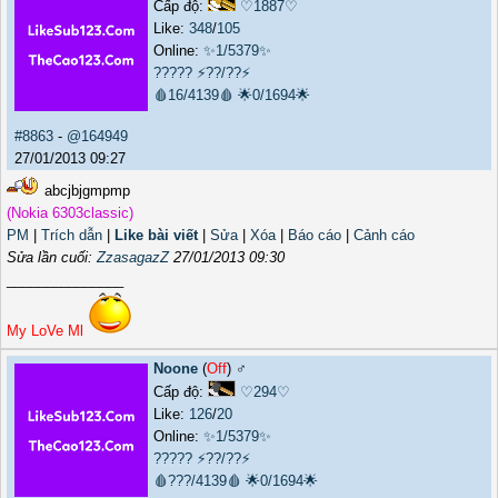
Cấp độ:
♡1887♡
Like:
348
/
105
Online:
✨1/5379✨
?????
⚡??/??⚡
🩸16/4139🩸
🌟0/1694🌟
#8863
-
@164949
27/01/2013 09:27
abcjbjgmpmp
(Nokia 6303classic)
PM
|
Trích dẫn
|
Like bài viết
|
Sửa
|
Xóa
|
Báo cáo
|
Cảnh cáo
Sửa lần cuối:
ZzasagazZ
27/01/2013 09:30
_______________
My LoVe Ml
Noone
(
Off
) ♂️
Cấp độ:
♡294♡
Like:
126
/
20
Online:
✨1/5379✨
?????
⚡??/??⚡
🩸???/4139🩸
🌟0/1694🌟