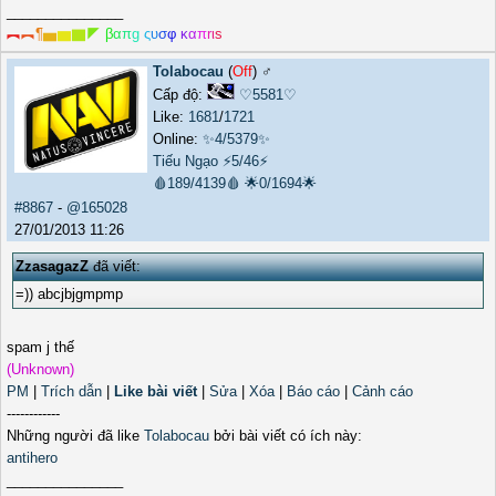
_______________
︻
︻
¶
▅
▆
▇
◤
β
α
π
g
ς
υ
σ
φ
κ
α
π
r
ι
s
Tolabocau
(
Off
) ♂️
Cấp độ:
♡5581♡
Like:
1681
/
1721
Online:
✨4/5379✨
Tiếu Ngạo
⚡5/46⚡
🩸189/4139🩸
🌟0/1694🌟
#8867
-
@165028
27/01/2013 11:26
ZzasagazZ
đã viết:
=)) abcjbjgmpmp
spam j thế
(Unknown)
PM
|
Trích dẫn
|
Like bài viết
|
Sửa
|
Xóa
|
Báo cáo
|
Cảnh cáo
------------
Những người đã like
Tolabocau
bởi bài viết có ích này:
antihero
_______________