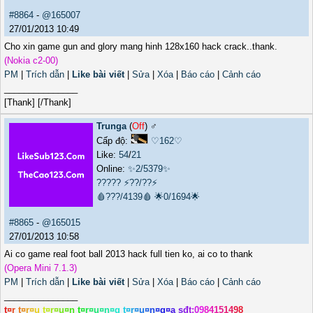
#8864
-
@165007
27/01/2013 10:49
Cho xin game gun and glory mang hinh 128x160 hack crack..thank.
(Nokia c2-00)
PM
|
Trích dẫn
|
Like bài viết
|
Sửa
|
Xóa
|
Báo cáo
|
Cảnh cáo
_______________
[Thank] [/Thank]
Trunga
(
Off
) ♂️
Cấp độ:
♡162♡
Like:
54
/
21
Online:
✨2/5379✨
?????
⚡??/??⚡
🩸???/4139🩸
🌟0/1694🌟
#8865
-
@165015
27/01/2013 10:58
Ai co game real foot ball 2013 hack full tien ko, ai co to thank
(Opera Mini 7.1.3)
PM
|
Trích dẫn
|
Like bài viết
|
Sửa
|
Xóa
|
Báo cáo
|
Cảnh cáo
_______________
t
¤
r
t
¤
r
¤
u
t
¤
r
¤
u
¤
n
t
¤
r
¤
u
¤
n
¤
g
t
¤
r
¤
u
¤
n
¤
g
¤
a
s
đ
t
:
0
9
8
4
1
5
1
4
9
8