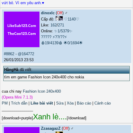
vứt bỏ. Vì em yêu anh.♥
dinoxlc
(
Off
) ♂️
Cấp độ:
♡1140♡
Like:
162
/
271
Online:
✨1/5379✨
?????
⚡??/??⚡
🩸19/4139🩸
🌟0/1694🌟
#8862
-
@164772
26/01/2013 23:53
HằngHà
đã viết:
tìm em game Fashion Icon 240x400 cho nokia
cua chi nay
Fashion Icon 240x400
(Opera Mini 7.1.3)
PM
|
Trích dẫn
|
Like bài viết
|
Sửa
|
Xóa
|
Báo cáo
|
Cảnh cáo
_______________
Xanh lè....
[download=purple]
[/download]
ZzasagazZ
(
Off
) ♂️