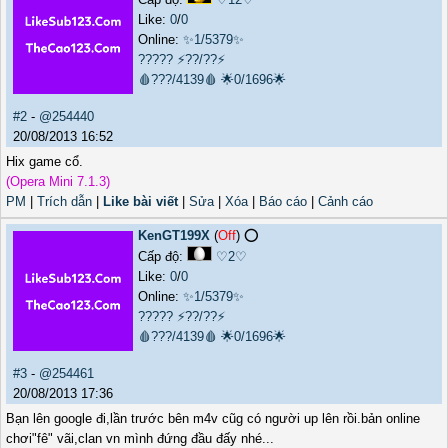
Like:
0
/
0
Online:
✨1/5379✨
?????
⚡??/??⚡
🩸???/4139🩸
🌟0/1696🌟
#2
-
@254440
20/08/2013 16:52
Hix game cổ.
(Opera Mini 7.1.3)
PM
|
Trích dẫn
|
Like bài viết
|
Sửa
|
Xóa
|
Báo cáo
|
Cảnh cáo
KenGT199X
(
Off
) ⭕️
Cấp độ:
♡2♡
Like:
0
/
0
Online:
✨1/5379✨
?????
⚡??/??⚡
🩸???/4139🩸
🌟0/1696🌟
#3
-
@254461
20/08/2013 17:36
Bạn lên google đi,lần trước bên m4v cũg có người up lên rồi.bản online
chơi"fê" vãi,clan vn mình đứng đầu đấy nhé...