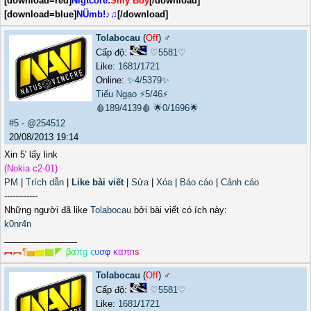
[download=red]
Nigtcore:
Silly Boy
[/download]
[download=blue]
NÜmb!♪♫
[/download]
Tolabocau
(
Off
) ♂️
Cấp độ:
♡5581♡
Like:
1681
/
1721
Online:
✨4/5379✨
Tiếu Ngạo
⚡5/46⚡
🩸189/4139🩸
🌟0/1696🌟
#5
-
@254512
20/08/2013 19:14
Xin 5' lấy link
(Nokia c2-01)
PM
|
Trích dẫn
|
Like bài viết
|
Sửa
|
Xóa
|
Báo cáo
|
Cảnh cáo
------------
Những người đã like
Tolabocau
bởi bài viết có ích này:
k0nr4n
_______________
︻
︻
¶
▅
▆
▇
◤
β
α
π
g
ς
υ
σ
φ
κ
α
π
r
ι
s
Tolabocau
(
Off
) ♂️
Cấp độ:
♡5581♡
Like:
1681
/
1721