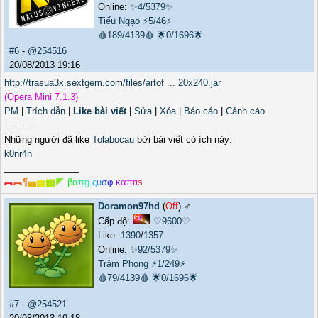
Online:
✨4/5379✨
Tiếu Ngạo
⚡5/46⚡
🩸189/4139🩸
🌟0/1696🌟
#6
-
@254516
20/08/2013 19:16
http://trasua3x.sextgem.com/files/artof ... 20x240.jar
(Opera Mini 7.1.3)
PM
|
Trích dẫn
|
Like bài viết
|
Sửa
|
Xóa
|
Báo cáo
|
Cảnh cáo
------------
Những người đã like
Tolabocau
bởi bài viết có ích này:
k0nr4n
_______________
︻
︻
¶
▅
▆
▇
◤
β
α
π
g
ς
υ
σ
φ
κ
α
π
r
ι
s
Doramon97hd
(
Off
) ♂️
Cấp độ:
♡9600♡
Like:
1390
/
1357
Online:
✨92/5379✨
Trảm Phong
⚡1/249⚡
🩸79/4139🩸
🌟0/1696🌟
#7
-
@254521