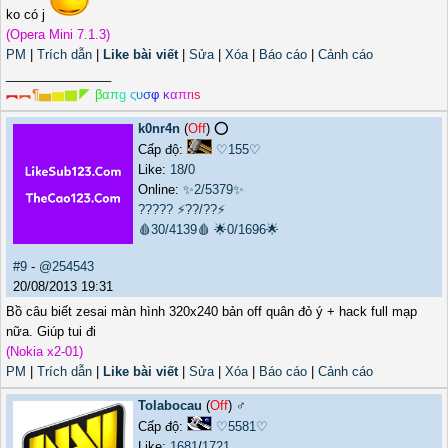
ko có j
(Opera Mini 7.1.3)
PM
|
Trích dẫn
|
Like bài viết
|
Sửa
|
Xóa
|
Báo cáo
|
Cảnh cáo
_______________
︻
︻
¶
▅
▆
▇
◤
β
α
π
g
ς
υ
σ
φ
κ
α
π
r
ι
s
k0nr4n
(
Off
) ⭕️
Cấp độ:
♡155♡
Like:
18
/
0
Online:
✨2/5379✨
?????
⚡??/??⚡
🩸30/4139🩸
🌟0/1696🌟
#9
-
@254543
20/08/2013 19:31
Bồ câu biết zesai màn hình 320x240 bản off quân đỏ ý + hack full mạp
nữa. Giúp tui đi
(Nokia x2-01)
PM
|
Trích dẫn
|
Like bài viết
|
Sửa
|
Xóa
|
Báo cáo
|
Cảnh cáo
Tolabocau
(
Off
) ♂️
Cấp độ:
♡5581♡
Like:
1681
/
1721