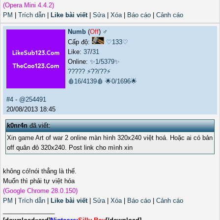
(Opera Mini 4.4.2)
PM
|
Trích dẫn
|
Like bài viết
|
Sửa
|
Xóa
|
Báo cáo
|
Cảnh cáo
Numb
(
Off
) ♂️
Cấp độ:
♡133♡
Like:
37
/
31
Online:
✨1/5379✨
?????
⚡??/??⚡
🩸16/4139🩸
🌟0/1696🌟
#4
-
@254491
20/08/2013 18:45
k0nr4n
đã viết:
Xin game Art of war 2 online màn hình 320x240 việt hoá. Hoặc ai có bản
off quân đỏ 320x240. Post link cho mình xin
không có!nói thẳng là thế.
Muốn thì phải tự việt hóa
(Google Chrome 28.0.150)
PM
|
Trích dẫn
|
Like bài viết
|
Sửa
|
Xóa
|
Báo cáo
|
Cảnh cáo
_______________