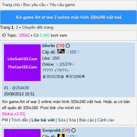
Trang chủ
›
Box yêu cầu
›
Yêu cầu game
Xin game Art of war 2 online màn hình 320x240 việt hoá
Trang
1
,
2
•
Chuyển đến trang
ID Topic:
20562
• Có
5,945
lượt xem
k0nr4n
(
Off
) ⭕️
Cấp độ:
♡155♡
Like:
18
/
0
Online:
✨2/5379✨
?????
⚡??/??⚡
🩸30/4139🩸
🌟0/1696🌟
#1
-
@254439
20/08/2013 16:51
Xin game Art of war 2 online màn hình 320x240 việt hoá. Hoặc ai có bản
off quân đỏ 320x240. Post link cho mình xin
(Nokia x2-01)
PM
|
Trích dẫn
|
Like bài viết
|
Sửa
|
Xóa
|
Báo cáo
|
Cảnh cáo
Sonprobk
(
Off
) ⭕️
Cấp độ:
♡12♡