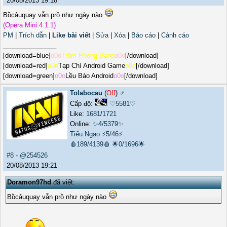
20/08/2013 19:18
Bồcâuquay vẫn prồ như ngày nào
(Opera Mini 4.1.1)
PM
|
Trích dẫn
|
Like bài viết
|
Sửa
|
Xóa
|
Báo cáo
|
Cảnh cáo
_______________
[download=blue]
o0o
Trảm Phong Bang
o0o
[/download]
[download=red]
o0o
Tạp Chí Android Game
o0o
[/download]
[download=green]
o0o
Lều Báo Android
o0o
[/download]
Tolabocau
(
Off
) ♂️
Cấp độ:
♡5581♡
Like:
1681
/
1721
Online:
✨4/5379✨
Tiếu Ngạo
⚡5/46⚡
🩸189/4139🩸
🌟0/1696🌟
#8
-
@254526
20/08/2013 19:21
Doramon97hd
đã viết:
Bồcâuquay vẫn prồ như ngày nào