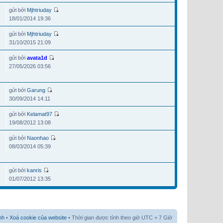
gửi bởi
Mjhtriuday
18/01/2014 19:36
gửi bởi
Mjhtriuday
31/10/2015 21:09
gửi bởi
avata1d
27/05/2026 03:56
gửi bởi
Garung
30/09/2014 14:11
gửi bởi
Kelamat97
19/08/2012 13:08
gửi bởi
Naonhao
08/03/2014 05:39
gửi bởi
kanris
01/07/2012 13:35
nh
•
Xoá cookie của website
• Thời gian được tính theo giờ UTC + 7 Giờ