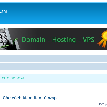
COM
c
8:21:02 - 08/08/2026
Các cách kiếm tiền từ wap
ID Top