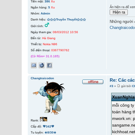
Tiền mặt:
386
Xu
Ấn hiện ra để xe
Ngân hàng:
5
Xu
Nhóm:
Admin
Danh hiệu:
⚝⚝⚝Truyền Thuyết⚝⚝⚝
Những người 
Giới tính:
Changtraicodo
Ngày tham gia:
08/03/2012 10:56
Đến từ:
Hà Giang
Thiết bị:
Nokia N96
Số điện thoại:
0367790762
(Cờ Rôm+ 31.0.165)
Changtraicodon
Re: Các các
#3
»
gửi bởi
C
XuanNghia
mỗi công ty
toán hàng 
mwork.vn: p
Rank:
sangame.net
Cấp độ:
💚342💚
kichhoat.ne
Tu luyện:
☀️8/30☀️