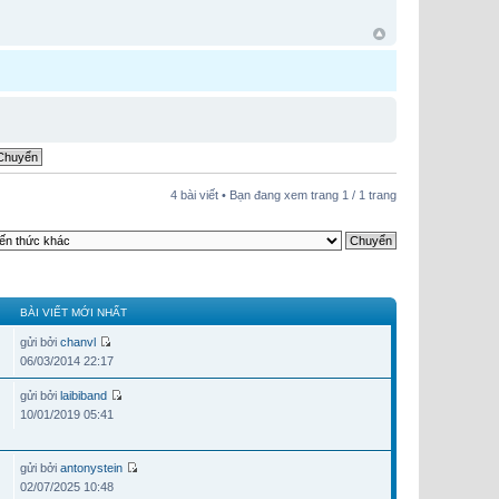
4 bài viết • Bạn đang xem trang
1
/
1
trang
BÀI VIẾT MỚI NHẤT
gửi bởi
chanvl
06/03/2014 22:17
gửi bởi
laibiband
10/01/2019 05:41
gửi bởi
antonystein
02/07/2025 10:48