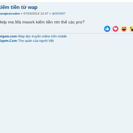
kiếm tiền từ wap
hangtraicodon
» 07/03/2014 12:47 »
@303597
Help me.Mà mwork kiếm tiền ntn thế các pro?
i.xtgem.com
-Wap đọc truyện online trên mobile
Xtgem.Com
-Thư quán của người Việt