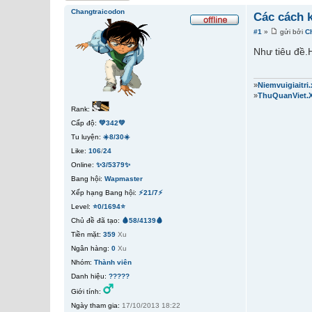
Changtraicodon
Các cách 
#1
»
gửi bởi
C
Như tiêu đề.
»
Niemvuigiaitr
»
ThuQuanViet.
Rank:
Cấp độ:
💚342💚
Tu luyện:
☀️8/30☀️
Like:
106
/
24
Online:
✨3/5379✨
Bang hội:
Wapmaster
Xếp hạng Bang hội:
⚡21/7⚡
Level:
⭐0/1694⭐
Chủ đề đã tạo:
🩸58/4139🩸
Tiền mặt:
359
Xu
Ngân hàng:
0
Xu
Nhóm:
Thành viên
Danh hiệu:
?????
Giới tính:
Ngày tham gia:
17/10/2013 18:22