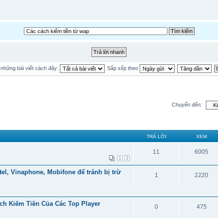
ị những bài viết cách đây:
Sắp xếp theo
Chuyển đến:
TRẢ LỜI
XEM
11
6005
1
2
el, Vinaphone, Mobifone để tránh bị trừ
1
2220
ch Kiếm Tiền Của Các Top Player
0
475