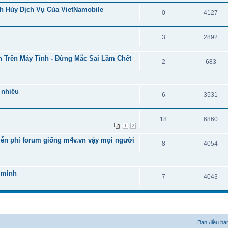
ch Hủy Dịch Vụ Của VietNamobile
0
4127
3
2892
n Trên Máy Tính - Đừng Mắc Sai Lầm Chết
2
683
 nhiều
6
3531
18
6860
1
2
miễn phí forum giống m4v.vn vậy mọi người
8
4054
a mình
7
4043
Ban điều hà