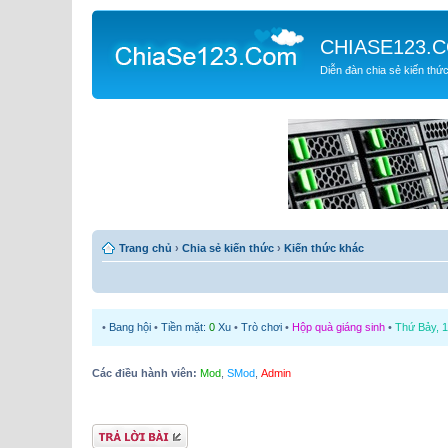
CHIASE123.
Diễn đàn chia sẻ kiến thứ
Trang chủ
›
Chia sẻ kiến thức
›
Kiến thức khác
•
Bang hội
•
Tiền mặt:
0
Xu
•
Trò chơi
•
Hộp quà giáng sinh
•
Thứ Bảy, 1
Các điều hành viên:
Mod
,
SMod
,
Admin
Gửi bài trả lời