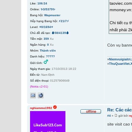
taoviec.com
Like:
106
/
24
mmoney.vn: 
Online:
✨3/5379✨
Bang hội:
Wapmaster
Xếp hạng Bang hội:
⚡21/7⚡
Chi tiết cụ
Level:
⭐0/1694⭐
nhất phải 2
Chủ đề đã tạo:
🩸58/4139🩸
Tiền mặt:
359
Xu
Còn vụ banne
Ngân hàng:
0
Xu
Nhóm:
Thành viên
Danh hiệu:
?????
»
Niemvuigiaitr
Giới tính:
»
ThuQuanViet.
Ngày tham gia:
17/10/2013 18:22
Đến từ:
Nam Định
Số điện thoại:
01257906649
(Nokia c2-01)
nghiammo1992
Re: Các các
#4
»
gửi bởi
n
site visit cao