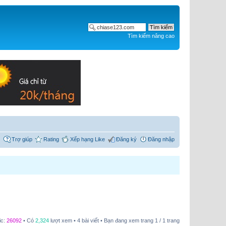
Tìm kiếm nâng cao
Trợ giúp
Rating
Xếp hạng Like
Đăng ký
Đăng nhập
ic:
26092
• Có
2,324
lượt xem • 4 bài viết • Bạn đang xem trang
1
/
1
trang