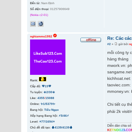
Đến từ:
Nam Định
Số điện thoại:
01257906649
(Nokia c2-01)
nghiammo1992
Re: Các các
#2
»
gửi bởi
n
mỗi công ty c
hàng tháng
mwork.vn: ph
sangame.net:
kichhoat.net:
Rank:
taoviec.com: 
Cấp độ:
💚15💚
mmoney.vn: k
Tu luyện:
☀️2/30☀️
Like:
4355
/
15088
Chi tiết cụ t
Online:
✨1/5379✨
Bang hội:
Tiếu Ngạo
phải 2k visit
Xếp hạng Bang hội:
⚡5/46⚡
Level:
⭐77/1694⭐
Diễn đàn chia sẻ 
Chủ đề đã tạo:
🩸4139/4139🩸
K
E
T
N
O
I
1
2
3
.
C
O