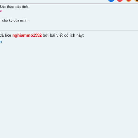
kiến thức máy tính:
M
m chữ ký của mình:
đã like
nghiammo1992
bởi bài viết có ích này:
n