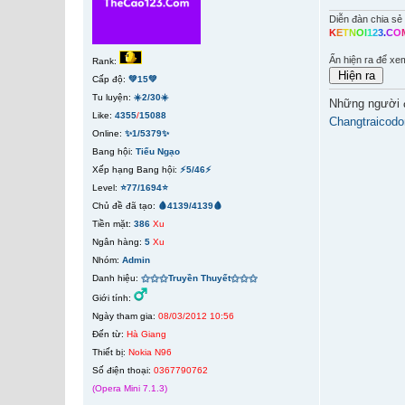
Diễn đàn chia sẻ 
K
E
T
N
O
I
1
2
3
.
C
O
Ấn hiện ra để xe
Rank:
Cấp độ:
💚15💚
Tu luyện:
☀️2/30☀️
Những người 
Like:
4355
/
15088
Changtraicodo
Online:
✨1/5379✨
Bang hội:
Tiếu Ngạo
Xếp hạng Bang hội:
⚡5/46⚡
Level:
⭐77/1694⭐
Chủ đề đã tạo:
🩸4139/4139🩸
Tiền mặt:
386
Xu
Ngân hàng:
5
Xu
Nhóm:
Admin
Danh hiệu:
⚝⚝⚝Truyền Thuyết⚝⚝⚝
Giới tính:
Ngày tham gia:
08/03/2012 10:56
Đến từ:
Hà Giang
Thiết bị:
Nokia N96
Số điện thoại:
0367790762
(Opera Mini 7.1.3)