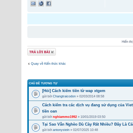
Hiển th
Gửi bài trả lời
Quay về Kiến thức khác
CHỦ ĐỀ TƯƠNG TỰ
[Hỏi] Cách kiếm tiền từ wap xtgem
gửi bởi
Changtraicodon
» 02/03/2014 08:58
Cách kiểm tra các dịch vụ đang sử dụng của Viett
tiền oan
gửi bởi
nghiammo1992
» 10/01/2019 03:50
Tại Sao Vẫn Nghèo Dù Cày Rất Nhiều? Đây Là Cá
gửi bởi
antonystein
» 02/07/2025 10:48