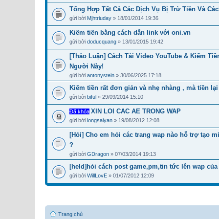
Tổng Hợp Tất Cả Các Dịch Vụ Bị Trừ Tiền Và Cá
gửi bởi
Mjhtriuday
» 18/01/2014 19:36
Kiếm tiền bằng cách dẫn link với oni.vn
gửi bởi
doducquang
» 13/01/2015 19:42
[Thảo Luận] Cách Tải Video YouTube & Kiếm Tiề
Người Này!
gửi bởi
antonystein
» 30/06/2025 17:18
Kiếm tiền rất đơn giản và nhẹ nhàng , mà tiền lại
gửi bởi
biful
» 29/09/2014 15:10
XIN LOI CAC AE TRONG WAP
Đã khóa
gửi bởi
longsaiyan
» 19/08/2012 12:08
[Hỏi] Cho em hỏi các trang wap nào hỗ trợ tạo 
?
gửi bởi
GDragon
» 07/03/2014 19:13
[held]hỏi cách post game,pm,tin tức lên wap củ
gửi bởi
WillLovE
» 01/07/2012 12:09
Trang chủ