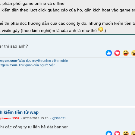
: phân phối game online và offline
kiếm tiền theo lượt click quảng cáo của họ, gắn kích hoạt vào game s
 thể thì phải đọc hướng dẫn của các công ty đó, nhưng muốn kiếm tiền t
k visit/ngày (theo kinh nghiệm là của anh là như thế
)
r thì sao anh?
i.xtgem.com
-Wap đọc truyện online trên mobile
Xtgem.Com
-Thư quán của người Việt
h kiếm tiền từ wap
ghiammo1992
» 07/03/2014 15:26 »
@303621
 thì các công ty tự liên hệ đặt banner