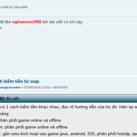
m chữ ký của mình:
đã like
nghiammo1992
bởi bài viết có ích này:
n
h kiếm tiền từ wap
hangtraicodon
» 07/03/2014 13:02 »
@303600
92
đã viết:
 có 1 cách kiếm tiền khác nhau, đọc rõ hướng dẫn của họ đó. hiện tại an
tháng
hân phối game online và offline
: phân phối game online và offline
t: gắn sms kích hoạt vào game java, android, iOS, phân phối hotclip, t