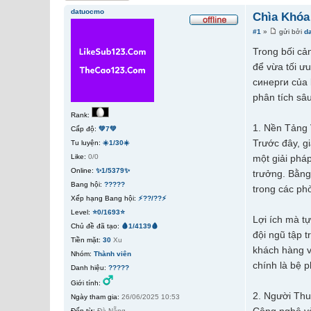
datuocmo
Chìa Khóa
#1
»
gửi bởi
d
Trong bối cả
để vừa tối ư
синерги của b
phân tích sâ
Rank:
1. Nền Tảng
Cấp độ:
💚7💚
Trước đây, g
Tu luyện:
☀️1/30☀️
Like:
0/0
một giải phá
Online:
✨1/5379✨
trưởng. Bằng
Bang hội:
?????
trong các ph
Xếp hạng Bang hội:
⚡??/??⚡
Level:
⭐0/1693⭐
Lợi ích mà tự
Chủ đề đã tạo:
🩸1/4139🩸
đội ngũ tập 
Tiền mặt:
30
Xu
khách hàng v
Nhóm:
Thành viên
chính là bệ 
Danh hiệu:
?????
Giới tính:
2. Người Th
Ngày tham gia:
26/06/2025 10:53
Đến từ:
Đà Nẵng