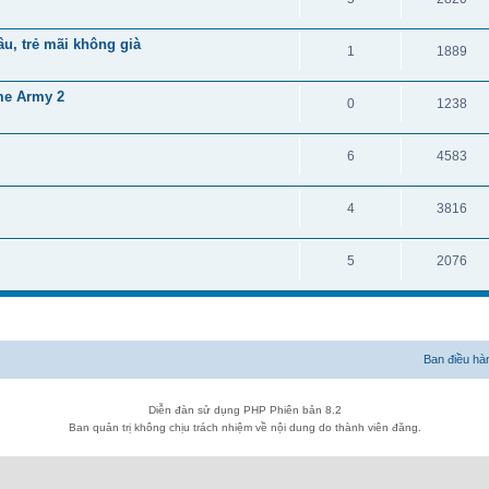
âu, trẻ mãi không già
1
1889
me Army 2
0
1238
6
4583
4
3816
5
2076
Ban điều hà
Diễn đàn sử dụng PHP Phiên bản 8.2
Ban quản trị không chịu trách nhiệm về nội dung do thành viên đăng.
Diễn đàn phát triển dựa trên sự đóng góp và hỗ trợ của tất cả các thành viên
Hosting by
VPS.CHIASE123.COM