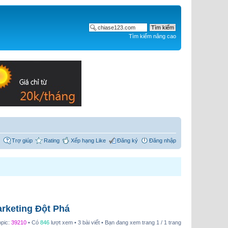
Tìm kiếm nâng cao
Trợ giúp
Rating
Xếp hạng Like
Đăng ký
Đăng nhập
rketing Đột Phá
opic:
39210
• Có
846
lượt xem • 3 bài viết • Bạn đang xem trang
1
/
1
trang