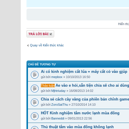
Hiển th
Gửi bài trả lời
Quay về Kiến thức khác
CHỦ ĐỀ TƯƠNG TỰ
Ai có kinh nghiệm cắt lúa = máy cắt cỏ vào gjúp
gửi bởi
mepbox
» 10/10/2013 16:50
Ae vào e hỏi,sẵn tiện chia sẽ cho ai dùng
Thảo luận
gửi bởi
Mjhtriuday
» 16/08/2013 14:02
Chia sẻ cách cày vàng của phiên bản chính game
gửi bởi
ZoroSatThu
» 27/10/2014 14:10
HÓT Kinh nghiệm tắm nước lạnh mùa đông
gửi bởi
Banneddi
» 09/01/2013 22:56
Thủ thuật tắm vào mùa đông không lạnh