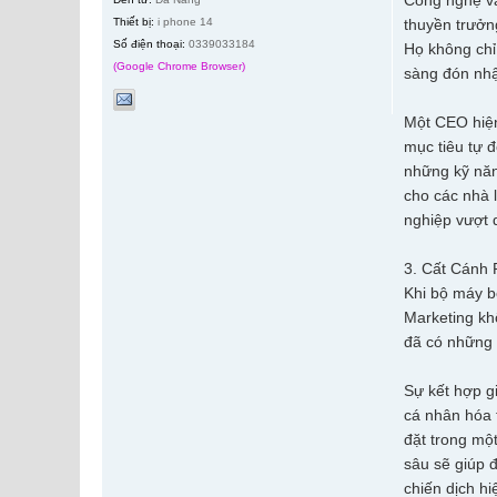
Công nghệ và
Thiết bị:
i phone 14
thuyền trưởn
Số điện thoại:
0339033184
Họ không chỉ
(Google Chrome Browser)
sàng đón nhậ
Một CEO hiện 
mục tiêu tự 
những kỹ năn
cho các nhà l
nghiệp vượt 
3. Cất Cánh 
Khi bộ máy bê
Marketing kh
đã có những b
Sự kết hợp g
cá nhân hóa t
đặt trong một
sâu sẽ giúp 
chiến dịch hi