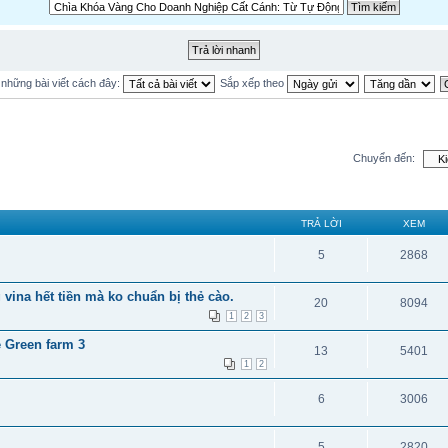
ị những bài viết cách đây:
Sắp xếp theo
Chuyển đến:
TRẢ LỜI
XEM
5
2868
 vina hết tiền mà ko chuẩn bị thẻ cào.
20
8094
1
2
3
 Green farm 3
13
5401
1
2
6
3006
5
2820