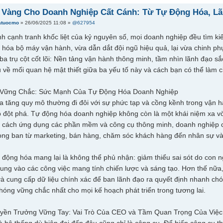
 Vàng Cho Doanh Nghiệp Cất Cánh: Từ Tự Động Hóa, Lã
atuocmo
» 26/06/2025 11:08 »
@627954
nh cạnh tranh khốc liệt của kỷ nguyên số, mọi doanh nghiệp đều tìm 
u hóa bộ máy vận hành, vừa dẫn dắt đội ngũ hiệu quả, lại vừa chinh ph
a trụ cột cốt lõi: Nền tảng vận hành thông minh, tầm nhìn lãnh đạo sắc
u về mối quan hệ mật thiết giữa ba yếu tố này và cách bạn có thể làm
 Vững Chắc: Sức Mạnh Của Tự Động Hóa Doanh Nghiệp
ia tăng quy mô thường đi đôi với sự phức tạp và cồng kềnh trong vận
p đột phá. Tự động hóa doanh nghiệp không còn là một khái niệm xa vờ
 cách ứng dụng các phần mềm và công cụ thông minh, doanh nghiệp có t
òng ban từ marketing, bán hàng, chăm sóc khách hàng đến nhân sự và
 động hóa mang lại là không thể phủ nhận: giảm thiểu sai sót do con ng
trung vào các công việc mang tính chiến lược và sáng tạo. Hơn thế nữa
à cung cấp dữ liệu chính xác để ban lãnh đạo ra quyết định nhanh chó
phóng vững chắc nhất cho mọi kế hoạch phát triển trong tương lai.
uyền Trưởng Vững Tay: Vai Trò Của CEO và Tầm Quan Trọng Của Việc