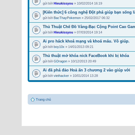
gửi bởi
Hieukissyou
» 10/02/2014 16:19
[Kiến thức] 6 công nghệ Đột phá giúp bạn sống l
gửi bởi
BacThayPokemon
» 25/02/2017 06:32
Thủ Thuật Chế Đồ Vàng-Bạc Cộng Point Cao Ga
gửi bởi
Hieukissyou
» 07/03/2014 19:14
Ai pro háck khoá mạng và khoá máu. Vô giúp.
gửi bởi
boy10x
» 14/01/2013 09:21
Thủ thuật mở khóa nick FaceBook khi bị khóa
gửi bởi
GDragon
» 10/12/2013 20:49
Ai đã phá đảo Hoả ấn 3 chương 2 vào giúp với
gửi bởi
viethacker
» 10/01/2014 13:28
Trang chủ