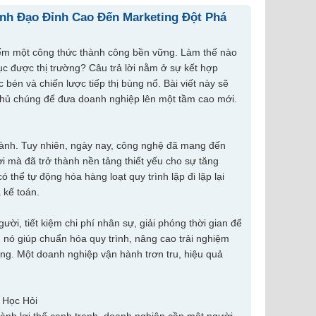
nh Đạo Đỉnh Cao Đến Marketing Đột Phá
kiếm một công thức thành công bền vững. Làm thế nào
ục được thị trường? Câu trả lời nằm ở sự kết hợp
 bén và chiến lược tiếp thị bùng nổ. Bài viết này sẽ
 chủ chúng để đưa doanh nghiệp lên một tầm cao mới.
 hành. Tuy nhiên, ngày nay, công nghệ đã mang đến
i mà đã trở thành nền tảng thiết yếu cho sự tăng
hể tự động hóa hàng loạt quy trình lặp đi lặp lại
 kế toán.
ười, tiết kiệm chi phí nhân sự, giải phóng thời gian để
, nó giúp chuẩn hóa quy trình, nâng cao trải nghiệm
ng. Một doanh nghiệp vận hành trơn tru, hiệu quả
 Học Hỏi