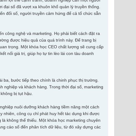
hành lợi thế cạnh tranh, doanh nghiệp cần một người
i đại số đã vượt xa khuôn khổ quản lý truyền thống.
yển đổi số, người truyền cảm hứng để cả tổ chức sẵn
đến công nghệ và marketing. Họ phải biết cách đặt ra
ường được hiệu quả của quá trình này. Để trang bị
g quan trọng. Một khóa học CEO chất lượng sẽ cung cấp
t nối giá trị, giúp họ tự tin lèo lái con tàu doanh
 ba, bước tiếp theo chính là chinh phục thị trường.
h nghiệp và khách hàng. Trong thời đại số, marketing
không bị tụt hậu.
 nghiệp nuôi dưỡng khách hàng tiềm năng một cách
uy nhiên, công cụ chỉ phát huy hết tác dụng khi được
ng là không thể thiếu. Một khóa học marketing chuyên
ng cáo số đến phân tích dữ liệu, từ đó xây dựng các