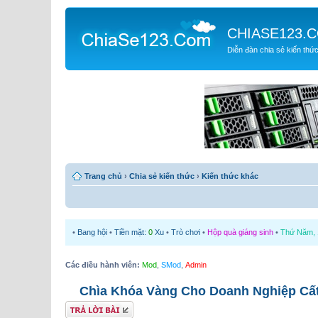
CHIASE123.
Diễn đàn chia sẻ kiến thứ
Trang chủ
›
Chia sẻ kiến thức
›
Kiến thức khác
•
Bang hội
•
Tiền mặt:
0
Xu
•
Trò chơi
•
Hộp quà giáng sinh
•
Thứ Năm, 1
Các điều hành viên:
Mod
,
SMod
,
Admin
Chìa Khóa Vàng Cho Doanh Nghiệp Cất
Gửi bài trả lời