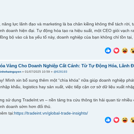
 năng lực lãnh đạo và marketing là ba chân kiềng không thể tách rời,
inh doanh hiện đại. Tự động hóa tạo ra hiệu suất, một CEO giỏi vạch
đồng bộ vào cả ba yếu tố này, doanh nghiệp của bạn không chỉ tồn tại,
hóa Vàng Cho Doanh Nghiệp Cất Cánh: Từ Tự Động Hóa, Lãnh Đ
inhnhatnguyen
» 01/07/2025 10:59 »
@628193
hay! Mình xin bổ sung thêm một “chìa khóa” nữa giúp doanh nghiệp phát 
 nhập khẩu, logistics hay sản xuất, việc tiếp cận cơ sở dữ liệu xuất nh
g sử dụng TradeInt.vn – nền tảng tra cứu thông tin hải quan từ nhiều qu
kinh doanh sớm hơn đối thủ.
êm tại:
https://tradeint.vn/global-trade-insights/