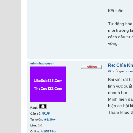
Kết luận
Tự động hóa,
môi trường k
cách đầu tư 
vững.
minhnhatnguyen
Re: Chìa K
#2
»
gửi bởi
m
Bài viết rất 
lĩnh vực xuất
nhanh hơn.
Mình hiện đan
hiện cơ hội 
Rank:
Tham khảo th
Cấp độ:
💚1💚
Tu luyện:
☀️1/30☀️
Like:
0/0
Online:
✨1/5379✨