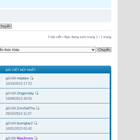
3 bài viết • Bạn đang xem trang
1
/
1
trang
BÀI VIẾT MỚI NHẤT
gửi bởi
mepbox
10/10/2013 17:22
gửi bởi
Zingproday
16/08/2013 20:52
gửi bởi
ZoroSatThu
29/10/2014 11:07
gửi bởi
buongtay2
10/01/2013 01:42
gửi bởi
Mas2trum