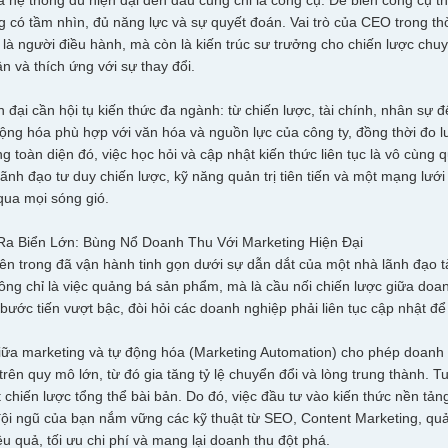
 hệ thống dù hiện đại đến đâu cũng chỉ là công cụ. Để biến công cụ t
g có tầm nhìn, đủ năng lực và sự quyết đoán. Vai trò của CEO trong thờ
 là người điều hành, mà còn là kiến trúc sư trưởng cho chiến lược chu
n và thích ứng với sự thay đổi.
đại cần hội tụ kiến thức đa ngành: từ chiến lược, tài chính, nhân sự 
động hóa phù hợp với văn hóa và nguồn lực của công ty, đồng thời đo l
g toàn diện đó, việc học hỏi và cập nhật kiến thức liên tục là vô cùn
ãnh đạo tư duy chiến lược, kỹ năng quản trị tiên tiến và một mạng lưới kế
qua mọi sóng gió.
Ra Biển Lớn: Bùng Nổ Doanh Thu Với Marketing Hiện Đại
n trong đã vận hành tinh gọn dưới sự dẫn dắt của một nhà lãnh đạo tài
ông chỉ là việc quảng bá sản phẩm, mà là cầu nối chiến lược giữa doan
ước tiến vượt bậc, đòi hỏi các doanh nghiệp phải liên tục cập nhật để 
iữa marketing và tự động hóa (Marketing Automation) cho phép doanh
rên quy mô lớn, từ đó gia tăng tỷ lệ chuyển đổi và lòng trung thành. T
 chiến lược tổng thể bài bản. Do đó, việc đầu tư vào kiến thức nền tả
đội ngũ của bạn nắm vững các kỹ thuật từ SEO, Content Marketing, quả
ệu quả, tối ưu chi phí và mang lại doanh thu đột phá.