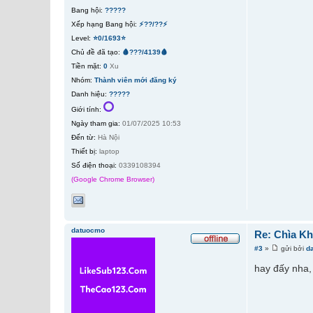
Bang hội:
?????
Xếp hạng Bang hội:
⚡??/??⚡
Level:
⭐0/1693⭐
Chủ đề đã tạo:
🩸???/4139🩸
Tiền mặt:
0
Xu
Nhóm:
Thành viên mới đăng ký
Danh hiệu:
?????
Giới tính:
Ngày tham gia:
01/07/2025 10:53
Đến từ:
Hà Nội
Thiết bị:
laptop
Số điện thoại:
0339108394
(Google Chrome Browser)
datuocmo
Re: Chìa K
#3
»
gửi bởi
d
hay đấy nha,