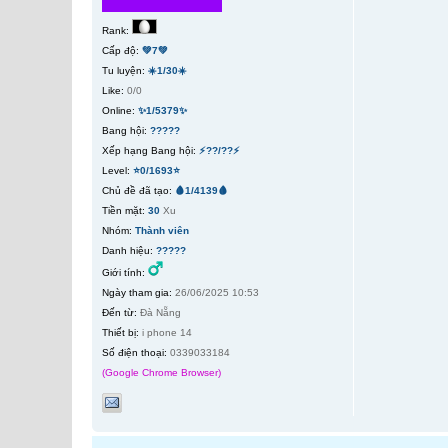
Rank:
Cấp độ:
💚7💚
Tu luyện:
☀️1/30☀️
Like:
0/0
Online:
✨1/5379✨
Bang hội:
?????
Xếp hạng Bang hội:
⚡??/??⚡
Level:
⭐0/1693⭐
Chủ đề đã tạo:
🩸1/4139🩸
Tiền mặt:
30
Xu
Nhóm:
Thành viên
Danh hiệu:
?????
Giới tính:
Ngày tham gia:
26/06/2025 10:53
Đến từ:
Đà Nẵng
Thiết bị:
i phone 14
Số điện thoại:
0339033184
(Google Chrome Browser)