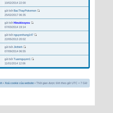
10/02/2014 22:00
gửi bởi
BacThayPokemon
25/02/2017 06:35
gửi bởi
Hieukissyou
07/03/2014 19:14
gửi bởi
nguyenhung147
22/05/2013 20:02
gửi bởi
Jkthinh
07/09/2014 06:55
gửi bởi
Tuannguyen1
11/01/2014 12:06
nh
•
Xoá cookie của website
• Thời gian được tính theo giờ UTC + 7 Giờ