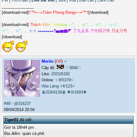
PM
|
Trích dẫn
|
Like bài viết
|
Sửa
|
Xóa
|
Báo cáo
|
Cảnh cáo
_______________
[download=red]
†™•—»Trảm Phong Bang«—•™†
[/download]
[download=red]
T
h
à
n
h
V
i
ê
n
:
H
e
o
b
o
y
☆
°
。
。
☆
°
。
。
☆
°
。
。
☆
☆
°
。
。
☆
°
。
。
☆
°
。
。
☆
☆
︻
︻
︻
︻
¶
▅
▆
▇
◤
丁
九
太
瓜
ア
什
回
刀
号
乃
太
刀
号
[/download]
Merilo
(
Off
) ♂️
Cấp độ:
♡3846♡
Like:
2321
/
6192
Online:
✨8/5379✨
Hỏa Løng
⚡4/123⚡
🩸319/4139🩸
🌟0/1693🌟
#48
-
@316237
09/04/2014 20:04
Tiger01
đã viết:
Giờ là 18h44 pm .
Địa điểm: quán cà phê.