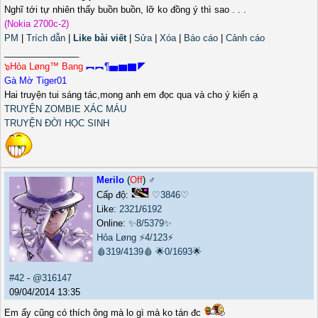
Nghĩ tới tự nhiên thấy buồn buồn, lỡ ko đồng ý thì sao . . .
(Nokia 2700c-2)
PM
|
Trích dẫn
|
Like bài viết
|
Sửa
|
Xóa
|
Báo cáo
|
Cảnh cáo
_______________
๖Hỏa Løng™ Bang
︻︻¶▅▆▇◤
Gà Mờ Tiger01
Hai truyện tui sáng tác,mong anh em đọc qua và cho ý kiến ạ
TRUYỆN ZOMBIE XÁC MÁU
TRUYỆN ĐỜI HỌC SINH
Merilo
(
Off
) ♂️
Cấp độ:
♡3846♡
Like:
2321
/
6192
Online:
✨8/5379✨
Hỏa Løng
⚡4/123⚡
🩸319/4139🩸
🌟0/1693🌟
#42
-
@316147
09/04/2014 13:35
Em ấy cũng có thích ông mà lo gì mà ko tán đc