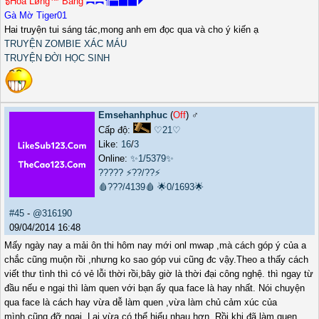
๖Hỏa Løng™ Bang
︻︻¶▅▆▇◤
Gà Mờ Tiger01
Hai truyện tui sáng tác,mong anh em đọc qua và cho ý kiến ạ
TRUYỆN ZOMBIE XÁC MÁU
TRUYỆN ĐỜI HỌC SINH
Emsehanhphuc
(
Off
) ♂️
Cấp độ:
♡21♡
Like:
16
/
3
Online:
✨1/5379✨
?????
⚡??/??⚡
🩸???/4139🩸
🌟0/1693🌟
#45
-
@316190
09/04/2014 16:48
Mấy ngày nay a mải ôn thi hôm nay mới onl mwap ,mà cách góp ý của a
chắc cũng muộn rồi ,nhưng ko sao góp vui cũng đc vậy.Theo a thấy cách
viết thư tình thì có vẻ lỗi thời rồi,bây giờ là thời đại công nghệ. thì ngay từ
đầu nếu e ngại thì làm quen với bạn ấy qua face là hay nhất. Nói chuyện
qua face là cách hay vừa dễ làm quen ,vừa làm chủ cảm xúc của
mình,cũng đỡ ngại. Lại vừa có thể hiểu nhau hơn. Rồi khi đã làm quen