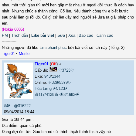
nhau một thời gian thì mới hẹn gặp mặt nhau ở ngoài đời thực là cách hay
nhất. Nhưng chúc e thành công. Cố lên. Nếu thành công thì e biết bước
sau phải làm gì rồi đó. Có gì cứ lên đây mọi người sẽ đưa ra giải pháp cho
em.
(Nokia 6085)
PM
|
Trích dẫn
|
Like bài viết
|
Sửa
|
Xóa
|
Báo cáo
|
Cảnh cáo
------------
Những người đã like
Emsehanhphuc
bởi bài viết có ích này (Tổng: 2):
Tiger01
•
Merilo
Tiger01
(
Off
) ♂️
Cấp độ:
♡3723♡
Like:
943
/
1344
Online:
✨329/5379✨
Hỏa Løng
⚡4/123⚡
🩸117/4139🩸
🌟3/1693🌟
#46
-
@316222
09/04/2014 18:44
Giờ là 18h44 pm .
Địa điểm: quán cà phê.
Đang đợi ẻm tới. Sao tim nó cứ thình thịch thình thịch zậy nè.