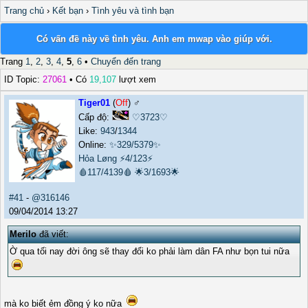
Trang chủ
›
Kết bạn
›
Tình yêu và tình bạn
Có vấn đề này về tình yêu. Anh em mwap vào giúp với.
Trang
1
,
2
,
3
,
4
,
5
,
6
•
Chuyển đến trang
ID Topic:
27061
• Có
19,107
lượt xem
Tiger01
(
Off
) ♂️
Cấp độ:
♡3723♡
Like:
943
/
1344
Online:
✨329/5379✨
Hỏa Løng
⚡4/123⚡
🩸117/4139🩸
🌟3/1693🌟
#41
-
@316146
09/04/2014 13:27
Merilo
đã viết:
Ờ qua tối nay đời ông sẽ thay đổi ko phải làm dân FA như bọn tui nữa
mà ko biết ẻm đồng ý ko nữa