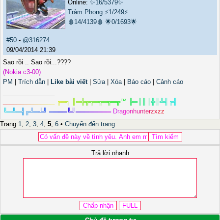
Online:
✨16/5379✨
Trảm Phong
⚡1/249⚡
🩸14/4139🩸
🌟0/1693🌟
#50
-
@316274
09/04/2014 21:39
Sao rồi .. Sao rồi...????
(Nokia c3-00)
PM
|
Trích dẫn
|
Like bài viết
|
Sửa
|
Xóa
|
Báo cáo
|
Cảnh cáo
_______________
_
_
_
_
_
_
_
_
_
_
_
_
_
_
_
╔
═
╗
║
═
╬
╦
╦
═
╦
═
╦
═
╦
™
╠
═
║
║
║
╬
║
╩
╣
╔
╣
╚
═
╩
═
╣
╔
╩
═
╩
╝
═
═
═
═
╚
╝
═
═
═
═
═
═
═
═
D
r
a
g
o
n
h
u
n
t
e
r
z
x
z
z
Trang
1
,
2
,
3
,
4
,
5
,
6
•
Chuyển đến trang
Trả lời nhanh