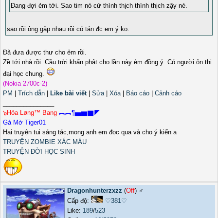
Đang đợi ẻm tới. Sao tim nó cứ thình thịch thình thịch zậy nè.
sao rồi ông gặp nhau rồi có tán đc em ý ko.
Đã đưa được thư cho ẻm rồi.
Zề tới nhà rồi. Cầu trời khấn phật cho lần này ẻm đồng ý. Có người ôn thi
đại học chung.
(Nokia 2700c-2)
PM
|
Trích dẫn
|
Like bài viết
|
Sửa
|
Xóa
|
Báo cáo
|
Cảnh cáo
_______________
๖Hỏa Løng™ Bang
︻︻¶▅▆▇◤
Gà Mờ Tiger01
Hai truyện tui sáng tác,mong anh em đọc qua và cho ý kiến ạ
TRUYỆN ZOMBIE XÁC MÁU
TRUYỆN ĐỜI HỌC SINH
Dragonhunterzxzz
(
Off
) ♂️
Cấp độ:
♡381♡
Like:
189
/
523