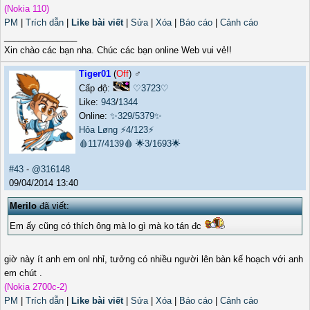
(Nokia 110)
PM
|
Trích dẫn
|
Like bài viết
|
Sửa
|
Xóa
|
Báo cáo
|
Cảnh cáo
_______________
Xin chào các bạn nha. Chúc các bạn online Web vui vẻ!!
Tiger01
(
Off
) ♂️
Cấp độ:
♡3723♡
Like:
943
/
1344
Online:
✨329/5379✨
Hỏa Løng
⚡4/123⚡
🩸117/4139🩸
🌟3/1693🌟
#43
-
@316148
09/04/2014 13:40
Merilo
đã viết:
Em ấy cũng có thích ông mà lo gì mà ko tán đc
giờ này ít anh em onl nhỉ, tưởng có nhiều người lên bàn kế hoạch với anh
em chút .
(Nokia 2700c-2)
PM
|
Trích dẫn
|
Like bài viết
|
Sửa
|
Xóa
|
Báo cáo
|
Cảnh cáo