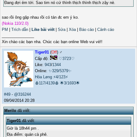
Đang đợi ẻm tới. Sao tim nó cứ thình thịch thình thịch zậy nè.
sao rồi ông gặp nhau rồi có tán đc em ý ko.
(Nokia 110/2.0)
PM
|
Trích dẫn
|
Like bài viết
|
Sửa
|
Xóa
|
Báo cáo
|
Cảnh cáo
_______________
Xin chào các bạn nha. Chúc các bạn online Web vui vẻ!!
Tiger01
(
Off
) ♂️
Cấp độ:
♡3723♡
Like:
943
/
1344
Online:
✨329/5379✨
Hỏa Løng
⚡4/123⚡
🩸117/4139🩸
🌟3/1693🌟
#49
-
@316244
09/04/2014 20:28
Merilo
đã viết:
Tiger01
đã viết:
Giờ là 18h44 pm .
Địa điểm: quán cà phê.