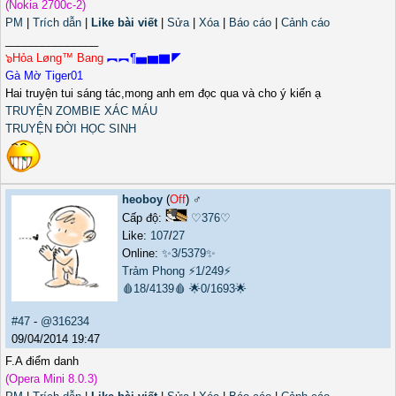
(Nokia 2700c-2)
PM
|
Trích dẫn
|
Like bài viết
|
Sửa
|
Xóa
|
Báo cáo
|
Cảnh cáo
_______________
๖Hỏa Løng™ Bang
︻︻¶▅▆▇◤
Gà Mờ Tiger01
Hai truyện tui sáng tác,mong anh em đọc qua và cho ý kiến ạ
TRUYỆN ZOMBIE XÁC MÁU
TRUYỆN ĐỜI HỌC SINH
heoboy
(
Off
) ♂️
Cấp độ:
♡376♡
Like:
107
/
27
Online:
✨3/5379✨
Trảm Phong
⚡1/249⚡
🩸18/4139🩸
🌟0/1693🌟
#47
-
@316234
09/04/2014 19:47
F.A điểm danh
(Opera Mini 8.0.3)