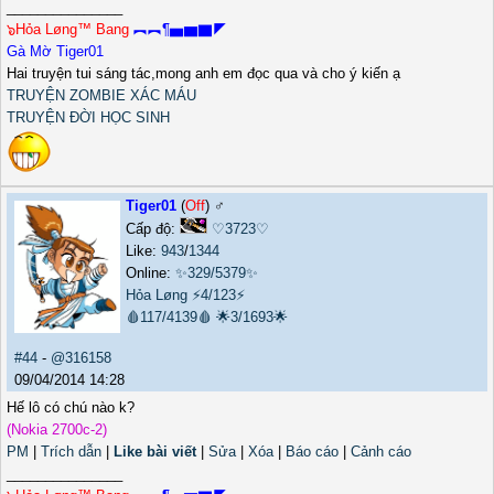
_______________
๖Hỏa Løng™ Bang
︻︻¶▅▆▇◤
Gà Mờ Tiger01
Hai truyện tui sáng tác,mong anh em đọc qua và cho ý kiến ạ
TRUYỆN ZOMBIE XÁC MÁU
TRUYỆN ĐỜI HỌC SINH
Tiger01
(
Off
) ♂️
Cấp độ:
♡3723♡
Like:
943
/
1344
Online:
✨329/5379✨
Hỏa Løng
⚡4/123⚡
🩸117/4139🩸
🌟3/1693🌟
#44
-
@316158
09/04/2014 14:28
Hế lô có chú nào k?
(Nokia 2700c-2)
PM
|
Trích dẫn
|
Like bài viết
|
Sửa
|
Xóa
|
Báo cáo
|
Cảnh cáo
_______________