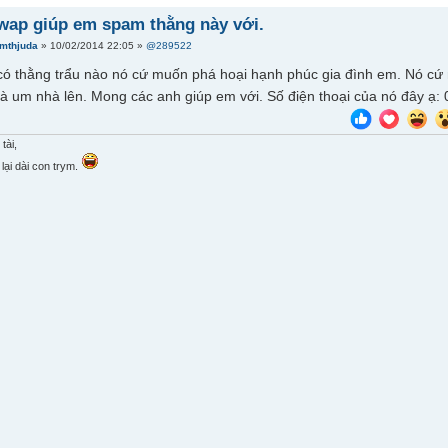
ap giúp em spam thằng này với.
jmthjuda
» 10/02/2014 22:05 »
@289522
 có thằng trẩu nào nó cứ muốn phá hoại hạnh phúc gia đình em. Nó cứ 
 là um nhà lên. Mong các anh giúp em với. Số điện thoại của nó đây ạ
tài,
lại dài con trym.