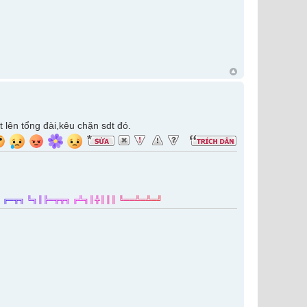
 lên tổng đài,kêu chặn sdt đó.
╝
╔
═
╦
╗
╚
╗
║
╠
═
╦
╦
╗
╔
╩
╗
║
╬
║
║
║
╚
═
═
╩
═
╩
═
╝