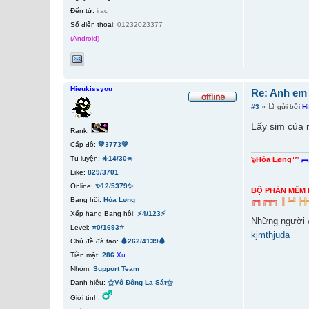
Đến từ:
irac
Số điện thoại:
01232023377
(Android)
Hieukissyou
Re: Anh em
#3
»
gửi bởi
H
Lấy sim của 
Rank:
Cấp độ:
💚3773💚
Tu luyện:
☀️14/30☀️
๖Hỏa Løng™
︻
Like:
829
/
3701
Online:
✨12/5379✨
BỘ PHẦN MỀM 
Bang hội:
Hỏa Løng
╔
╗
╔
╦
╗
║
╚
╝
╠
╬
Xếp hạng Bang hội:
⚡4/123⚡
Những người 
Level:
⭐0/1693⭐
kjmthjuda
Chủ đề đã tạo:
🩸262/4139🩸
Tiền mặt:
286
Xu
Nhóm:
Support Team
Danh hiệu:
⚝Vô Động La Sát⚝
Giới tính: