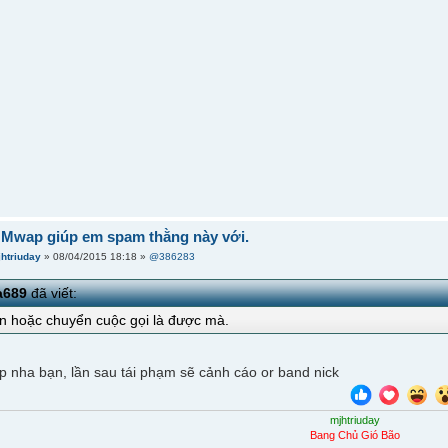
 Mwap giúp em spam thằng này với.
jhtriuday
» 08/04/2015 18:18 »
@386283
a689
đã viết:
n hoặc chuyển cuộc gọi là được mà.
p nha bạn, lần sau tái phạm sẽ cảnh cáo or band nick
mjhtriuday
Bang Chủ Gió Bão