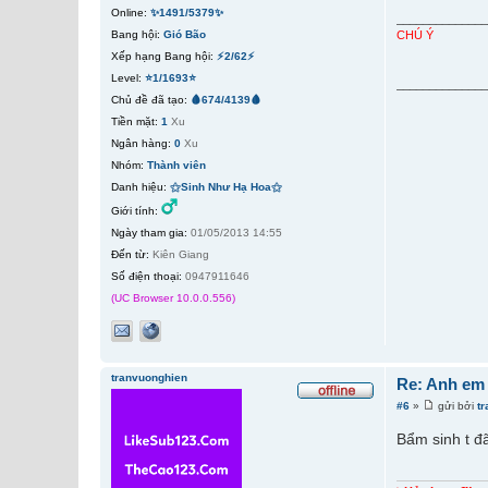
Online:
✨1491/5379✨
_____________
CHÚ Ý
Bang hội:
Gió Bão
Xếp hạng Bang hội:
⚡2/62⚡
Level:
⭐1/1693⭐
_____________
Chủ đề đã tạo:
🩸674/4139🩸
Tiền mặt:
1
Xu
Ngân hàng:
0
Xu
Nhóm:
Thành viên
Danh hiệu:
⚝Sinh Như Hạ Hoa⚝
Giới tính:
Ngày tham gia:
01/05/2013 14:55
Đến từ:
Kiên Giang
Số điện thoại:
0947911646
(UC Browser 10.0.0.556)
tranvuonghien
Re: Anh em
#6
»
gửi bởi
t
Bẩm sinh t đ