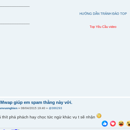
__________________
HƯỚNG DẪN TRÁNH ĐÀO TOP
__________________
Top Yêu Cầu video
 Mwap giúp em spam thằng này với.
ranvuonghien
» 08/04/2015 19:40 »
@386293
ã thít phá phách hay chọc tức ngừ khác vụ t sẽ nhận