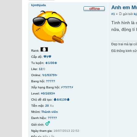
kjmthjuda
Anh em Mw
#1
»
gửi bởi
k
Tình hình là
nữa, động tí
Đẹp trai mà lại có 
Rank:
Đã thông kinh sử 
Cấp độ:
💚9💚
Tu luyện:
☀️1/30☀️
Like:
12
/0
Online:
✨1/5379✨
Bang hội:
?????
Xếp hạng Bang hội:
⚡??/??⚡
Level:
⭐0/1693⭐
Chủ đề đã tạo:
🩸4/4139🩸
Tiền mặt:
20
Xu
Nhóm:
Thành viên
Danh hiệu:
?????
Giới tính:
Ngày tham gia:
16/07/2013 22:52
Đến từ:
Đắk Lắk