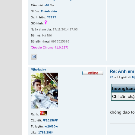
Tiền mặt:
-40
Xu
Nhóm:
Thành viên
Danh hiệu:
?????
Giới tính:
Ngày tham gia:
17/11/2014 17:03
Đến từ:
Hà Nội
Số điện thoại:
0979525689
(Google Chrome 41.0.227)
Mjhtriuday
Re: Anh em
#5
»
gửi bởi
M
huonghan
Chỉ cần chặ
không đào to
Rank:
Cấp độ:
💚10156💚
Tu luyện:
☀️20/30☀️
Like:
1786
/
2984