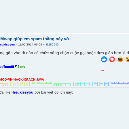
 Mwap giúp em spam thằng này với.
ieukissyou
» 11/02/2014 06:08 »
@289543
mẹ gắn vào dt nào có chức năng chặn cuộc gọi.hoặc đơn giản hơn là dt
︻¶▅▆▇◤
ßang
***
MOD-VH-HACK-CRACK JAVA
═
╦
╦
╗
║
╔
╗
║
║
╩
╣
║
║
╚
╝
╚
╩
╩
═
╩
═
╝
╔
╦
╦
╦
═
╦
═
╗
║
╔
╬
╣
═
╣
═
╣
║
╚
╣
╠
═
╠
═
║
╚
╩
╩
╩
═
╩
═
đã like
Hieukissyou
bởi bài viết có ích này: