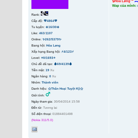
๖Hỏa Løng™
︻
Wap của mình:
Rank:
Cấp độ:
💚4864💚
Tu luyện:
☀️16/30☀️
Like:
463
/
1107
Online:
✨262/5379✨
Bang hội:
Hỏa Løng
Xếp hạng Bang hội:
⚡4/123⚡
Level:
⭐0/1693⭐
Chủ đề đã tạo:
🩸69/4139🩸
Tiền mặt:
19
Xu
Ngân hàng:
0
Xu
Nhóm:
Thành viên
Danh hiệu:
⚝Thân Hoại Tuyệt Kỹ⚝
Giới tính:
Ngày tham gia:
30/04/2014 15:58
Đến từ:
Tương lai
Số điện thoại:
01884401498
(Nokia 311/5.0)