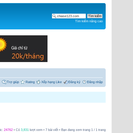
Tìm kiếm nâng cao
Trợ giúp
Rating
Xếp hạng Like
Đăng ký
Đăng nhập
ic:
24762
• Có
3,831
lượt xem • 7 bài viết • Bạn đang xem trang
1
/
1
trang