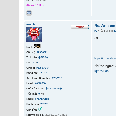
(Nokia 2700c-2)
qweety
Re: Anh em
#2
»
gửi bởi
q
Ok ............
Rank:
Cấp độ:
💚306💚
Tu luyện:
☀️7/30☀️
https://m.facebo
Like:
27
/
9
Những người 
Online:
✨1/5379✨
kjmthjuda
Bang hội:
?????
Xếp hạng Bang hội:
⚡??/??⚡
Level:
⭐0/1693⭐
Chủ đề đã tạo:
🩸???/4139🩸
Tiền mặt:
0
Xu
Nhóm:
Thành viên
Danh hiệu:
?????
Giới tính:
Ngày tham gia:
22/01/2014 14:23