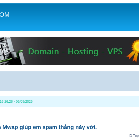
COM
c
6:26:28 - 06/08/2026
 Mwap giúp em spam thằng này với.
ID Top