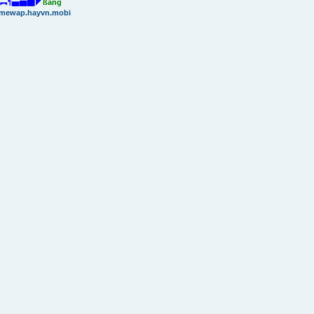
︻¶▅▆▇◤
ßang
mewap.hayvn.mobi