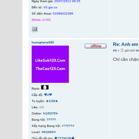
Ngày tham gia:
25/07/2012 09:25
Đến từ:
Vô gia cư
Số điện thoại:
01699432399
(Nokia c2-00)
huonghana689
Re: Anh em
#4
»
gửi bởi
h
Chỉ cần chặn
Rank:
Cấp độ:
💚2💚
Tu luyện:
☀️1/30☀️
Like:
0/0
Online:
✨1/5379✨
Bang hội:
?????
Xếp hạng Bang hội:
⚡??/??⚡
Level:
⭐0/1693⭐
Chủ đề đã tạo:
🩸???/4139🩸