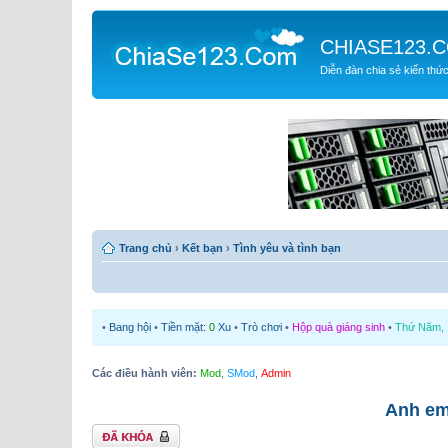
CHIASE123.
Diễn đàn chia sẻ kiến thứ
Trang chủ
›
Kết bạn
›
Tình yêu và tình bạn
•
Bang hội
•
Tiền mặt:
0
Xu
•
Trò chơi
•
Hộp quà giáng sinh
•
Thứ Năm, 1
Các điều hành viên:
Mod
,
SMod
,
Admin
Anh em
Chủ đề bị khóa