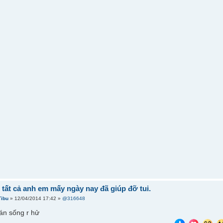
tất cả anh em mấy ngày nay đã giúp đỡ tui.
Tibu
» 12/04/2014 17:42 »
@316648
án sống r hử