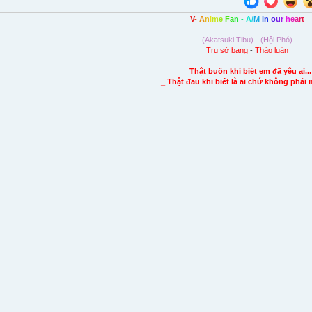
V
-
A
n
i
m
e
F
a
n
-
A
/
M
i
n
o
u
r
h
e
a
r
t
(Akatsuki Tibu) - (Hội Phó)
Trụ sở bang
-
Thảo luận
_ Thật buồn khi biết em đã yêu ai...
_ Thật đau khi biết là ai chứ không phải 