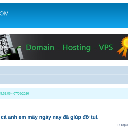
COM
c
5:52:08 - 07/08/2026
 cả anh em mấy ngày nay đã giúp đỡ tui.
ID Topi