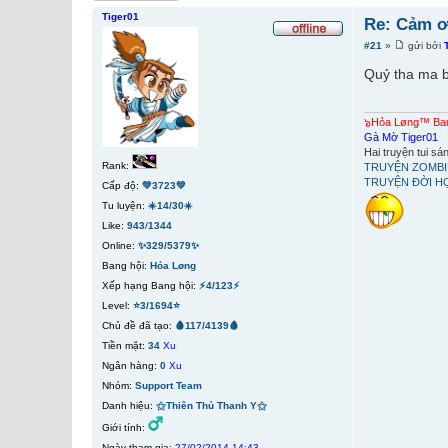
Tiger01
Re: Cảm ơn
#21
»
gửi bởi
Quỷ tha ma bắ
๖Hỏa Løng™ B
Gà Mờ Tiger01
Hai truyện tui s
Rank:
TRUYỆN ZOMBI
TRUYỆN ĐỜI H
Cấp độ:
💚3723💚
Tu luyện:
☀️14/30☀️
Like:
943
/
1344
Online:
✨329/5379✨
Bang hội:
Hỏa Løng
Xếp hạng Bang hội:
⚡4/123⚡
Level:
⭐3/1694⭐
Chủ đề đã tạo:
🩸117/4139🩸
Tiền mặt:
34
Xu
Ngân hàng:
0
Xu
Nhóm:
Support Team
Danh hiệu:
⚝Thiên Thủ Thanh Y⚝
Giới tính:
Ngày tham gia:
27/02/2014 14:43