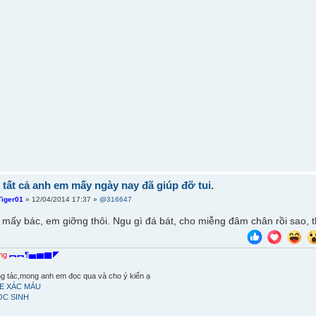
tất cả anh em mấy ngày nay đã giúp đỡ tui.
Tiger01
» 12/04/2014 17:37 »
@316647
 mấy bác, em giỡng thôi. Ngu gì đá bát, cho miễng đâm chân rồi sao,
ang
︻︻¶▅▆▇◤
áng tác,mong anh em đọc qua và cho ý kiến ạ
E XÁC MÁU
ỌC SINH