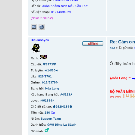
Đến từ:
Xuân Khánh,Ninh Kiều,Cần Thơ
Số điện thoại:
01214696969
(Nokia 2700c-2)
Hieukissyou
Re: Cảm ơn 
#22
»
gửi bởi
Rank:
Ở đây toàn b
Cấp độ:
💚3773💚
Tu luyện:
☀️14/30☀️
Like:
829
/
3701
๖Hỏa Løng™
︻
Online:
✨12/5379✨
Bang hội:
Hỏa Løng
BỘ PHẦN MỀM 
Xếp hạng Bang hội:
⚡4/123⚡
╔
╗
╔
╦
╗
║
╚
╝
╠
╬
Level:
⭐0/1694⭐
Chủ đề đã tạo:
🩸262/4139🩸
Tiền mặt:
286
Xu
Nhóm:
Support Team
Danh hiệu:
⚝Vô Động La Sát⚝
Giới tính: