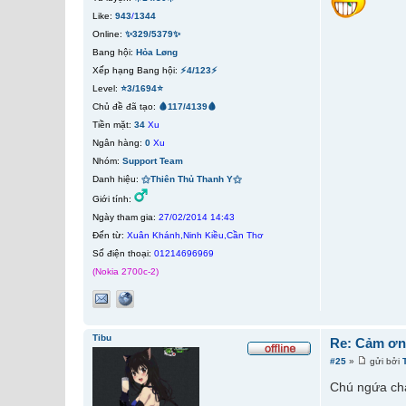
Like:
943
/
1344
Online:
✨329/5379✨
Bang hội:
Hỏa Løng
Xếp hạng Bang hội:
⚡4/123⚡
Level:
⭐3/1694⭐
Chủ đề đã tạo:
🩸117/4139🩸
Tiền mặt:
34
Xu
Ngân hàng:
0
Xu
Nhóm:
Support Team
Danh hiệu:
⚝Thiên Thủ Thanh Y⚝
Giới tính:
Ngày tham gia:
27/02/2014 14:43
Đến từ:
Xuân Khánh,Ninh Kiều,Cần Thơ
Số điện thoại:
01214696969
(Nokia 2700c-2)
Tibu
Re: Cảm ơn 
#25
»
gửi bởi
Chú ngứa ch