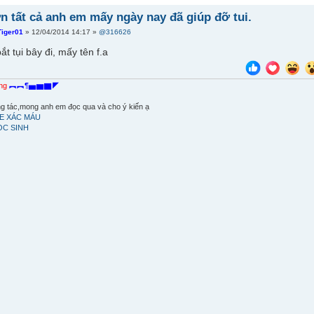
 tất cả anh em mấy ngày nay đã giúp đỡ tui.
Tiger01
» 12/04/2014 14:17 »
@316626
t tụi bây đi, mấy tên f.a
ang
︻︻¶▅▆▇◤
áng tác,mong anh em đọc qua và cho ý kiến ạ
E XÁC MÁU
ỌC SINH