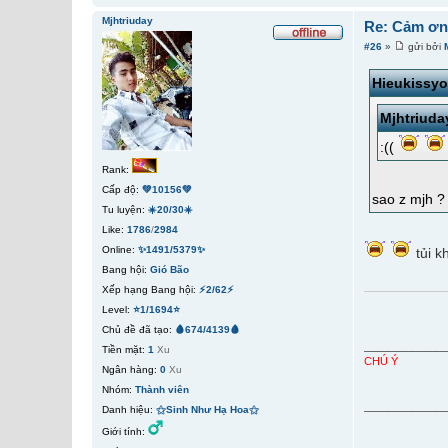
Mjhtriuday
Re: Cảm ơn 
#26
»
gửi bởi
Hieukissy
Mjhtriuda
:((
Rank:
Cấp độ:
💚10156💚
sao z mjh ?
Tu luyện:
☀️20/30☀️
Like:
1786
/
2984
Online:
✨1491/5379✨
tủi kh
Bang hội:
Gió Bão
Xếp hạng Bang hội:
⚡2/62⚡
Level:
⭐1/1694⭐
Chủ đề đã tạo:
🩸674/4139🩸
_____________
Tiền mặt:
1
Xu
CHÚ Ý
Ngân hàng:
0
Xu
Nhóm:
Thành viên
_____________
Danh hiệu:
⚝Sinh Như Hạ Hoa⚝
Giới tính: