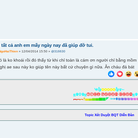
tất cả anh em mấy ngày nay đã giúp đỡ tui.
NgoHaiThien
» 12/04/2014 15:50 »
@316630
ó là ko khoái rồi đó thấy từ khi chỉ toàn là cám ơn người chỉ bằng mồm
ghị ae sau này ko giúp tên này bất cứ chuyện gì nữa. Ăn cháu đá bát
༄༂
✪✪✪✪✪
༂࿐
ஜ۩۞۩ஜ
Ⓣⓡⓐⓜ Ⓟⓗⓞⓝⓖ Ⓑⓐⓝⓖ
ஜ۩
︻
︻
︻
¶
▅
▅
▆
▆
▇
▇
◤
✑
✑
☬
₪
₪
₪
₪
₪
₪
Topic Xét Duyệt BQT Diễn Đàn