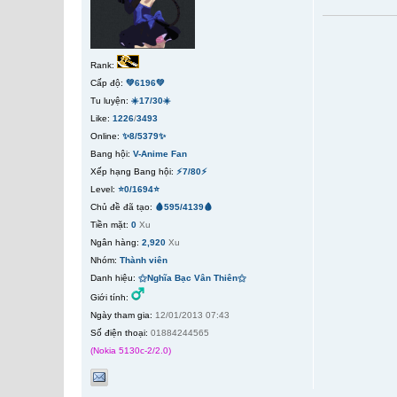
Rank:
Cấp độ:
💚6196💚
Tu luyện:
☀️17/30☀️
Like:
1226
/
3493
Online:
✨8/5379✨
Bang hội:
V-Anime Fan
Xếp hạng Bang hội:
⚡7/80⚡
Level:
⭐0/1694⭐
Chủ đề đã tạo:
🩸595/4139🩸
Tiền mặt:
0
Xu
Ngân hàng:
2,920
Xu
Nhóm:
Thành viên
Danh hiệu:
⚝Nghĩa Bạc Vân Thiên⚝
Giới tính:
Ngày tham gia:
12/01/2013 07:43
Số điện thoại:
01884244565
(Nokia 5130c-2/2.0)