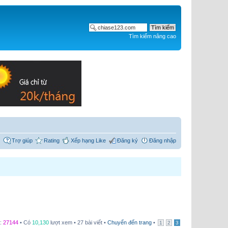
Tìm kiếm nâng cao
Trợ giúp
Rating
Xếp hạng Like
Đăng ký
Đăng nhập
c:
27144
• Có
10,130
lượt xem • 27 bài viết •
Chuyển đến trang
•
1
2
3