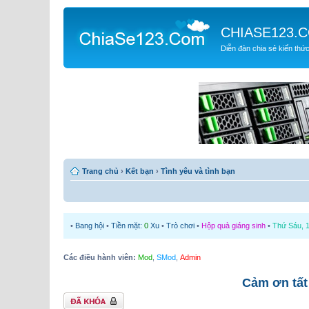
CHIASE123.
Diễn đàn chia sẻ kiến thứ
Trang chủ
›
Kết bạn
›
Tình yêu và tình bạn
•
Bang hội
•
Tiền mặt:
0
Xu
•
Trò chơi
•
Hộp quà giáng sinh
•
Thứ Sáu, 1
Các điều hành viên:
Mod
,
SMod
,
Admin
Cảm ơn tất
Chủ đề bị khóa