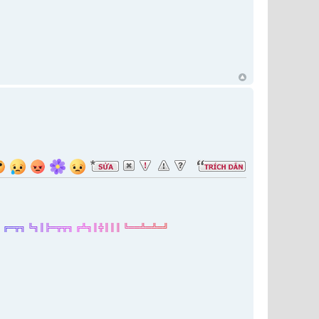
╝
╔
═
╦
╗
╚
╗
║
╠
═
╦
╦
╗
╔
╩
╗
║
╬
║
║
║
╚
═
═
╩
═
╩
═
╝