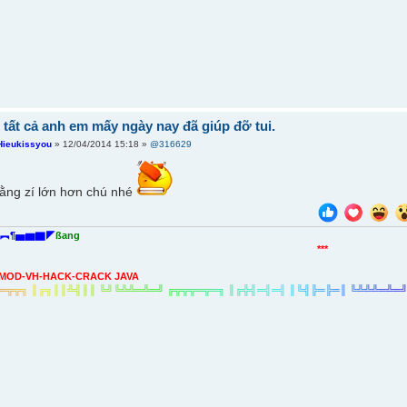
tất cả anh em mấy ngày nay đã giúp đỡ tui.
Hieukissyou
» 12/04/2014 15:18 »
@316629
ằng zí lớn hơn chú nhé
︻¶▅▆▇◤
ßang
***
MOD-VH-HACK-CRACK JAVA
═
╦
╦
╗
║
╔
╗
║
║
╩
╣
║
║
╚
╝
╚
╩
╩
═
╩
═
╝
╔
╦
╦
╦
═
╦
═
╗
║
╔
╬
╣
═
╣
═
╣
║
╚
╣
╠
═
╠
═
║
╚
╩
╩
╩
═
╩
═