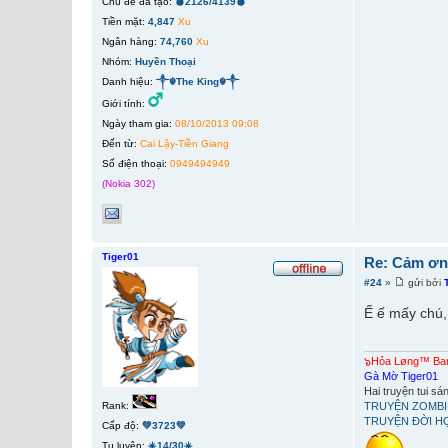
Chủ đề đã tạo:
🩸2126/4139🩸
Tiền mặt:
4,847
Xu
Ngân hàng:
74,760
Xu
Nhóm:
Huyền Thoại
Danh hiệu:
༒☬The King☬༒
Giới tính:
Ngày tham gia:
08/10/2013 09:08
Đến từ:
Cai Lậy-Tiền Giang
Số điện thoại:
0949494949
(Nokia 302)
Tiger01
Re: Cảm ơn 
#24
»
gửi bởi
Ế ế mấy chú,
๖Hỏa Løng™ B
Gà Mờ Tiger01
Hai truyện tui s
TRUYỆN ZOMBI
Rank:
TRUYỆN ĐỜI H
Cấp độ:
💚3723💚
Tu luyện:
☀️14/30☀️