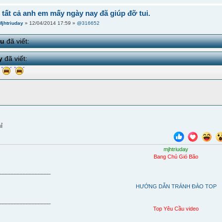
tất cả anh em mấy ngày nay đã giúp đỡ tui.
Mjhtriuday
» 12/04/2014 17:59 »
@316652
ou
đã viết:
y
đã viết:
ỉ
mjhtriuday
Bang Chủ Gió Bão
__________________
HƯỚNG DẪN TRÁNH ĐÀO TOP
__________________
Top Yêu Cầu video