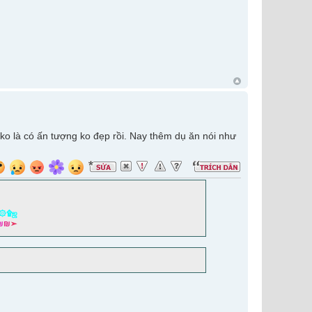
 ko là có ấn tượng ko đẹp rồi. Nay thêm dụ ăn nói như
۞۩ஜ
₪
₪
➣