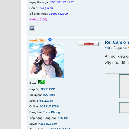
Ngày tham gia:
25/07/2012 09:25
Đến từ:
Vô gia cư
Số điện thoại:
01699432399
(Nokia c2-00)
NgoHaiThien
Re: Cảm ơn 
#23
»
gửi bởi
Ăn nói kiểu đ
vậy nữa đề n
Rank:
Cấp độ:
💚23119💚
Tu luyện:
☀️27/30☀️
Like:
1781
/
22098
Online:
✨3131/5379✨
Bang hội:
Trảm Phong
Xếp hạng Bang hội:
⚡1/249⚡
Level:
⭐1694/1694⭐