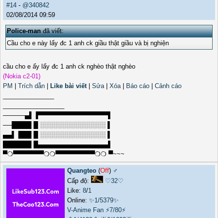
#14
-
@340842
02/08/2014 09:59
Police-man
đã viết:
Cầu cho e này lấy đc 1 anh ck giầu thật giầu và bị nghiện
cầu cho e ấy lấy đc 1 anh ck nghèo thật nghèo
(Nokia c2-01)
PM
|
Trích dẫn
|
Like bài viết
|
Sửa
|
Xóa
|
Báo cáo
|
Cảnh cáo
_______________
__________________
─────▄▌▐▀▀▀▀▀▀▀▀▀▀▀▀▀▀▀▀▌
──████▌█ ░░░░░░░░░░░░░░░ ▌
▄▄▌▐██▌█ ░░░░░░░░░░░░░░░ ▌
██████▌█▄▄▄▄▄▄▄▄▄▄▄▄▄▄▄▄▌
▀❍▀▀▀▀▀▀▀❍❍▀▀▀▀▀▀▀▀▀❍❍ ▀~~~
Quangteo
(
Off
) ♂️
Cấp độ:
♡32♡
Like:
8
/
1
Online:
✨1/5379✨
V-Anime Fan
⚡7/80⚡