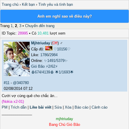
Trang chủ
›
Kết bạn
›
Tình yêu và tình bạn
Anh em nghĩ sao về điều này?
Trang
1
,
2
,
3
•
Chuyển đến trang
ID Topic:
28995
• Có
10,481
lượt xem
Mjhtriuday
(
Off
) ♂️
Cấp độ:
♡10156♡
Like:
1786
/
2984
Online:
✨1491/5379✨
Gió Bão
⚡2/62⚡
🩸674/4139🩸
🌟1/1693🌟
#11
-
@340780
02/08/2014 07:12
Cưới vợ cùng quê cho chắc ăn...
(Nokia x2-01)
PM
|
Trích dẫn
|
Like bài viết
|
Sửa
|
Xóa
|
Báo cáo
|
Cảnh cáo
_______________
mjhtriuday
Bang Chủ Gió Bão