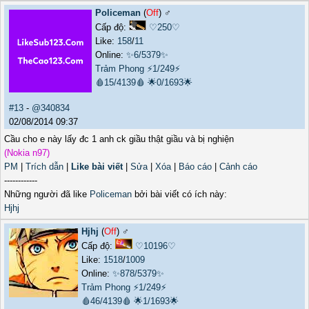
Policeman
(
Off
) ♂️
Cấp độ:
♡250♡
Like:
158
/
11
Online:
✨6/5379✨
Trảm Phong
⚡1/249⚡
🩸15/4139🩸
🌟0/1693🌟
#13
-
@340834
02/08/2014 09:37
Cầu cho e này lấy đc 1 anh ck giầu thật giầu và bị nghiện
(Nokia n97)
PM
|
Trích dẫn
|
Like bài viết
|
Sửa
|
Xóa
|
Báo cáo
|
Cảnh cáo
------------
Những người đã like
Policeman
bởi bài viết có ích này:
Hjhj
Hjhj
(
Off
) ♂️
Cấp độ:
♡10196♡
Like:
1518
/
1009
Online:
✨878/5379✨
Trảm Phong
⚡1/249⚡
🩸46/4139🩸
🌟1/1693🌟