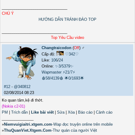
_______________________________
CHÚ Ý
HƯỚNG DẪN TRÁNH ĐÀO TOP
_______________________________
Top Yêu Cầu video
Changtraicodon
(
Off
) ♂️
Cấp độ:
♡342♡
Like:
106
/
24
Online:
✨3/5379✨
Wapmaster
⚡21/7⚡
🩸58/4139🩸
🌟0/1693🌟
#12
-
@340812
02/08/2014 08:23
Ko quan tâm,kệ đi thớt.
(Nokia c2-01)
PM
|
Trích dẫn
|
Like bài viết
|
Sửa
|
Xóa
|
Báo cáo
|
Cảnh cáo
_______________
»
Niemvuigiaitri.xtgem.com
-Wap đọc truyện online trên mobile
»
ThuQuanViet.Xtgem.Com
-Thư quán của người Việt