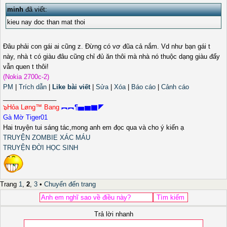
minh
đã viết:
kieu nay doc than mat thoi
Đâu phải con gái ai cũng z. Đừng có vơ đũa cả nắm. Vd như bạn gái t
này, nhà t có giàu đâu cũng chỉ đủ ăn thôi mà nhà nó thuộc dạng giàu đấy
vẫn quen t thôi!
(Nokia 2700c-2)
PM
|
Trích dẫn
|
Like bài viết
|
Sửa
|
Xóa
|
Báo cáo
|
Cảnh cáo
_______________
๖Hỏa Løng™ Bang
︻︻¶▅▆▇◤
Gà Mờ Tiger01
Hai truyện tui sáng tác,mong anh em đọc qua và cho ý kiến ạ
TRUYỆN ZOMBIE XÁC MÁU
TRUYỆN ĐỜI HỌC SINH
Trang
1
,
2
,
3
•
Chuyển đến trang
Trả lời nhanh