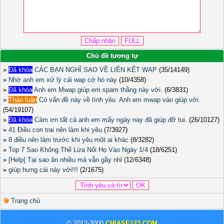
Chủ đề tương tự
»
Đã khóa
CÁC BẠN NGHĨ SAO VỀ LIÊN KẾT WAP
(35/14149)
»
Nhờ anh em xử lý cái wap cờ hó này
(10/4358)
»
Đã khóa
Anh em Mwap giúp em spam thằng này với.
(6/3831)
»
Thảo luận
Có vấn đề này về tình yêu. Anh em mwap vào giúp với.
(54/19107)
»
Đã khóa
Cảm ơn tất cả anh em mấy ngày nay đã giúp đỡ tui.
(26/10127)
»
41 Điều con trai nên làm khi yêu
(7/3927)
»
8 điều nên làm trước khi yêu một ai khác
(8/3282)
»
Top 7 Sao Không Thể Lừa Nổi Họ Vào Ngày 1/4
(18/6251)
»
[Help] Tại sao ăn nhiều mà vẫn gầy nhỉ
(12/6348)
»
giúp hưng cái này với!!!
(2/1675)
Trang chủ
© 2012-3000
CHIASE123.COM