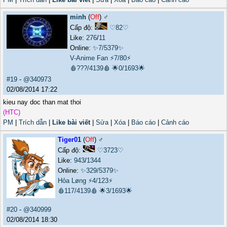
minh
(
Off
) ♂️
Cấp độ:
♡82♡
Like:
276
/
11
Online:
✨7/5379✨
V-Anime Fan
⚡7/80⚡
🩸???/4139🩸
🌟0/1693🌟
#19
-
@340973
02/08/2014 17:22
kieu nay doc than mat thoi
(HTC)
PM
|
Trích dẫn
|
Like bài viết
|
Sửa
|
Xóa
|
Báo cáo
|
Cảnh cáo
Tiger01
(
Off
) ♂️
Cấp độ:
♡3723♡
Like:
943
/
1344
Online:
✨329/5379✨
Hỏa Løng
⚡4/123⚡
🩸117/4139🩸
🌟3/1693🌟
#20
-
@340999
02/08/2014 18:30