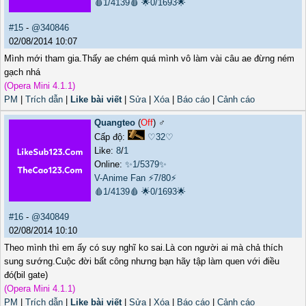
🩸1/4139🩸
🌟0/1693🌟
#15
-
@340846
02/08/2014 10:07
Mình mới tham gia.Thấy ae chém quá mình vô làm vài câu ae đừng ném
gạch nhá
(Opera Mini 4.1.1)
PM
|
Trích dẫn
|
Like bài viết
|
Sửa
|
Xóa
|
Báo cáo
|
Cảnh cáo
Quangteo
(
Off
) ♂️
Cấp độ:
♡32♡
Like:
8
/
1
Online:
✨1/5379✨
V-Anime Fan
⚡7/80⚡
🩸1/4139🩸
🌟0/1693🌟
#16
-
@340849
02/08/2014 10:10
Theo mình thì em ấy có suy nghĩ ko sai.Là con người ai mà chả thích
sung sướng.Cuộc đời bất công nhưng bạn hãy tập làm quen với điều
đó(bil gate)
(Opera Mini 4.1.1)
PM
|
Trích dẫn
|
Like bài viết
|
Sửa
|
Xóa
|
Báo cáo
|
Cảnh cáo