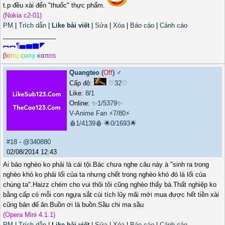
t.p đều xài đến "thuốc" thực phẩm.
(Nokia c2-01)
PM
|
Trích dẫn
|
Like bài viết
|
Sửa
|
Xóa
|
Báo cáo
|
Cảnh cáo
_______________
︻︻¶▅▆▇◤
β
α
π
g
ς
υ
σ
φ
κ
α
π
r
ι
s
Quangteo
(
Off
) ♂️
Cấp độ:
♡32♡
Like:
8
/
1
Online:
✨1/5379✨
V-Anime Fan
⚡7/80⚡
🩸1/4139🩸
🌟0/1693🌟
#18
-
@340880
02/08/2014 12:43
Ai bảo nghèo ko phải là cái tội.Bác chưa nghe câu này à "sinh ra trong
nghèo khó ko phải lổi của ta nhưng chết trong nghèo khó đó là lổi của
chúng ta".Haizz chém cho vui thôi tôi cũng nghèo thấy bà.Thất nghiệp ko
bằng cấp có mỗi con ngựa sắt cùi tích lũy mãi mới mua được hết tiền xài
cũng bán để ăn.Buồn ơi là buồn.Sầu chi ma sầu
(Opera Mini 4.1.1)
PM
|
Trích dẫn
|
Like bài viết
|
Sửa
|
Xóa
|
Báo cáo
|
Cảnh cáo