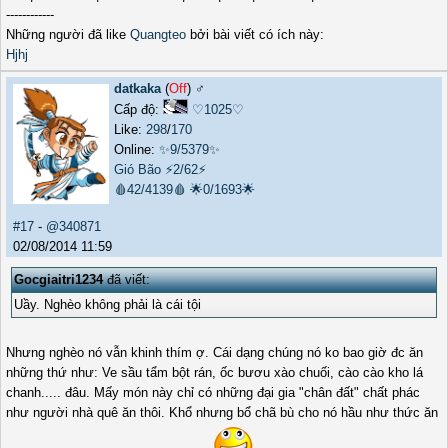
------------
Những người đã like
Quangteo
bởi bài viết có ích này:
Hjhj
datkaka
(
Off
) ♂️
Cấp độ:
♡1025♡
Like:
298
/
170
Online:
✨9/5379✨
Gió Bão
⚡2/62⚡
🩸42/4139🩸
🌟0/1693🌟
#17
-
@340871
02/08/2014 11:59
Gocgiaitri1234
đã viết:
Uầy. Nghèo không phải là cái tội
Nhưng nghèo nó vẫn khinh thím ợ. Cái dạng chúng nó ko bao giờ đc ăn
những thứ như: Ve sầu tẩm bột rán, ốc bươu xào chuối, cào cào kho lá
chanh..... đâu. Mấy món này chỉ có những đại gia "chân đất" chất phác
như người nhà quê ăn thôi. Khổ nhưng bổ chã bù cho nó hầu như thức ăn