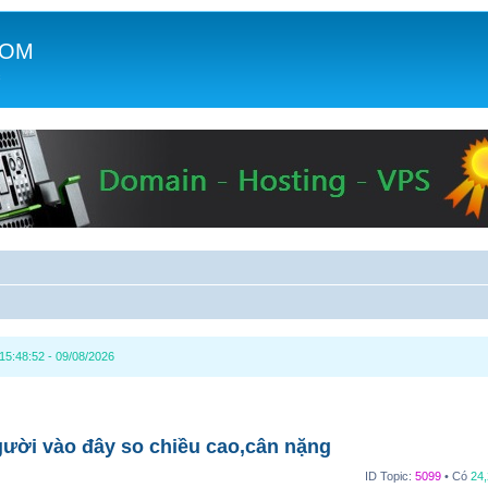
COM
c
15:48:52 - 09/08/2026
ười vào đây so chiều cao,cân nặng
ID Topic:
5099
• Có
24