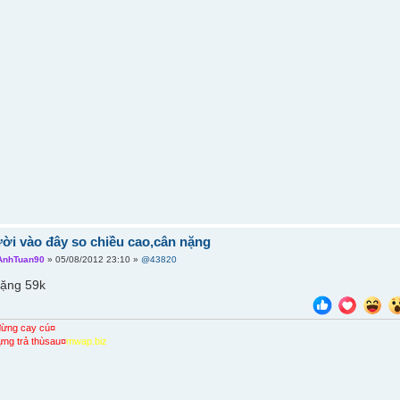
ời vào đây so chiều cao,cân nặng
AnhTuan90
» 05/08/2012 23:10 »
@43820
nặng 59k
 đừng cay cú¤
ựng trả thùsau¤
mwap.biz