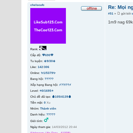
chelseafc
Re: Mọi n
#51
»
gửi bởi
1m9 nag 69k
Rank:
Cấp độ:
💚690💚
Tu luyện:
☀️9/30☀️
Like:
142
/
306
Online:
✨1/5379✨
Bang hội:
?????
Xếp hạng Bang hội:
⚡??/??⚡
Level:
⭐0/1695⭐
Chủ đề đã tạo:
🩸105/4139🩸
Tiền mặt:
0
Xu
Nhóm:
Thành viên
Danh hiệu:
?????
Giới tính:
Ngày tham gia:
14/03/2012 20:44
(Unknown / No Data - 41008)