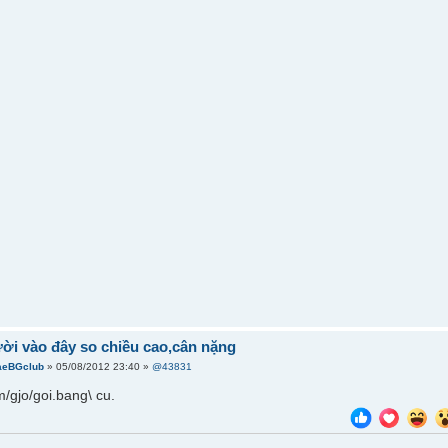
ời vào đây so chiều cao,cân nặng
aeBGclub
» 05/08/2012 23:40 »
@43831
/gjo/goi.bang\ cu.