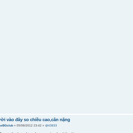
ời vào đây so chiều cao,cân nặng
aeBGclub
» 05/08/2012 23:42 »
@43833