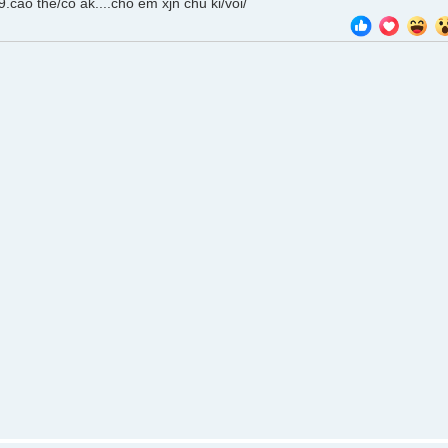
.cao the/co ak....cho em xjn chu ki/voi/