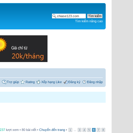
Tìm kiếm nâng cao
Trợ giúp
Rating
Xếp hạng Like
Đăng ký
Đăng nhập
,237
lượt xem • 80 bài viết •
Chuyển đến trang
•
...
1
3
4
5
6
7
8