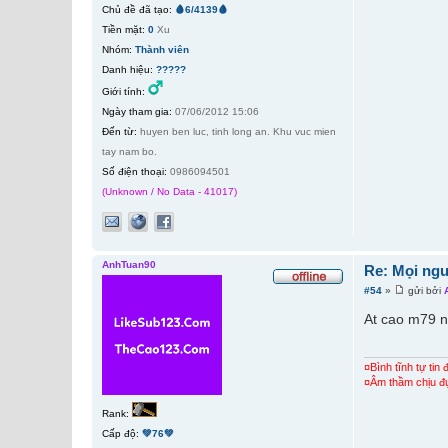
Chủ đề đã tạo:
🩸6/4139🩸
Tiền mặt:
0
Xu
Nhóm:
Thành viên
Danh hiệu:
?????
Giới tính:
Ngày tham gia:
07/06/2012 15:06
Đến từ:
huyen ben luc, tinh long an. Khu vuc mien
tay nam bo.
Số điện thoại:
0986094501
(Unknown / No Data - 41017)
AnhTuan90
Re: Mọi ngư
#54
»
gửi bởi
At cao m79 
¤Bình tĩnh tự tin
¤Âm thầm chịu đ
Rank:
Cấp độ:
💚76💚