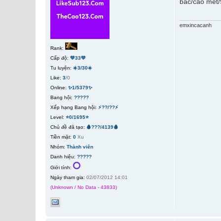
bac/cao met/9
emxincacanh
Rank:
Cấp độ:
💚33💚
Tu luyện:
☀️3/30☀️
Like:
3
/0
Online:
✨1/5379✨
Bang hội:
?????
Xếp hạng Bang hội:
⚡??/??⚡
Level:
⭐0/1695⭐
Chủ đề đã tạo:
🩸???/4139🩸
Tiền mặt:
0
Xu
Nhóm:
Thành viên
Danh hiệu:
?????
Giới tính:
Ngày tham gia:
02/07/2012 14:01
(Unknown / No Data - 43833)