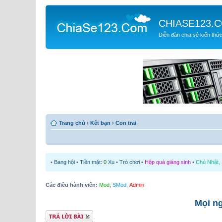
CHIASE123.
Diễn đàn chia sẻ kiến thứ
Trang chủ
›
Kết bạn
›
Con trai
•
Bang hội
•
Tiền mặt:
0
Xu
•
Trò chơi
•
Hộp quà giáng sinh
•
Chủ Nhật, 
Các điều hành viên:
Mod
,
SMod
,
Admin
Mọi ng
Gửi bài trả lời