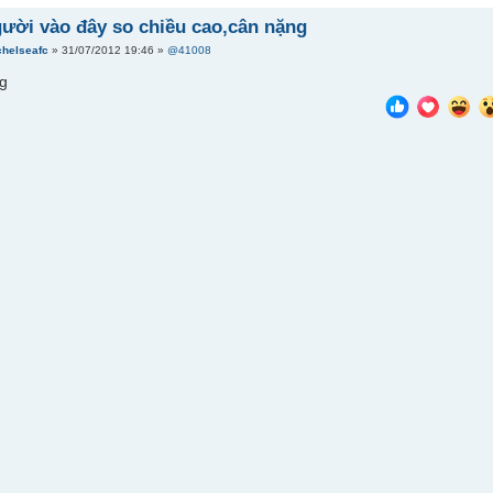
gười vào đây so chiều cao,cân nặng
chelseafc
» 31/07/2012 19:46 »
@41008
g