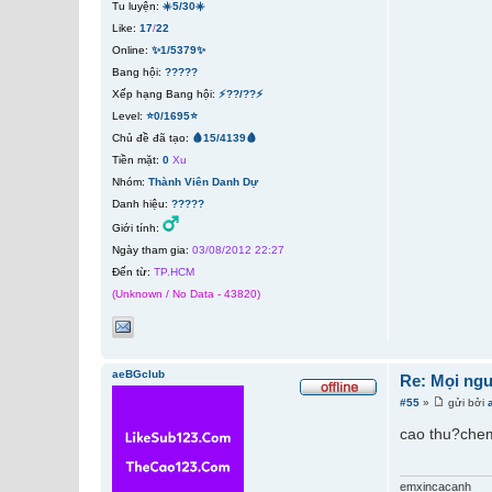
Tu luyện:
☀️5/30☀️
Like:
17
/
22
Online:
✨1/5379✨
Bang hội:
?????
Xếp hạng Bang hội:
⚡??/??⚡
Level:
⭐0/1695⭐
Chủ đề đã tạo:
🩸15/4139🩸
Tiền mặt:
0
Xu
Nhóm:
Thành Viên Danh Dự
Danh hiệu:
?????
Giới tính:
Ngày tham gia:
03/08/2012 22:27
Đến từ:
TP.HCM
(Unknown / No Data - 43820)
aeBGclub
Re: Mọi ngư
#55
»
gửi bởi
cao thu?chem
emxincacanh