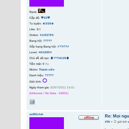
Rank:
Cấp độ:
💚33💚
Tu luyện:
☀️3/30☀️
Like:
3
/0
Online:
✨1/5379✨
Bang hội:
?????
Xếp hạng Bang hội:
⚡??/??⚡
Level:
⭐0/1695⭐
Chủ đề đã tạo:
🩸???/4139🩸
Tiền mặt:
0
Xu
Nhóm:
Thành viên
Danh hiệu:
?????
Giới tính:
Ngày tham gia:
02/07/2012 14:01
(Unknown / No Data - 43831)
aeBGclub
Re: Mọi ngư
#56
»
gửi bởi