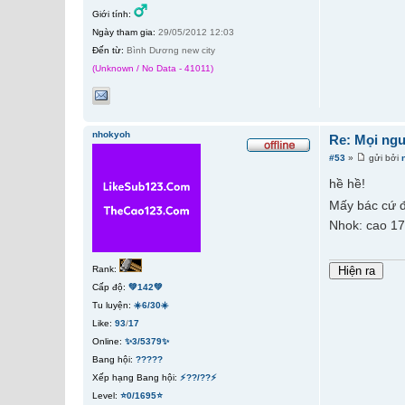
Giới tính:
Ngày tham gia:
29/05/2012 12:03
Đến từ:
Bình Dương new city
(Unknown / No Data - 41011)
nhokyoh
Re: Mọi ngư
#53
»
gửi bởi
hề hề!
Mấy bác cứ đ
Nhok: cao 17
Rank:
Cấp độ:
💚142💚
Tu luyện:
☀️6/30☀️
Like:
93
/
17
Online:
✨3/5379✨
Bang hội:
?????
Xếp hạng Bang hội:
⚡??/??⚡
Level:
⭐0/1695⭐