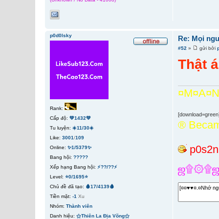
p0d0lsky
Re: Mọi ngư
#52
»
gửi bởi
Thật á
¤M¤A¤N
Rank:
[download=green
Cấp độ:
💚1432💚
­® Beca
Tu luyện:
☀️11/30☀️
Like:
3001
/
109
p0s2
Online:
✨1/5379✨
Bang hội:
?????
ஜ۩۞۩ஜI
Xếp hạng Bang hội:
⚡??/??⚡
Level:
⭐0/1695⭐
Chủ đề đã tạo:
🩸17/4139🩸
Tiền mặt:
-1
Xu
Nhóm:
Thành viên
Danh hiệu:
⚝Thiên La Địa Võng⚝