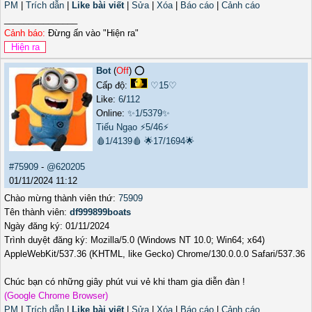
PM
|
Trích dẫn
|
Like bài viết
|
Sửa
|
Xóa
|
Báo cáo
|
Cảnh cáo
_______________
Cảnh báo:
Đừng ấn vào "Hiện ra"
Bot
(
Off
) ⭕️
Cấp độ:
♡15♡
Like:
6
/
112
Online:
✨1/5379✨
Tiếu Ngạo
⚡5/46⚡
🩸1/4139🩸
🌟17/1694🌟
#75909
-
@620205
01/11/2024 11:12
Chào mừng thành viên thứ:
75909
Tên thành viên:
df999899boats
Ngày đăng ký: 01/11/2024
Trình duyệt đăng ký: Mozilla/5.0 (Windows NT 10.0; Win64; x64)
AppleWebKit/537.36 (KHTML, like Gecko) Chrome/130.0.0.0 Safari/537.36
Chúc bạn có những giây phút vui vẻ khi tham gia diễn đàn !
(Google Chrome Browser)
PM
|
Trích dẫn
|
Like bài viết
|
Sửa
|
Xóa
|
Báo cáo
|
Cảnh cáo