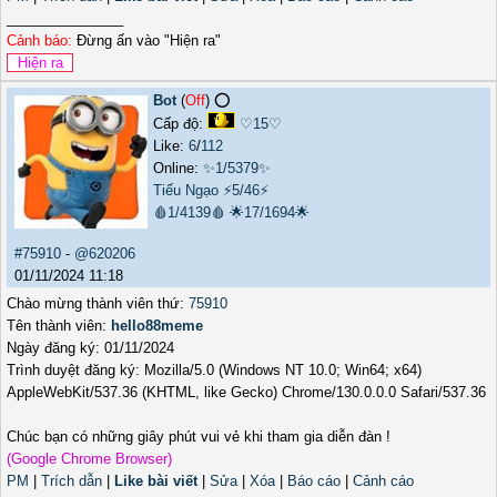
_______________
Cảnh báo:
Đừng ấn vào "Hiện ra"
Bot
(
Off
) ⭕️
Cấp độ:
♡15♡
Like:
6
/
112
Online:
✨1/5379✨
Tiếu Ngạo
⚡5/46⚡
🩸1/4139🩸
🌟17/1694🌟
#75910
-
@620206
01/11/2024 11:18
Chào mừng thành viên thứ:
75910
Tên thành viên:
hello88meme
Ngày đăng ký: 01/11/2024
Trình duyệt đăng ký: Mozilla/5.0 (Windows NT 10.0; Win64; x64)
AppleWebKit/537.36 (KHTML, like Gecko) Chrome/130.0.0.0 Safari/537.36
Chúc bạn có những giây phút vui vẻ khi tham gia diễn đàn !
(Google Chrome Browser)
PM
|
Trích dẫn
|
Like bài viết
|
Sửa
|
Xóa
|
Báo cáo
|
Cảnh cáo