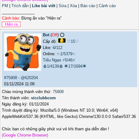
PM
|
Trích dẫn
|
Like bài viết
|
Sửa
|
Xóa
|
Báo cáo
|
Cảnh cáo
_______________
Cảnh báo:
Đừng ấn vào "Hiện ra"
Bot
(
Off
) ⭕️
Cấp độ:
♡15♡
Like:
6
/
112
Online:
✨1/5379✨
Tiếu Ngạo
⚡5/46⚡
🩸1/4139🩸
🌟17/1694🌟
#75908
-
@620204
01/11/2024 11:09
Chào mừng thành viên thứ:
75908
Tên thành viên:
vicclubbcom
Ngày đăng ký: 01/11/2024
Trình duyệt đăng ký: Mozilla/5.0 (Windows NT 10.0; Win64; x64)
AppleWebKit/537.36 (KHTML, like Gecko) Chrome/130.0.0.0 Safari/537.36
Chúc bạn có những giây phút vui vẻ khi tham gia diễn đàn !
(Google Chrome Browser)