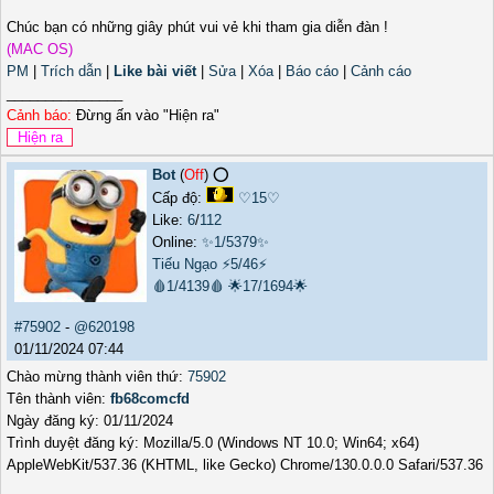
Chúc bạn có những giây phút vui vẻ khi tham gia diễn đàn !
(MAC OS)
PM
|
Trích dẫn
|
Like bài viết
|
Sửa
|
Xóa
|
Báo cáo
|
Cảnh cáo
_______________
Cảnh báo:
Đừng ấn vào "Hiện ra"
Bot
(
Off
) ⭕️
Cấp độ:
♡15♡
Like:
6
/
112
Online:
✨1/5379✨
Tiếu Ngạo
⚡5/46⚡
🩸1/4139🩸
🌟17/1694🌟
#75902
-
@620198
01/11/2024 07:44
Chào mừng thành viên thứ:
75902
Tên thành viên:
fb68comcfd
Ngày đăng ký: 01/11/2024
Trình duyệt đăng ký: Mozilla/5.0 (Windows NT 10.0; Win64; x64)
AppleWebKit/537.36 (KHTML, like Gecko) Chrome/130.0.0.0 Safari/537.36