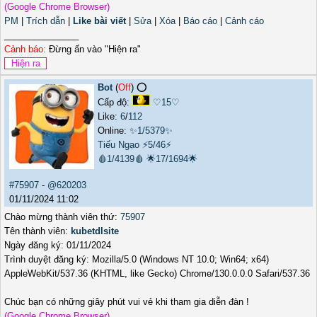
(Google Chrome Browser)
PM
|
Trích dẫn
|
Like bài viết
|
Sửa
|
Xóa
|
Báo cáo
|
Cảnh cáo
_______________
Cảnh báo:
Đừng ấn vào "Hiện ra"
Bot
(
Off
) ⭕️
Cấp độ:
♡15♡
Like:
6
/
112
Online:
✨1/5379✨
Tiếu Ngạo
⚡5/46⚡
🩸1/4139🩸
🌟17/1694🌟
#75907
-
@620203
01/11/2024 11:02
Chào mừng thành viên thứ:
75907
Tên thành viên:
kubetdlsite
Ngày đăng ký: 01/11/2024
Trình duyệt đăng ký: Mozilla/5.0 (Windows NT 10.0; Win64; x64)
AppleWebKit/537.36 (KHTML, like Gecko) Chrome/130.0.0.0 Safari/537.36
Chúc bạn có những giây phút vui vẻ khi tham gia diễn đàn !
(Google Chrome Browser)