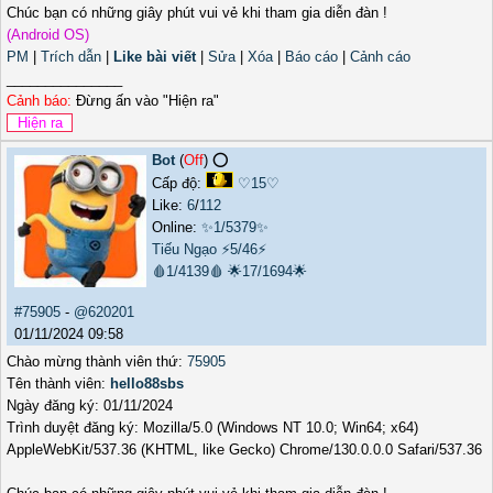
Chúc bạn có những giây phút vui vẻ khi tham gia diễn đàn !
(Android OS)
PM
|
Trích dẫn
|
Like bài viết
|
Sửa
|
Xóa
|
Báo cáo
|
Cảnh cáo
_______________
Cảnh báo:
Đừng ấn vào "Hiện ra"
Bot
(
Off
) ⭕️
Cấp độ:
♡15♡
Like:
6
/
112
Online:
✨1/5379✨
Tiếu Ngạo
⚡5/46⚡
🩸1/4139🩸
🌟17/1694🌟
#75905
-
@620201
01/11/2024 09:58
Chào mừng thành viên thứ:
75905
Tên thành viên:
hello88sbs
Ngày đăng ký: 01/11/2024
Trình duyệt đăng ký: Mozilla/5.0 (Windows NT 10.0; Win64; x64)
AppleWebKit/537.36 (KHTML, like Gecko) Chrome/130.0.0.0 Safari/537.36