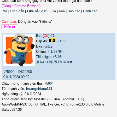
Chúc bạn có những giây phút vui vẻ khi tham gia diễn đàn !
(Google Chrome Browser)
PM
|
Trích dẫn
|
Like bài viết
|
Sửa
|
Xóa
|
Báo cáo
|
Cảnh cáo
_______________
Cảnh báo:
Đừng ấn vào "Hiện ra"
Bot
(
Off
) ⭕️
Cấp độ:
♡15♡
Like:
6
/
112
Online:
✨1/5379✨
Tiếu Ngạo
⚡5/46⚡
🩸1/4139🩸
🌟17/1694🌟
#75904
-
@620200
01/11/2024 09:02
Chào mừng thành viên thứ:
75904
Tên thành viên:
hoangchiase123
Ngày đăng ký: 01/11/2024
Trình duyệt đăng ký: Mozilla/5.0 (Linux; Android 10; K)
AppleWebKit/537.36 (KHTML, like Gecko) Chrome/130.0.0.0 Mobile
Safari/537.36