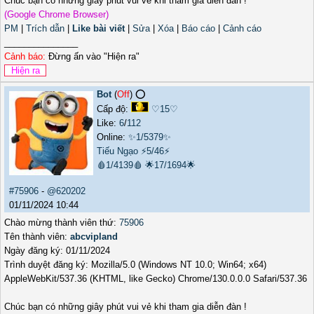
Chúc bạn có những giây phút vui vẻ khi tham gia diễn đàn !
(Google Chrome Browser)
PM
|
Trích dẫn
|
Like bài viết
|
Sửa
|
Xóa
|
Báo cáo
|
Cảnh cáo
_______________
Cảnh báo:
Đừng ấn vào "Hiện ra"
Bot
(
Off
) ⭕️
Cấp độ:
♡15♡
Like:
6
/
112
Online:
✨1/5379✨
Tiếu Ngạo
⚡5/46⚡
🩸1/4139🩸
🌟17/1694🌟
#75906
-
@620202
01/11/2024 10:44
Chào mừng thành viên thứ:
75906
Tên thành viên:
abcvipland
Ngày đăng ký: 01/11/2024
Trình duyệt đăng ký: Mozilla/5.0 (Windows NT 10.0; Win64; x64)
AppleWebKit/537.36 (KHTML, like Gecko) Chrome/130.0.0.0 Safari/537.36
Chúc bạn có những giây phút vui vẻ khi tham gia diễn đàn !