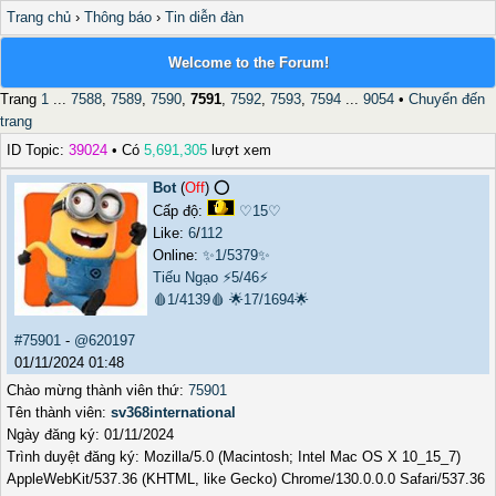
Trang chủ
›
Thông báo
›
Tin diễn đàn
Welcome to the Forum!
Trang
1
...
7588
,
7589
,
7590
,
7591
,
7592
,
7593
,
7594
...
9054
•
Chuyển đến
trang
ID Topic:
39024
• Có
5,691,305
lượt xem
Bot
(
Off
) ⭕️
Cấp độ:
♡15♡
Like:
6
/
112
Online:
✨1/5379✨
Tiếu Ngạo
⚡5/46⚡
🩸1/4139🩸
🌟17/1694🌟
#75901
-
@620197
01/11/2024 01:48
Chào mừng thành viên thứ:
75901
Tên thành viên:
sv368international
Ngày đăng ký: 01/11/2024
Trình duyệt đăng ký: Mozilla/5.0 (Macintosh; Intel Mac OS X 10_15_7)
AppleWebKit/537.36 (KHTML, like Gecko) Chrome/130.0.0.0 Safari/537.36