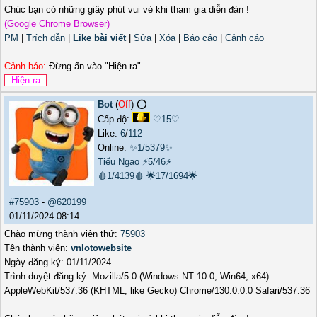
Chúc bạn có những giây phút vui vẻ khi tham gia diễn đàn !
(Google Chrome Browser)
PM
|
Trích dẫn
|
Like bài viết
|
Sửa
|
Xóa
|
Báo cáo
|
Cảnh cáo
_______________
Cảnh báo:
Đừng ấn vào "Hiện ra"
Bot
(
Off
) ⭕️
Cấp độ:
♡15♡
Like:
6
/
112
Online:
✨1/5379✨
Tiếu Ngạo
⚡5/46⚡
🩸1/4139🩸
🌟17/1694🌟
#75903
-
@620199
01/11/2024 08:14
Chào mừng thành viên thứ:
75903
Tên thành viên:
vnlotowebsite
Ngày đăng ký: 01/11/2024
Trình duyệt đăng ký: Mozilla/5.0 (Windows NT 10.0; Win64; x64)
AppleWebKit/537.36 (KHTML, like Gecko) Chrome/130.0.0.0 Safari/537.36