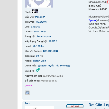
†
[download=red]
Bang Chủ:
Nhoxsock0000
Rank:
__,,,__,,,__,,,__
[download=black
Cấp độ:
💚1191💚
Spam
[/download
Tu luyện:
☀️10/30☀️
Wap của mình:
Like:
333
/
367
Google.OpVn.In
VipJava.Mobie.In
Online:
✨1/5379✨
Bang hội:
Super spam
Xếp hạng Bang hội:
⚡20/9⚡
Level:
⭐0/1694⭐
Chủ đề đã tạo:
🩸113/4139🩸
Tiền mặt:
60
Xu
Nhóm:
Thành viên
Danh hiệu:
⚝Ngạo Tuyết Tiêu Phong⚝
Giới tính:
Ngày tham gia:
31/05/2013 13:52
Số điện thoại:
01865198637
(Nokia )
Trex
Re: Cần 1 n