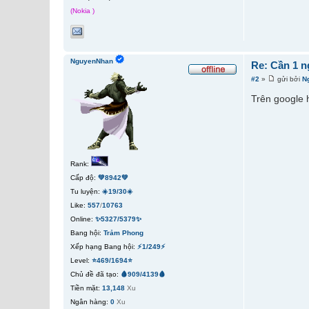
(Nokia )
NguyenNhan
Re: Cần 1 n
#2
»
gửi bởi
N
Trên google
Rank:
Cấp độ:
💚8942💚
Tu luyện:
☀️19/30☀️
Like:
557
/
10763
Online:
✨5327/5379✨
Bang hội:
Trảm Phong
Xếp hạng Bang hội:
⚡1/249⚡
Level:
⭐469/1694⭐
Chủ đề đã tạo:
🩸909/4139🩸
Tiền mặt:
13,148
Xu
Ngân hàng:
0
Xu