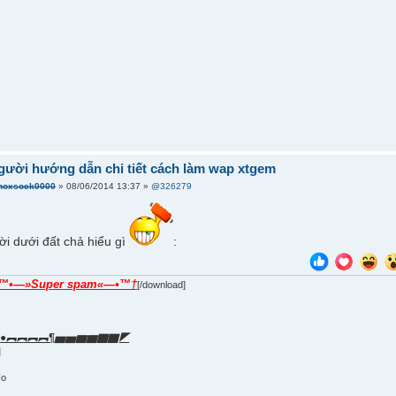
gười hướng dẫn chi tiết cách làm wap xtgem
hoxsock0000
» 08/06/2014 13:37 »
@326279
rời dưới đất chả hiểu gì
:
™•—»Super spam«—•™†
[/download]
●︻︻︻︻¶▅▅▆▆▇▇◤
]
]
Fo