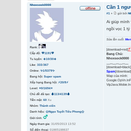
Nhoxsock0000
Cần 1 ngư
#1
»
gửi bởi
N
Ai giúp mình
ngồi vọc 1 tý
Sửa lần cuối:
Mer
Rank:
†
[download=red]
Cấp độ:
💚1191💚
Bang Chủ:
Nhoxsock0000
Tu luyện:
☀️10/30☀️
__,,,__,,,__,,,__
Like:
333
/
367
[download=black
Online:
✨1/5379✨
Spam
[/download
Wap của mình:
Bang hội:
Super spam
Google.OpVn.In
Xếp hạng Bang hội:
⚡20/9⚡
VipJava.Mobie.In
Level:
⭐0/1694⭐
Chủ đề đã tạo:
🩸113/4139🩸
Tiền mặt:
60
Xu
Nhóm:
Thành viên
Danh hiệu:
⚝Ngạo Tuyết Tiêu Phong⚝
Giới tính:
Ngày tham gia:
31/05/2013 13:52
Số điện thoại:
01865198637