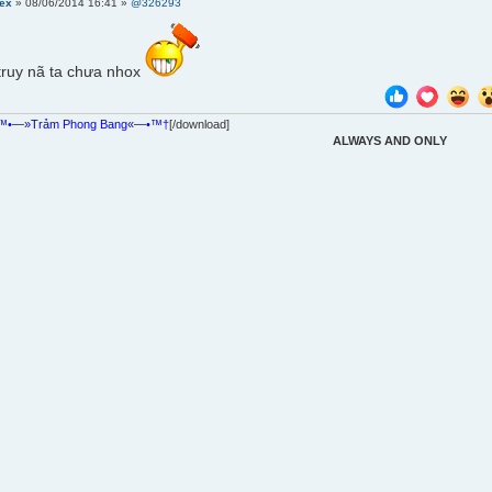
rex
» 08/06/2014 16:41 »
@326293
truy nã ta chưa nhox
™•—»Trảm Phong Bang«—•™†
[/download]
ALWAYS AND ONLY