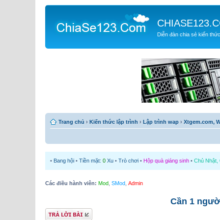
CHIASE123.
Diễn đàn chia sẻ kiến thứ
Trang chủ
›
Kiến thức lập trình
›
Lập trình wap
›
Xtgem.com, W
•
Bang hội
•
Tiền mặt:
0
Xu
•
Trò chơi
•
Hộp quà giáng sinh
•
Chủ Nhật, 
Các điều hành viên:
Mod
,
SMod
,
Admin
Cần 1 người
Gửi bài trả lời