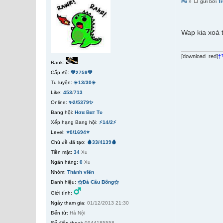
#6
»
gửi bởi
T
Wap kia xoá 
[download=red]
†
Rank:
Cấp độ:
💚2759💚
Tu luyện:
☀️13/30☀️
Like:
453
/
713
Online:
✨2/5379✨
Bang hội:
Hσα Bαт Tυ
Xếp hạng Bang hội:
⚡14/2⚡
Level:
⭐0/1694⭐
Chủ đề đã tạo:
🩸33/4139🩸
Tiền mặt:
34
Xu
Ngân hàng:
0
Xu
Nhóm:
Thành viên
Danh hiệu:
⚝Đả Cẩu Bổng⚝
Giới tính:
Ngày tham gia:
01/12/2013 21:30
Đến từ:
Hà Nội
Số điện thoại:
0944185558