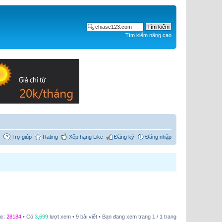
Tìm kiếm nâng cao
Trợ giúp
Rating
Xếp hạng Like
Đăng ký
Đăng nhập
ic:
28184
• Có
3,699
lượt xem • 9 bài viết • Bạn đang xem trang
1
/
1
trang