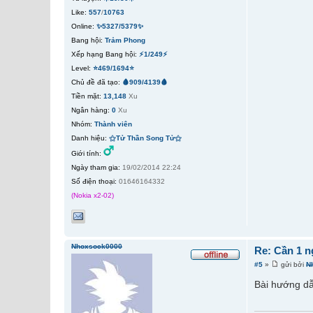
Like:
557
/
10763
Online:
✨5327/5379✨
Bang hội:
Trảm Phong
Xếp hạng Bang hội:
⚡1/249⚡
Level:
⭐469/1694⭐
Chủ đề đã tạo:
🩸909/4139🩸
Tiền mặt:
13,148
Xu
Ngân hàng:
0
Xu
Nhóm:
Thành viên
Danh hiệu:
⚝Tử Thần Song Tử⚝
Giới tính:
Ngày tham gia:
19/02/2014 22:24
Số điện thoại:
01646164332
(Nokia x2-02)
Nhoxsock0000
Re: Cần 1 n
#5
»
gửi bởi
N
Bài hướng dẫ