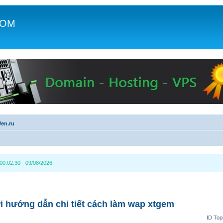
COM
c
en.ru
00:02:30 - 09/08/2026
 hướng dẫn chi tiết cách làm wap xtgem
ID Top