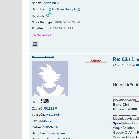
Nhóm:
Thành viên
Danh hiệu:
⚝Tử Thần Song Tử⚝
Giới tính:
Ngày tham gia:
19/02/2014 22:24
Số điện thoại:
01646164332
(Nokia x2-02)
Nhoxsock0000
Re: Cần 1 n
#3
»
gửi bởi
N
Nó nói trên t
†
[download=red]
Rank:
Bang Chủ:
Cấp độ:
💚1191💚
Nhoxsock0000
__,,,__,,,__,,,__
Tu luyện:
☀️10/30☀️
[download=black
Like:
333
/
367
Spam
[/download
Online:
✨1/5379✨
Wap của mình:
Google.OpVn.In
Bang hội:
Super spam
VipJava.Mobie.In