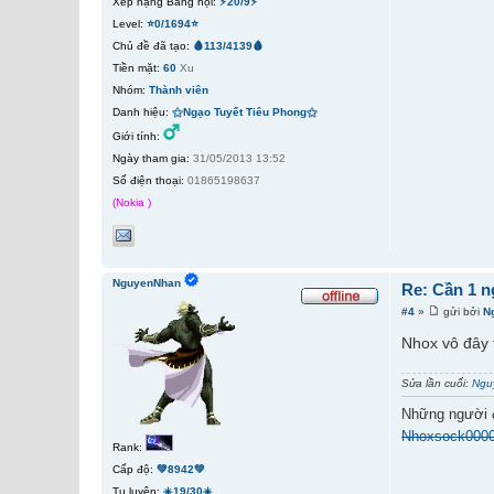
Xếp hạng Bang hội:
⚡20/9⚡
Level:
⭐0/1694⭐
Chủ đề đã tạo:
🩸113/4139🩸
Tiền mặt:
60
Xu
Nhóm:
Thành viên
Danh hiệu:
⚝Ngạo Tuyết Tiêu Phong⚝
Giới tính:
Ngày tham gia:
31/05/2013 13:52
Số điện thoại:
01865198637
(Nokia )
NguyenNhan
Re: Cần 1 n
#4
»
gửi bởi
N
Nhox vô đây 
Sửa lần cuối:
Ngu
Những người 
Nhoxsock000
Rank:
Cấp độ:
💚8942💚
Tu luyện:
☀️19/30☀️