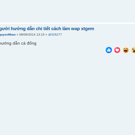
gười hướng dẫn chi tiết cách làm wap xtgem
guyenNhan
» 08/06/2014 13:15 »
@326277
 hướng dẫn cả đống