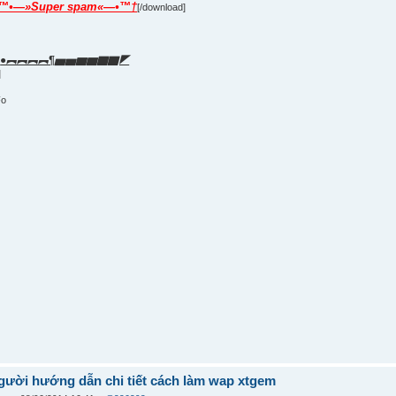
™•—»Super spam«—•™†
[/download]
●︻︻︻︻¶▅▅▆▆▇▇◤
]
]
Fo
gười hướng dẫn chi tiết cách làm wap xtgem