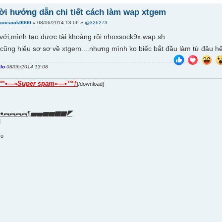
ời hướng dẫn chi tiết cách làm wap xtgem
hoxsock0000
» 08/06/2014 13:06 »
@326273
 với,mình tạo được tài khoảng rồi nhoxsock9x.wap.sh
 cũng hiểu sơ sơ về xtgem....nhưng mình ko biếc bắt đầu làm từ đâu hế
ilo
08/06/2014 13:08
™•—»Super spam«—•™†
[/download]
●︻︻︻︻¶▅▅▆▆▇▇◤
]
]
Fo