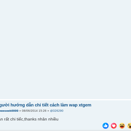
gười hướng dẫn chi tiết cách làm wap xtgem
hoxsock0000
» 08/06/2014 15:26 »
@326290
n rất chi tiếc,thanks nhân nhiều