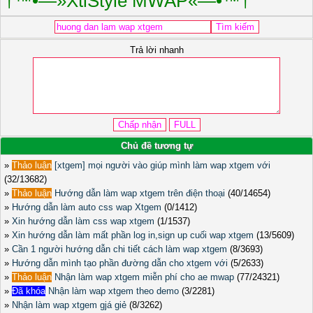
†™•—»XtiStyle MWAP«—•™†
Trả lời nhanh
Chủ đề tương tự
»
Thảo luận
[xtgem] mọi người vào giúp mình làm wap xtgem với
(32/13682)
»
Thảo luận
Hướng dẫn làm wap xtgem trên điện thoại
(40/14654)
»
Hướng dẫn làm auto css wap Xtgem
(0/1412)
»
Xin hướng dẫn làm css wap xtgem
(1/1537)
»
Xin hướng dẫn làm mất phần log in,sign up cuối wap xtgem
(13/5609)
»
Cần 1 người hướng dẫn chi tiết cách làm wap xtgem
(8/3693)
»
Hướng dẫn mình tạo phần đường dẫn cho xtgem với
(5/2633)
»
Thảo luận
Nhận làm wap xtgem miễn phí cho ae mwap
(77/24321)
»
Đã khóa
Nhận làm wap xtgem theo demo
(3/2281)
»
Nhận làm wap xtgem gjá giẻ
(8/3262)