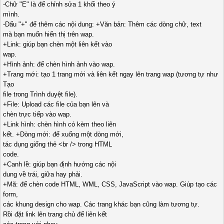
-Chữ "E" là để chỉnh sửa 1 khối theo ý
mình.
-Dấu "+" để thêm các nội dung: +Văn bản: Thêm các dòng chữ, text
mà bạn muốn hiển thị trên wap.
+Link: giúp bạn chèn một liên kết vào
wap.
+Hình ảnh: để chèn hình ảnh vào wap.
+Trang mới: tạo 1 trang mới và liên kết ngay lên trang wap (tương tự như
Tạo
file trong Trình duyệt file).
+File: Upload các file của bạn lên và
chèn trực tiếp vào wap.
+Link hình: chèn hình có kèm theo liên
kết. +Dòng mới: để xuống một dòng mới,
tác dụng giống thẻ <br /> trong HTML
code.
+Canh lề: giúp bạn định hướng các nội
dung về trái, giữa hay phải.
+Mã: để chèn code HTML, WML, CSS, JavaScript vào wap. Giúp tạo các
form,
các khung design cho wap. Các trang khác bạn cũng làm tương tự.
Rồi đặt link lên trang chủ để liên kết