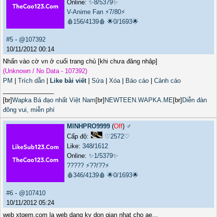
Online:
✨8/5379✨
V-Anime Fan
⚡7/80⚡
🩸156/4139🩸
🌟0/1693🌟
#5
-
@107392
10/11/2012 00:14
Nhấn vào cờ vn ở cuối trang chủ [khi chưa đăng nhập]
(Unknown / No Data - 107392)
PM
|
Trích dẫn
|
Like bài viết
|
Sửa
|
Xóa
|
Báo cáo
|
Cảnh cáo
_______________
[br]
Wapka Bá đạo nhất Việt Nam
[br]
NEWTEEN.WAPKA.ME
[br]
Diễn đàn
đông vui, miễn phí
MINHPRO9999
(
Off
) ♂️
Cấp độ:
♡2572♡
Like:
348
/
1612
Online:
✨1/5379✨
?????
⚡??/??⚡
🩸346/4139🩸
🌟0/1693🌟
#6
-
@107410
10/11/2012 05:24
web xtgem.com la web dang ky don gian nhat cho ae...