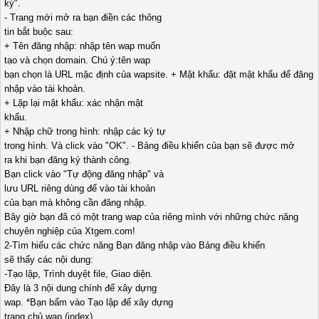
ký".
- Trang mới mở ra bạn điền các thông
tin bắt buộc sau:
+ Tên đăng nhập: nhập tên wap muốn
tạo và chọn domain. Chú ý:tên wap
bạn chọn là URL mặc định của wapsite. + Mật khẩu: đặt mật khẩu để đăng
nhập vào tài khoản.
+ Lặp lại mật khẩu: xác nhận mật
khẩu.
+ Nhập chữ trong hình: nhập các ký tự
trong hình. Và click vào "OK". - Bảng điều khiển của bạn sẽ được mở
ra khi bạn đăng ký thành công.
Bạn click vào "Tự động đăng nhập" và
lưu URL riêng dùng để vào tài khoản
của bạn mà không cần đăng nhập.
Bây giờ bạn đã có một trang wap của riêng mình với những chức năng
chuyên nghiệp của Xtgem.com!
2-Tìm hiểu các chức năng Bạn đăng nhập vào Bảng điều khiển
sẽ thấy các nội dung:
-Tạo lập, Trình duyệt file, Giao diện.
Đây là 3 nội dung chính để xây dựng
wap. *Bạn bấm vào Tạo lập để xây dựng
trang chủ wap (index).