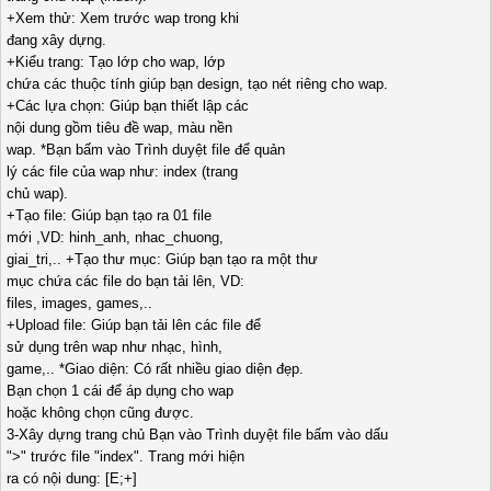
+Xem thử: Xem trước wap trong khi
đang xây dựng.
+Kiểu trang: Tạo lớp cho wap, lớp
chứa các thuộc tính giúp bạn design, tạo nét riêng cho wap.
+Các lựa chọn: Giúp bạn thiết lập các
nội dung gồm tiêu đề wap, màu nền
wap. *Bạn bấm vào Trình duyệt file để quản
lý các file của wap như: index (trang
chủ wap).
+Tạo file: Giúp bạn tạo ra 01 file
mới ,VD: hinh_anh, nhac_chuong,
giai_tri,.. +Tạo thư mục: Giúp bạn tạo ra một thư
mục chứa các file do bạn tải lên, VD:
files, images, games,..
+Upload file: Giúp bạn tải lên các file để
sử dụng trên wap như nhạc, hình,
game,.. *Giao diện: Có rất nhiều giao diện đẹp.
Bạn chọn 1 cái để áp dụng cho wap
hoặc không chọn cũng được.
3-Xây dựng trang chủ Bạn vào Trình duyệt file bấm vào dấu
">" trước file "index". Trang mới hiện
ra có nội dung: [E;+]