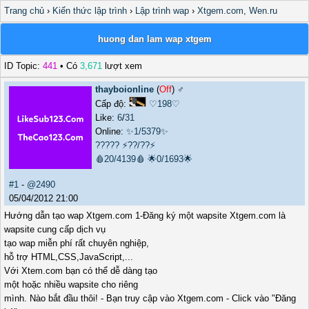
Trang chủ
›
Kiến thức lập trình
›
Lập trình wap
›
Xtgem.com, Wen.ru
huong dan lam wap xtgem
ID Topic:
441
• Có
3,671
lượt xem
thayboionline
(
Off
) ♂️
Cấp độ:
♡198♡
Like:
6
/
31
Online:
✨1/5379✨
?????
⚡??/??⚡
🩸20/4139🩸
🌟0/1693🌟
#1
-
@2490
05/04/2012 21:00
Hướng dẫn tạo wap Xtgem.com 1-Đăng ký một wapsite Xtgem.com là
wapsite cung cấp dịch vụ
tạo wap miễn phí rất chuyên nghiệp,
hỗ trợ HTML,CSS,JavaScript,...
Với Xtem.com bạn có thể dễ dàng tạo
một hoặc nhiều wapsite cho riêng
mình. Nào bắt đầu thôi! - Bạn truy cập vào Xtgem.com - Click vào "Đăng