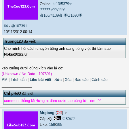
Online:
✨13/5379✨
?????
⚡??/??⚡
🩸165/4139🩸
🌟0/1693🌟
#4
-
@107391
10/11/2012 00:14
Truong123
đã viết:
Cho mình hỏi cách chuyển tiếng anh sang tiếng việt thì làm sao
Nokia202/2.0/
kéo xuống dưới cùng kích vào lá cờ
(Unknown / No Data - 107391)
PM
|
Trích dẫn
|
Like bài viết
|
Sửa
|
Xóa
|
Báo cáo
|
Cảnh cáo
_______________
ChÍ pHèO
đã viết:
comment thằng MrHưng ai dám cười tao búng tờ...rim..^^
Mrgiang
(
Off
) ♂️
Cấp độ:
♡804♡
Like:
158
/
395