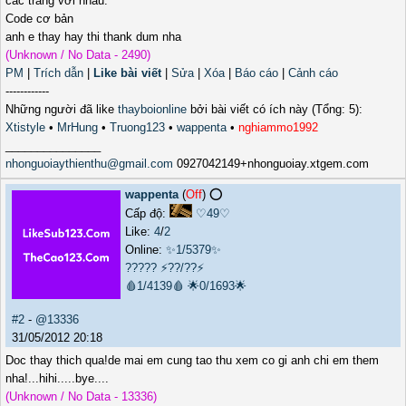
các trang với nhau.
Code cơ bản
anh e thay hay thi thank dum nha
(Unknown / No Data - 2490)
PM
|
Trích dẫn
|
Like bài viết
|
Sửa
|
Xóa
|
Báo cáo
|
Cảnh cáo
------------
Những người đã like
thayboionline
bởi bài viết có ích này (Tổng: 5):
Xtistyle
•
MrHung
•
Truong123
•
wappenta
•
nghiammo1992
_______________
nhonguoiaythienthu@gmail.com
0927042149+nhonguoiay.xtgem.com
wappenta
(
Off
) ⭕️
Cấp độ:
♡49♡
Like:
4
/
2
Online:
✨1/5379✨
?????
⚡??/??⚡
🩸1/4139🩸
🌟0/1693🌟
#2
-
@13336
31/05/2012 20:18
Doc thay thich qua!de mai em cung tao thu xem co gi anh chi em them
nha!...hihi.....bye....
(Unknown / No Data - 13336)