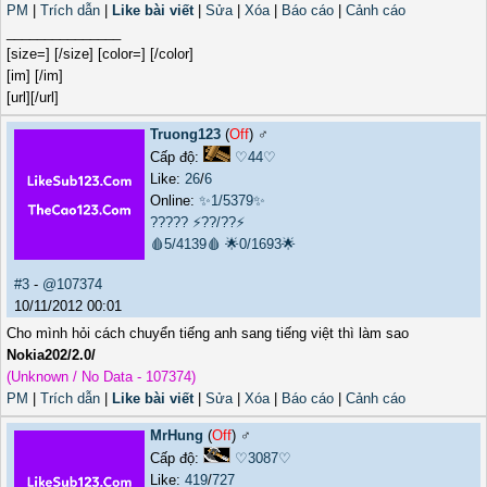
PM
|
Trích dẫn
|
Like bài viết
|
Sửa
|
Xóa
|
Báo cáo
|
Cảnh cáo
_______________
[size=] [/size] [color=] [/color]
[im] [/im]
[url][/url]
Truong123
(
Off
) ♂️
Cấp độ:
♡44♡
Like:
26
/
6
Online:
✨1/5379✨
?????
⚡??/??⚡
🩸5/4139🩸
🌟0/1693🌟
#3
-
@107374
10/11/2012 00:01
Cho mình hỏi cách chuyển tiếng anh sang tiếng việt thì làm sao
Nokia202/2.0/
(Unknown / No Data - 107374)
PM
|
Trích dẫn
|
Like bài viết
|
Sửa
|
Xóa
|
Báo cáo
|
Cảnh cáo
MrHung
(
Off
) ♂️
Cấp độ:
♡3087♡
Like:
419
/
727