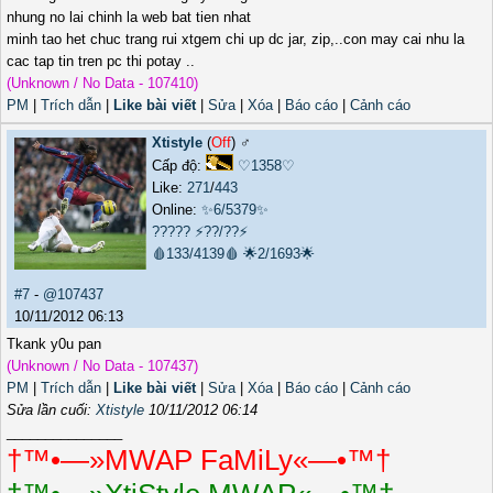
nhung no lai chinh la web bat tien nhat
minh tao het chuc trang rui xtgem chi up dc jar, zip,..con may cai nhu la
cac tap tin tren pc thi potay ..
(Unknown / No Data - 107410)
PM
|
Trích dẫn
|
Like bài viết
|
Sửa
|
Xóa
|
Báo cáo
|
Cảnh cáo
Xtistyle
(
Off
) ♂️
Cấp độ:
♡1358♡
Like:
271
/
443
Online:
✨6/5379✨
?????
⚡??/??⚡
🩸133/4139🩸
🌟2/1693🌟
#7
-
@107437
10/11/2012 06:13
Tkank y0u pan
(Unknown / No Data - 107437)
PM
|
Trích dẫn
|
Like bài viết
|
Sửa
|
Xóa
|
Báo cáo
|
Cảnh cáo
Sửa lần cuối:
Xtistyle
10/11/2012 06:14
_______________
†™•—»MWAP FaMiLy«—•™†