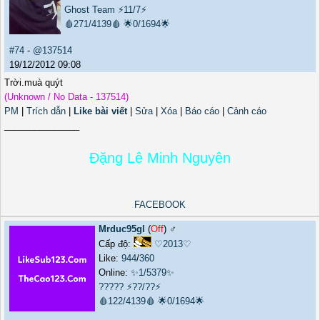
Ghost Team
⚡11/7⚡
🩸271/4139🩸
🌟0/1694🌟
#74
-
@137514
19/12/2012 09:08
Trời.muà quýt
(Unknown / No Data - 137514)
PM
|
Trích dẫn
|
Like bài viết
|
Sửa
|
Xóa
|
Báo cáo
|
Cảnh cáo
_______________
Đặng Lê Minh Nguyên
FACEBOOK
Mrduc95gl
(
Off
) ♂️
Cấp độ:
♡2013♡
Like:
944
/
360
Online:
✨1/5379✨
?????
⚡??/??⚡
🩸122/4139🩸
🌟0/1694🌟