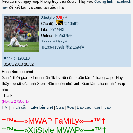
Nếu có một ngày wap không truy cập được. Hãy vào
đường link Facebook
này
để kết bạn và cùng tán gẫu nhá!
Xtistyle
(
Off
) ♂️
Cấp độ:
♡1358♡
Like:
271
/
443
Online:
✨6/5379✨
?????
⚡??/??⚡
🩸133/4139🩸
🌟2/1694🌟
#77
-
@198113
31/03/2013 18:52
Hehe đào top phát
Sau 1 thời gian tkì mình lên 1k bv rồi nên muốn làm 1 trang wap . Nay
thấy top cũ của anh Xien. Nên muốn nhờ anh Xien làm cho mình 1 wap
nhé.
Thank
(Nokia 2730c-1)
PM
|
Trích dẫn
|
Like bài viết
|
Sửa
|
Xóa
|
Báo cáo
|
Cảnh cáo
_______________
†™•—»MWAP FaMiLy«—•™†
†™•—»XtiStyle MWAP«—•™†