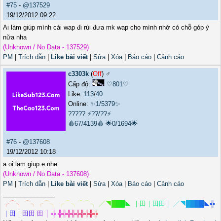
#75
-
@137529
19/12/2012 09:22
Ai làm giúp mình cái wap đi rùi đưa mk wap cho mình nhớ có chỗ góp ý
nữa nha
(Unknown / No Data - 137529)
PM
|
Trích dẫn
|
Like bài viết
|
Sửa
|
Xóa
|
Báo cáo
|
Cảnh cáo
c3303k
(
Off
) ♂️
Cấp độ:
♡801♡
Like:
113
/
40
Online:
✨1/5379✨
?????
⚡??/??⚡
🩸67/4139🩸
🌟0/1694🌟
#76
-
@137608
19/12/2012 10:18
a oi.lam giup e nhe
(Unknown / No Data - 137608)
PM
|
Trích dẫn
|
Like bài viết
|
Sửa
|
Xóa
|
Báo cáo
|
Cảnh cáo
_______________
╭
⌒
╮
⌒
╮
╭
⌒
╮
╭
⌒
╮
⌒
⌒
╮
╱
◥
█
█
█
◣
｜
田
｜
田
田
│
╱
◥
█
█
█
█
◣
╬
｜
田
｜
田
田
田
│
╬
╬
╬
╬
╬
╬
╬
╬
╬
╬