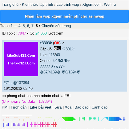
Trang chủ
›
Kiến thức lập trình
›
Lập trình wap
›
Xtgem.com, Wen.ru
Nhận làm wap xtgem miễn phí cho ae mwap
Trang
1
...
4
,
5
,
6
,
7
,
8
•
Chuyển đến trang
ID Topic:
7047
• Có
24,360
lượt xem
c3303k
(
Off
) ♂️
Cấp độ:
♡801♡
Like:
113
/
40
Online:
✨1/5379✨
?????
⚡??/??⚡
🩸67/4139🩸
🌟0/1694🌟
#71
-
@137394
19/12/2012 03:40
co phong chat nua nha.admin chat la FBI
(Unknown / No Data - 137394)
PM
|
Trích dẫn
|
Like bài viết
|
Sửa
|
Xóa
|
Báo cáo
|
Cảnh cáo
_______________
╭
⌒
╮
⌒
╮
╭
⌒
╮
╭
⌒
╮
⌒
⌒
╮
╱
◥
█
█
█
◣
｜
田
｜
田
田
│
╱
◥
█
█
█
█
◣
╬
｜
田
｜
田
田
田
│
╬
╬
╬
╬
╬
╬
╬
╬
╬
╬