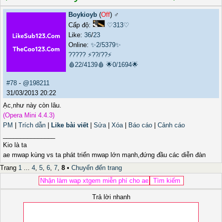
Boykioyb
(
Off
) ♂️
Cấp độ:
♡313♡
Like:
36
/
23
Online:
✨2/5379✨
?????
⚡??/??⚡
🩸22/4139🩸
🌟0/1694🌟
#78
-
@198211
31/03/2013 20:22
Ạc,như này còn lâu.
(Opera Mini 4.4.3)
PM
|
Trích dẫn
|
Like bài viết
|
Sửa
|
Xóa
|
Báo cáo
|
Cảnh cáo
_______________
Kio là ta
ae mwap kùng vs ta phát triển mwap lớn mạnh,đứng đầu các diễn đàn
Trang
1
...
4
,
5
,
6
,
7
,
8
•
Chuyển đến trang
Trả lời nhanh