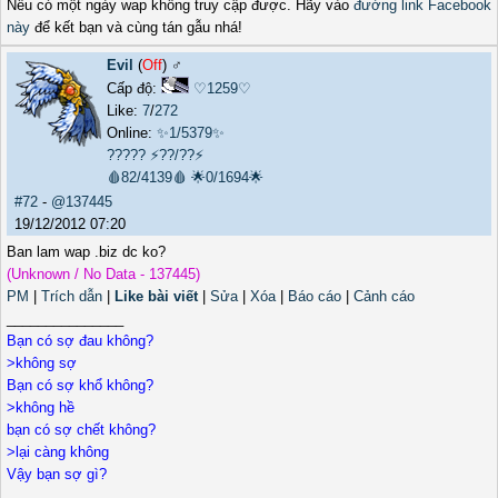
Nếu có một ngày wap không truy cập được. Hãy vào
đường link Facebook
này
để kết bạn và cùng tán gẫu nhá!
Evil
(
Off
) ♂️
Cấp độ:
♡1259♡
Like:
7
/
272
Online:
✨1/5379✨
?????
⚡??/??⚡
🩸82/4139🩸
🌟0/1694🌟
#72
-
@137445
19/12/2012 07:20
Ban lam wap .biz dc ko?
(Unknown / No Data - 137445)
PM
|
Trích dẫn
|
Like bài viết
|
Sửa
|
Xóa
|
Báo cáo
|
Cảnh cáo
_______________
Bạn có sợ đau không?
>không sợ
Bạn có sợ khổ không?
>không hề
bạn có sợ chết không?
>lại càng không
Vậy bạn sợ gì?
.