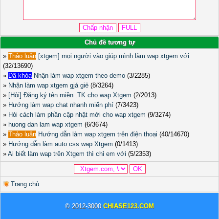
Chủ đề tương tự
»
Thảo luận
[xtgem] mọi người vào giúp mình làm wap xtgem với
(32/13690)
»
Đã khóa
Nhận làm wap xtgem theo demo
(3/2285)
»
Nhận làm wap xtgem gjá giẻ
(8/3264)
»
[Hỏi] Đăng ký tên miền .TK cho wap Xtgem
(2/2013)
»
Hướng làm wap chat nhanh miến phí
(7/3423)
»
Hỏi cách làm phần cập nhật mới cho wap xtgem
(9/3274)
»
huong dan lam wap xtgem
(6/3674)
»
Thảo luận
Hướng dẫn làm wap xtgem trên điện thoại
(40/14670)
»
Hướng dẫn làm auto css wap Xtgem
(0/1413)
»
Ai biết làm wap trên Xtgem thì chỉ em với
(5/2353)
Trang chủ
© 2012-3000
CHIASE123.COM