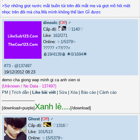
>Sợ những giọt nước mắt buồn tủi trên đôi mắt mẹ và giọt mồ hôi mệt
nhọc trên đôi má cha.Mà mình không thể làm GÌ được
dinoxlc
(
Off
) ♂️
Cấp độ:
♡1140♡
Like:
162
/
271
Online:
✨1/5379✨
?????
⚡??/??⚡
🩸19/4139🩸
🌟0/1694🌟
#73
-
@137497
19/12/2012 08:23
demo cha giong wap minh gi ca anh xien oi
(Unknown / No Data - 137497)
PM
|
Trích dẫn
|
Like bài viết
|
Sửa
|
Xóa
|
Báo cáo
|
Cảnh cáo
_______________
Xanh lè....
[download=purple]
[/download]
Ghost
(
Off
) ♂️
Cấp độ:
♡1316♡
Like:
101
/
513
Online:
✨15/5379✨