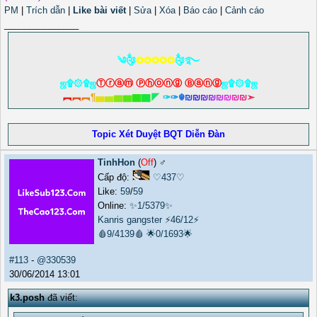
PM
|
Trích dẫn
|
Like bài viết
|
Sửa
|
Xóa
|
Báo cáo
|
Cảnh cáo
_______________
༄༂
✪✪✪✪✪
༂࿐
ஜ۩۞۩ஜ
Ⓣⓡⓐⓜ Ⓟⓗⓞⓝⓖ Ⓑⓐⓝⓖ
ஜ۩۞۩ஜ
︻
︻
︻
¶
▅
▅
▆
▆
▇
▇
◤
✑
✑
☬
₪
₪
₪
₪
₪
₪
₪
₪
➣
Topic Xét Duyệt BQT Diễn Đàn
TinhHon
(
Off
) ♂️
Cấp độ:
♡437♡
Like:
59
/
59
Online:
✨1/5379✨
Kanris gangster
⚡46/12⚡
🩸9/4139🩸
🌟0/1693🌟
#113
-
@330539
30/06/2014 13:01
k3.posh
đã viết: