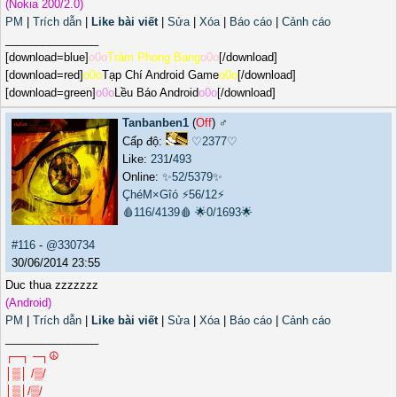
(Nokia 200/2.0)
PM
|
Trích dẫn
|
Like bài viết
|
Sửa
|
Xóa
|
Báo cáo
|
Cảnh cáo
_______________
[download=blue]
o0o
Trảm Phong Bang
o0o
[/download]
[download=red]
o0o
Tạp Chí Android Game
o0o
[/download]
[download=green]
o0o
Lều Báo Android
o0o
[/download]
Tanbanben1
(
Off
) ♂️
Cấp độ:
♡2377♡
Like:
231
/
493
Online:
✨52/5379✨
ÇhéM×Gîó
⚡56/12⚡
🩸116/4139🩸
🌟0/1693🌟
#116
-
@330734
30/06/2014 23:55
Duc thua zzzzzzz
(Android)
PM
|
Trích dẫn
|
Like bài viết
|
Sửa
|
Xóa
|
Báo cáo
|
Cảnh cáo
_______________
┌─┐ ─┐☮
│▒│ /▒/
│▒│/▒/