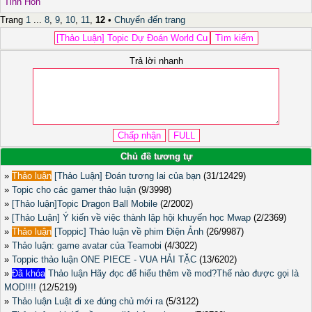
Tinh Hồn
Trang
1
...
8
,
9
,
10
,
11
,
12
•
Chuyển đến trang
Trả lời nhanh
Chủ đề tương tự
»
Thảo luận
[Thảo Luận] Đoán tương lai của bạn
(31/12429)
»
Topic cho các gamer thảo luận
(9/3998)
»
[Thảo luận]Topic Dragon Ball Mobile
(2/2002)
»
[Thảo Luận] Ý kiến về việc thành lập hội khuyến học Mwap
(2/2369)
»
Thảo luận
[Toppic] Thảo luận về phim Điện Ảnh
(26/9987)
»
Thảo luận: game avatar của Teamobi
(4/3022)
»
Toppic thảo luận ONE PIECE - VUA HẢI TẶC
(13/6202)
»
Đã khóa
Thảo luận Hãy đọc để hiểu thêm về mod?Thế nào được gọi là
MOD!!!!
(12/5219)
»
Thảo luận Luật đi xe đúng chủ mới ra
(5/3122)