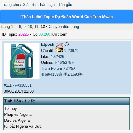
Trang chủ
›
Giải trí
›
Thảo luận - Tán gẫu
[Thảo Luận] Topic Dự Đoán World Cup Trên Mwap
Trang
1
...
8
,
9
,
10
,
11
,
12
•
Chuyển đến trang
ID Topic:
28225
• Có
33,260
lượt xem
k3posh
(
Off
) ⭕️
Cấp độ:
♡2067♡
Like:
402
/
426
Online:
✨46/5379✨
Trùm Forum
⚡24/5⚡
🩸69/4139🩸
🌟2/1693🌟
#111
-
@330531
30/06/2014 12:30
Tinh Hồn
đã viết:
Tối nay
Pháp vs Nigeria
Đức vs Algeria
tui bắt Nigeria và Đức