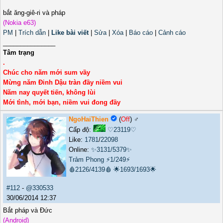
bắt ăng-giê-ri và pháp
(Nokia e63)
PM
|
Trích dẫn
|
Like bài viết
|
Sửa
|
Xóa
|
Báo cáo
|
Cảnh cáo
_______________
Tâm trạng
.
Chúc cho năm mới sum vầy
Mừng năm Đinh Dậu tràn đầy niềm vui
Năm nay quyết tiến, không lùi
Mới tình, mới bạn, niềm vui đong đầy
NgoHaiThien
(
Off
) ♂️
Cấp độ:
♡23119♡
Like:
1781
/
22098
Online:
✨3131/5379✨
Trảm Phong
⚡1/249⚡
🩸2126/4139🩸
🌟1693/1693🌟
#112
-
@330533
30/06/2014 12:37
Bắt pháp và Đức
(Android)