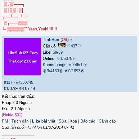
│▒ /▒/─┬─┐
│▒│▒|▒│▒│
┌┴─┴─┐-┘─┘
│▒┌──┘▒▒▒│
└┐▒▒▒▒▒▒“” Yeah,Yeah!!!!!!!!
TinhHon
(
Off
) ♂️
Cấp độ:
♡437♡
Like:
59
/
59
Online:
✨1/5379✨
Kanris gangster
⚡46/12⚡
🩸9/4139🩸
🌟0/1693🌟
#117
-
@330745
01/07/2014 07:14
Kết thúc trận đấu:
Pháp 2-0 Nigeria
Đức 2-1 Algeria
(Nokia 501)
PM
|
Trích dẫn
|
Like bài viết
|
Sửa
|
Xóa
|
Báo cáo
|
Cảnh cáo
Sửa lần cuối:
TinhHon
01/07/2014 07:41
_______________