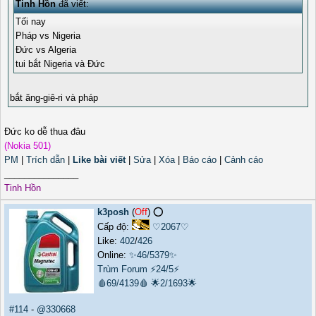
Tinh Hồn
đã viết:
Tối nay
Pháp vs Nigeria
Đức vs Algeria
tui bắt Nigeria và Đức
bắt ăng-giê-ri và pháp
Đức ko dễ thua đâu
(Nokia 501)
PM
|
Trích dẫn
|
Like bài viết
|
Sửa
|
Xóa
|
Báo cáo
|
Cảnh cáo
_______________
Tinh Hồn
k3posh
(
Off
) ⭕️
Cấp độ:
♡2067♡
Like:
402
/
426
Online:
✨46/5379✨
Trùm Forum
⚡24/5⚡
🩸69/4139🩸
🌟2/1693🌟
#114
-
@330668