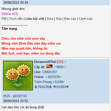
30/06/2014 20:34
Nhưng ghét đức
(Nokia e63)
PM
|
Trích dẫn
|
Like bài viết
|
Sửa
|
Xóa
|
Báo cáo
|
Cảnh cáo
_______________
Tâm trạng
.
Chúc cho năm mới sum vầy
Mừng năm Đinh Dậu tràn đầy niềm vui
Năm nay quyết tiến, không lùi
Mới tình, mới bạn, niềm vui đong đầy
Doramon97hd
(
Off
) ♂️
Cấp độ:
♡9600♡
Like:
1390
/
1357
Online:
✨92/5379✨
Trảm Phong
⚡1/249⚡
🩸79/4139🩸
🌟0/1693🌟
#115
-
@330733
30/06/2014 23:52
Lan dau tien coi da bong @@