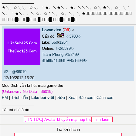
_______________
★＼、☆＼＼、☆＼、＇★、＼★＼ 、★、＼＼＼、☆＼ ★＼、☆、＼＇
＼、 ＇★＼、、＼ ☆、☆＇＼、 ☆、＼、＼ ★╭⌒╮╭⌒╮ ╭⌒╮ ╭⌒╮
 ╱◥█◣ ╱◥█◣ ╱◥█◣ ╱◥█◣ ╱◥█◣ ╱◥█◣
Lovanxien
(
Off
) ♂️
Cấp độ:
♡3700♡
Like:
560
/
1264
Online:
✨2/5379✨
Trảm Phong
⚡1/249⚡
🩸599/4139🩸
🌟0/1694🌟
#2
-
@86019
12/10/2012 16:20
Mục đích vẫn là hút máu game thủ
(Unknown / No Data - 86019)
PM
|
Trích dẫn
|
Like bài viết
|
Sửa
|
Xóa
|
Báo cáo
|
Cảnh cáo
_______________
Tất cả chỉ là ảo
Trả lời nhanh