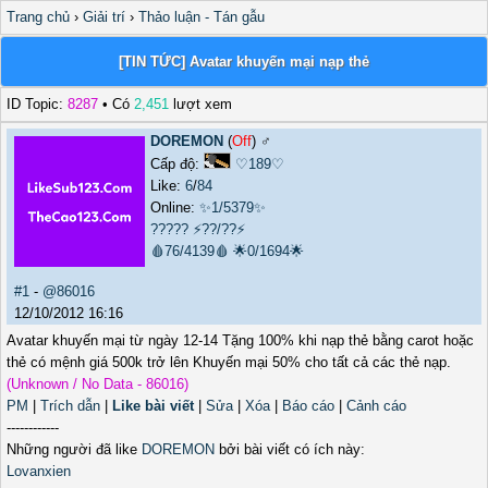
Trang chủ
›
Giải trí
›
Thảo luận - Tán gẫu
[TIN TỨC] Avatar khuyến mại nạp thẻ
ID Topic:
8287
• Có
2,451
lượt xem
DOREMON
(
Off
) ♂️
Cấp độ:
♡189♡
Like:
6
/
84
Online:
✨1/5379✨
?????
⚡??/??⚡
🩸76/4139🩸
🌟0/1694🌟
#1
-
@86016
12/10/2012 16:16
Avatar khuyến mại từ ngày 12-14 Tặng 100% khi nạp thẻ bằng carot hoặc
thẻ có mệnh giá 500k trở lên Khuyến mại 50% cho tất cả các thẻ nạp.
(Unknown / No Data - 86016)
PM
|
Trích dẫn
|
Like bài viết
|
Sửa
|
Xóa
|
Báo cáo
|
Cảnh cáo
------------
Những người đã like
DOREMON
bởi bài viết có ích này:
Lovanxien