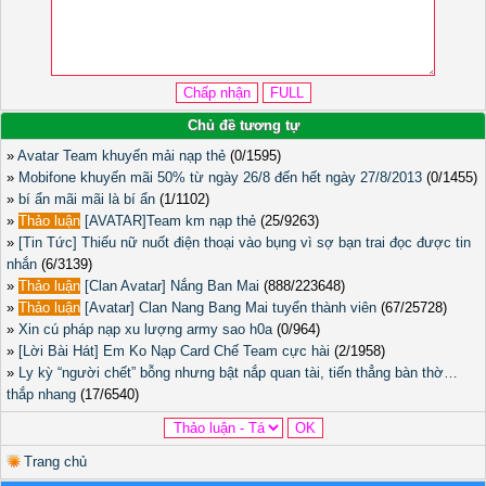
Chủ đề tương tự
»
Avatar Team khuyến mải nạp thẻ
(0/1595)
»
Mobifone khuyến mãi 50% từ ngày 26/8 đến hết ngày 27/8/2013
(0/1455)
»
bí ẩn mãi mãi là bí ẩn
(1/1102)
»
Thảo luận
[AVATAR]Team km nạp thẻ
(25/9263)
»
[Tin Tức] Thiếu nữ nuốt điện thoại vào bụng vì sợ bạn trai đọc được tin
nhắn
(6/3139)
»
Thảo luận
[Clan Avatar] Nắng Ban Mai
(888/223648)
»
Thảo luận
[Avatar] Clan Nang Bang Mai tuyển thành viên
(67/25728)
»
Xin cú pháp nạp xu lượng army sao h0a
(0/964)
»
[Lời Bài Hát] Em Ko Nạp Card Chế Team cực hài
(2/1958)
»
Ly kỳ “người chết” bỗng nhưng bật nắp quan tài, tiến thẳng bàn thờ…
thắp nhang
(17/6540)
Trang chủ