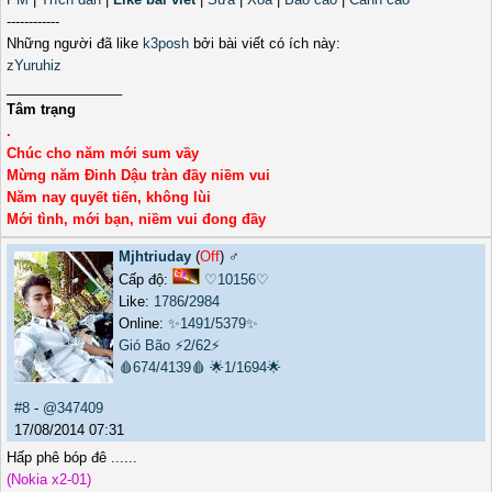
------------
Những người đã like
k3posh
bởi bài viết có ích này:
zYuruhiz
_______________
Tâm trạng
.
Chúc cho năm mới sum vầy
Mừng năm Đinh Dậu tràn đầy niềm vui
Năm nay quyết tiến, không lùi
Mới tình, mới bạn, niềm vui đong đầy
Mjhtriuday
(
Off
) ♂️
Cấp độ:
♡10156♡
Like:
1786
/
2984
Online:
✨1491/5379✨
Gió Bão
⚡2/62⚡
🩸674/4139🩸
🌟1/1694🌟
#8
-
@347409
17/08/2014 07:31
Hấp phê bóp đê ......
(Nokia x2-01)