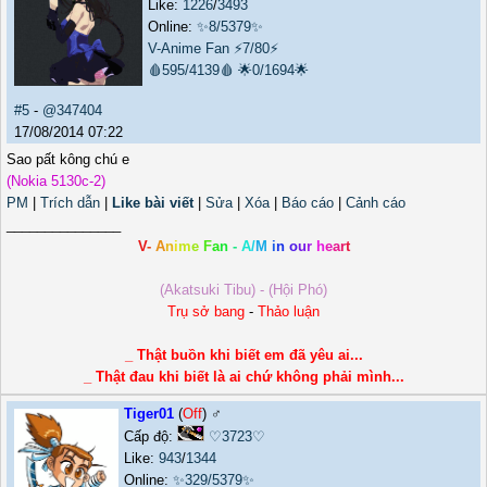
Like:
1226
/
3493
Online:
✨8/5379✨
V-Anime Fan
⚡7/80⚡
🩸595/4139🩸
🌟0/1694🌟
#5
-
@347404
17/08/2014 07:22
Sao pất kông chú e
(Nokia 5130c-2)
PM
|
Trích dẫn
|
Like bài viết
|
Sửa
|
Xóa
|
Báo cáo
|
Cảnh cáo
_______________
V
-
A
n
i
m
e
F
a
n
-
A
/
M
i
n
o
u
r
h
e
a
r
t
(Akatsuki Tibu) - (Hội Phó)
Trụ sở bang
-
Thảo luận
_ Thật buồn khi biết em đã yêu ai...
_ Thật đau khi biết là ai chứ không phải mình...
Tiger01
(
Off
) ♂️
Cấp độ:
♡3723♡
Like:
943
/
1344
Online:
✨329/5379✨