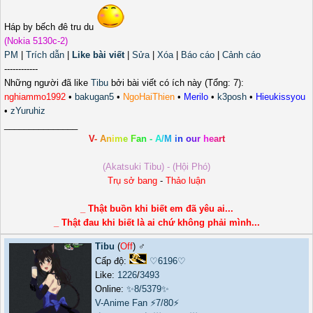
Háp by bếch đê tru du
(Nokia 5130c-2)
PM
|
Trích dẫn
|
Like bài viết
|
Sửa
|
Xóa
|
Báo cáo
|
Cảnh cáo
------------
Những người đã like
Tibu
bởi bài viết có ích này (Tổng: 7):
nghiammo1992
•
bakugan5
•
NgoHaiThien
•
Merilo
•
k3posh
•
Hieukissyou
•
zYuruhiz
_______________
V
-
A
n
i
m
e
F
a
n
-
A
/
M
i
n
o
u
r
h
e
a
r
t
(Akatsuki Tibu) - (Hội Phó)
Trụ sở bang
-
Thảo luận
_ Thật buồn khi biết em đã yêu ai...
_ Thật đau khi biết là ai chứ không phải mình...
Tibu
(
Off
) ♂️
Cấp độ:
♡6196♡
Like:
1226
/
3493
Online:
✨8/5379✨
V-Anime Fan
⚡7/80⚡