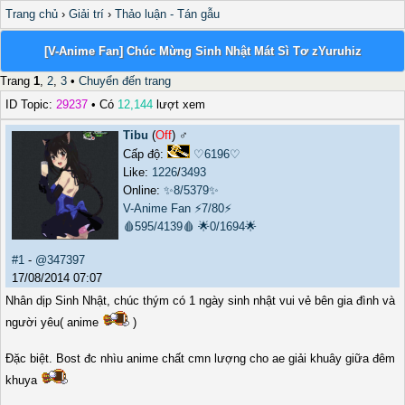
Trang chủ
›
Giải trí
›
Thảo luận - Tán gẫu
[V-Anime Fan] Chúc Mừng Sinh Nhật Mát Sì Tơ zYuruhiz
Trang
1
,
2
,
3
•
Chuyển đến trang
ID Topic:
29237
• Có
12,144
lượt xem
Tibu
(
Off
) ♂️
Cấp độ:
♡6196♡
Like:
1226
/
3493
Online:
✨8/5379✨
V-Anime Fan
⚡7/80⚡
🩸595/4139🩸
🌟0/1694🌟
#1
-
@347397
17/08/2014 07:07
Nhân dịp Sinh Nhật, chúc thým có 1 ngày sinh nhật vui vẻ bên gia đình và
người yêu( anime
)
Đặc biệt. Bost đc nhìu anime chất cmn lượng cho ae giải khuây giữa đêm
khuya