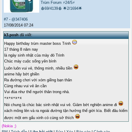
Trùm Forum
⚡24/5⚡
🩸69/4139🩸
🌟2/1694🌟
#7
-
@347406
17/08/2014 07:24
k3.posh
đã viết:
Happy birthday trùm master boss Trinh
17 tháng 8 năm nay
là ngày sinh nhật của mày đó Trinh
Chúc mày cuộc sống yên bình
Luôn luôn vui vẻ, thông minh, nhiều tiền
anime hãy bớt ghiền
Ra đường chơi với xóm giềng bạn thân
Cùng nhau vui vẻ ân cần
Vui đùa như thể người thân trong nhà.
+x+x+x+x
Nói chung là chúc bác sinh nhật vui vẻ. Giảm bớt nghiện anime đi
xách mông lên và ra ngoài đường tận hưởng thế giới kìa. Biết đâu kiếm
được một em gấu xinh có cùng sở thích
(Nokia ;)
PM
|
Trích dẫn
|
Like bài viết
|
Sửa
|
Xóa
|
Báo cáo
|
Cảnh cáo