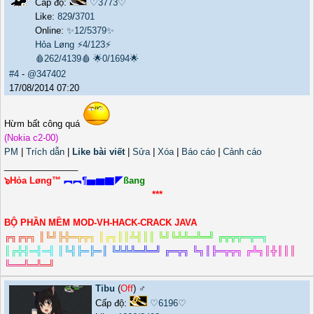
Cấp độ:
♡3773♡
Like:
829
/
3701
Online:
✨12/5379✨
Hỏa Løng
⚡4/123⚡
🩸262/4139🩸
🌟0/1694🌟
#4
-
@347402
17/08/2014 07:20
Hừm bất công quá
(Nokia c2-00)
PM
|
Trích dẫn
|
Like bài viết
|
Sửa
|
Xóa
|
Báo cáo
|
Cảnh cáo
_______________
๖Hỏa Løng™
︻︻¶▅▆▇◤
ßang
***
BỘ PHẦN MỀM MOD-VH-HACK-CRACK JAVA
╔
╗
╔
╦
╗
║
╚
╝
╠
╬
═
╦
╦
╗
║
╔
╗
║
║
╩
╣
║
║
╚
╝
╚
╩
╩
═
╩
═
╝
╔
╦
╦
╦
═
╦
═
╗
║
╔
╬
╣
═
╣
═
╣
║
╚
╣
╠
═
╠
═
║
╚
╩
╩
╩
═
╩
═
╝
╔
═
╦
╗
╚
╗
║
╠
═
╦
╦
╗
╔
╩
╗
║
╬
║
║
║
╚
═
═
╩
═
╩
═
╝
Tibu
(
Off
) ♂️
Cấp độ:
♡6196♡