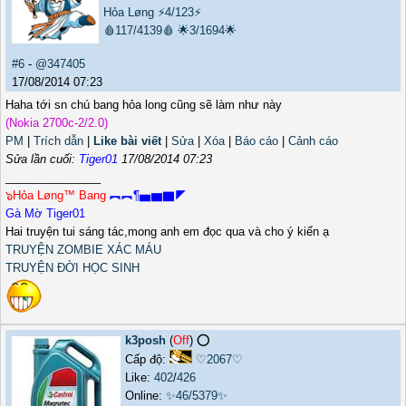
Hỏa Løng
⚡4/123⚡
🩸117/4139🩸
🌟3/1694🌟
#6
-
@347405
17/08/2014 07:23
Haha tới sn chú bang hỏa long cũng sẽ làm như này
(Nokia 2700c-2/2.0)
PM
|
Trích dẫn
|
Like bài viết
|
Sửa
|
Xóa
|
Báo cáo
|
Cảnh cáo
Sửa lần cuối:
Tiger01
17/08/2014 07:23
_______________
๖Hỏa Løng™ Bang
︻︻¶▅▆▇◤
Gà Mờ Tiger01
Hai truyện tui sáng tác,mong anh em đọc qua và cho ý kiến ạ
TRUYỆN ZOMBIE XÁC MÁU
TRUYỆN ĐỜI HỌC SINH
k3posh
(
Off
) ⭕️
Cấp độ:
♡2067♡
Like:
402
/
426
Online:
✨46/5379✨