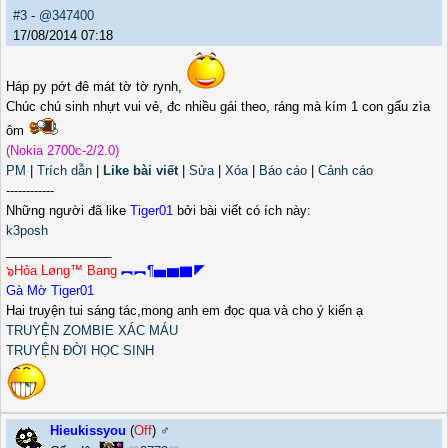
#3
-
@347400
17/08/2014 07:18
Háp py pớt đê mát tờ tờ rynh,
Chúc chú sinh nhựt vui vẻ, đc nhiều gái theo, ráng mà kím 1 con gấu zìa
ôm
(Nokia 2700c-2/2.0)
PM
|
Trích dẫn
|
Like bài viết
|
Sửa
|
Xóa
|
Báo cáo
|
Cảnh cáo
------------
Những người đã like
Tiger01
bởi bài viết có ích này:
k3posh
_______________
๖Hỏa Løng™ Bang
︻︻¶▅▆▇◤
Gà Mờ Tiger01
Hai truyện tui sáng tác,mong anh em đọc qua và cho ý kiến ạ
TRUYỆN ZOMBIE XÁC MÁU
TRUYỆN ĐỜI HỌC SINH
Hieukissyou
(
Off
) ♂️