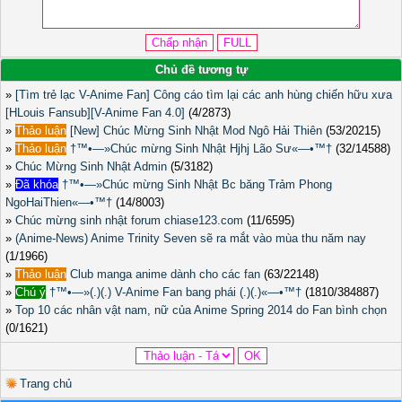
Chủ đề tương tự
»
[Tìm trẻ lạc V-Anime Fan] Công cáo tìm lại các anh hùng chiến hữu xưa
[HLouis Fansub][V-Anime Fan 4.0]
(4/2873)
»
Thảo luận
[New] Chúc Mừng Sinh Nhật Mod Ngô Hải Thiên
(53/20215)
»
Thảo luận
†™•—»Chúc mừng Sinh Nhật Hjhj Lão Sư«—•™†
(32/14588)
»
Chúc Mừng Sinh Nhật Admin
(5/3182)
»
Đã khóa
†™•—»Chúc mừng Sinh Nhật Bc băng Trảm Phong
NgoHaiThien«—•™†
(14/8003)
»
Chúc mừng sinh nhật forum chiase123.com
(11/6595)
»
(Anime-News) Anime Trinity Seven sẽ ra mắt vào mùa thu năm nay
(1/1966)
»
Thảo luận
Club manga anime dành cho các fan
(63/22148)
»
Chú ý
†™•—»(.)(.) V-Anime Fan bang phái (.)(.)«—•™†
(1810/384887)
»
Top 10 các nhân vật nam, nữ của Anime Spring 2014 do Fan bình chọn
(0/1621)
Trang chủ