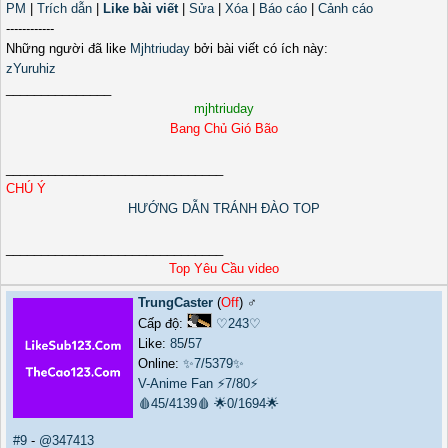
PM
|
Trích dẫn
|
Like bài viết
|
Sửa
|
Xóa
|
Báo cáo
|
Cảnh cáo
------------
Những người đã like
Mjhtriuday
bởi bài viết có ích này:
zYuruhiz
_______________
mjhtriuday
Bang Chủ Gió Bão
_______________________________
CHÚ Ý
HƯỚNG DẪN TRÁNH ĐÀO TOP
_______________________________
Top Yêu Cầu video
TrungCaster
(
Off
) ♂️
Cấp độ:
♡243♡
Like:
85
/
57
Online:
✨7/5379✨
V-Anime Fan
⚡7/80⚡
🩸45/4139🩸
🌟0/1694🌟
#9
-
@347413