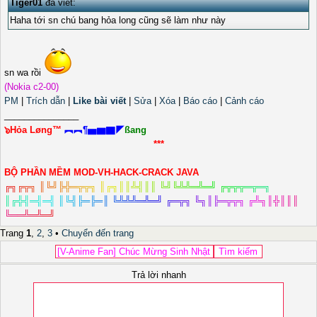
Tiger01
đã viết:
Haha tới sn chú bang hỏa long cũng sẽ làm như này
sn wa rồi
(Nokia c2-00)
PM
|
Trích dẫn
|
Like bài viết
|
Sửa
|
Xóa
|
Báo cáo
|
Cảnh cáo
_______________
๖Hỏa Løng™
︻︻¶▅▆▇◤
ßang
***
BỘ PHẦN MỀM MOD-VH-HACK-CRACK JAVA
╔
╗
╔
╦
╗
║
╚
╝
╠
╬
═
╦
╦
╗
║
╔
╗
║
║
╩
╣
║
║
╚
╝
╚
╩
╩
═
╩
═
╝
╔
╦
╦
╦
═
╦
═
╗
║
╔
╬
╣
═
╣
═
╣
║
╚
╣
╠
═
╠
═
║
╚
╩
╩
╩
═
╩
═
╝
╔
═
╦
╗
╚
╗
║
╠
═
╦
╦
╗
╔
╩
╗
║
╬
║
║
║
╚
═
═
╩
═
╩
═
╝
Trang
1
,
2
,
3
•
Chuyển đến trang
Trả lời nhanh