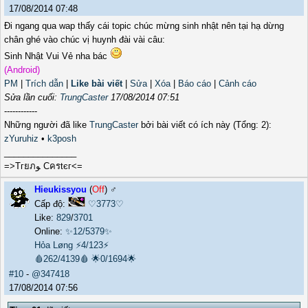
17/08/2014 07:48
Đi ngang qua wap thấy cái topic chúc mừng sinh nhật nên tại hạ dừng
chân ghé vào chúc vị huynh đài vài câu:
Sinh Nhật Vui Vẻ nha bác
(Android)
PM
|
Trích dẫn
|
Like bài viết
|
Sửa
|
Xóa
|
Báo cáo
|
Cảnh cáo
Sửa lần cuối:
TrungCaster
17/08/2014 07:51
------------
Những người đã like
TrungCaster
bởi bài viết có ích này (Tổng: 2):
zYuruhiz
•
k3posh
_______________
=>Tгยภﻮ Cครtєг<=
Hieukissyou
(
Off
) ♂️
Cấp độ:
♡3773♡
Like:
829
/
3701
Online:
✨12/5379✨
Hỏa Løng
⚡4/123⚡
🩸262/4139🩸
🌟0/1694🌟
#10
-
@347418
17/08/2014 07:56