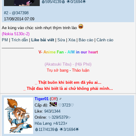
🩸595/4139🩸
🌟0/1694🌟
#2
-
@347398
17/08/2014 07:09
Ae kùng vào chúc sinh nhựt thým trinh lào
(Nokia 5130c-2)
PM
|
Trích dẫn
|
Like bài viết
|
Sửa
|
Xóa
|
Báo cáo
|
Cảnh cáo
_______________
V
-
A
n
i
m
e
F
a
n
-
A
/
M
i
n
o
u
r
h
e
a
r
t
(Akatsuki Tibu) - (Hội Phó)
Trụ sở bang
-
Thảo luận
_ Thật buồn khi biết em đã yêu ai...
_ Thật đau khi biết là ai chứ không phải mình...
Tiger01
(
Off
) ♂️
Cấp độ:
♡3723♡
Like:
943
/
1344
Online:
✨329/5379✨
Hỏa Løng
⚡4/123⚡
🩸117/4139🩸
🌟3/1694🌟