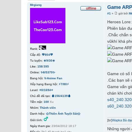
Mrgiang
Game ARPG
#1
»
gửi bởi
M
Heroes Lore:
Phiên bản đượ
.Chắc chắn s
vũkhí khá ph
Rank:
Cấp độ:
💚804💚
Tu luyện:
☀️9/30☀️
Like:
158
/
395
Online:
✨8/5379✨
Game có số l
Bang hội:
V-Anime Fan
.Các bạn sẽ
Xếp hạng Bang hội:
⚡7/80⚡
Game vẩn giữ
Level:
⭐0/1694⭐
chán khi chơi
Chủ đề đã tạo:
🩸156/4139🩸
s40_240.320
Tiền mặt:
100
Xu
s60_240.320
Nhóm:
Thành viên
Danh hiệu:
⚝Thiên Ảnh Tuyệt Sát⚝
Giới tính:
[br]
Wapka Bá đạo
Ngày tham gia:
23/04/2012 18:17
Những người 
Đến từ:
Thủ đô thanh hoá city