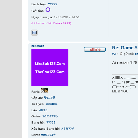
Danh hiệu:
?????
Giới tính:
Ngày tham gia:
19/05/2012 14:51
(Unknown / No Data - 8799)
zzdotazz
Re: Game A
#3
»
gửi bởi
z
Ai resize 12
.•:|||||:•. .:::::::::::.
( ' .__. ' ) (#'.__.'#
("")--< ♥ >--(""")
ME & YOU
Rank:
Cấp độ:
💚403💚
Tu luyện:
☀️8/30☀️
Like:
48
/
10
Online:
✨1/5379✨
Bang hội:
?????
Xếp hạng Bang hội:
⚡??/??⚡
Level:
⭐0/1694⭐