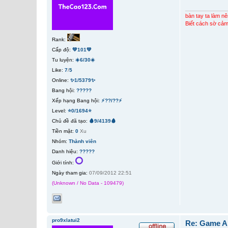
bàn tay ta làm nê
Biết cách sờ cảm
Rank:
Cấp độ:
💚101💚
Tu luyện:
☀️6/30☀️
Like:
7
/
5
Online:
✨1/5379✨
Bang hội:
?????
Xếp hạng Bang hội:
⚡??/??⚡
Level:
⭐0/1694⭐
Chủ đề đã tạo:
🩸9/4139🩸
Tiền mặt:
0
Xu
Nhóm:
Thành viên
Danh hiệu:
?????
Giới tính:
Ngày tham gia:
07/09/2012 22:51
(Unknown / No Data - 109479)
pro9xlatui2
Re: Game A