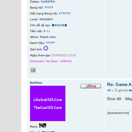
Online:
✨1/5379✨
Bang hội:
?????
Xếp hạng Bang hội:
⚡??/??⚡
Level:
⭐0/1694⭐
Chủ đề đã tạo:
🩸9/4139🩸
Tiền mặt:
0
Xu
Nhóm:
Thành viên
Danh hiệu:
?????
Giới tính:
Ngày tham gia:
07/09/2012 22:51
(Unknown / No Data - 109476)
ErikTran
Re: Game A
#5
»
gửi bởi
E
Đow đê . Wap
[download=red]
Rank: