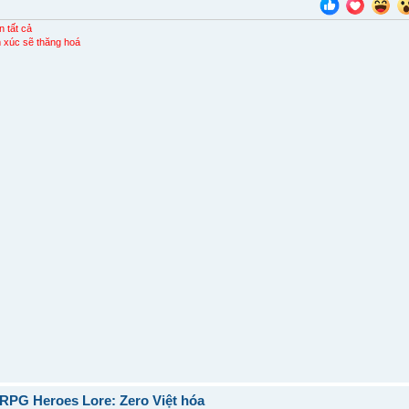
n tất cả
 xúc sẽ thăng hoá
RPG Heroes Lore: Zero Việt hóa