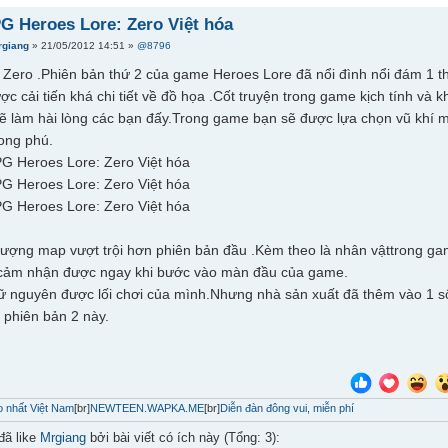
 Heroes Lore: Zero Việt hóa
rgiang
» 21/05/2012 14:51 »
@8796
 Zero .Phiên bản thứ 2 của game Heroes Lore đã nổi đình nổi đám 1 th
c cải tiến khá chi tiết về đồ họa .Cốt truyện trong game kịch tính và 
ẽ làm hài lòng các bạn đấy.Trong game bạn sẽ được lựa chọn vũ khí m
ong phú.
ượng map vượt trội hơn phiên bản đầu .Kèm theo là nhân vậttrong ga
 cảm nhận được ngay khi bước vào màn đầu của game.
 nguyên được lối chơi của mình.Nhưng nhà sản xuất đã thêm vào 1 s
 phiên bản 2 này.
 nhất Việt Nam
[br]
NEWTEEN.WAPKA.ME
[br]
Diễn đàn đông vui, miễn phí
đã like
Mrgiang
bởi bài viết có ích này (Tổng: 3):