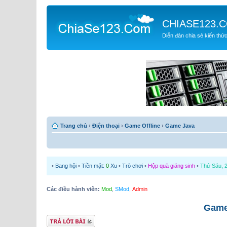
CHIASE123.
Diễn đàn chia sẻ kiến thứ
Trang chủ
›
Điện thoại
›
Game Offline
›
Game Java
•
Bang hội
•
Tiền mặt:
0
Xu
•
Trò chơi
•
Hộp quà giáng sinh
•
Thứ Sáu, 2
Các điều hành viên:
Mod
,
SMod
,
Admin
Game
Gửi bài trả lời