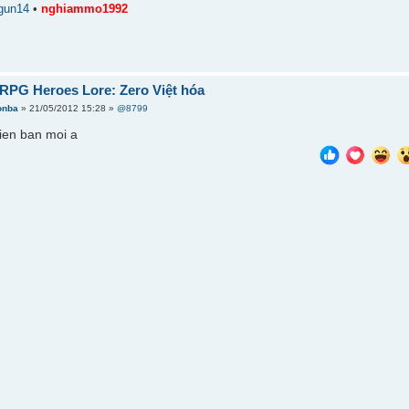
gun14
•
nghiammo1992
RPG Heroes Lore: Zero Việt hóa
onba
» 21/05/2012 15:28 »
@8799
hien ban moi a