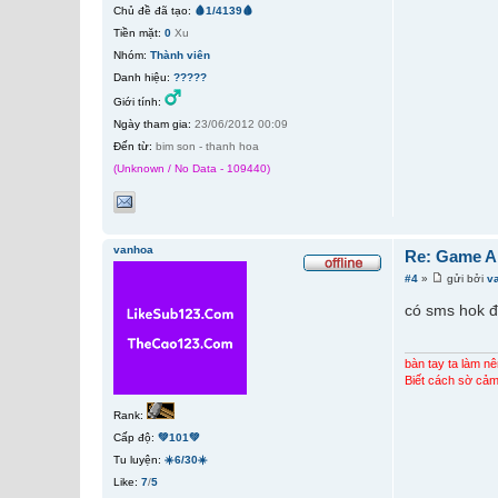
Chủ đề đã tạo:
🩸1/4139🩸
Tiền mặt:
0
Xu
Nhóm:
Thành viên
Danh hiệu:
?????
Giới tính:
Ngày tham gia:
23/06/2012 00:09
Đến từ:
bim son - thanh hoa
(Unknown / No Data - 109440)
vanhoa
Re: Game A
#4
»
gửi bởi
v
có sms hok đó
bàn tay ta làm nê
Biết cách sờ cảm
Rank:
Cấp độ:
💚101💚
Tu luyện:
☀️6/30☀️
Like:
7
/
5