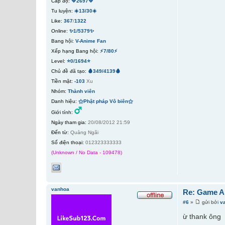
Cấp độ:
💚2697💚
Tu luyện:
☀️13/30☀️
Like:
367
/
1322
Online:
✨1/5379✨
Bang hội:
V-Anime Fan
Xếp hạng Bang hội:
⚡7/80⚡
Level:
⭐0/1694⭐
Chủ đề đã tạo:
🩸349/4139🩸
Tiền mặt:
-103
Xu
Nhóm:
Thành viên
Danh hiệu:
⚝Phật pháp Vô biên⚝
Giới tính:
Ngày tham gia:
20/08/2012 21:59
Đến từ:
Quảng Ngãi
Số điện thoại:
012323333333
(Unknown / No Data - 109478)
vanhoa
Re: Game A
#6
»
gửi bởi
v
ừ thank ông