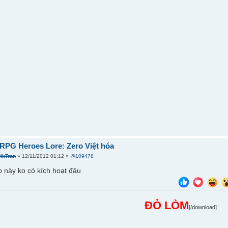
RPG Heroes Lore: Zero Việt hóa
rikTran
» 12/11/2012 01:12 »
@109478
 này ko có kích hoạt đâu
ĐỎ LÒM
[/download]