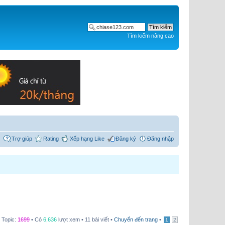
Tìm kiếm nâng cao
Trợ giúp
Rating
Xếp hạng Like
Đăng ký
Đăng nhập
 Topic:
1699
• Có
6,636
lượt xem • 11 bài viết •
Chuyển đến trang
•
1
2