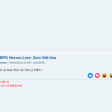
RPG Heroes Lore: Zero Việt hóa
anhoa
» 12/11/2012 01:09 »
@109476
 ai test thử và cho ý kiến i
n tất cả
 xúc sẽ thăng hoá