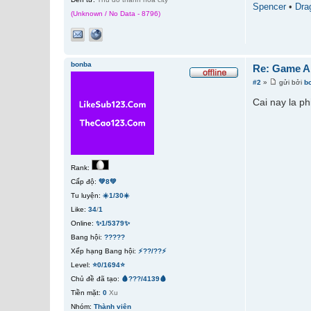
Spencer
•
Dra
(Unknown / No Data - 8796)
bonba
Re: Game A
#2
»
gửi bởi
b
Cai nay la p
Rank:
Cấp độ:
💚8💚
Tu luyện:
☀️1/30☀️
Like:
34
/
1
Online:
✨1/5379✨
Bang hội:
?????
Xếp hạng Bang hội:
⚡??/??⚡
Level:
⭐0/1694⭐
Chủ đề đã tạo:
🩸???/4139🩸
Tiền mặt:
0
Xu
Nhóm:
Thành viên