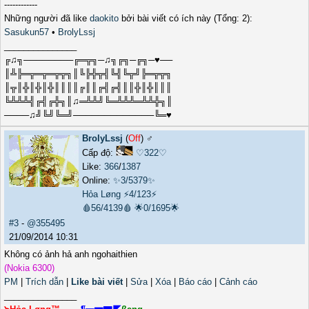
------------
Những người đã like
daokito
bởi bài viết có ích này (Tổng: 2):
Sasukun57
•
BrolyLssj
_______________
╔♫╗────────╔═╦╗─♫╗╔╗─╔╗─♥──
║╩╠═╦═╦═╦╦╗║╚╠╬╦╣╚╣╚╦╝╠═╦╦╗
║╦║╬║╬║╬║║║║╔║║╔╣╔╣║║╬║╬║║║
╚╩╩╩╣╔╣╔╬╗║♫═╩╩╝╚═╩╩╩═╩╩╬╗║
────♫╝╚╝╚═╝─────────────╚═♥
BrolyLssj
(
Off
) ♂️
Cấp độ:
♡322♡
Like:
366
/
1387
Online:
✨3/5379✨
Hỏa Løng
⚡4/123⚡
🩸56/4139🩸
🌟0/1695🌟
#3
-
@355495
21/09/2014 10:31
Không có ảnh hả anh ngohaithien
(Nokia 6300)
PM
|
Trích dẫn
|
Like bài viết
|
Sửa
|
Xóa
|
Báo cáo
|
Cảnh cáo
_______________