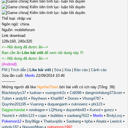
Thể loại: nhập vai
Ngôn ngữ: china
Nguồn: mobileforum
Link download:
128x160, 240x320
<---Nội dung đã được ẩn--->
Bạn cần ấn
Like bài viết
để xem nội dung này !!!
<---Nội dung đã được ẩn--->
(Android)
PM
|
Trích dẫn
|
Like bài viết
|
Sửa
|
Xóa
|
Báo cáo
|
Cảnh cáo
Sửa lần cuối:
Merilo
21/09/2014 10:46
------------
Những người đã like
NgoHaiThien
bởi bài viết có ích này (Tổng: 39):
Blackboylys37
•
luukian
•
vuongvinh2x
•
Cdt098
•
dangminhdung373com
•
Tulien
•
andy91
•
Reytheon
•
Khai997
•
Dororo
•
Vhung4787
•
Quynho201195
•
Vuarong
•
duquanganh
•
zuknownz
•
phi123
•
Dajgiachandat
•
rondragon
•
LQHung
•
duyanhbn93
•
Kunxd
•
gunzz
•
Yeunick
•
vklklv123
•
cojac
•
bubbles
•
saobang7622
•
Merilo
•
BrolyLssj
•
Pokemon12
•
Boy96gp
•
Thaituvip9x
•
Saobang
•
tipha
•
Alaala
•
Leerick
•
unholy182
•
NguyenNhan
•
nghiammo1992