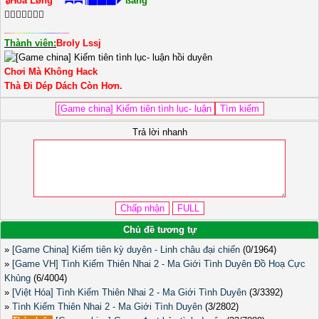
๖Hỏa Løng™
︻︻¶▅▆▇◤
ßang

_
_
_
_
_
_
_
_
_
_
_
_
_
Thành viên:
Broly Lssj
Chơi Mà Không Hack
Thà Đi Dép Dách Còn Hơn.
Trả lời nhanh
Chủ đề tương tự
»
[Game China] Kiếm tiên kỳ duyên - Linh châu đại chiến
(0/1964)
»
[Game VH] Tình Kiếm Thiên Nhai 2 - Ma Giới Tình Duyên Đồ Hoạ Cực
Khủng
(6/4004)
»
[Việt Hóa] Tình Kiếm Thiên Nhai 2 - Ma Giới Tình Duyên
(3/3392)
»
Tình Kiếm Thiên Nhai 2 - Ma Giới Tình Duyên
(3/2802)