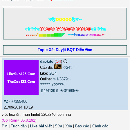
_______________
༄༂
✪✪✪✪✪
༂࿐
ஜ۩۞۩ஜ
Ⓣⓡⓐⓜ Ⓟⓗⓞⓝⓖ Ⓑⓐⓝⓖ
ஜ۩۞۩ஜ
︻
︻
︻
¶
▅
▅
▆
▆
▇
▇
◤
✑
✑
☬
₪
₪
₪
₪
₪
₪
₪
₪
➣
Topic Xét Duyệt BQT Diễn Đàn
daokito
(
Off
) ⭕️
Cấp độ:
♡24♡
Like:
20
/
4
Online:
✨1/5379✨
?????
⚡??/??⚡
🩸1/4139🩸
🌟0/1695🌟
#2
-
@355486
21/09/2014 10:19
việt hoá đi , màn hinhd 320x240 luôn nha
(Cờ Rôm+ 35.0.191)
PM
|
Trích dẫn
|
Like bài viết
|
Sửa
|
Xóa
|
Báo cáo
|
Cảnh cáo