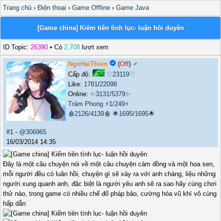
Trang chủ
›
Điện thoại
›
Game Offline
›
Game Java
[Game china] Kiếm tiên tình lục- luận hồi duyên
ID Topic:
26390
• Có
2,708
lượt xem
NgoHaiThien
(
Off
) ♂️
Cấp độ:
♡23119♡
Like:
1781
/
22098
Online:
✨3131/5379✨
Trảm Phong
⚡1/249⚡
🩸2126/4139🩸
🌟1695/1695🌟
#1
-
@306965
16/03/2014 14:35
Đây là một câu chuyện nói về một câu chuyện cảm đồng và một hoa sen,
mỗi người đều có luân hồi, chuyện gì sẽ xảy ra với anh chàng, liệu những
người xung quanh anh, đặc biệt là người yêu anh sẽ ra sao hãy cùng chơi
thử nào, trong game có nhiều chế đố pháp bảo, cường hóa vũ khí vô cùng
hấp dẫn