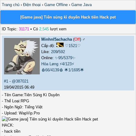
Trang chủ
›
Điện thoại
›
Game Offline
›
Game Java
[Game java] Tiên sủng kì duyên Hack tiền Hack pet
ID Topic:
31171
• Có
2,545
lượt xem
Minhnl5achacha
(
Off
) ♂️
Cấp độ:
♡1521♡
Like:
209
/
592
Online:
✨95/5379✨
Hỏa Løng
⚡4/123⚡
🩸66/4139🩸
🌟1/1695🌟
#1
-
@387021
19/04/2015 06:49
- Tên Game:Tiên Sủng Kì Duyên
- Thể Loại:RPG
- Ngôn Ngữ: Tiếng Việt
- Upload: WapVip.Pro
HACK:
- hack tiền