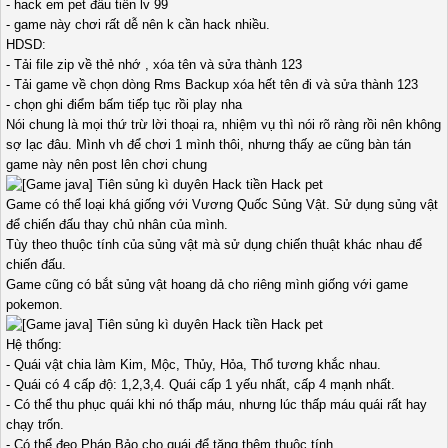
- hack em pet đầu tiên lv 99
- game này chơi rất dễ nên k cần hack nhiều.
HDSD:
- Tải file zip về thẻ nhớ , xóa tên và sửa thành 123
- Tải game về chọn dòng Rms Backup xóa hết tên đi và sửa thành 123
- chọn ghi điểm bấm tiếp tục rồi play nha
Nói chung là mọi thứ trừ lời thoại ra, nhiệm vụ thì nói rõ ràng rồi nên không
sợ lạc đâu. Mình vh để chơi 1 mình thôi, nhưng thấy ae cũng bàn tán
game này nên post lên chơi chung
Game có thể loại khá giống với Vương Quốc Sủng Vật. Sử dụng sủng vật
để chiến đấu thay chủ nhân của mình.
Tùy theo thuộc tính của sủng vật mà sử dụng chiến thuật khác nhau để
chiến đấu.
Game cũng có bắt sủng vật hoang dả cho riêng mình giống với game
pokemon.
Hệ thống:
- Quái vật chia làm Kim, Mộc, Thủy, Hỏa, Thổ tương khắc nhau.
- Quái có 4 cấp độ: 1,2,3,4. Quái cấp 1 yếu nhất, cấp 4 mạnh nhất.
- Có thể thu phục quái khi nó thấp máu, nhưng lúc thấp máu quái rất hay
chạy trốn.
- Có thể đeo Pháp Bảo cho quái để tăng thêm thuộc tính.