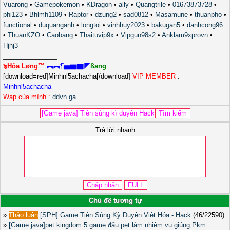
Vuarong
•
Gamepokemon
•
KDragon
•
ally
•
Quangtrile
•
01673873728
•
phi123
•
Bhlmh1109
•
Raptor
•
dzung2
•
sad0812
•
Masamune
•
thuanpho
•
functional
•
duquanganh
•
longtoi
•
vinhhuy2023
•
bakugan5
•
danhcong96
•
ThuanKZO
•
Caobang
•
Thaituvip9x
•
Vipgun98s2
•
Anklam9xprovn
•
Hjhj3
_______________
๖Hỏa Løng™
︻︻¶▅▆▇◤
ßang
[download=red]Minhnl5achacha[/download]
VIP MEMBER
:
Minhnl5achacha
Wap của mình :
ddvn.ga
Trả lời nhanh
Chủ đề tương tự
»
Thảo luận
[SPH] Game Tiên Sủng Kỳ Duyên Việt Hóa - Hack
(46/22590)
»
[Game java]pet kingdom 5 game đấu pet làm nhiệm vụ giúng Pkm.