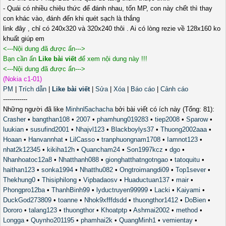
- Quái có nhiều chiêu thức để đánh nhau, tốn MP, con này chết thì thay
con khác vào, đánh đến khi quét sạch là thắng
link đây , chỉ có 240x320 và 320x240 thôi . Ai có lòng rezie về 128x160 ko
khuất giúp em
<---Nội dung đã được ẩn--->
Bạn cần ấn
Like bài viết
để xem nội dung này !!!
<---Nội dung đã được ẩn--->
(Nokia c1-01)
PM
|
Trích dẫn
|
Like bài viết
|
Sửa
|
Xóa
|
Báo cáo
|
Cảnh cáo
------------
Những người đã like
Minhnl5achacha
bởi bài viết có ích này (Tổng: 81):
Crasher
•
bangthan108
•
2007
•
phamhung019283
•
tiep2008
•
Sparow
•
luukian
•
susufind2001
•
Nhajvl123
•
Blackboylys37
•
Thuong2002aaa
•
Hoaan
•
Hanvannhat
•
LilCasso
•
tranphuongnam1708
•
Iamnot123
•
nhat2k12345
•
kikiha12h
•
Quancham24
•
Son1997kcz
•
dgo
•
Nhanhoatoc12a8
•
Nhatthanh088
•
gionghatthatngotngao
•
tatoquitu
•
haithan123
•
sonka1994
•
Nhatthu082
•
Ongtroimangdi09
•
Top1sever
•
Thekhung0
•
Thisiphilong
•
Vipbadaosv
•
Huaductuan137
•
mair
•
Phongpro12ba
•
ThanhBinh99
•
lyductruyen99999
•
Lacki
•
Kaiyami
•
DuckGod273809
•
toanne
•
Nhok9xfffdsdd
•
thuongthor1412
•
DoBien
•
Dororo
•
talang123
•
thuongthor
•
Khoatptp
•
Ashmai2002
•
method
•
Longga
•
Quynho201195
•
phamhai2k
•
QuangMinh1
•
vemientay
•