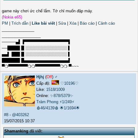
game này chơi ức chế lắm. Tớ chỉ muốn đập máy.
(Nokia e65)
PM
|
Trích dẫn
|
Like bài viết
|
Sửa
|
Xóa
|
Báo cáo
|
Cảnh cáo
_______________
__________________
─────▄▌▐▀▀▀▀▀▀▀▀▀▀▀▀▀▀▀▀▌
──████▌█ ░░░░░░░░░░░░░░░ ▌
▄▄▌▐██▌█ ░░░░░░░░░░░░░░░ ▌
██████▌█▄▄▄▄▄▄▄▄▄▄▄▄▄▄▄▄▌
▀❍▀▀▀▀▀▀▀❍❍▀▀▀▀▀▀▀▀▀❍❍ ▀~~~
Hjhj
(
Off
) ♂️
Cấp độ:
♡10196♡
Like:
1518
/
1009
Online:
✨878/5379✨
Trảm Phong
⚡1/249⚡
🩸46/4139🩸
🌟1/1694🌟
#8
-
@403262
15/07/2015 10:37
Shamanking
đã viết: