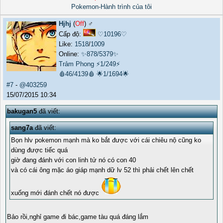
Pokemon-Hành trình của tôi
Hjhj
(
Off
) ♂️
Cấp độ:
♡10196♡
Like:
1518
/
1009
Online:
✨878/5379✨
Trảm Phong
⚡1/249⚡
🩸46/4139🩸
🌟1/1694🌟
#7
-
@403259
15/07/2015 10:34
bakugan5
đã viết:
sang7a
đã viết:
Bọn hlv pokemon mạnh mà ko bắt được với cái chiêu nộ cũng ko
dùng được tiếc quá
giờ đang đánh với con linh tử nó có con 40
và có cái ông mặc áo giáp mạnh dữ lv 52 thì phải chết lên chết
xuống mới đánh chết nó được
Bảo rồi,nghỉ game đi bác,game tàu quá đáng lắm