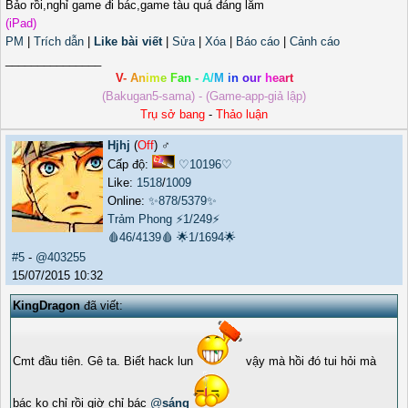
Bảo rồi,nghỉ game đi bác,game tàu quá đáng lắm
(iPad)
PM
|
Trích dẫn
|
Like bài viết
|
Sửa
|
Xóa
|
Báo cáo
|
Cảnh cáo
_______________
V
-
A
n
i
m
e
F
a
n
-
A
/
M
i
n
o
u
r
h
e
a
r
t
(Bakugan5-sama) - (Game-app-giả lập)
Trụ sở bang
-
Thảo luận
Hjhj
(
Off
) ♂️
Cấp độ:
♡10196♡
Like:
1518
/
1009
Online:
✨878/5379✨
Trảm Phong
⚡1/249⚡
🩸46/4139🩸
🌟1/1694🌟
#5
-
@403255
15/07/2015 10:32
KingDragon
đã viết:
Cmt đầu tiên. Gê ta. Biết hack lun
vậy mà hồi đó tui hỏi mà
bác ko chỉ rồi giờ chỉ bác
@
sáng