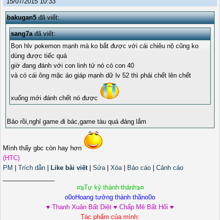
15/07/2015 10:33
bakugan5
đã viết:
sang7a
đã viết:
Bọn hlv pokemon mạnh mà ko bắt được với cái chiêu nộ cũng ko
dùng được tiếc quá
giờ đang đánh với con linh tử nó có con 40
và có cái ông mặc áo giáp mạnh dữ lv 52 thì phải chết lên chết
xuống mới đánh chết nó được
Bảo rồi,nghỉ game đi bác,game tàu quá đáng lắm
Mình thấy gbc còn hay hơn
(HTC)
PM
|
Trích dẫn
|
Like bài viết
|
Sửa
|
Xóa
|
Báo cáo
|
Cảnh cáo
_______________
¤๖Tự kỷ thành thánh๖¤
o0oHoang tưởng thành thầno0o
♥ Thanh Xuân Bất Diệt ♥ Chấp Mê Bất Hối ♥
Tác phẩm của mình: