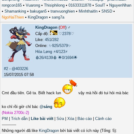
rongcon165
•
Vuarong
•
Thisiphilong
•
01633311878
•
SoulT
•
NguyenNhan
•
Shamanking
•
bakugan5
•
tranvuonghien
•
Minhthaitln
•
SNSD
•
NgoHaiThien
•
KingDragon
•
sang7a
KingDragon
(
Off
) ♂️
Cấp độ:
♡2378♡
Like:
451
/
282
Online:
✨925/5379✨
Hỏa Løng
⚡4/123⚡
🩸26/4139🩸
🌟0/1694🌟
#2
-
@403226
15/07/2015 07:58
Cmt đầu tiên. Gê ta. Biết hack lun
vậy mà hồi đó tui hỏi mà bác
ko chỉ rồi giờ chỉ bác
@
sáng
(Nokia 2700c-2)
PM
|
Trích dẫn
|
Like bài viết
|
Sửa
|
Xóa
|
Báo cáo
|
Cảnh cáo
------------
Những người đã like
KingDragon
bởi bài viết có ích này (Tổng: 5):