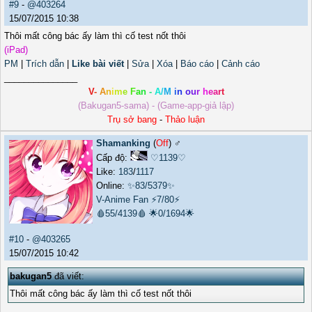
#9
-
@403264
15/07/2015 10:38
Thôi mất công bác ấy làm thì cố test nốt thôi
(iPad)
PM
|
Trích dẫn
|
Like bài viết
|
Sửa
|
Xóa
|
Báo cáo
|
Cảnh cáo
_______________
V
-
A
n
i
m
e
F
a
n
-
A
/
M
i
n
o
u
r
h
e
a
r
t
(Bakugan5-sama) - (Game-app-giả lập)
Trụ sở bang
-
Thảo luận
Shamanking
(
Off
) ♂️
Cấp độ:
♡1139♡
Like:
183
/
1117
Online:
✨83/5379✨
V-Anime Fan
⚡7/80⚡
🩸55/4139🩸
🌟0/1694🌟
#10
-
@403265
15/07/2015 10:42
bakugan5
đã viết:
Thôi mất công bác ấy làm thì cố test nốt thôi