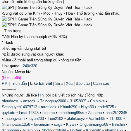
chơi rồi, nên không cần hướng dẫn.)
-Sủng vật có 5 hệ Kim - Mộc - Thủy - Hỏa - Thổ tương khắc lẫn nhau.
- Tình trạng :
*Việt Hóa by thanhchuotpb (60%-70%)
* Hack :
¤Hết mp vẫn dùng skill tốt
¤Bắt được sủng vật của người khác
¤Mua đồ thoải mái trong shop dù không có tiền.
Link game :
240x320
Nguồn: Mwap.biz
(Nokia e65)
PM
|
Trích dẫn
|
Like bài viết
|
Sửa
|
Xóa
|
Báo cáo
|
Cảnh cáo
------------
Những người đã like
Hjhj
bởi bài viết có ích này (Tổng: 48):
trieudaoxu
•
ansociu
•
Truonghuy2000
•
31052005
•
Chiplove
•
Sonnguyen14079712
•
mrotilack
•
Khanh290
•
Huys30
•
code8725
•
quykoto
•
Lmao12345
•
hieptop
•
minhthang99ss
•
Zatatino
•
nhat2k12345
•
thuongviolin
•
tuyen203
•
Tien2102
•
akihikoxyz
•
Vanlinh95
•
TTT000
•
Nhanhoatoc12a8
•
levannam
•
saga
•
Kiyan
•
Ongtroimangdi09
•
linhshin
•
dichphong
•
Ruaminh
•
Nhok9xfffdsdd
•
DoBien
•
Khoatptp
•
phamhai2k
•