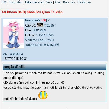
PM
|
Trích dẫn
|
Like bài viết
|
Sửa
|
Xóa
|
Báo cáo
|
Cảnh cáo
_______________
Tài Khoản Đã Bị Khóa Bởi Quản Trị Viên
bakugan5
(
Off
) ♂️
Cấp độ:
♡2595♡
Like:
388
/
3409
Online:
✨191/5379✨
V-Anime Fan
⚡7/80⚡
🩸82/4139🩸
🌟1/1694🌟
#4
-
@403254
15/07/2015 10:31
sang7a
đã viết:
Bọn hlv pokemon mạnh mà ko bắt được với cái chiêu nộ cũng ko dùng
được tiếc quá
giờ đang đánh với con linh tử nó có con 40
và có cái ông mặc áo giáp mạnh dữ lv 52 thì phải chết lên chết xuống
mới đánh chết nó được