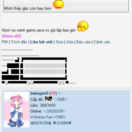
Mình thấy gbc còn hay hơn
thým so sánh game java vs giả lập bao giờ
(Nokia e65)
PM
|
Trích dẫn
|
Like bài viết
|
Sửa
|
Xóa
|
Báo cáo
|
Cảnh cáo
_______________
__________________
─────▄▌▐▀▀▀▀▀▀▀▀▀▀▀▀▀▀▀▀▌
──████▌█ ░░░░░░░░░░░░░░░ ▌
▄▄▌▐██▌█ ░░░░░░░░░░░░░░░ ▌
██████▌█▄▄▄▄▄▄▄▄▄▄▄▄▄▄▄▄▌
▀❍▀▀▀▀▀▀▀❍❍▀▀▀▀▀▀▀▀▀❍❍ ▀~~~
bakugan5
(
Off
) ♂️
Cấp độ:
♡2595♡
Like:
388
/
3409
Online:
✨191/5379✨
V-Anime Fan
⚡7/80⚡
🩸82/4139🩸
🌟1/1694🌟