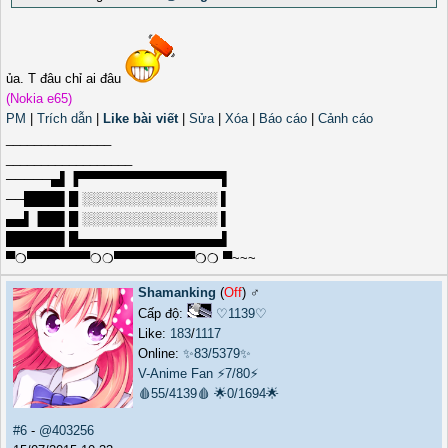
ủa. T đâu chỉ ai đâu
(Nokia e65)
PM
|
Trích dẫn
|
Like bài viết
|
Sửa
|
Xóa
|
Báo cáo
|
Cảnh cáo
_______________
__________________
─────▄▌▐▀▀▀▀▀▀▀▀▀▀▀▀▀▀▀▀▌
──████▌█ ░░░░░░░░░░░░░░░ ▌
▄▄▌▐██▌█ ░░░░░░░░░░░░░░░ ▌
██████▌█▄▄▄▄▄▄▄▄▄▄▄▄▄▄▄▄▌
▀❍▀▀▀▀▀▀▀❍❍▀▀▀▀▀▀▀▀▀❍❍ ▀~~~
Shamanking
(
Off
) ♂️
Cấp độ:
♡1139♡
Like:
183
/
1117
Online:
✨83/5379✨
V-Anime Fan
⚡7/80⚡
🩸55/4139🩸
🌟0/1694🌟
#6
-
@403256