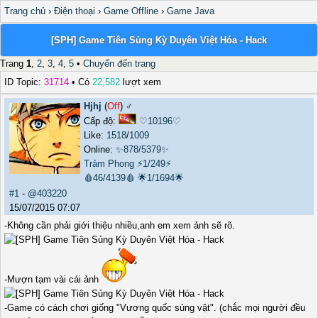
Trang chủ
›
Điện thoại
›
Game Offline
›
Game Java
[SPH] Game Tiên Sủng Kỳ Duyên Việt Hóa - Hack
Trang
1
,
2
,
3
,
4
,
5
•
Chuyển đến trang
ID Topic:
31714
• Có
22,582
lượt xem
Hjhj
(
Off
) ♂️
Cấp độ:
♡10196♡
Like:
1518
/
1009
Online:
✨878/5379✨
Trảm Phong
⚡1/249⚡
🩸46/4139🩸
🌟1/1694🌟
#1
-
@403220
15/07/2015 07:07
-Không cần phải giới thiệu nhiều,anh em xem ảnh sẽ rõ.
-Mượn tạm vài cái ảnh
-Game có cách chơi giống "Vương quốc sủng vật". (chắc mọi người đều