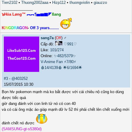
Tien2102
•
Thuong2002aaa
•
Hizp112
•
thuongviolin
•
giauzzo
_______________
๖Hỏa Løng™
︻︻¶▅▆▇◤
ßang
K
I
N
G
D
R
A
G
O
N
-
Off 3 years........
sang7a
(
Off
) ♂️
Cấp độ:
♡991♡
Like:
101
/
274
Online:
✨482/5379✨
V-Anime Fan
⚡7/80⚡
🩸14/4139🩸
🌟6/1694🌟
#3
-
@403252
15/07/2015 10:30
Bọn hlv pokemon mạnh mà ko bắt được với cái chiêu nộ cũng ko dùng
được tiếc quá
giờ đang đánh với con linh tử nó có con 40
và có cái ông mặc áo giáp mạnh dữ lv 52 thì phải chết lên chết xuống mới
đánh chết nó được
(SAMSUNG-gt-s5380d)