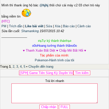
Mình thì thank ủng hộ bác
@
hjhj
thôi chứ cái máy c2 03 chơi trò này
bằng niềm tin
(HTC)
PM
|
Trích dẫn
|
Like bài viết
|
Sửa
|
Xóa
|
Báo cáo
|
Cảnh cáo
Sửa lần cuối:
Shamanking
15/07/2015 10:42
_______________
¤๖Tự kỷ thành thánh๖¤
o0oHoang tưởng thành thầno0o
♥ Thanh Xuân Bất Diệt ♥ Chấp Mê Bất Hối ♥
Tác phẩm của mình:
Pokemon-Hành trình của tôi
Trang
1
,
2
,
3
,
4
,
5
•
Chuyển đến trang
Trả lời nhanh