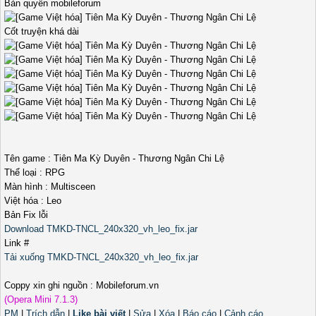
Bản quyền mobileforum
Cốt truyện khá dài
Tên game : Tiên Ma Kỳ Duyên - Thương Ngân Chi Lệ
Thể loại : RPG
Màn hình : Multisceen
Việt hóa : Leo
Bản Fix lỗi
Download TMKD-TNCL_240x320_vh_leo_fix.jar
Link #
Tải xuống TMKD-TNCL_240x320_vh_leo_fix.jar
Coppy xin ghi nguồn : Mobileforum.vn
(Opera Mini 7.1.3)
PM
|
Trích dẫn
|
Like bài viết
|
Sửa
|
Xóa
|
Báo cáo
|
Cảnh cáo