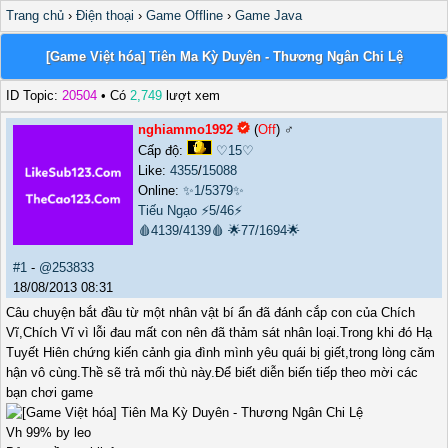
Trang chủ
›
Điện thoại
›
Game Offline
›
Game Java
[Game Việt hóa] Tiên Ma Kỳ Duyên - Thương Ngân Chi Lệ
ID Topic:
20504
• Có
2,749
lượt xem
nghiammo1992
(
Off
) ♂️
Cấp độ:
♡15♡
Like:
4355
/
15088
Online:
✨1/5379✨
Tiếu Ngạo
⚡5/46⚡
🩸4139/4139🩸
🌟77/1694🌟
#1
-
@253833
18/08/2013 08:31
Câu chuyện bắt đầu từ một nhân vật bí ẩn đã đánh cắp con của Chích
Vĩ,Chích Vĩ vì lỗi đau mất con nên đã thảm sát nhân loại.Trong khi đó Hạ
Tuyết Hiên chứng kiến cảnh gia đình mình yêu quái bị giết,trong lòng căm
hận vô cùng.Thề sẽ trả mối thù này.Để biết diễn biến tiếp theo mời các
bạn chơi game
Vh 99% by leo