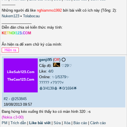
------------
Những người đã like
nghiammo1992
bởi bài viết có ích này (Tổng: 2):
Nukem123
•
Tolabocau
_______________
Diễn đàn chia sẻ kiến thức máy tính:
K
E
T
N
O
I
1
2
3
.
C
O
M
Ấn hiện ra để xem chữ ký của mình:
genji95
(
Off
) ⭕️
Cấp độ:
♡29♡
Like:
4
/
0
Online:
✨1/5379✨
?????
⚡??/??⚡
🩸3/4139🩸
🌟0/1694🌟
#2
-
@253845
18/08/2013 09:57
Đang hứng kéo xuống thì thấy ko có màn hình 320 :-s
(Nokia c3-00)
PM
|
Trích dẫn
|
Like bài viết
|
Sửa
|
Xóa
|
Báo cáo
|
Cảnh cáo