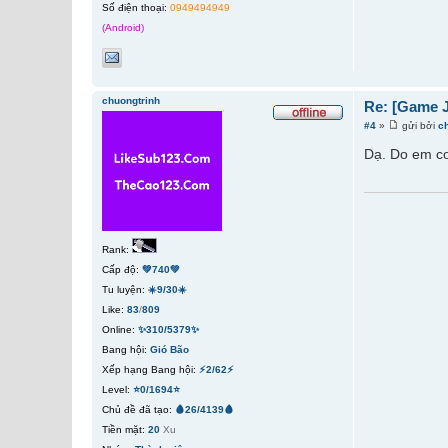
Số điện thoại:
0949494949
(Android)
chuongtrinh
Re: [Game 
#4
»
gửi bởi
c
Dạ. Do em co
Rank:
Cấp độ:
💚740💚
Tu luyện:
☀️9/30☀️
Like:
83
/
809
Online:
✨310/5379✨
Bang hội:
Gió Bão
Xếp hạng Bang hội:
⚡2/62⚡
Level:
⭐0/1694⭐
Chủ đề đã tạo:
🩸26/4139🩸
Tiền mặt:
20
Xu