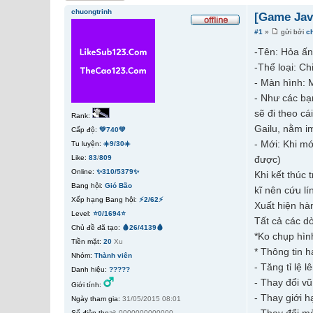
chuongtrinh
[Game Jav
#1
»
gửi bởi
c
-Tên: Hỏa ấn
-Thể loại: Ch
- Màn hình: 
- Như các bạ
sẽ đi theo cá
Rank:
Gailu, nằm i
Cấp độ:
💚740💚
- Mới: Khi mớ
Tu luyện:
☀️9/30☀️
Like:
83
/
809
được)
Online:
✨310/5379✨
Khi kết thúc 
Bang hội:
Gió Bão
kĩ nên cứu lí
Xếp hạng Bang hội:
⚡2/62⚡
Xuất hiện hàn
Level:
⭐0/1694⭐
Tất cả các dò
Chủ đề đã tạo:
🩸26/4139🩸
*Ko chụp hìn
Tiền mặt:
20
Xu
* Thông tin 
Nhóm:
Thành viên
- Tăng tỉ lệ 
Danh hiệu:
?????
- Thay đổi vũ
Giới tính:
- Thay giới h
Ngày tham gia:
31/05/2015 08:01
Số điện thoại:
0000000000000