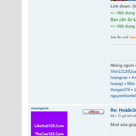
Link down: (
<---Nội dung
Bạn cần ấn
L
<---Nội dung
Sửa lần cuối:
Ngo
Những người 
Shin12120Qu
hoangvan
•
A
hoang1
•
Mito
thorgan376
•
1
nguyenthanhkh
chuongtrinh
Re: Hoảấn3
#2
»
gửi bởi
c
Mod sửa giúp