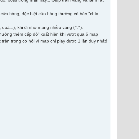
, boss trong màn này... Giúp train vàng và item rất
g cửa hàng, đặc biệt cửa hàng thường có bán "chìa
quả...), khi đi nhớ mang nhiều vàng (^.^):
"thưởng thêm cấp độ" xuất hiện khi vượt qua 6 map
 trân trọng cơ hội vì map chỉ play được 1 lần duy nhất!