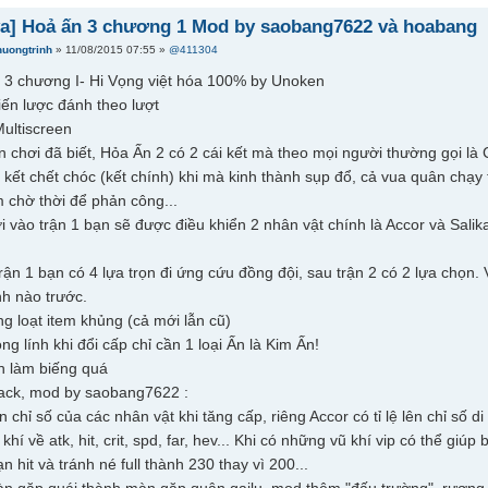
a] Hoả ấn 3 chương 1 Mod by saobang7622 và hoabang
huongtrinh
» 11/08/2015 07:55 »
@411304
 3 chương I- Hi Vọng việt hóa 100% by Unoken
iến lược đánh theo lượt
Multiscreen
n chơi đã biết, Hỏa Ấn 2 có 2 cái kết mà theo mọi người thường gọi l
i kết chết chóc (kết chính) khi mà kinh thành sụp đổ, cả vua quân chạy 
m chờ thời để phản công...
i vào trận 1 bạn sẽ được điều khiển 2 nhân vật chính là Accor và Salika
trận 1 bạn có 4 lựa trọn đi ứng cứu đồng đội, sau trận 2 có 2 lựa chọn.
nh nào trước.
g loạt item khủng (cả mới lẫn cũ)
ng lính khi đổi cấp chỉ cần 1 loại Ấn là Kim Ấn!
h làm biếng quá
hack, mod by saobang7622 :
lên chỉ số của các nhân vật khi tăng cấp, riêng Accor có tỉ lệ lên chỉ số d
 khí về atk, hit, crit, spd, far, hev... Khi có những vũ khí vip có thể giú
ạn hit và tránh né full thành 230 thay vì 200...