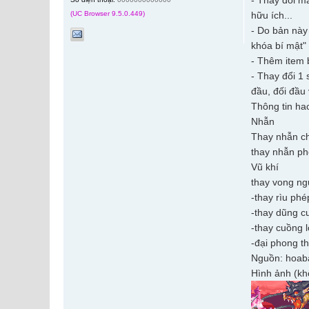
- Thay đổi m
(UC Browser 9.5.0.449)
hữu ích...
- Do bản này
khóa bí mật"
- Thêm item b
- Thay đổi 1
đầu, đối đầu 
Thông tin h
Nhẫn
Thay nhẫn ch
thay nhẫn ph
Vũ khí
thay vong ng
-thay rìu phé
-thay dũng c
-thay cuồng l
-đại phong th
Nguồn: hoab
Hình ảnh (kh