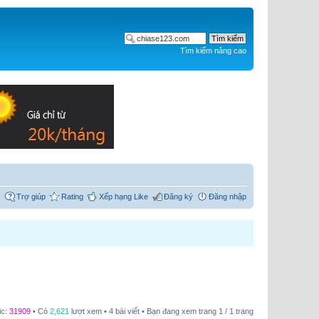
Tìm kiếm nâng cao
Trợ giúp
Rating
Xếp hạng Like
Đăng ký
Đăng nhập
ic:
31909
• Có
2,621
lượt xem • 4 bài viết • Bạn đang xem trang
1
/
1
trang