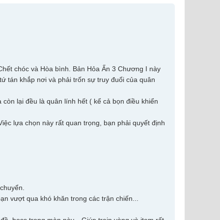
à Chết chóc và Hòa bình. Bản Hỏa Ấn 3 Chương I này
tứ tán khắp nơi và phải trốn sự truy đuổi của quân
 còn lại đều là quân lính hết ( kể cả bọn điều khiển
 Việc lựa chọn này rất quan trọng, bạn phải quyết định
i chuyển.
p bạn vượt qua khó khăn trong các trận chiến...