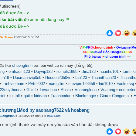
Mutiscreen)
 đã được ẩn--->
ike bài viết
để xem nội dung này !!!
 đã được ẩn--->
HaiThien
11/08/2015 08:24
V
I
P
-
P
R
O
chuongtrinh
-
Ovigame.M
>>
>>
>>
©Gió Bão Bang©
<<
<<
<<
Phó bang:
>
>
chuong trinh
<
<
đã like
chuongtrinh
bởi bài viết có ích này (Tổng: 55):
ang
•
emhaem123
•
Duyvip123
•
liempls1998
•
Bina123
•
huanhd101
•
tamtriki
mm19
•
Ducmanhvip0o0
•
Heocon2050vn
•
tan123
•
Thuanthuan20
•
Thuanth
•
Tinhvietnam
•
Pvtri2002
•
namgttm
•
mevipro123456
•
hie1010
•
Fackerssj
23duythonna
•
Ghklf
•
Levanhop
•
Abala
•
Vuaronglong
•
Vuarong
•
compete
iet
•
install
•
quit
•
kidrvhb
•
Tranhaodan
•
Blackmagic
•
Giau
•
Congamaj
•
H
chương1Mod by saobang7622 và hoabang
huongtrinh
» 11/08/2015 08:01 »
@411305
 em lệnh thank với.máy em yếu.sửa văn bản dài không được.