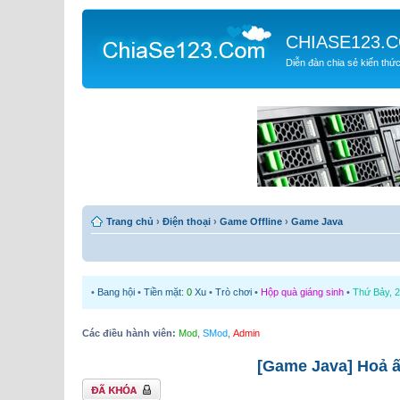
CHIASE123.
Diễn đàn chia sẻ kiến thứ
Trang chủ
›
Điện thoại
›
Game Offline
›
Game Java
•
Bang hội
•
Tiền mặt:
0
Xu
•
Trò chơi
•
Hộp quà giáng sinh
•
Thứ Bảy, 2
Các điều hành viên:
Mod
,
SMod
,
Admin
[Game Java] Hoả 
Chủ đề bị khóa