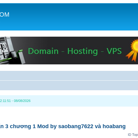
COM
c
2:11:51 - 08/08/2026
ấn 3 chương 1 Mod by saobang7622 và hoabang
ID Top