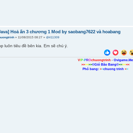
Java] Hoả ấn 3 chương 1 Mod by saobang7622 và hoabang
huongtrinh
» 11/08/2015 08:27 »
@411309
p luôn tiêu đề bên kia. Em sẽ chú ý.
V
I
P
-
P
R
O
chuongtrinh
-
Ovigame.M
>>
>>
>>
©Gió Bão Bang©
<<
<<
<<
Phó bang:
>
>
chuong trinh
<
<