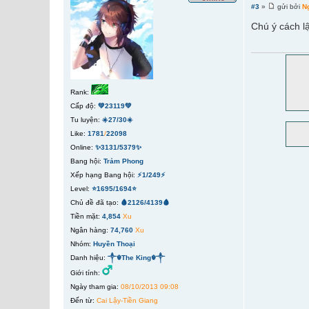
#3
»
gửi bởi
N
Chú ý cách lậ
Rank:
Cấp độ:
💚23119💚
Tu luyện:
☀️27/30☀️
Like:
1781
/
22098
Online:
✨3131/5379✨
Bang hội:
Trảm Phong
Xếp hạng Bang hội:
⚡1/249⚡
Level:
⭐1695/1694⭐
Chủ đề đã tạo:
🩸2126/4139🩸
Tiền mặt:
4,854
Xu
Ngân hàng:
74,760
Xu
Nhóm:
Huyền Thoại
Danh hiệu:
༒☬The King☬༒
Giới tính:
Ngày tham gia:
08/10/2013 09:08
Đến từ:
Cai Lậy-Tiền Giang