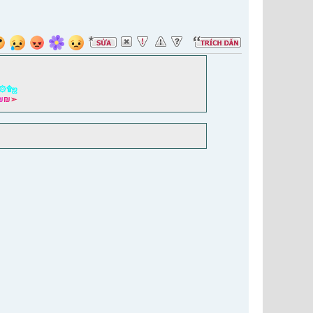
۞۩ஜ
₪
₪
➣