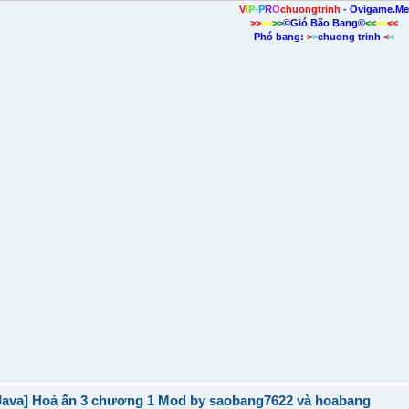
V
I
P
-
P
R
O
chuongtrinh
-
Ovigame.M
>>
>>
>>
©Gió Bão Bang©
<<
<<
<<
Phó bang:
>
>
chuong trinh
<
<
Java] Hoả ấn 3 chương 1 Mod by saobang7622 và hoabang