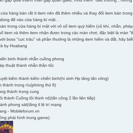
àn gặp quái thành màn gặp quân gailu, mod thêm "đấu trường", rương đồ
 cửa hàng bán rất ít item nên đã thêm nhiều và thay đổi item bán tron
 dùng để vào cửa hàng bí mật...
án trong cửa hàng bí mật với vô số item quý hiếm (vũ khí, nhẫn, phép, 
 số item và thêm item nhận được trong các màn chơi, đặc biệt là màn 
với boss "cực trâu" và phần thưởng là những item hiếm và đắt, hãy biết
ack by Hoabang
iến binh thành nhẫn cuồng phong
ép thuật thành nhẫn thần tốc
uyệt kiếm thành kiếm chiến binh(hi sinh Hp tăng tấn công)
p thành trọng rìu(phòng thủ 8)
ung thành trọng cung
ôi thành Cuồng lôi thịnh nộ(tấn công 2 lần liên tiếp)
ành phong sát(tăng tỉ lệ trí mạng
ang - Mobileforum.vn
ông phải hình trong game):