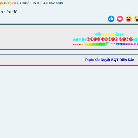
goHaiThien
» 11/08/2015 08:24 »
@411308
p tiêu đề
༄༂
✪✪✪✪✪
༂࿐
ஜ۩۞۩ஜ
Ⓣⓡⓐⓜ Ⓟⓗⓞⓝⓖ Ⓑⓐⓝⓖ
ஜ۩
︻
︻
︻
¶
▅
▅
▆
▆
▇
▇
◤
✑
✑
☬
₪
₪
₪
₪
₪
₪
Topic Xét Duyệt BQT Diễn Đàn