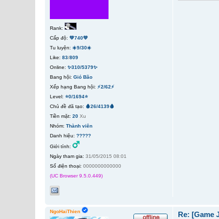
Rank:
Cấp độ:
💚740💚
Tu luyện:
☀️9/30☀️
Like:
83
/
809
Online:
✨310/5379✨
Bang hội:
Gió Bão
Xếp hạng Bang hội:
⚡2/62⚡
Level:
⭐0/1694⭐
Chủ đề đã tạo:
🩸26/4139🩸
Tiền mặt:
20
Xu
Nhóm:
Thành viên
Danh hiệu:
?????
Giới tính:
Ngày tham gia:
31/05/2015 08:01
Số điện thoại:
0000000000000
(UC Browser 9.5.0.449)
NgoHaiThien
Re: [Game 