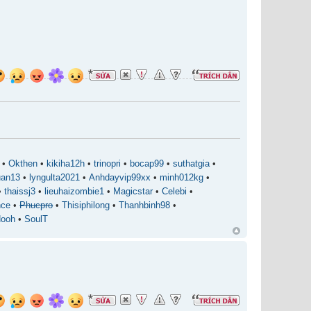
e
•
Okthen
•
kikiha12h
•
trinopri
•
bocap99
•
suthatgia
•
uan13
•
lyngulta2021
•
Anhdayvip99xx
•
minh012kg
•
•
thaissj3
•
lieuhaizombie1
•
Magicstar
•
Celebi
•
nce
•
Phucpro
•
Thisiphilong
•
Thanhbinh98
•
ooh
•
SoulT