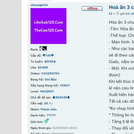
chuongtrinh
Hoả ấn 3 
#1
»
gửi bởi
c
Hỏa ấn 3 ch
-Tên: Hỏa ấn
-Thể loại: Ch
- Màn hình: 
- Như các bạ
Rank:
sẽ đi theo cá
Cấp độ:
💚740💚
Gailu, nằm i
Tu luyện:
☀️9/30☀️
Like:
83
/
809
- Mới: Khi mớ
Online:
✨310/5379✨
được)
Bang hội:
Gió Bão
Khi kết thúc 
Xếp hạng Bang hội:
⚡2/62⚡
kĩ nên cứu lí
Level:
⭐0/1693⭐
Xuất hiện hàn
Chủ đề đã tạo:
🩸26/4139🩸
Tất cả các dò
Tiền mặt:
20
Xu
*Ko chụp hìn
Nhóm:
Thành viên
* Thông tin 
Danh hiệu:
?????
- Tăng tỉ lệ 
Giới tính:
- Thay đổi vũ
Ngày tham gia:
31/05/2015 08:01
Số điện thoại:
0000000000000