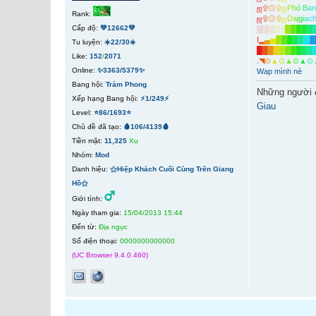
ஜ
۩
۞
۩
ஜ
P
h
ó
B
a
Rank:
ஜ
۩
۞
۩
ஜ
D
a
j
g
i
a
c
Cấp độ:
💚12662💚
░
░
░
░
░
█
█
█
█
█
I
▂
▄
▅
█
█
█
█
█
█
█
Tu luyện:
☀️22/30☀️
█
█
█
█
█
█
█
█
█
█
Like:
152
/
2071
.
◥
⊙
▲
⊙
▲
⊙
▲
⊙
Online:
✨3363/5379✨
Wap mình nè
Bang hội:
Trảm Phong
Những người 
Xếp hạng Bang hội:
⚡1/249⚡
Giau
Level:
⭐86/1693⭐
Chủ đề đã tạo:
🩸106/4139🩸
Tiền mặt:
11,325
Xu
Nhóm:
Mod
Danh hiệu:
⚝Hiệp Khách Cuối Cùng Trên Giang
Hồ⚝
Giới tính:
Ngày tham gia:
15/04/2013 15:44
Đến từ:
Địa ngục
Số điện thoại:
0000000000000
(UC Browser 9.4.0.460)