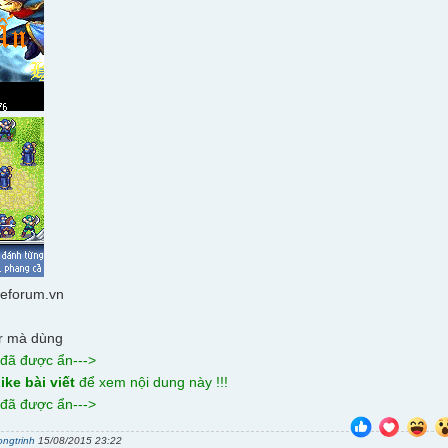
leforum.vn
jar mà dùng
 đã được ẩn--->
ike bài viết
để xem nội dung này !!!
 đã được ẩn--->
ongtrinh
15/08/2015 23:22