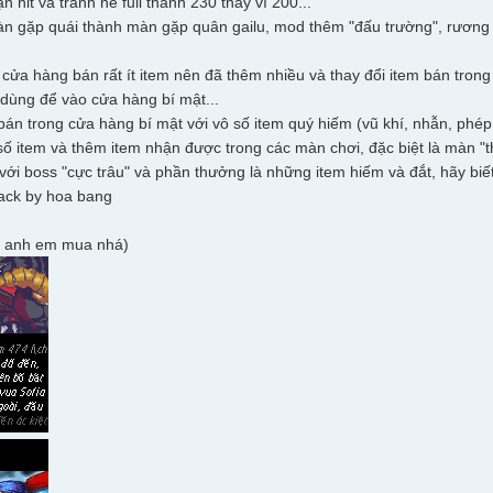
ạn hit và tránh né full thành 230 thay vì 200...
àn gặp quái thành màn gặp quân gailu, mod thêm "đấu trường", rương đồ
 cửa hàng bán rất ít item nên đã thêm nhiều và thay đổi item bán tron
 dùng để vào cửa hàng bí mật...
án trong cửa hàng bí mật với vô số item quý hiếm (vũ khí, nhẫn, phép, 
 số item và thêm item nhận được trong các màn chơi, đặc biệt là màn 
với boss "cực trâu" và phần thưởng là những item hiếm và đắt, hãy biết
hack by hoa bang
ì anh em mua nhá)