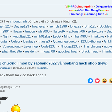
V
I
P
-
P
R
O
chuongtrinh
-
Ovigame.M
>>
>>
>>
©Gió Bão Bang©
<<
<<
<<
Phó bang:
>
>
chuong trinh
<
<
đã like
chuongtrinh
bởi bài viết có ích này (Tổng: 72):
aem123
•
Duyvip123
•
hoangvan
•
liempls1998
•
longzzz
•
Bina123
•
Doublea
mm2904
•
Hoaan
•
trinopri
•
shia000
•
Haipro9x
•
autonstk06
•
akihikoxyz
•
Du
•
Nghi
•
lyngulta2021
•
minh012kg
•
LeoG
•
Mito
•
nhan4903
•
Thaikgkg
•
Pvt
cstar
•
Celebi
•
Bestays
•
thaissj3
•
Quangngaiquetoi
•
123duythonna
•
Ghklf
•
Vuaronglong
•
Levanhop
•
Code123vn
•
Nhocga123cv
•
Thisiphilong
•
nguy
•
phamthevy9e
•
resident
•
mhoaan08
•
quoctoanhoan
•
Blackmagic
•
Thanhb
 3 chương I mod by saobang7622 và hoabang hack shop (new)
ongamaj
» 16/08/2015 08:29 »
@412168
ack thêm lại k có hack shop z
ong Bang«—•™†
▆▇▇◤
g