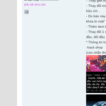
- Thay giới h
(Cốc Cốc 50.0.125)
- Thay đổi m
hữu ích...
- Do bản này
khóa bí mật"
- Thêm item b
- Thay đổi 1
đầu, đối đầu 
* Thông tin 
-hack shop
(còn nhẫn th