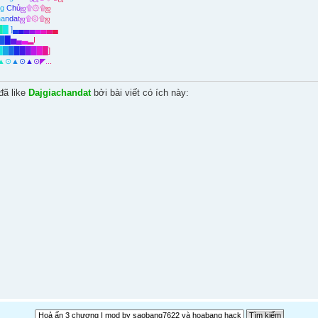
n
g
C
h
ủ
ஜ
۩
۞
۩
ஜ
h
a
n
d
a
t
ஜ
۩
۞
۩
ஜ
█
█
]
▄
▄
▄
▄
▄
▄
▄
▄
█
█
▅
▄
▃
▂
I
█
█
█
█
█
█
█
█
█
]
▲
⊙
▲
⊙
▲
⊙
◤
.
.
.
đã like
Dajgiachandat
bởi bài viết có ích này: