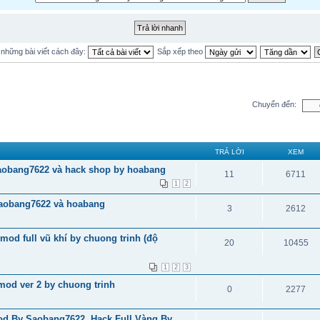
ị những bài viết cách đây:
Sắp xếp theo
Chuyển đến:
TRẢ LỜI
XEM
aobang7622 và hack shop by hoabang
11
6711
1
2
saobang7622 và hoabang
3
2612
d full vũ khí by chuong trinh (độ
20
10455
1
2
3
od ver 2 by chuong trinh
0
2277
d By Saobang7622, Hack Full Vàng By