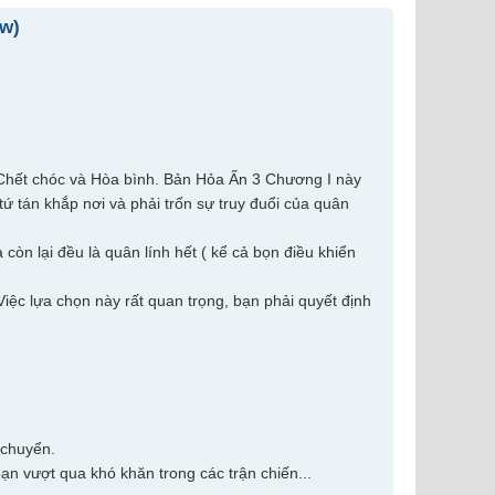
ew)
à Chết chóc và Hòa bình. Bản Hỏa Ấn 3 Chương I này
tứ tán khắp nơi và phải trốn sự truy đuổi của quân
 còn lại đều là quân lính hết ( kể cả bọn điều khiển
 Việc lựa chọn này rất quan trọng, bạn phải quyết định
i chuyển.
p bạn vượt qua khó khăn trong các trận chiến...