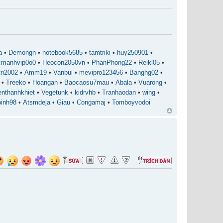
e
a
•
Demongn
•
notebook5685
•
tamtriki
•
huy250901
•
cmanhvip0o0
•
Heocon2050vn
•
PhanPhong22
•
Reikl05
•
ri2002
•
Amm19
•
Vanbui
•
mevipro123456
•
Banghg02
•
•
Treeko
•
Hoangan
•
Baocaosu7mau
•
Abala
•
Vuarong
•
enthanhkhiet
•
Vegetunk
•
kidrvhb
•
Tranhaodan
•
wing
•
inh98
•
Atsmdeja
•
Giau
•
Congamaj
•
Tomboyvodoi