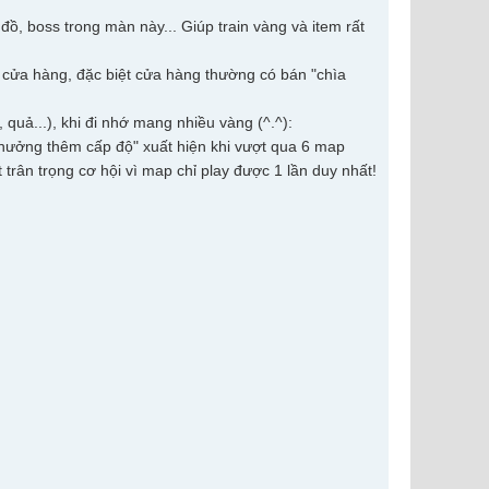
, boss trong màn này... Giúp train vàng và item rất
g cửa hàng, đặc biệt cửa hàng thường có bán "chìa
quả...), khi đi nhớ mang nhiều vàng (^.^):
"thưởng thêm cấp độ" xuất hiện khi vượt qua 6 map
 trân trọng cơ hội vì map chỉ play được 1 lần duy nhất!