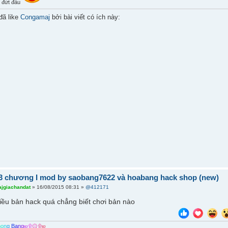
t đứt đầu
đã like
Congamaj
bởi bài viết có ích này:
 3 chương I mod by saobang7622 và hoabang hack shop (new)
ajgiachandat
» 16/08/2015 08:31 »
@412171
ều bản hack quá chẳng biết chơi bản nào
h
o
n
g
B
a
n
g
ஜ
۩
۞
۩
ஜ