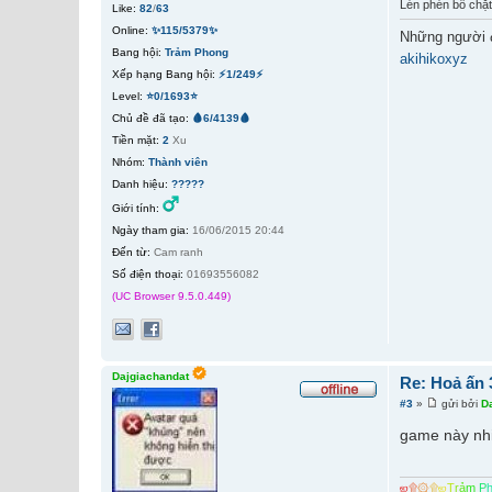
Lén phén bố chặ
Like:
82
/
63
Online:
✨115/5379✨
Những người 
Bang hội:
Trảm Phong
akihikoxyz
Xếp hạng Bang hội:
⚡1/249⚡
Level:
⭐0/1693⭐
Chủ đề đã tạo:
🩸6/4139🩸
Tiền mặt:
2
Xu
Nhóm:
Thành viên
Danh hiệu:
?????
Giới tính:
Ngày tham gia:
16/06/2015 20:44
Đến từ:
Cam ranh
Số điện thoại:
01693556082
(UC Browser 9.5.0.449)
Dajgiachandat
Re: Hoả ấn
#3
»
gửi bởi
D
game này nhi
ஜ
۩
۞
۩
ஜ
T
r
ả
m
P