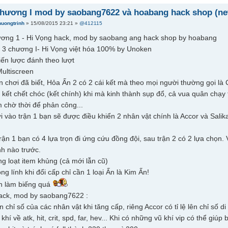
chương I mod by saobang7622 và hoabang hack shop (n
huongtrinh
» 15/08/2015 23:21 »
@412115
ương 1 - Hi Vọng hack, mod by saobang ang hack shop by hoabang
 3 chương I- Hi Vọng việt hóa 100% by Unoken
iến lược đánh theo lượt
Multiscreen
n chơi đã biết, Hỏa Ấn 2 có 2 cái kết mà theo mọi người thường gọi l
i kết chết chóc (kết chính) khi mà kinh thành sụp đổ, cả vua quân chạy 
m chờ thời để phản công...
i vào trận 1 bạn sẽ được điều khiển 2 nhân vật chính là Accor và Salika
trận 1 bạn có 4 lựa trọn đi ứng cứu đồng đội, sau trận 2 có 2 lựa chọn.
nh nào trước.
g loạt item khủng (cả mới lẫn cũ)
ng lính khi đổi cấp chỉ cần 1 loại Ấn là Kim Ấn!
h làm biếng quá
hack, mod by saobang7622 :
lên chỉ số của các nhân vật khi tăng cấp, riêng Accor có tỉ lệ lên chỉ số d
 khí về atk, hit, crit, spd, far, hev... Khi có những vũ khí vip có thể giú