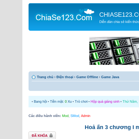
CHIASE123.
Diễn đàn chia sẻ kiến thứ
Trang chủ
›
Điện thoại
›
Game Offline
›
Game Java
•
Bang hội
•
Tiền mặt:
0
Xu
•
Trò chơi
•
Hộp quà giáng sinh
•
Thứ Năm, 1
Các điều hành viên:
Mod
,
SMod
,
Admin
Hoả ấn 3 chương I 
Chủ đề bị khóa