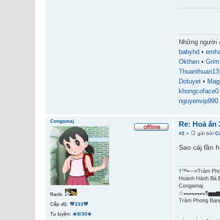
Những người 
babyhd
•
emh
Okthen
•
Gri
Thuanthuan13
Dotuyet
•
Magi
khongcoface0
nguyenvip990
Congamaj
Re: Hoả ấn
#2
»
gửi bởi
C
Sao cáj fần h
†™•—»Trảm Ph
Congamaj
☆︻︻︻︻¶▅▅▆
Rank:
Trảm Phong Ban
Cấp độ:
💚333💚
Tu luyện:
☀️8/30☀️