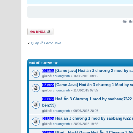
Hiển th
Chủ đề bị khóa
Quay về Game Java
CHỦ ĐỀ TƯƠNG TỰ
[Game java] Hoả ấn 3 chương 2 mod by s
Đã khóa
gửi bởi
chuongtrinh
» 16/08/2015 08:12
[Game Java] Hoả ấn 3 chương 1 Mod by 
Đã khóa
gửi bởi
chuongtrinh
» 11/08/2015 07:55
Hoả Ấn 3 Chương 1 mod by saobang7622 mo
Đã khóa
bền:99)
gửi bởi
chuongtrinh
» 09/07/2015 20:07
Hoả ấn 3 chương 1 mod by saobang7622 m
Đã khóa
gửi bởi
chuongtrinh
» 20/07/2015 19:56
[Mod - Hack] Game Hoả Ấn 3 Chương 3 Mo
Đã khóa