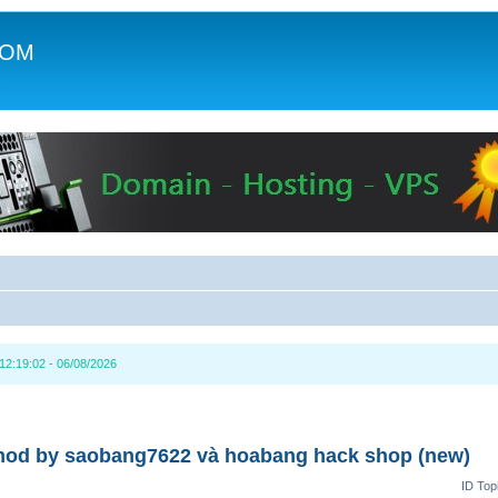
COM
c
2:19:02 - 06/08/2026
mod by saobang7622 và hoabang hack shop (new)
ID Top