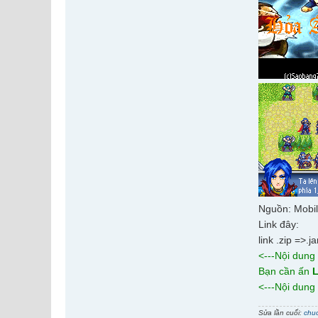
Nguồn: Mobi
Link đây:
link .zip =>.
<---Nội dung
Bạn cần ấn
L
<---Nội dung
Sửa lần cuối:
chu