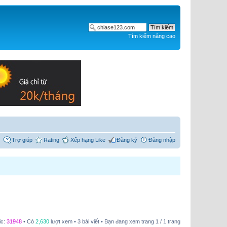
Tìm kiếm nâng cao
Trợ giúp
Rating
Xếp hạng Like
Đăng ký
Đăng nhập
ic:
31948
• Có
2,630
lượt xem • 3 bài viết • Bạn đang xem trang
1
/
1
trang