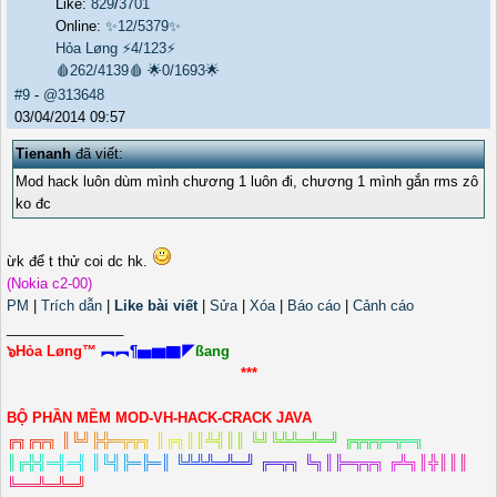
Like:
829
/
3701
Online:
✨12/5379✨
Hỏa Løng
⚡4/123⚡
🩸262/4139🩸
🌟0/1693🌟
#9
-
@313648
03/04/2014 09:57
Tienanh
đã viết:
Mod hack luôn dùm mình chương 1 luôn đi, chương 1 mình gắn rms zô
ko đc
ừk để t thử coi dc hk.
(Nokia c2-00)
PM
|
Trích dẫn
|
Like bài viết
|
Sửa
|
Xóa
|
Báo cáo
|
Cảnh cáo
_______________
๖Hỏa Løng™
︻︻¶▅▆▇◤
ßang
***
BỘ PHẦN MỀM MOD-VH-HACK-CRACK JAVA
╔
╗
╔
╦
╗
║
╚
╝
╠
╬
═
╦
╦
╗
║
╔
╗
║
║
╩
╣
║
║
╚
╝
╚
╩
╩
═
╩
═
╝
╔
╦
╦
╦
═
╦
═
╗
║
╔
╬
╣
═
╣
═
╣
║
╚
╣
╠
═
╠
═
║
╚
╩
╩
╩
═
╩
═
╝
╔
═
╦
╗
╚
╗
║
╠
═
╦
╦
╗
╔
╩
╗
║
╬
║
║
║
╚
═
═
╩
═
╩
═
╝