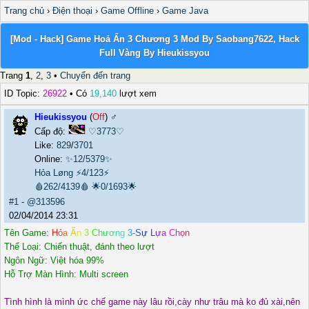
Trang chủ
›
Điện thoại
›
Game Offline
›
Game Java
[Mod - Hack] Game Hoả Ấn 3 Chương 3 Mod By Saobang7622, Hack
Full Vàng By Hieukissyou
Trang
1
,
2
,
3
•
Chuyển đến trang
ID Topic:
26922
• Có
19,140
lượt xem
Hieukissyou
(
Off
) ♂️
Cấp độ:
♡3773♡
Like:
829
/
3701
Online:
✨12/5379✨
Hỏa Løng
⚡4/123⚡
🩸262/4139🩸
🌟0/1693🌟
#1
-
@313596
02/04/2014 23:31
Tên Game:
H
ỏ
a
Ấ
n
3
C
h
ư
ơ
n
g
3
-
S
ự
L
ự
a
C
h
ọ
n
Thể Loại: Chiến thuật, đánh theo lượt
Ngôn Ngữ: Việt hóa 99%
Hỗ Trợ Màn Hình: Multi screen
Tình hình là mình ức chế game này lâu rồi,cày như trâu mà ko đủ xài,nên