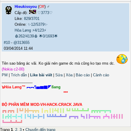
Hieukissyou
(
Off
) ♂️
Cấp độ:
♡3773♡
Like:
829
/
3701
Online:
✨12/5379✨
Hỏa Løng
⚡4/123⚡
🩸262/4139🩸
🌟0/1693🌟
#10
-
@313655
03/04/2014 11:44
Tên sao băng ác vãi. Ko giải nén game dc mà cũng ko tạo rms dc.
(Nokia c2-00)
PM
|
Trích dẫn
|
Like bài viết
|
Sửa
|
Xóa
|
Báo cáo
|
Cảnh cáo
_______________
๖Hỏa Løng™
︻︻¶▅▆▇◤
ßang
***
BỘ PHẦN MỀM MOD-VH-HACK-CRACK JAVA
╔
╗
╔
╦
╗
║
╚
╝
╠
╬
═
╦
╦
╗
║
╔
╗
║
║
╩
╣
║
║
╚
╝
╚
╩
╩
═
╩
═
╝
╔
╦
╦
╦
═
╦
═
╗
║
╔
╬
╣
═
╣
═
╣
║
╚
╣
╠
═
╠
═
║
╚
╩
╩
╩
═
╩
═
╝
╔
═
╦
╗
╚
╗
║
╠
═
╦
╦
╗
╔
╩
╗
║
╬
║
║
║
╚
═
═
╩
═
╩
═
╝
Trang
1
,
2
,
3
•
Chuyển đến trang