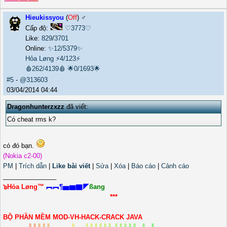
╚
═
═
╩
═
╩
═
╝
Hieukissyou
(
Off
) ♂️
Cấp độ:
♡3773♡
Like:
829
/
3701
Online:
✨12/5379✨
Hỏa Løng
⚡4/123⚡
🩸262/4139🩸
🌟0/1693🌟
#5
-
@313603
03/04/2014 04:44
Dragonhunterzxzz
đã viết:
Có cheat rms k?
có đó bạn.
(Nokia c2-00)
PM
|
Trích dẫn
|
Like bài viết
|
Sửa
|
Xóa
|
Báo cáo
|
Cảnh cáo
_______________
๖Hỏa Løng™
︻︻¶▅▆▇◤
ßang
***
BỘ PHẦN MỀM MOD-VH-HACK-CRACK JAVA