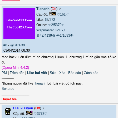
Tienanh
(
Off
) ♂️
Cấp độ:
♡161♡
Like:
65
/
272
Online:
✨2/5379✨
Wapmaster
⚡21/7⚡
🩸42/4139🩸
🌟1/1693🌟
#8
-
@313638
03/04/2014 08:30
Mod hack luôn dùm mình chương 1 luôn đi, chương 1 mình gắn rms zô ko
đc
(Opera Mini 4.4.2)
PM
|
Trích dẫn
|
Like bài viết
|
Sửa
|
Xóa
|
Báo cáo
|
Cảnh cáo
------------
Những người đã like
Tienanh
bởi bài viết có ích này:
Bekuteo
_______________
Huyết Ma
Hieukissyou
(
Off
) ♂️
Cấp độ:
♡3773♡