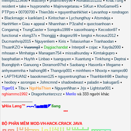
mevipro123456
•
Masteryi
•
phamthevy9e
•
Ronaldo101102
•
KhacTung
•
resident
•
take
•
huyproneho
•
Majinvegetarau
•
SiKun
•
KhoGame4S
•
PTPpro
•
00700700
•
Thien3do
•
nguyenthanhkhiet
•
Levanhop
•
rondragon
•
Blackmagic
•
kariklam1
•
Kiritochan
•
Lychungthuy
•
Atsmdeja
•
HanhHien
•
Giau
•
appeal
•
Nhannhan
•
P3zaihd
•
quoctoanhoan
•
Congamaj
•
TrungCaster
•
Songoku1999
•
sasorihoang
•
Kecodon97
•
functional
•
xlong37x
•
Thongjjjjj
•
dragonz99
•
longtoi
•
Arceus2012
•
Ducmanhvip2015
•
Nguyenliem
•
Kiris
•
Tolasiunhan
•
Tranhaodan
•
ThuanKZO
•
Vuarong3
•
Dajgiachandat
•
Interpoll
•
cojac
•
Xayda2000
•
mhoaan
•
Mrnhatga
•
Managam754
•
missallsunday
•
Kimtakgupro
•
baophatlan
•
Huyhh
•
Linbao
•
tuanguyen
•
Xuantung
•
Tinkhung
•
Deptrai
•
Buongbjnh
•
Ganuong
•
Doramon97hd
•
Saobang
•
Hasonfa
•
lifegame
•
anhyeuemnha
•
haihong98
•
Thangvip001
•
minhhero
•
Nhoxtp
•
nampro90
•
LAPTHUAN2
•
baookmen125
•
nguyentrungthao
•
Thanhbinh98
•
Daohuy
•
heoboy
•
asrongas
•
Johncmnd
•
shadowbeast
•
paladin
•
bakugan5
•
Tiger01
•
Tibu
•
NgoHaiThien
•
NguyenNhan
•
Jrjs
•
Lightstar001
•
nghiammo1992
•
Dragonhunterzxzz
•
Merilo
và 333 người khác
_______________
๖Hỏa Løng™
︻︻¶▅▆▇◤
ßang
***
BỘ PHẦN MỀM MOD-VH-HACK-CRACK JAVA
╔
╗
╔
╦
╗
║
╚
╝
╠
╬
═
╦
╦
╗
║
╔
╗
║
║
╩
╣
║
║
╚
╝
╚
╩
╩
═
╩
═
╝
╔
╦
╦
╦
═
╦
═
╗