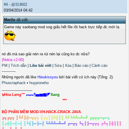
#4
-
@313602
03/04/2014 04:42
Merilo
đã viết:
Game này saobang mod xog giấu hết file rồi hack trực tiếp đc mới lạ
nó đó.mà sao giải nén ra rùi nén lại cũng ko dc nữa?
(Nokia c2-00)
PM
|
Trích dẫn
|
Like bài viết
|
Sửa
|
Xóa
|
Báo cáo
|
Cảnh cáo
------------
Những người đã like
Hieukissyou
bởi bài viết có ích này (Tổng: 2):
Phuoctaphack
•
huyproneho
_______________
๖Hỏa Løng™
︻︻¶▅▆▇◤
ßang
***
BỘ PHẦN MỀM MOD-VH-HACK-CRACK JAVA
╔
╗
╔
╦
╗
║
╚
╝
╠
╬
═
╦
╦
╗
║
╔
╗
║
║
╩
╣
║
║
╚
╝
╚
╩
╩
═
╩
═
╝
╔
╦
╦
╦
═
╦
═
╗
║
╔
╬
╣
═
╣
═
╣
║
╚
╣
╠
═
╠
═
║
╚
╩
╩
╩
═
╩
═
╝
╔
═
╦
╗
╚
╗
║
╠
═
╦
╦
╗
╔
╩
╗
║
╬
║
║
║