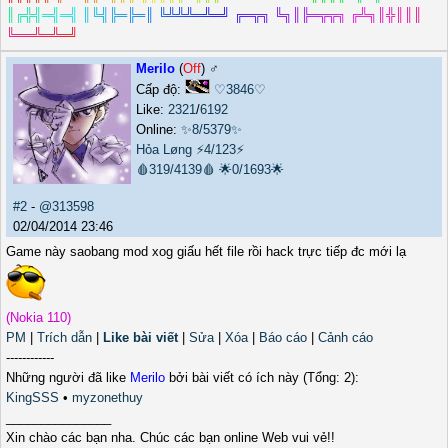
║
╔
╬
╣
═
╣
═
╣
║
╚
╣
╠
═
╠
═
║
╚
╩
╩
╩
═
╩
═
╝
╔
═
╦
╗
╚
╗
║
╠
═
╦
╦
╗
╔
╩
╗
║
╬
║
║
║
╚
═
═
╩
═
╩
═
╝
Merilo
(
Off
) ♂️
Cấp độ:
♡3846♡
Like:
2321
/
6192
Online:
✨8/5379✨
Hỏa Løng
⚡4/123⚡
🩸319/4139🩸
🌟0/1693🌟
#2
-
@313598
02/04/2014 23:46
Game này saobang mod xog giấu hết file rồi hack trực tiếp đc mới lạ
(Nokia 110)
PM
|
Trích dẫn
|
Like bài viết
|
Sửa
|
Xóa
|
Báo cáo
|
Cảnh cáo
------------
Những người đã like
Merilo
bởi bài viết có ích này (Tổng: 2):
KingSSS
•
myzonethuy
_______________
Xin chào các bạn nha. Chúc các bạn online Web vui vẻ!!