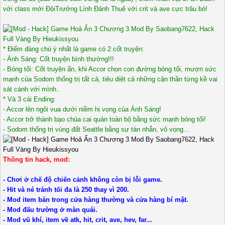
với class mới ĐộiTrưởng Lính Đánh Thuê với crit và ave cực trâu bò!
* Điểm đáng chú ý nhất là game có 2 cốt truyện:
- Ánh Sáng: Cốt truyện bình thường!!!
- Bóng tối: Cốt truyện ẩn, khi Accor chọn con đường bóng tối, mượn sức
mạnh của Sodom thống trị tất cả, tiêu diệt cả những cận thần từng kề vai
sát cánh với mình..
* Và 3 cái Ending:
- Accor lên ngôi vua dưới niềm hi vọng của Ánh Sáng!
- Accor trở thành bạo chúa cai quản toàn bộ bằng sức mạnh bóng tối!
- Sodom thống trị vùng đất Seattle bằng sự tàn nhẫn, vô vọng...
Thông tin hack, mod:
- Chơi ở chế độ chiến cảnh không còn bị lỗi game.
- Hit và né tránh tối đa là 250 thay vì 200.
- Mod item bán trong cửa hàng thường và cửa hàng bí mật.
- Mod đấu trường ở màn quái.
- Mod vũ khí, item về atk, hit, crit, ave, hev, far...