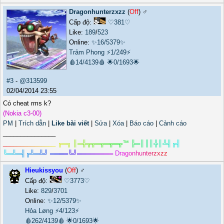
Dragonhunterzxzz
(
Off
) ♂️
Cấp độ:
♡381♡
Like:
189
/
523
Online:
✨16/5379✨
Trảm Phong
⚡1/249⚡
🩸14/4139🩸
🌟0/1693🌟
#3
-
@313599
02/04/2014 23:55
Có cheat rms k?
(Nokia c3-00)
PM
|
Trích dẫn
|
Like bài viết
|
Sửa
|
Xóa
|
Báo cáo
|
Cảnh cáo
_______________
_
_
_
_
_
_
_
_
_
_
_
_
_
_
_
╔
═
╗
║
═
╬
╦
╦
═
╦
═
╦
═
╦
™
╠
═
║
║
║
╬
║
╩
╣
╔
╣
╚
═
╩
═
╣
╔
╩
═
╩
╝
═
═
═
═
╚
╝
═
═
═
═
═
═
═
═
D
r
a
g
o
n
h
u
n
t
e
r
z
x
z
z
Hieukissyou
(
Off
) ♂️
Cấp độ:
♡3773♡
Like:
829
/
3701
Online:
✨12/5379✨
Hỏa Løng
⚡4/123⚡
🩸262/4139🩸
🌟0/1693🌟