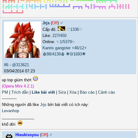
╔
╗
╔
╦
╗
║
╚
╝
╠
╬
═
╦
╦
╗
║
╔
╗
║
║
╩
╣
║
║
╚
╝
╚
╩
╩
═
╩
═
╝
╔
╦
╦
╦
═
╦
═
╗
║
╔
╬
╣
═
╣
═
╣
║
╚
╣
╠
═
╠
═
║
╚
╩
╩
╩
═
╩
═
╝
╔
═
╦
╗
╚
╗
║
╠
═
╦
╦
╗
╔
╩
╗
║
╬
║
║
║
╚
═
═
╩
═
╩
═
╝
Jrjs
(
Off
) ♂️
Cấp độ:
♡1336♡
Like:
227
/
450
Online:
✨1/5379✨
Kanris gangster
⚡46/12⚡
🩸88/4139🩸
🌟0/1693🌟
#6
-
@313621
03/04/2014 07:23
up top giùm thớt
(Opera Mini 4.2.1)
PM
|
Trích dẫn
|
Like bài viết
|
Sửa
|
Xóa
|
Báo cáo
|
Cảnh cáo
------------
Những người đã like
Jrjs
bởi bài viết có ích này:
Levanhop
_______________
khổ đời
Hieukissyou
(
Off
) ♂️