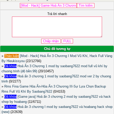
Trả lời nhanh
Chủ đề tương tự
»
Thảo luận
[Mod - Hack] Hoả Ấn 3 Chương I Mod Vũ Khí, Hack Full Vàng
By Hieukissyou
(22/12766)
»
Đã khóa
Hoả Ấn 3 Chương 1 mod by saobang7622 mod full vũ khí by
chuong trinh (độ bền:99)
(20/10457)
»
Đã khóa
Hoả ấn 3 chương 1 mod by saobang7622 mod ver 2 by chuong
trinh
(0/2277)
»
Rms Fina Game Hỏa Ấn-Hỏa Ấn 3 Chương III-Sự Lựa Chọn Backup
Rms Full Vũ Khí By Saobang7622
(0/4153)
»
Đã khóa
[Game java] Hoả ấn 3 chương 2 mod by saobang7622 và hack
shop by hoabang
(11/6711)
»
Đã khóa
Hoả ấn 3 chương I mod by saobang7622 và hoabang hack shop
(new)
(2/2639)