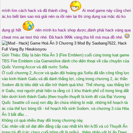
mình tìm cách hack và đã thành công.
Ai mod game này cũng chơi
ác,ko biết làm sao mà giải nén ra rồi nén lại thì ứng dụng sai mặc dù ko
đụng gì hết
nên mình ko hack shop được,đành phải hack vàng qua
cheat rms.ae test thử nhé. Đã hack 999k vàng,tha hồ mà mua đồ nhé.
Giới Thiệu: Đây là bản Hỏa Ấn 3 (Fire Emblem) cuối cùng trong loạt game
TBS Fire Emblem của Gameislive dành cho điện thoại về câu chuyện của
Quốc Vương Accor và đất nước Sofia.
Ở cuối chương 2, Accor và quân đội hoàng gia Sofia đã tấn công tổng lực
vào kinh thành Gailu và đã dành thắng lợi, cũng trong chương 2, ác thần
Sodom đã bị tiêu diệt và dần trở thành quá khứ. Thế nhưng, sau thắng lợi
ở Gailu, mọi người phát hiện ra rằng có 1 khu thành phố cổ trong lòng đất
bên dưới kinh thành Gailu (theo truyền thuyết là kinh đô của Đại Vương
Quốc Seattle cổ xưa) nơi đây ẩn chứa những bí mật, những kế hoạch tà
ác của thế lực bóng tối - kế hoạch hồi sinh Sodom, và chương 3 của Hỏa
Ấn 3 bắt đầu....
Không có quá nhiều thay đổi trong chương này.
Các nhân vật sẽ đạt đến đẳng cấp cao nhất khi lên lv35 và có Thuyết Ấn
trong túi đồ (các class cuối trông rất là ngầu) , thêm nhân vật bí ẩn Daen