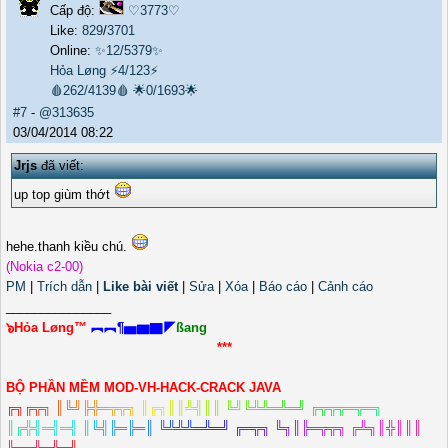
Cấp độ:
♡3773♡
Like:
829
/
3701
Online:
✨12/5379✨
Hỏa Løng
⚡4/123⚡
🩸262/4139🩸
🌟0/1693🌟
#7
-
@313635
03/04/2014 08:22
Jrjs
đã viết:
up top giùm thớt
hehe.thanh kiều chú.
(Nokia c2-00)
PM
|
Trích dẫn
|
Like bài viết
|
Sửa
|
Xóa
|
Báo cáo
|
Cảnh cáo
_______________
๖Hỏa Løng™
︻︻¶▅▆▇◤
ßang
***
BỘ PHẦN MỀM MOD-VH-HACK-CRACK JAVA
╔
╗
╔
╦
╗
║
╚
╝
╠
╬
═
╦
╦
╗
║
╔
╗
║
║
╩
╣
║
║
╚
╝
╚
╩
╩
═
╩
═
╝
╔
╦
╦
╦
═
╦
═
╗
║
╔
╬
╣
═
╣
═
╣
║
╚
╣
╠
═
╠
═
║
╚
╩
╩
╩
═
╩
═
╝
╔
═
╦
╗
╚
╗
║
╠
═
╦
╦
╗
╔
╩
╗
║
╬
║
║
║
╚
═
═
╩
═
╩
═
╝