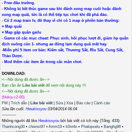
- Free đấu trường.
- Không bị kết thúc game sau khi đánh xong map cuối hoặc đánh
xong map quái, tức là có thể tiếp tục chơi khi đã phá đảo.
- Có 2 map train lv, đồ thay vì chỉ có 1 map ở phiên bản thường:
¤ Map quái
¤ Map gặp quân gailu
- Game có các mục cheat: Phục sinh, hồi phục lượt đi, giảm hp quân
địch xuống còn 1- nhưng ae đừng lạm dụng quá mất hay.
-Miễn phí 5 item cơ bản: Kiếm sắt, Thương Sắt, Rìu Sắt, Cung Sắt,
Thảo Dược.
- Mod thêm các item ẩn trong các màn chơi.
DOWNLOAD:
<---Nội dung đã được ẩn--->
Bạn cần ấn
Like bài viết
để xem nội dung này !!!
<---Nội dung đã được ẩn--->
(Nokia c2-00)
PM
|
Trích dẫn
|
Like bài viết
|
Sửa
|
Xóa
|
Báo cáo
|
Cảnh cáo
Sửa lần cuối:
Hieukissyou
03/04/2014 06:04
------------
Những người đã like
Hieukissyou
bởi bài viết có ích này (Tổng: 433):
Thanhcong30
•
chienst97
•
Amm19
•
k0nr4n
•
Phalopxelu
•
Banghg98
•