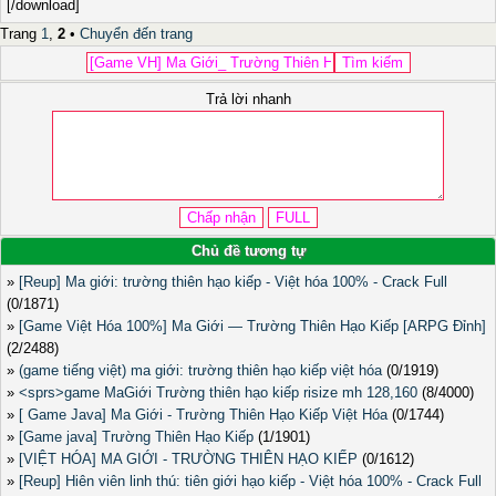
[/download]
Trang
1
,
2
•
Chuyển đến trang
Trả lời nhanh
Chủ đề tương tự
»
[Reup] Ma giới: trường thiên hạo kiếp - Việt hóa 100% - Crack Full
(0/1871)
»
[Game Việt Hóa 100%] Ma Giới — Trường Thiên Hạo Kiếp [ARPG Đỉnh]
(2/2488)
»
(game tiếng việt) ma giới: trường thiên hạo kiếp việt hóa
(0/1919)
»
<sprs>game MaGiới Trường thiên hạo kiếp risize mh 128,160
(8/4000)
»
[ Game Java] Ma Giới - Trường Thiên Hạo Kiếp Việt Hóa
(0/1744)
»
[Game java] Trường Thiên Hạo Kiếp
(1/1901)
»
[VIỆT HÓA] MA GIỚI - TRƯỜNG THIÊN HẠO KIẾP
(0/1612)
»
[Reup] Hiên viên linh thú: tiên giới hạo kiếp - Việt hóa 100% - Crack Full