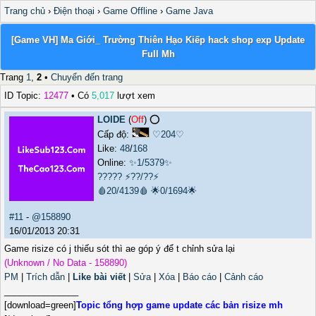
Trang chủ
›
Điện thoại
›
Game Offline
›
Game Java
[Game VH] Ma Giới_ Trường Thiên Hạo Kiếp hack shop exp Update
Full Mh
Trang
1
,
2
•
Chuyển đến trang
ID Topic:
12477
• Có
5,017
lượt xem
LOIDE
(
Off
) ⭕️
Cấp độ:
♡204♡
Like:
48
/
168
Online:
✨1/5379✨
?????
⚡??/??⚡
🩸20/4139🩸
🌟0/1694🌟
#11
-
@158890
16/01/2013 20:31
Game risize có j thiếu sót thì ae góp ý để t chỉnh sửa lại
(Unknown / No Data - 158890)
PM
|
Trích dẫn
|
Like bài viết
|
Sửa
|
Xóa
|
Báo cáo
|
Cảnh cáo
_______________
[download=green]
Topic tổng hợp game update các bản risize mh