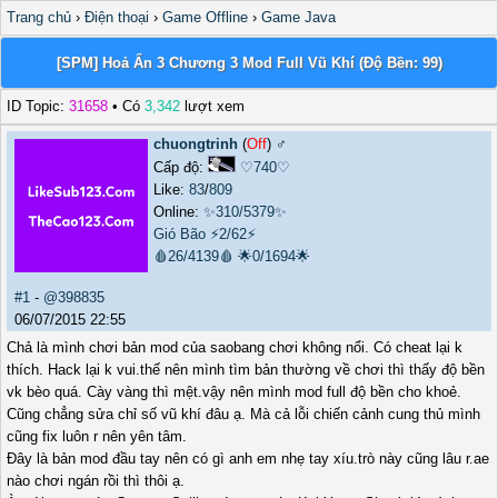
Trang chủ
›
Điện thoại
›
Game Offline
›
Game Java
[SPM] Hoả Ấn 3 Chương 3 Mod Full Vũ Khí (Độ Bền: 99)
ID Topic:
31658
• Có
3,342
lượt xem
chuongtrinh
(
Off
) ♂️
Cấp độ:
♡740♡
Like:
83
/
809
Online:
✨310/5379✨
Gió Bão
⚡2/62⚡
🩸26/4139🩸
🌟0/1694🌟
#1
-
@398835
06/07/2015 22:55
Chả là mình chơi bản mod của saobang chơi không nổi. Có cheat lại k
thích. Hack lại k vui.thế nên mình tìm bản thường về chơi thì thấy độ bền
vk bèo quá. Cày vàng thì mệt.vậy nên mình mod full độ bền cho khoẻ.
Cũng chẳng sửa chỉ số vũ khí đâu ạ. Mà cả lỗi chiến cảnh cung thủ mình
cũng fix luôn r nên yên tâm.
Đây là bản mod đầu tay nên có gì anh em nhẹ tay xíu.trò này cũng lâu r.ae
nào chơi ngán rồi thì thôi ạ.