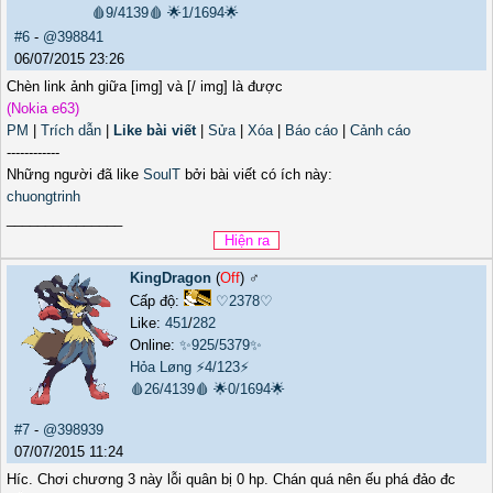
🩸9/4139🩸
🌟1/1694🌟
#6
-
@398841
06/07/2015 23:26
Chèn link ảnh giữa [img] và [/ img] là được
(Nokia e63)
PM
|
Trích dẫn
|
Like bài viết
|
Sửa
|
Xóa
|
Báo cáo
|
Cảnh cáo
------------
Những người đã like
SoulT
bởi bài viết có ích này:
chuongtrinh
_______________
KingDragon
(
Off
) ♂️
Cấp độ:
♡2378♡
Like:
451
/
282
Online:
✨925/5379✨
Hỏa Løng
⚡4/123⚡
🩸26/4139🩸
🌟0/1694🌟
#7
-
@398939
07/07/2015 11:24
Híc. Chơi chương 3 này lỗi quân bị 0 hp. Chán quá nên ếu phá đảo đc