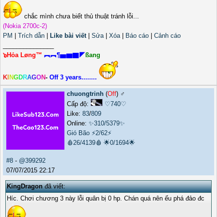
chắc mình chưa biết thủ thuật tránh lỗi...
(Nokia 2700c-2)
PM
|
Trích dẫn
|
Like bài viết
|
Sửa
|
Xóa
|
Báo cáo
|
Cảnh cáo
_______________
๖Hỏa Løng™
︻︻¶▅▆▇◤
ßang
K
I
N
G
D
R
A
G
O
N
-
Off 3 years........
chuongtrinh
(
Off
) ♂️
Cấp độ:
♡740♡
Like:
83
/
809
Online:
✨310/5379✨
Gió Bão
⚡2/62⚡
🩸26/4139🩸
🌟0/1694🌟
#8
-
@399292
07/07/2015 22:17
KingDragon
đã viết:
Híc. Chơi chương 3 này lỗi quân bị 0 hp. Chán quá nên ếu phá đảo đc