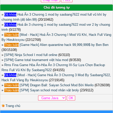
Chủ đề tương tự
»
Đã khóa
Hoả Ấn 3 Chương 1 mod by saobang7622 mod full vũ khí by
chuong trinh (độ bền:99)
(20/10462)
»
Đã khóa
Hoả ấn 3 chương 1 mod by saobang7622 mod ver 2 by chuong
trinh
(0/2278)
»
Thảo luận
[Mod - Hack] Hoả Ấn 3 Chương I Mod Vũ Khí, Hack Full Vàng
By Hieukissyou
(22/12768)
»
Thảo luận
[Game Hack] Alien quarantine hack 99,999,999$ by Ben Ben
(30/15108)
»
[SPM] Ninja School I mod full online
(6/3110)
»
[SPM] Game total tournament việt hóa mod
(8/3530)
»
Rms Fina Game Hỏa Ấn-Hỏa Ấn 3 Chương III-Sự Lựa Chọn Backup
Rms Full Vũ Khí By Saobang7622
(0/4155)
»
Đã khóa
[Mod - Hack] Game Hoả Ấn 3 Chương 3 Mod By Saobang7622,
Hack Full Vàng By Hieukissyou
(27/19145)
»
Thảo luận
[SPM] Dragon Ball: Saiyan School Mod Bởi Merilo
(67/26038)
»
Thảo luận
[SPM] Sayan school mod nhân vật broly
(23/9112)
Trang chủ