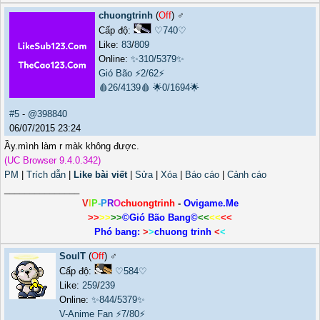
chuongtrinh
(
Off
) ♂️
Cấp độ:
♡740♡
Like:
83
/
809
Online:
✨310/5379✨
Gió Bão
⚡2/62⚡
🩸26/4139🩸
🌟0/1694🌟
#5
-
@398840
06/07/2015 23:24
Ầy.mình làm r màk không được.
(UC Browser 9.4.0.342)
PM
|
Trích dẫn
|
Like bài viết
|
Sửa
|
Xóa
|
Báo cáo
|
Cảnh cáo
_______________
V
I
P
-
P
R
O
chuongtrinh
-
Ovigame.Me
>>
>>
>>
©Gió Bão Bang©
<<
<<
<<
Phó bang:
>
>
chuong trinh
<
<
SoulT
(
Off
) ♂️
Cấp độ:
♡584♡
Like:
259
/
239
Online:
✨844/5379✨
V-Anime Fan
⚡7/80⚡