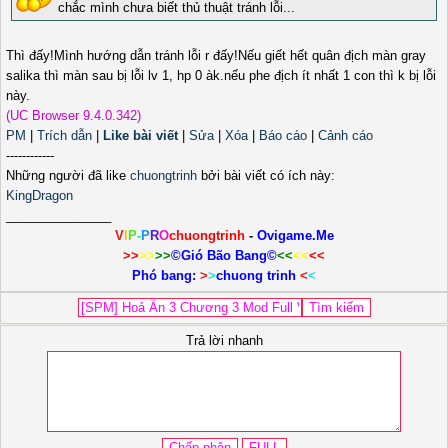
chắc mình chưa biết thủ thuật tránh lỗi...
Thì đấy!Mình hướng dẫn tránh lỗi r đấy!Nếu giết hết quân địch màn gray
salika thì màn sau bị lỗi lv 1, hp 0 àk.nếu phe địch ít nhất 1 con thì k bị lỗi
này.
(UC Browser 9.4.0.342)
PM
|
Trích dẫn
|
Like bài viết
|
Sửa
|
Xóa
|
Báo cáo
|
Cảnh cáo
------------
Những người đã like
chuongtrinh
bởi bài viết có ích này:
KingDragon
_______________
V
I
P
-
P
R
O
chuongtrinh
-
Ovigame.Me
>>
>>
>>
©Gió Bão Bang©
<<
<<
<<
Phó bang:
>
>
chuong trinh
<
<
Trả lời nhanh