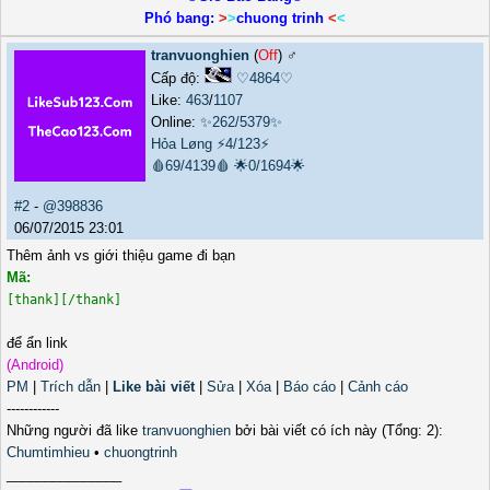
Phó bang:
>
>
chuong trinh
<
<
tranvuonghien
(
Off
) ♂️
Cấp độ:
♡4864♡
Like:
463
/
1107
Online:
✨262/5379✨
Hỏa Løng
⚡4/123⚡
🩸69/4139🩸
🌟0/1694🌟
#2
-
@398836
06/07/2015 23:01
Thêm ảnh vs giới thiệu game đi bạn
Mã:
[thank][/thank]
để ẩn link
(Android)
PM
|
Trích dẫn
|
Like bài viết
|
Sửa
|
Xóa
|
Báo cáo
|
Cảnh cáo
------------
Những người đã like
tranvuonghien
bởi bài viết có ích này (Tổng: 2):
Chumtimhieu
•
chuongtrinh
_______________