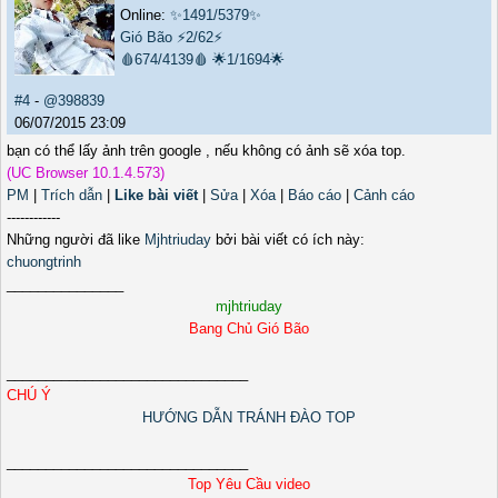
Online:
✨1491/5379✨
Gió Bão
⚡2/62⚡
🩸674/4139🩸
🌟1/1694🌟
#4
-
@398839
06/07/2015 23:09
bạn có thể lấy ảnh trên google , nếu không có ảnh sẽ xóa top.
(UC Browser 10.1.4.573)
PM
|
Trích dẫn
|
Like bài viết
|
Sửa
|
Xóa
|
Báo cáo
|
Cảnh cáo
------------
Những người đã like
Mjhtriuday
bởi bài viết có ích này:
chuongtrinh
_______________
mjhtriuday
Bang Chủ Gió Bão
_______________________________
CHÚ Ý
HƯỚNG DẪN TRÁNH ĐÀO TOP
_______________________________
Top Yêu Cầu video