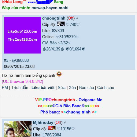
๖Hỏa Løng™
︻︻¶▅▆▇◤
ßang
Wap của mình:
mewap.hayvn.mobi
chuongtrinh
(
Off
) ♂️
Cấp độ:
♡740♡
Like:
83
/
809
Online:
✨310/5379✨
Gió Bão
⚡2/62⚡
🩸26/4139🩸
🌟0/1694🌟
#3
-
@398838
06/07/2015 23:08
Hơ hơ.mình làm biếng up ảnh
(UC Browser 9.4.0.342)
PM
|
Trích dẫn
|
Like bài viết
|
Sửa
|
Xóa
|
Báo cáo
|
Cảnh cáo
_______________
V
I
P
-
P
R
O
chuongtrinh
-
Ovigame.Me
>>
>>
>>
©Gió Bão Bang©
<<
<<
<<
Phó bang:
>
>
chuong trinh
<
<
Mjhtriuday
(
Off
) ♂️
Cấp độ:
♡10156♡
Like:
1786
/
2984