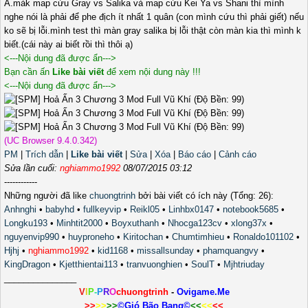
À.màk map cứu Gray vs Salika và map cứu Kei Ya vs Shani thì mình
nghe nói là phải để phe địch ít nhất 1 quân (con mình cứu thì phải giết) nếu
ko sẽ bị lỗi.mình test thì màn gray salika bị lỗi thật còn màn kia thì mình k
biết.(cái này ai biết rồi thì thôi ạ)
<---Nội dung đã được ẩn--->
Bạn cần ấn
Like bài viết
để xem nội dung này !!!
<---Nội dung đã được ẩn--->
(UC Browser 9.4.0.342)
PM
|
Trích dẫn
|
Like bài viết
|
Sửa
|
Xóa
|
Báo cáo
|
Cảnh cáo
Sửa lần cuối:
nghiammo1992
08/07/2015 03:12
------------
Những người đã like
chuongtrinh
bởi bài viết có ích này (Tổng: 26):
Anhnghi
•
babyhd
•
fullkeyvip
•
Reikl05
•
Linhbx0147
•
notebook5685
•
Longku193
•
Minhtit2000
•
Boyxuthanh
•
Nhocga123cv
•
xlong37x
•
nguyenvip990
•
huyproneho
•
Kiritochan
•
Chumtimhieu
•
Ronaldo101102
•
Hjhj
•
nghiammo1992
•
kid1168
•
missallsunday
•
phamquangvy
•
KingDragon
•
Kjetthientai113
•
tranvuonghien
•
SoulT
•
Mjhtriuday
_______________
V
I
P
-
P
R
O
chuongtrinh
-
Ovigame.Me
>>
>>
>>
©Gió Bão Bang©
<<
<<
<<