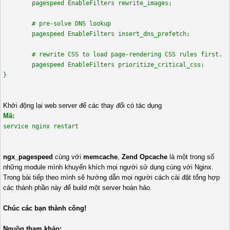
pagespeed EnableFilters rewrite_images;
# pre-solve DNS lookup
pagespeed EnableFilters insert_dns_prefetch;
# rewrite CSS to load page-rendering CSS rules first.
pagespeed EnableFilters prioritize_critical_css;
}
Khởi động lại web server để các thay đổi có tác dụng
Mã:
service nginx restart
ngx_pagespeed
cùng với
memcache
,
Zend Opcache
là một trong số
những module mình khuyến khích mọi người sử dụng cùng với Nginx.
Trong bài tiếp theo mình sẽ hướng dẫn mọi người cách cài đặt tổng hợp
các thành phần này để build một server hoàn hảo.
Chúc các bạn thành công!
Nguồn tham khảo: