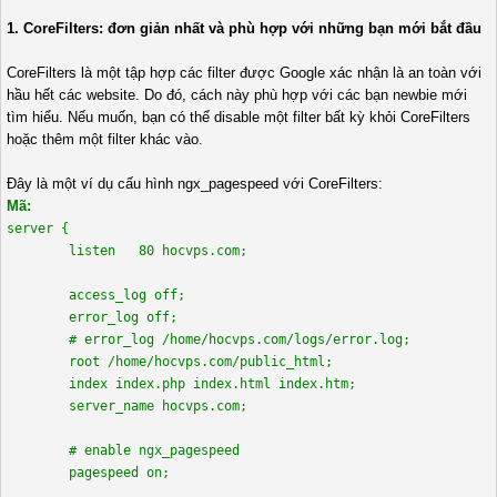
1. CoreFilters: đơn giản nhất và phù hợp với những bạn mới bắt đầu
CoreFilters là một tập hợp các filter được Google xác nhận là an toàn với
hầu hết các website. Do đó, cách này phù hợp với các bạn newbie mới
tìm hiểu. Nếu muốn, bạn có thể disable một filter bất kỳ khỏi CoreFilters
hoặc thêm một filter khác vào.
Đây là một ví dụ cấu hình ngx_pagespeed với CoreFilters:
Mã:
server {
listen 80 hocvps.com;
access_log off;
error_log off;
# error_log /home/hocvps.com/logs/error.log;
root /home/hocvps.com/public_html;
index index.php index.html index.htm;
server_name hocvps.com;
# enable ngx_pagespeed
pagespeed on;