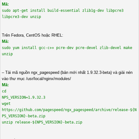
Mã:
sudo apt-get install build-essential zlib1g-dev libpcre3
libpcre3-dev unzip
Trên Fedora, CentOS hoặc RHEL:
Mã:
sudo yum install gcc-c++ pcre-dev pcre-devel zlib-devel make
unzip
– Tải mã nguồn ngx_pagespeed (bản mới nhất 1.9.32.3-beta) và giải nén
vào thư mục /usr/local/nginx/modules/
Mã:
cd
NPS_VERSION=1.9.32.3
wget
https://github.com/pagespeed/ngx_pagespeed/archive/release-${N
PS_VERSION}-beta.zip
unzip release-${NPS_VERSION}-beta.zip