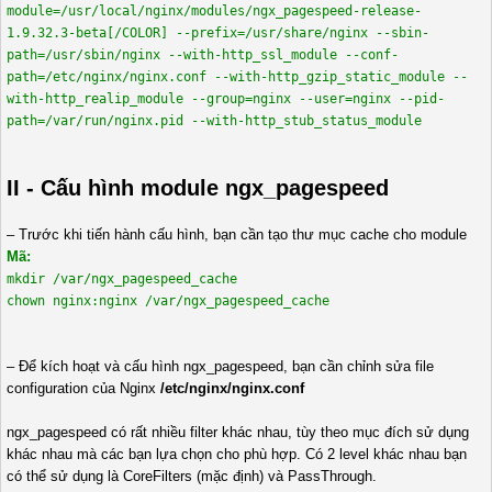
module=/usr/local/nginx/modules/ngx_pagespeed-release-
1.9.32.3-beta[/COLOR] --prefix=/usr/share/nginx --sbin-
path=/usr/sbin/nginx --with-http_ssl_module --conf-
path=/etc/nginx/nginx.conf --with-http_gzip_static_module --
with-http_realip_module --group=nginx --user=nginx --pid-
path=/var/run/nginx.pid --with-http_stub_status_module
II - Cấu hình module ngx_pagespeed
– Trước khi tiến hành cấu hình, bạn cần tạo thư mục cache cho module
Mã:
mkdir /var/ngx_pagespeed_cache
chown nginx:nginx /var/ngx_pagespeed_cache
– Để kích hoạt và cấu hình ngx_pagespeed, bạn cần chỉnh sửa file
configuration của Nginx
/etc/nginx/nginx.conf
ngx_pagespeed có rất nhiều filter khác nhau, tùy theo mục đích sử dụng
khác nhau mà các bạn lựa chọn cho phù hợp. Có 2 level khác nhau bạn
có thể sử dụng là CoreFilters (mặc định) và PassThrough.