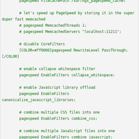
pagespeed FileCachePath /var/ngx_pagespeed_cache;
# let's speed up PageSpeed by storing it in the super
duper fast memcached
# pagespeed MemcachedThreads 1;
# pagespeed MemcachedServers "localhost:11211";
# disable CoreFilters
[COLOR=#ff0000]pagespeed RewriteLevel PassThrough;
[/COLOR]
# enable collapse whitespace filter
pagespeed EnableFilters collapse_whitespace;
# enable JavaScript library offload
pagespeed EnableFilters
canonicalize_javascript_libraries;
# combine multiple CSS files into one
pagespeed EnableFilters combine_css;
# combine multiple JavaScript files into one
pagespeed EnableFilters combine_javascript;