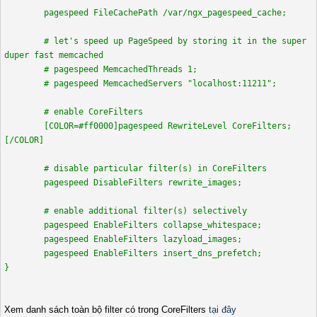
pagespeed FileCachePath /var/ngx_pagespeed_cache;
# let's speed up PageSpeed by storing it in the super
duper fast memcached
# pagespeed MemcachedThreads 1;
# pagespeed MemcachedServers "localhost:11211";
# enable CoreFilters
[COLOR=#ff0000]pagespeed RewriteLevel CoreFilters;
[/COLOR]
# disable particular filter(s) in CoreFilters
pagespeed DisableFilters rewrite_images;
# enable additional filter(s) selectively
pagespeed EnableFilters collapse_whitespace;
pagespeed EnableFilters lazyload_images;
pagespeed EnableFilters insert_dns_prefetch;
}
Xem danh sách toàn bộ filter có trong CoreFilters
tại đây