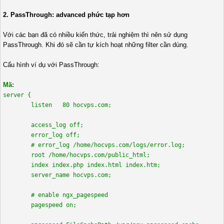
2. PassThrough: advanced phức tạp hơn
Với các bạn đã có nhiều kiến thức, trải nghiệm thì nên sử dụng
PassThrough. Khi đó sẽ cần tự kích hoạt những filter cần dùng.
Cấu hình ví dụ với PassThrough:
Mã:
server {
listen 80 hocvps.com;
access_log off;
error_log off;
# error_log /home/hocvps.com/logs/error.log;
root /home/hocvps.com/public_html;
index index.php index.html index.htm;
server_name hocvps.com;
# enable ngx_pagespeed
pagespeed on;