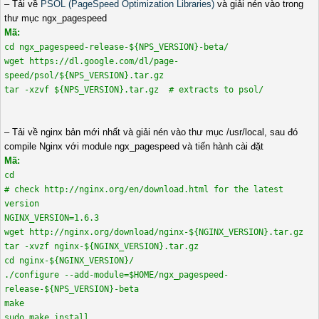
– Tải về
PSOL (PageSpeed Optimization Libraries)
và giải nén vào trong
thư mục ngx_pagespeed
Mã:
cd ngx_pagespeed-release-${NPS_VERSION}-beta/
wget https://dl.google.com/dl/page-
speed/psol/${NPS_VERSION}.tar.gz
tar -xzvf ${NPS_VERSION}.tar.gz # extracts to psol/
– Tải về nginx bản mới nhất và giải nén vào thư mục /usr/local, sau đó
compile Nginx với module ngx_pagespeed và tiến hành cài đặt
Mã:
cd
# check http://nginx.org/en/download.html for the latest
version
NGINX_VERSION=1.6.3
wget http://nginx.org/download/nginx-${NGINX_VERSION}.tar.gz
tar -xvzf nginx-${NGINX_VERSION}.tar.gz
cd nginx-${NGINX_VERSION}/
./configure --add-module=$HOME/ngx_pagespeed-
release-${NPS_VERSION}-beta
make
sudo make install