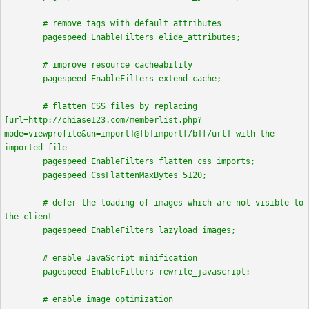
# remove tags with default attributes
pagespeed EnableFilters elide_attributes;
# improve resource cacheability
pagespeed EnableFilters extend_cache;
# flatten CSS files by replacing
[url=http://chiase123.com/memberlist.php?
mode=viewprofile&un=import]@[b]import[/b][/url] with the
imported file
pagespeed EnableFilters flatten_css_imports;
pagespeed CssFlattenMaxBytes 5120;
# defer the loading of images which are not visible to
the client
pagespeed EnableFilters lazyload_images;
# enable JavaScript minification
pagespeed EnableFilters rewrite_javascript;
# enable image optimization