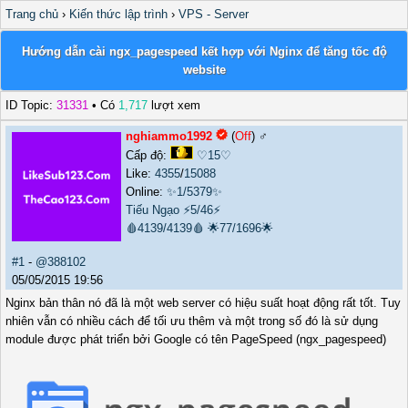
Trang chủ
›
Kiến thức lập trình
›
VPS - Server
Hướng dẫn cài ngx_pagespeed kết hợp với Nginx để tăng tốc độ
website
ID Topic:
31331
• Có
1,717
lượt xem
nghiammo1992
(
Off
) ♂️
Cấp độ:
♡15♡
Like:
4355
/
15088
Online:
✨1/5379✨
Tiếu Ngạo
⚡5/46⚡
🩸4139/4139🩸
🌟77/1696🌟
#1
-
@388102
05/05/2015 19:56
Nginx bản thân nó đã là một web server có hiệu suất hoạt động rất tốt. Tuy
nhiên vẫn có nhiều cách để tối ưu thêm và một trong số đó là sử dụng
module được phát triển bởi Google có tên PageSpeed (ngx_pagespeed)