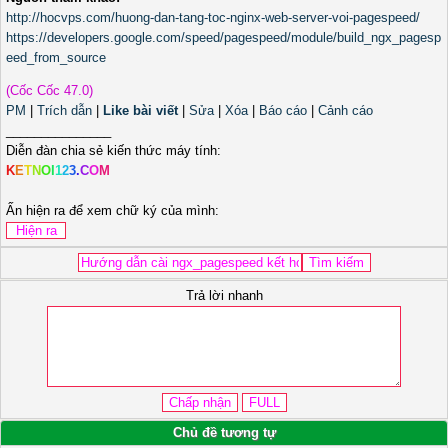
http://hocvps.com/huong-dan-tang-toc-nginx-web-server-voi-pagespeed/
https://developers.google.com/speed/pagespeed/module/build_ngx_pagesp
eed_from_source
(Cốc Cốc 47.0)
PM
|
Trích dẫn
|
Like bài viết
|
Sửa
|
Xóa
|
Báo cáo
|
Cảnh cáo
_______________
Diễn đàn chia sẻ kiến thức máy tính:
K
E
T
N
O
I
1
2
3
.
C
O
M
Ấn hiện ra để xem chữ ký của mình:
Trả lời nhanh
Chủ đề tương tự