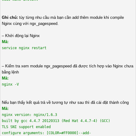
Ghi chú:
tùy từng nhu cầu mà bạn cần add thêm module khi compile
Nginx cùng với ngx_pagespeed.
– Khởi động lại Nginx
Mã:
service nginx restart
– Kiểm tra xem module ngx_pagespeed đã được tích hợp vào Nginx chưa
bằng lệnh
Mã:
nginx -V
Nếu bạn thấy kết quả trả về tương tự như sau thì đã cài đặt thành công
Mã:
nginx version: nginx/1.6.3
built by gcc 4.4.7 20120313 (Red Hat 4.4.7-4) (GCC)
TLS SNI support enabled
configure arguments: [COLOR=#FF0000]--add-