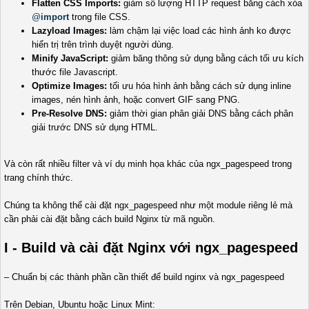
Flatten CSS Imports:
giảm số lượng HTTP request bằng cách xóa
@
import
trong file CSS.
Lazyload Images:
làm chậm lại việc load các hình ảnh ko được
hiển trị trên trình duyệt người dùng.
Minify JavaScript:
giảm băng thông sử dụng bằng cách tối ưu kích
thước file Javascript.
Optimize Images:
tối ưu hóa hình ảnh bằng cách sử dụng inline
images, nén hình ảnh, hoặc convert GIF sang PNG.
Pre-Resolve DNS:
giảm thời gian phân giải DNS bằng cách phân
giải trước DNS sử dụng HTML.
Và còn rất nhiều filter và ví dụ minh họa khác của ngx_pagespeed trong
trang chính thức.
Chúng ta không thể cài đặt ngx_pagespeed như một module riêng lẻ mà
cần phải cài đặt bằng cách build Nginx từ mã nguồn.
I - Build và cài đặt Nginx với ngx_pagespeed
– Chuẩn bị các thành phần cần thiết để build nginx và ngx_pagespeed
Trên Debian, Ubuntu hoặc Linux Mint: