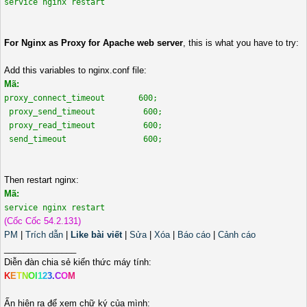
service nginx restart
For Nginx as Proxy for Apache web server
, this is what you have to try:
Add this variables to nginx.conf file:
Mã:
proxy_connect_timeout 600;
proxy_send_timeout 600;
proxy_read_timeout 600;
send_timeout 600;
Then restart nginx:
Mã:
service nginx restart
(Cốc Cốc 54.2.131)
PM
|
Trích dẫn
|
Like bài viết
|
Sửa
|
Xóa
|
Báo cáo
|
Cảnh cáo
_______________
Diễn đàn chia sẻ kiến thức máy tính:
K
E
T
N
O
I
1
2
3
.
C
O
M
Ấn hiện ra để xem chữ ký của mình: