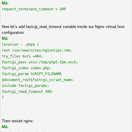
Mã:
request_terminate_timeout = 300
Now let’s add fastcgi_read_timeout variable inside our Nginx virtual host
configuration:
Mã:
location ~ .php$ {
root /var/www/sites/nginxtips.com;
try_files $uri =404;
fastcgi_pass unix:/tmp/php5-fpm.sock;
fastcgi_index index.php;
fastcgi_param SCRIPT_FILENAME
$document_root$fastcgi_script_name;
include fastcgi_params;
fastcgi_read_timeout 300;
}
Then restart nginx:
Mã: