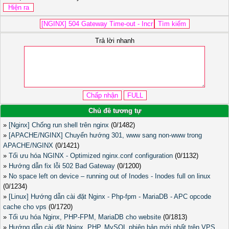
Trả lời nhanh
Chủ đề tương tự
»
[Nginx] Chống run shell trên nginx
(0/1482)
»
[APACHE/NGINX] Chuyển hướng 301, www sang non-www trong
APACHE/NGINX
(0/1421)
»
Tối ưu hóa NGINX - Optimized nginx.conf configuration
(0/1132)
»
Hướng dẫn fix lỗi 502 Bad Gateway
(0/1200)
»
No space left on device – running out of Inodes - Inodes full on linux
(0/1234)
»
[Linux] Hướng dẫn cài đặt Nginx - Php-fpm - MariaDB - APC opcode
cache cho vps
(0/1720)
»
Tối ưu hóa Nginx, PHP-FPM, MariaDB cho website
(0/1813)
»
Hướng dẫn cài đặt Nginx, PHP, MySQL phiên bản mới nhất trên VPS