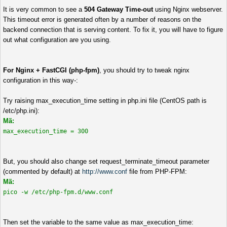
It is very common to see a
504 Gateway Time-out
using Nginx webserver.
This timeout error is generated often by a number of reasons on the
backend connection that is serving content. To fix it, you will have to figure
out what configuration are you using.
For Nginx + FastCGI (php-fpm)
, you should try to tweak nginx
configuration in this way-:
Try raising max_execution_time setting in php.ini file (CentOS path is
/etc/php.ini):
Mã:
max_execution_time = 300
But, you should also change set request_terminate_timeout parameter
(commented by default) at
http://www.conf
file from PHP-FPM:
Mã:
pico -w /etc/php-fpm.d/www.conf
Then set the variable to the same value as max_execution_time: