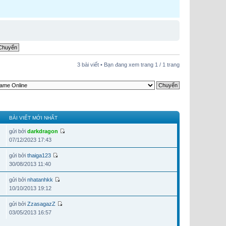
3 bài viết • Bạn đang xem trang
1
/
1
trang
BÀI VIẾT MỚI NHẤT
gửi bởi
darkdragon
07/12/2023 17:43
gửi bởi
thaiga123
30/08/2013 11:40
gửi bởi
nhatanhkk
10/10/2013 19:12
gửi bởi
ZzasagazZ
03/05/2013 16:57