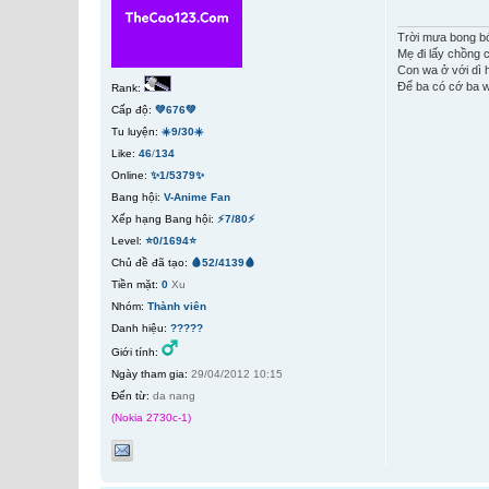
Trời mưa bong b
Mẹ đi lấy chồng c
Con wa ở với dì 
Để ba có cớ ba w
Rank:
Cấp độ:
💚676💚
Tu luyện:
☀️9/30☀️
Like:
46
/
134
Online:
✨1/5379✨
Bang hội:
V-Anime Fan
Xếp hạng Bang hội:
⚡7/80⚡
Level:
⭐0/1694⭐
Chủ đề đã tạo:
🩸52/4139🩸
Tiền mặt:
0
Xu
Nhóm:
Thành viên
Danh hiệu:
?????
Giới tính:
Ngày tham gia:
29/04/2012 10:15
Đến từ:
da nang
(Nokia 2730c-1)