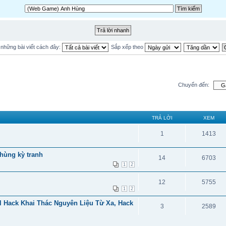
ị những bài viết cách đây:
Sắp xếp theo
Chuyển đến:
TRẢ LỜI
XEM
1
1413
 hùng kỳ tranh
14
6703
1
2
12
5755
1
2
l Hack Khai Thác Nguyên Liệu Từ Xa, Hack
3
2589