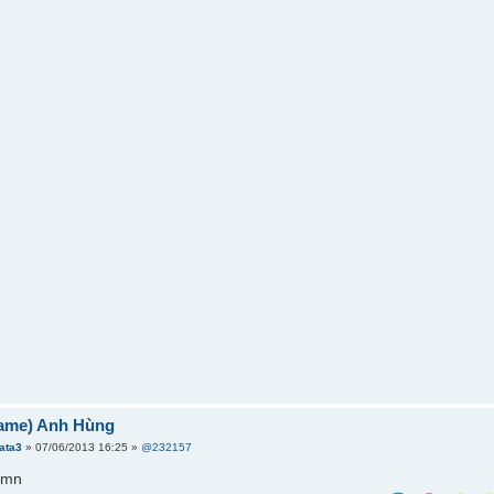
ame) Anh Hùng
tata3
» 07/06/2013 16:25 »
@232157
 mn