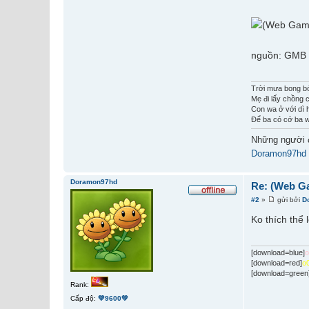
nguồn: GMB
Trời mưa bong b
Mẹ đi lấy chồng c
Con wa ở với dì 
Để ba có cớ ba w
Những người 
Doramon97hd
Doramon97hd
Re: (Web G
#2
»
gửi bởi
D
Ko thích thể 
[download=blue]
[download=red]
o
[download=green
Rank:
Cấp độ:
💚9600💚