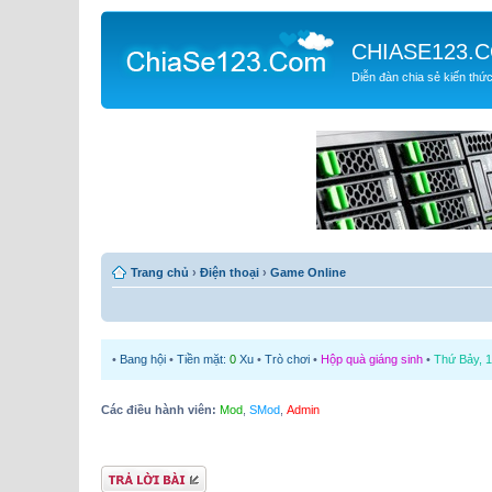
CHIASE123.
Diễn đàn chia sẻ kiến thứ
Trang chủ
›
Điện thoại
›
Game Online
•
Bang hội
•
Tiền mặt:
0
Xu
•
Trò chơi
•
Hộp quà giáng sinh
•
Thứ Bảy, 1
Các điều hành viên:
Mod
,
SMod
,
Admin
Gửi bài trả lời