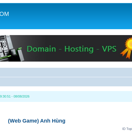
COM
c
9:30:51 - 08/08/2026
(Web Game) Anh Hùng
ID Top