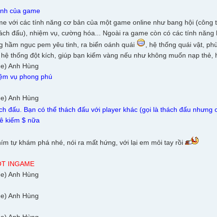
ính của game
e với các tính năng cơ bản của một game online như bang hội (công
hách đấu), nhiệm vụ, cường hóa... Ngoài ra game còn có các tính năng
g hầm ngục pem yêu tinh, ra biển oánh quái
, hệ thống quái vật, ph
hệ thống đột kích, giúp bạn kiếm vàng nếu như không muốn nạp thẻ, hệ 
iệm vụ phong phú
ch đấu. Bạn có thể thách đấu với player khác (gọi là thách đấu nhưng
uê kiếm $ nữa
hím tự khám phá nhé, nói ra mất hứng, với lại em mỏi tay rồi
T INGAME