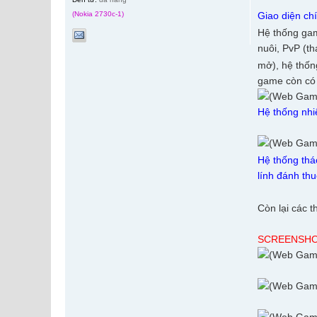
(Nokia 2730c-1)
Giao diện ch
Hệ thống gam
nuôi, PvP (t
mở), hệ thốn
game còn có 
Hệ thống nh
Hệ thống thá
lính đánh th
Còn lại các t
SCREENSHO