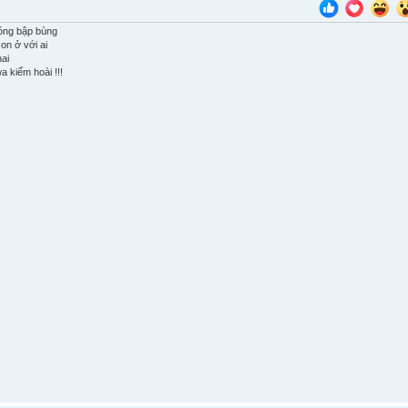
óng bập bùng
on ở với ai
hai
a kiếm hoài !!!