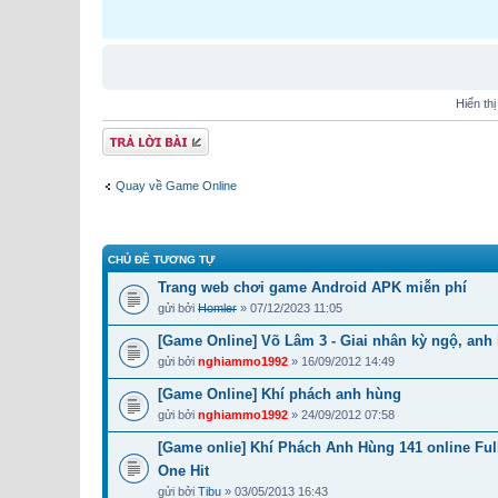
Hiển th
Gửi bài trả lời
Quay về Game Online
CHỦ ĐỀ TƯƠNG TỰ
Trang web chơi game Android APK miễn phí
gửi bởi
Homler
» 07/12/2023 11:05
[Game Online] Võ Lâm 3 - Giai nhân kỳ ngộ, anh
gửi bởi
nghiammo1992
» 16/09/2012 14:49
[Game Online] Khí phách anh hùng
gửi bởi
nghiammo1992
» 24/09/2012 07:58
[Game onlie] Khí Phách Anh Hùng 141 online Ful
One Hit
gửi bởi
Tibu
» 03/05/2013 16:43