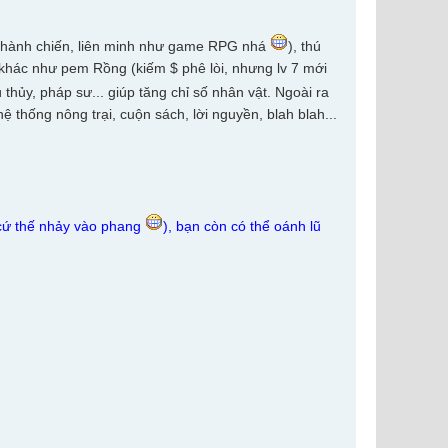
 thành chiến, liên minh như game RPG nhá
), thú
 khác như pem Rồng (kiếm $ phê lòi, nhưng lv 7 mới
ù thủy, pháp sư... giúp tăng chỉ số nhân vật. Ngoài ra
thống nông trại, cuộn sách, lời nguyền, blah blah...
 cứ thế nhảy vào phang
), bạn còn có thể oánh lũ