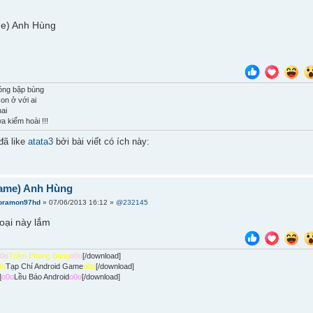
óng bập bùng
on ở với ai
hai
a kiếm hoài !!!
đã like
atata3
bởi bài viết có ích này:
ame) Anh Hùng
oramon97hd
» 07/06/2013 16:12 »
@232145
loại này lắm
o0o
Trảm Phong Bang
o0o
[/download]
0o
Tạp Chí Android Game
o0o
[/download]
]
o0o
Lều Báo Android
o0o
[/download]