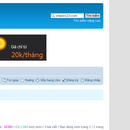
Tìm kiếm nâng cao
Trợ giúp
Rating
Xếp hạng Like
Đăng ký
Đăng nhập
ic:
18360
• Có
1,665
lượt xem • 3 bài viết • Bạn đang xem trang
1
/
1
trang