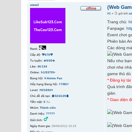
atata3
(Web Gam
#1
»
gửi bởi
a
Trang chủ:
h
Fanpage:
ht
Event chơi g
Phiên bản An
Các dòng má
Rank:
Cấp độ:
💚676💚
Nếu như bạn 
Tu luyện:
☀️9/30☀️
Like:
46
/
134
chơi nhẹ nhà
Online:
✨1/5379✨
game thủ dù 
Bang hội:
V-Anime Fan
* Đăng ký tà
Xếp hạng Bang hội:
⚡7/80⚡
Quá trình đă
Level:
⭐0/1694⭐
giản.
Chủ đề đã tạo:
🩸52/4139🩸
* Giao diện đ
Tiền mặt:
0
Xu
Nhóm:
Thành viên
Danh hiệu:
?????
Giới tính:
Ngày tham gia:
29/04/2012 10:15
Đến từ:
da nang