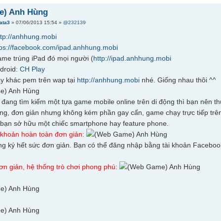
e) Anh Hùng
tata3
» 07/06/2013 15:54 »
@232139
ttp://anhhung.mobi
tps://facebook.com/ipad.anhhung.mobi
ame trúng iPad đó mọi người (
http://ipad.anhhung.mobi
droid:
CH Play
y khác pem trên wap tại
http://anhhung.mobi
nhé. Giống nhau thôi ^^
đang tìm kiếm một tựa game mobile online trên di động thì bạn nên 
ng, đơn giản nhưng không kém phần gay cấn, game chạy trực tiếp trên 
bạn sở hữu một chiếc smartphone hay feature phone.
i khoản hoàn toàn đơn giản:
ng ký hết sức đơn giản. Bạn có thể đăng nhập bằng tài khoản Faceboo
ơn giản, hệ thống trò chơi phong phú: