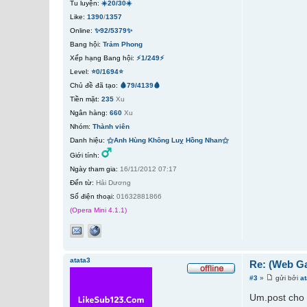
Tu luyện:
☀️20/30☀️
Like:
1390
/
1357
Online:
✨92/5379✨
Bang hội:
Trảm Phong
Xếp hạng Bang hội:
⚡1/249⚡
Level:
⭐0/1694⭐
Chủ đề đã tạo:
🩸79/4139🩸
Tiền mặt:
235
Xu
Ngân hàng:
660
Xu
Nhóm:
Thành viên
Danh hiệu:
⚝Anh Hùng Không Luỵ Hồng Nhan⚝
Giới tính:
Ngày tham gia:
16/11/2012 07:17
Đến từ:
Hải Dương
Số điện thoại:
01632881866
(Opera Mini 4.1.1)
atata3
Re: (Web G
#3
»
gửi bởi
a
Um.post cho