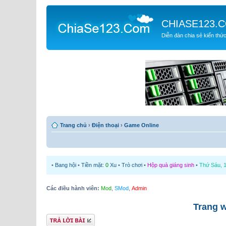
CHIASE123.
Diễn đàn chia sẻ kiến thứ
Trang chủ
›
Điện thoại
›
Game Online
•
Bang hội
•
Tiền mặt:
0
Xu
•
Trò chơi
•
Hộp quà giáng sinh
•
Thứ Sáu, 1
Các điều hành viên:
Mod
,
SMod
,
Admin
Trang 
Gửi bài trả lời