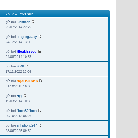
BÀI VIẾT MỚI NHẤT
gửi bởi
Kinhthien
25/07/2014 22:22
gửi bởi
dragongalaxy
24/12/2014 13:09
gửi bởi
Hieukissyou
04/08/2014 10:57
gửi bởi
2048
17/11/2022 16:04
gửi bởi
NgoHaiThien
01/10/2015 19:06
gửi bởi
Hjhj
19/03/2014 10:39
gửi bởi
NgonS2Ngon
29/10/2013 05:27
gửi bởi
anhphong247
28/06/2025 09:50