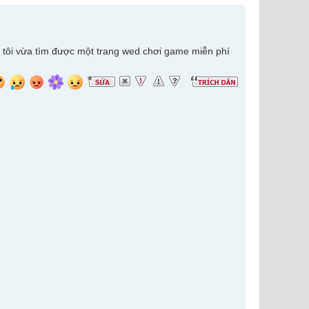
. tôi vừa tìm được một trang wed chơi game miễn phí