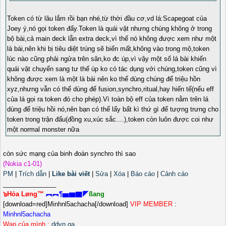
Token có từ lâu lắm rồi bạn nhé,từ thời đầu cơ,vd lá:Scapegoat của
Joey ý,nó gọi token đấy.Token là quái vật nhưng chúng không ở trong
bộ bài,cả main deck lẫn extra deck,vì thế nó không được xem như một
lá bài,nên khi bị tiêu diệt trúng sẽ biến mất,không vào trong mộ,token
lúc nào cũng phải ngửa trên sân,ko đc úp,vì vậy một số lá bài khiến
quái vật chuyển sang tư thế úp ko có tác dụng với chúng,token cũng vì
không được xem là một là bài nên ko thể dùng chúng để triệu hồn
xyz,nhưng vẫn có thể dùng để fusion,synchro,ritual,hay hiến tế(nếu eff
của lá gọi ra token đó cho phép).Vì toàn bộ eff của token nằm trên lá
dùng để triệu hồi nó,nên bạn có thể lấy bất kì thứ gì để tượng trưng cho
token trong trận đấu(đồng xu,xúc sắc....),token còn luôn được coi như
một normal monster nữa
còn sức mạng của binh đoàn synchro thì sao
(Nokia c1-01)
PM
|
Trích dẫn
|
Like bài viết
|
Sửa
|
Xóa
|
Báo cáo
|
Cảnh cáo
_______________
๖Hỏa Løng™
︻︻¶▅▆▇◤
ßang
[download=red]Minhnl5achacha[/download]
VIP MEMBER
:
Minhnl5achacha
Wap của mình :
ddvn.ga