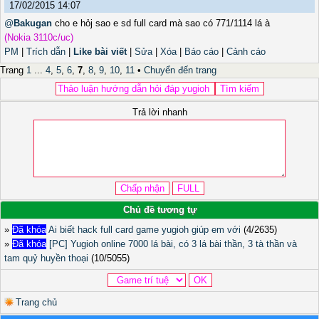
17/02/2015 14:07
@
Bakugan
cho e hỏj sao e sd full card mà sao có 771/1114 lá à
(Nokia 3110c/uc)
PM
|
Trích dẫn
|
Like bài viết
|
Sửa
|
Xóa
|
Báo cáo
|
Cảnh cáo
Trang
1
...
4
,
5
,
6
,
7
,
8
,
9
,
10
,
11
•
Chuyển đến trang
Trả lời nhanh
Chủ đề tương tự
»
Đã khóa
Ai biết hack full card game yugioh giúp em với
(4/2635)
»
Đã khóa
[PC] Yugioh online 7000 lá bài, có 3 lá bài thần, 3 tà thần và
tam quỷ huyền thoại
(10/5055)
Trang chủ