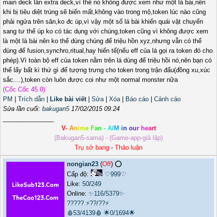
main deck lẫn extra deck,vì thế nó không được xem như một lá bài,nên
khi bị tiêu diệt trúng sẽ biến mất,không vào trong mộ,token lúc nào cũng
phải ngửa trên sân,ko đc úp,vì vậy một số lá bài khiến quái vật chuyển
sang tư thế úp ko có tác dụng với chúng,token cũng vì không được xem
là một là bài nên ko thể dùng chúng để triệu hồn xyz,nhưng vẫn có thể
dùng để fusion,synchro,ritual,hay hiến tế(nếu eff của lá gọi ra token đó cho
phép).Vì toàn bộ eff của token nằm trên lá dùng để triệu hồi nó,nên bạn có
thể lấy bất kì thứ gì để tượng trưng cho token trong trận đấu(đồng xu,xúc
sắc....),token còn luôn được coi như một normal monster nữa
(Cốc Cốc 45.0)
PM
|
Trích dẫn
|
Like bài viết
|
Sửa
|
Xóa
|
Báo cáo
|
Cảnh cáo
Sửa lần cuối:
bakugan5
17/02/2015 09:24
_______________
V
-
A
n
i
m
e
F
a
n
-
A
/
M
i
n
o
u
r
h
e
a
r
t
(Bakugan5-sama) - (Game-app-giả lập)
Trụ sở bang
-
Thảo luận
nongian23
(
Off
) ⭕️
Cấp độ:
♡999♡
Like:
50
/
249
Online:
✨116/5379✨
?????
⚡??/??⚡
🩸53/4139🩸
🌟0/1694🌟