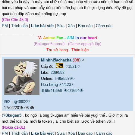
điểm yếu lá đấy là mấy cái chữ nó là ma pháp vĩnh cửu nên sẽ hạn chế số
bài ma pháp và cạm bẫy dùng trên sân,bạn có thể lợi dụng điều đấy,để gọi
quái dồn dập đánh mà không sợ trap
(Cốc Cốc 45.0)
PM
|
Trích dẫn
|
Like bài viết
|
Sửa
|
Xóa
|
Báo cáo
|
Cảnh cáo
_______________
V
-
A
n
i
m
e
F
a
n
-
A
/
M
i
n
o
u
r
h
e
a
r
t
(Bakugan5-sama) - (Game-app-giả lập)
Trụ sở bang
-
Thảo luận
Minhnl5achacha
(
Off
) ♂️
Cấp độ:
♡1521♡
Like:
209
/
592
Online:
✨95/5379✨
Hỏa Løng
⚡4/123⚡
🩸66/4139🩸
🌟1/1694🌟
#62
-
@380222
17/02/2015 06:45
@
3kugan5
, ko ngờ là ông 3kugan am hiểu về bài yugi thế . Giờ mới ra
một thể loại bài mới là token , ai cho biết sơ lược về token với !
(Nokia c1-01)
PM
|
Trích dẫn
|
Like bài viết
|
Sửa
|
Xóa
|
Báo cáo
|
Cảnh cáo