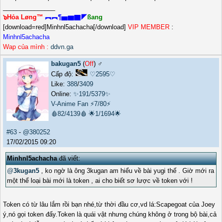
_______________
๖Hỏa Løng™
︻︻¶▅▆▇◤
ßang
[download=red]Minhnl5achacha[/download]
VIP MEMBER
:
Minhnl5achacha
Wap của mình :
ddvn.ga
bakugan5
(
Off
) ♂️
Cấp độ:
♡2595♡
Like:
388
/
3409
Online:
✨191/5379✨
V-Anime Fan
⚡7/80⚡
🩸82/4139🩸
🌟1/1694🌟
#63
-
@380252
17/02/2015 09:20
Minhnl5achacha
đã viết:
@
3kugan5
, ko ngờ là ông 3kugan am hiểu về bài yugi thế . Giờ mới ra
một thể loại bài mới là token , ai cho biết sơ lược về token với !
Token có từ lâu lắm rồi bạn nhé,từ thời đầu cơ,vd lá:Scapegoat của Joey
ý,nó gọi token đấy.Token là quái vật nhưng chúng không ở trong bộ bài,cả