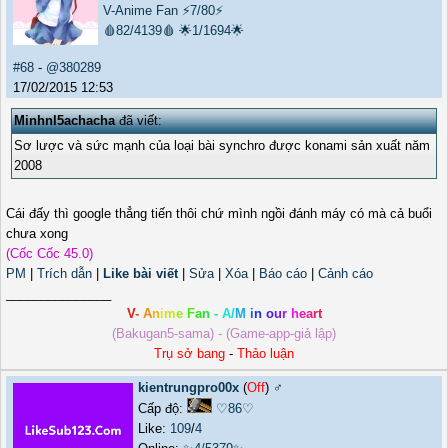
V-Anime Fan
⚡7/80⚡
🩸82/4139🩸
🌟1/1694🌟
#68
-
@380289
17/02/2015 12:53
Minhnl5achacha
đã viết:
Sơ lược và sức mạnh của loại bài synchro được konami sản xuất năm
2008
Cái đấy thì google thẳng tiến thôi chứ mình ngồi đánh máy có mà cả buổi
chưa xong
(Cốc Cốc 45.0)
PM
|
Trích dẫn
|
Like bài viết
|
Sửa
|
Xóa
|
Báo cáo
|
Cảnh cáo
_______________
V
-
A
n
i
m
e
F
a
n
-
A
/
M
i
n
o
u
r
h
e
a
r
t
(Bakugan5-sama) - (Game-app-giả lập)
Trụ sở bang
-
Thảo luận
kientrungpro00x
(
Off
) ♂️
Cấp độ:
♡86♡
Like:
109
/
4