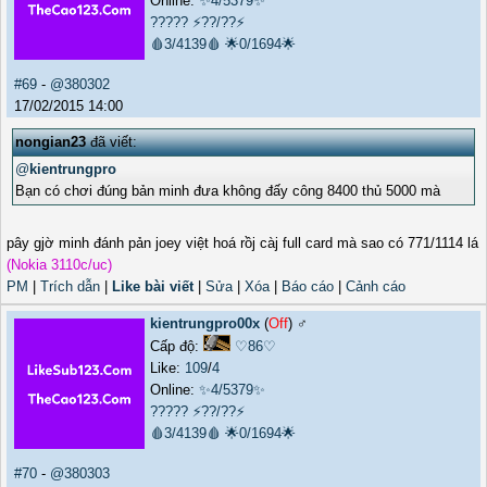
Online:
✨4/5379✨
?????
⚡??/??⚡
🩸3/4139🩸
🌟0/1694🌟
#69
-
@380302
17/02/2015 14:00
nongian23
đã viết:
@
kientrungpro
Bạn có chơi đúng bản minh đưa không đấy công 8400 thủ 5000 mà
pây gjờ minh đánh pản joey việt hoá rồj càj full card mà sao có 771/1114 lá
(Nokia 3110c/uc)
PM
|
Trích dẫn
|
Like bài viết
|
Sửa
|
Xóa
|
Báo cáo
|
Cảnh cáo
kientrungpro00x
(
Off
) ♂️
Cấp độ:
♡86♡
Like:
109
/
4
Online:
✨4/5379✨
?????
⚡??/??⚡
🩸3/4139🩸
🌟0/1694🌟
#70
-
@380303