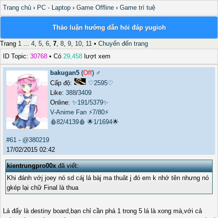
Trang chủ
›
PC - Laptop
›
Game Offline
›
Game trí tuệ
Thảo luận hướng dẫn hỏi đáp yugioh
Trang
1
...
4
,
5
,
6
,
7
,
8
,
9
,
10
,
11
•
Chuyển đến trang
ID Topic:
30768
• Có
29,458
lượt xem
bakugan5
(
Off
) ♂️
Cấp độ:
♡2595♡
Like:
388
/
3409
Online:
✨191/5379✨
V-Anime Fan
⚡7/80⚡
🩸82/4139🩸
🌟1/1694🌟
#61
-
@380219
17/02/2015 02:42
kientrungpro00x
đã viết:
Khi đánh vớj joey nó sd cáj lá bàj ma thuât j đó em k nhớ tên nhưng nó
gkép lại chữ Final là thua
Lá đấy là destiny board,bạn chỉ cần phá 1 trong 5 lá là xong mà,với cả