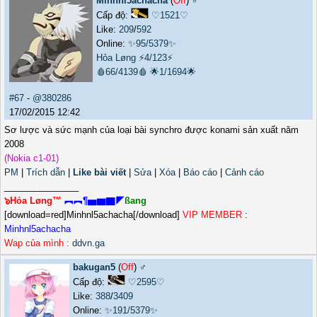
Minhnl5achacha
(
Off
) ♂️
Cấp độ:
♡1521♡
Like:
209
/
592
Online:
✨95/5379✨
Hỏa Løng
⚡4/123⚡
🩸66/4139🩸
🌟1/1694🌟
#67
-
@380286
17/02/2015 12:42
Sơ lược và sức mạnh của loại bài synchro được konami sản xuất năm
2008
(Nokia c1-01)
PM
|
Trích dẫn
|
Like bài viết
|
Sửa
|
Xóa
|
Báo cáo
|
Cảnh cáo
_______________
๖Hỏa Løng™
︻︻¶▅▆▇◤
ßang
[download=red]Minhnl5achacha[/download]
VIP MEMBER
:
Minhnl5achacha
Wap của mình :
ddvn.ga
bakugan5
(
Off
) ♂️
Cấp độ:
♡2595♡
Like:
388
/
3409
Online:
✨191/5379✨