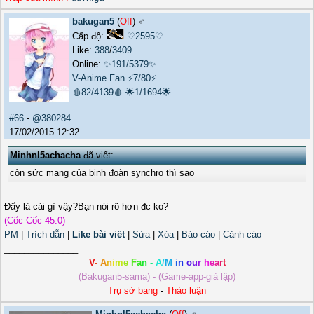
bakugan5
(
Off
) ♂️
Cấp độ:
♡2595♡
Like:
388
/
3409
Online:
✨191/5379✨
V-Anime Fan
⚡7/80⚡
🩸82/4139🩸
🌟1/1694🌟
#66
-
@380284
17/02/2015 12:32
Minhnl5achacha
đã viết:
còn sức mạng của binh đoàn synchro thì sao
Đấy là cái gì vậy?Bạn nói rõ hơn đc ko?
(Cốc Cốc 45.0)
PM
|
Trích dẫn
|
Like bài viết
|
Sửa
|
Xóa
|
Báo cáo
|
Cảnh cáo
_______________
V
-
A
n
i
m
e
F
a
n
-
A
/
M
i
n
o
u
r
h
e
a
r
t
(Bakugan5-sama) - (Game-app-giả lập)
Trụ sở bang
-
Thảo luận