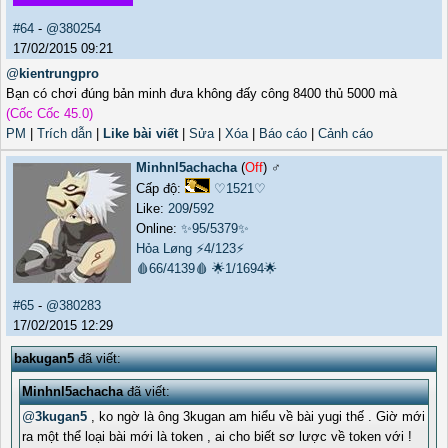
#64
-
@380254
17/02/2015 09:21
@
kientrungpro
Bạn có chơi đúng bản minh đưa không đấy công 8400 thủ 5000 mà
(Cốc Cốc 45.0)
PM
|
Trích dẫn
|
Like bài viết
|
Sửa
|
Xóa
|
Báo cáo
|
Cảnh cáo
Minhnl5achacha
(
Off
) ♂️
Cấp độ:
♡1521♡
Like:
209
/
592
Online:
✨95/5379✨
Hỏa Løng
⚡4/123⚡
🩸66/4139🩸
🌟1/1694🌟
#65
-
@380283
17/02/2015 12:29
bakugan5
đã viết:
Minhnl5achacha
đã viết:
@
3kugan5
, ko ngờ là ông 3kugan am hiểu về bài yugi thế . Giờ mới
ra một thể loại bài mới là token , ai cho biết sơ lược về token với !