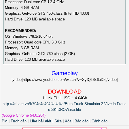
Processor: Dual core CPU 2.4 GHz
Memory: 4 GB RAM
Graphics: GeForce GTS 450-class (Intel HD 4000)
Hard Drive: 120 MB available space
RECOMMENDED:
OS: Windows 7/8.1/10 64-bit
Processor: Quad core CPU 3.0 GHz
Memory: 6 GB RAM
Graphics: GeForce GTX 760-class (2 GB)
Hard Drive: 120 MB available space
Gameplay
[video]https://www.youtube.com/watch?v=SyIQL8x6uD8[/video]
DOWNLOAD
1 Link FULL ISO ~ 4.64Gb
http://4share.vn/f/794c4a494f4c4d4c/Euro.Truck.Simulator.2.Vive.la.Franc
e-SKIDROW.iso.file
(Google Chrome 54.0.284)
PM
|
Trích dẫn
|
Like bài viết
|
Sửa
|
Xóa
|
Báo cáo
|
Cảnh cáo