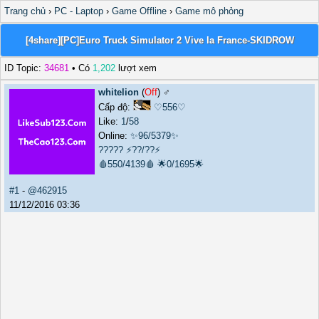
Trang chủ
›
PC - Laptop
›
Game Offline
›
Game mô phỏng
[4share][PC]Euro Truck Simulator 2 Vive la France-SKIDROW
ID Topic:
34681
• Có
1,202
lượt xem
whitelion
(
Off
) ♂️
Cấp độ:
♡556♡
Like:
1
/
58
Online:
✨96/5379✨
?????
⚡??/??⚡
🩸550/4139🩸
🌟0/1695🌟
#1
-
@462915
11/12/2016 03:36