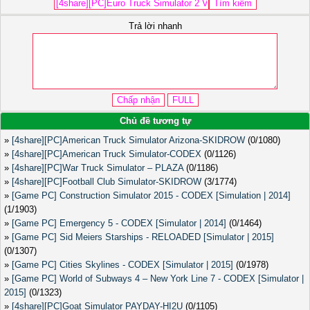
Trả lời nhanh
Chủ đề tương tự
»
[4share][PC]American Truck Simulator Arizona-SKIDROW
(0/1080)
»
[4share][PC]American Truck Simulator-CODEX
(0/1126)
»
[4share][PC]War Truck Simulator – PLAZA
(0/1186)
»
[4share][PC]Football Club Simulator-SKIDROW
(3/1774)
»
[Game PC] Construction Simulator 2015 - CODEX [Simulation | 2014]
(1/1903)
»
[Game PC] Emergency 5 - CODEX [Simulator | 2014]
(0/1464)
»
[Game PC] Sid Meiers Starships - RELOADED [Simulator | 2015]
(0/1307)
»
[Game PC] Cities Skylines - CODEX [Simulator | 2015]
(0/1978)
»
[Game PC] World of Subways 4 – New York Line 7 - CODEX [Simulator |
2015]
(0/1323)
»
[4share][PC]Goat Simulator PAYDAY-HI2U
(0/1105)