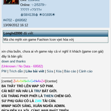
Online:
✨2/5379✨
?????
⚡??/??⚡
🩸58/4139🩸
🌟0/1695🌟
#4702
-
@69582
13/09/2012 16:12
Longhd2000
đã viết:
Mà cho mjǹh xin game Fashion Icon vjet hóa vớj
xin chia buồn, chưa ai vh game này cả vì nghĩ ít khách (game con gái)
đây là bản gốc
down and thanks
(Unknown / No Data - 69582)
PM
|
Trích dẫn
|
Like bài viết
|
Sửa
|
Xóa
|
Báo cáo
|
Cảnh cáo
_______________
[center]
Z
•
A
•
N
•
N
•
A
•
G
•
H
•
A
•
Z
•
I
[/center]
BA THẦY TRÒ LÊN WAP SỜ PAM.
CÁI MẶT HÀI HÀI LÀ
TRƯ
BÁT GIỚI.
CÁI THẰNG PHƠI PHỚI LÀ
THIEN
CHÉM GIÓ.
SƯ PHỤ GIÀU CÓ LÀ
ZAN
TÀI CÁN.
MWAP NGỜI SÁNG, XUÂN NGHĨA ADMIN.
ĐÍCH ĐẾN XA XÔI, CÙNG WAP PHÁT TRIỂN