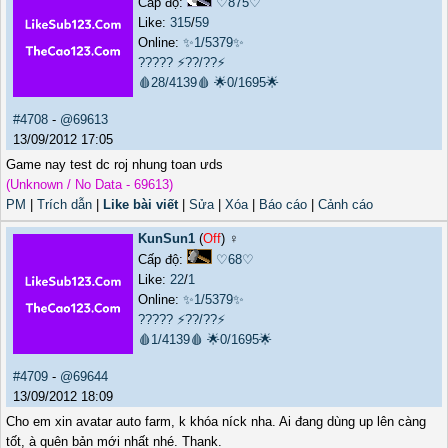
Cấp độ:
♡875♡
Like:
315
/
59
Online:
✨1/5379✨
?????
⚡??/??⚡
🩸28/4139🩸
🌟0/1695🌟
#4708
-
@69613
13/09/2012 17:05
Game nay test dc roj nhung toan ưds
(Unknown / No Data - 69613)
PM
|
Trích dẫn
|
Like bài viết
|
Sửa
|
Xóa
|
Báo cáo
|
Cảnh cáo
KunSun1
(
Off
) ♀️
Cấp độ:
♡68♡
Like:
22
/
1
Online:
✨1/5379✨
?????
⚡??/??⚡
🩸1/4139🩸
🌟0/1695🌟
#4709
-
@69644
13/09/2012 18:09
Cho em xin avatar auto farm, k khóa níck nha. Ai đang dùng up lên càng
tốt, à quên bản mới nhất nhé. Thank.