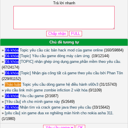
Trả lời nhanh
Chủ đề tương tự
»
Đã khóa
Topic yêu cầu các bản hack mod của game online
(160/59884)
»
Đã khóa
[Topic] Yêu cầu game dòng máy cảm ứng.
(19/12144)
»
Đã khóa
[TOPIC] nhận ghép ứng dụng,game,phần mềm theo yêu cầu.
(47/24174)
»
Đã khóa
[Topic] Nhận gia công tất cả game theo yêu cầu bởi Phan Tôn
(229/81152)
»
Thảo luận
Topic yêu cầu dòng game hệ điều hành s60v3
(31/15743)
»
yêu cầu link mới game zombie infiction 2 việt hóa
(0/1109)
»
Đã khóa
Yêu cầu game
(2/1687)
»
[Yêu cầu] vh cho mình game này
(5/2649)
»
Đã khóa
Nhận tìm và crack game java theo yêu cầu
(33/15642)
»
[yêu cầu] xin game đua xe nghiêng màn hình cho nokia asha 311.
(1/1980)