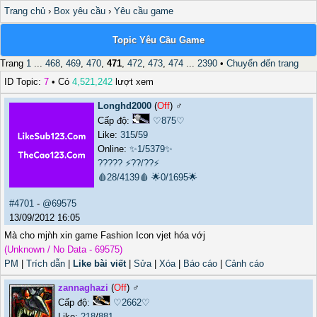
Trang chủ
›
Box yêu cầu
›
Yêu cầu game
Topic Yêu Cầu Game
Trang
1
...
468
,
469
,
470
,
471
,
472
,
473
,
474
...
2390
•
Chuyển đến trang
ID Topic:
7
• Có
4,521,242
lượt xem
Longhd2000
(
Off
) ♂️
Cấp độ:
♡875♡
Like:
315
/
59
Online:
✨1/5379✨
?????
⚡??/??⚡
🩸28/4139🩸
🌟0/1695🌟
#4701
-
@69575
13/09/2012 16:05
Mà cho mjǹh xin game Fashion Icon vjet hóa vớj
(Unknown / No Data - 69575)
PM
|
Trích dẫn
|
Like bài viết
|
Sửa
|
Xóa
|
Báo cáo
|
Cảnh cáo
zannaghazi
(
Off
) ♂️
Cấp độ:
♡2662♡
Like:
218
/
881