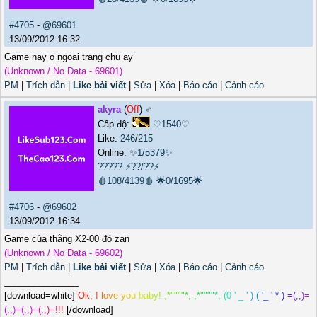
#4705
-
@69601
13/09/2012 16:32
Game nay o ngoai trang chu ay
(Unknown / No Data - 69601)
PM
|
Trích dẫn
|
Like bài viết
|
Sửa
|
Xóa
|
Báo cáo
|
Cảnh cáo
akyra
(
Off
) ♂️
Cấp độ:
♡1540♡
Like:
246
/
215
Online:
✨1/5379✨
?????
⚡??/??⚡
🩸108/4139🩸
🌟0/1695🌟
#4706
-
@69602
13/09/2012 16:34
Game của thằng X2-00 đó zan
(Unknown / No Data - 69602)
PM
|
Trích dẫn
|
Like bài viết
|
Sửa
|
Xóa
|
Báo cáo
|
Cảnh cáo
_______________
[download=white]
O
k
,
I
l
o
v
e
y
o
u
b
a
b
y
!
,
*
"
"
"
"
*
,
,
*
"
"
"
"
*
,
(
0
'
_
'
)
(
'
_
'
*
)
=
(
,
,
)
=
(
,
,
)
=
(
,
,
)
=
(
,
,
)
=
!
!
!
[/download]