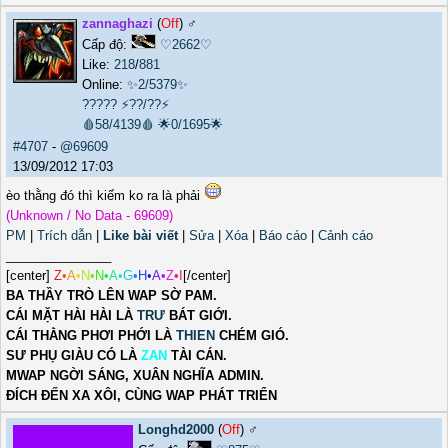
zannaghazi
(
Off
) ♂️
Cấp độ:
♡2662♡
Like:
218
/
881
Online:
✨2/5379✨
?????
⚡??/??⚡
🩸58/4139🩸
🌟0/1695🌟
#4707
-
@69609
13/09/2012 17:03
èo thằng đó thì kiếm ko ra là phải
(Unknown / No Data - 69609)
PM
|
Trích dẫn
|
Like bài viết
|
Sửa
|
Xóa
|
Báo cáo
|
Cảnh cáo
_______________
[center]
Z
•
A
•
N
•
N
•
A
•
G
•
H
•
A
•
Z
•
I
[/center]
BA THẦY TRÒ LÊN WAP SỜ PAM.
CÁI MẶT HÀI HÀI LÀ
TRƯ
BÁT GIỚI.
CÁI THẰNG PHƠI PHỚI LÀ
THIEN
CHÉM GIÓ.
SƯ PHỤ GIÀU CÓ LÀ
ZAN
TÀI CÁN.
MWAP NGỜI SÁNG, XUÂN NGHĨA ADMIN.
ĐÍCH ĐẾN XA XÔI, CÙNG WAP PHÁT TRIỂN
Longhd2000
(
Off
) ♂️