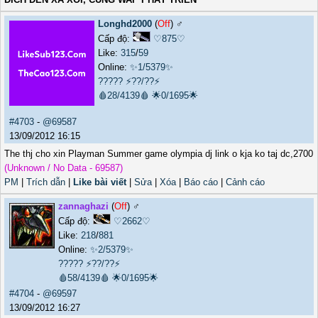
Longhd2000
(
Off
) ♂️
Cấp độ:
♡875♡
Like:
315
/
59
Online:
✨1/5379✨
?????
⚡??/??⚡
🩸28/4139🩸
🌟0/1695🌟
#4703
-
@69587
13/09/2012 16:15
The thj cho xin Playman Summer game olympia dj link o kja ko taj dc,2700
(Unknown / No Data - 69587)
PM
|
Trích dẫn
|
Like bài viết
|
Sửa
|
Xóa
|
Báo cáo
|
Cảnh cáo
zannaghazi
(
Off
) ♂️
Cấp độ:
♡2662♡
Like:
218
/
881
Online:
✨2/5379✨
?????
⚡??/??⚡
🩸58/4139🩸
🌟0/1695🌟
#4704
-
@69597
13/09/2012 16:27