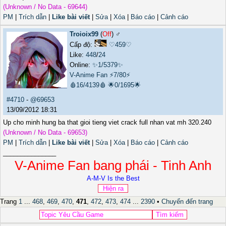
(Unknown / No Data - 69644)
PM
|
Trích dẫn
|
Like bài viết
|
Sửa
|
Xóa
|
Báo cáo
|
Cảnh cáo
Troioix99
(
Off
) ♂️
Cấp độ:
♡459♡
Like:
448
/
24
Online:
✨1/5379✨
V-Anime Fan
⚡7/80⚡
🩸16/4139🩸
🌟0/1695🌟
#4710
-
@69653
13/09/2012 18:31
Up cho minh hung ba that gioi tieng viet crack full nhan vat mh 320.240
(Unknown / No Data - 69653)
PM
|
Trích dẫn
|
Like bài viết
|
Sửa
|
Xóa
|
Báo cáo
|
Cảnh cáo
_______________
V-Anime Fan bang phái - Tinh Anh
A-M-V Is the Best
Trang
1
...
468
,
469
,
470
,
471
,
472
,
473
,
474
...
2390
•
Chuyển đến trang