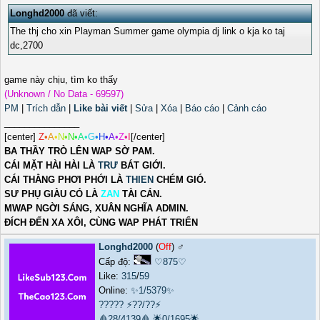
Longhd2000
đã viết:
The thj cho xin Playman Summer game olympia dj link o kja ko taj
dc,2700
game này chịu, tìm ko thấy
(Unknown / No Data - 69597)
PM
|
Trích dẫn
|
Like bài viết
|
Sửa
|
Xóa
|
Báo cáo
|
Cảnh cáo
_______________
[center]
Z
•
A
•
N
•
N
•
A
•
G
•
H
•
A
•
Z
•
I
[/center]
BA THẦY TRÒ LÊN WAP SỜ PAM.
CÁI MẶT HÀI HÀI LÀ
TRƯ
BÁT GIỚI.
CÁI THẰNG PHƠI PHỚI LÀ
THIEN
CHÉM GIÓ.
SƯ PHỤ GIÀU CÓ LÀ
ZAN
TÀI CÁN.
MWAP NGỜI SÁNG, XUÂN NGHĨA ADMIN.
ĐÍCH ĐẾN XA XÔI, CÙNG WAP PHÁT TRIỂN
Longhd2000
(
Off
) ♂️
Cấp độ:
♡875♡
Like:
315
/
59
Online:
✨1/5379✨
?????
⚡??/??⚡
🩸28/4139🩸
🌟0/1695🌟