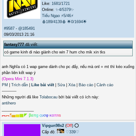
Like:
1681
/
1721
Online:
✨4/5379✨
Tiếu Ngạo
⚡5/46⚡
🩸189/4139🩸
🌟0/1694🌟
#9587
-
@185491
09/03/2013 21:16
fantasy777
đã viết:
có game kinh di nào giành cho win 7 hum cho mik xin tks
anh Nghĩa có 1 wap game dành cho pc đấy, nếu mà onl = mt thì kéo xuống
phần liên kết wap ý
(Opera Mini 7.1.3)
PM
|
Trích dẫn
|
Like bài viết
|
Sửa
|
Xóa
|
Báo cáo
|
Cảnh cáo
------------
Những người đã like
Tolabocau
bởi bài viết có ích này:
antihero
_______________
︻
︻
¶
▅
▆
▇
◤
β
α
π
g
ς
υ
σ
φ
κ
α
π
r
ι
s
Vipgun98s2
(
Off
) ⭕️
Cấp độ:
♡339♡