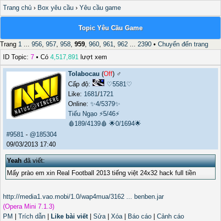
Trang chủ
›
Box yêu cầu
›
Yêu cầu game
Topic Yêu Cầu Game
Trang
1
...
956
,
957
,
958
,
959
,
960
,
961
,
962
...
2390
•
Chuyển đến trang
ID Topic:
7
• Có
4,517,891
lượt xem
Tolabocau
(
Off
) ♂️
Cấp độ:
♡5581♡
Like:
1681
/
1721
Online:
✨4/5379✨
Tiếu Ngạo
⚡5/46⚡
🩸189/4139🩸
🌟0/1694🌟
#9581
-
@185304
09/03/2013 17:40
Yeah
đã viết:
Mấy prào em xin Real Football 2013 tiếng việt 24x32 hack full tiền
http://media1.vao.mobi/1.0/wap4mua/3162 ... benben.jar
(Opera Mini 7.1.3)
PM
|
Trích dẫn
|
Like bài viết
|
Sửa
|
Xóa
|
Báo cáo
|
Cảnh cáo