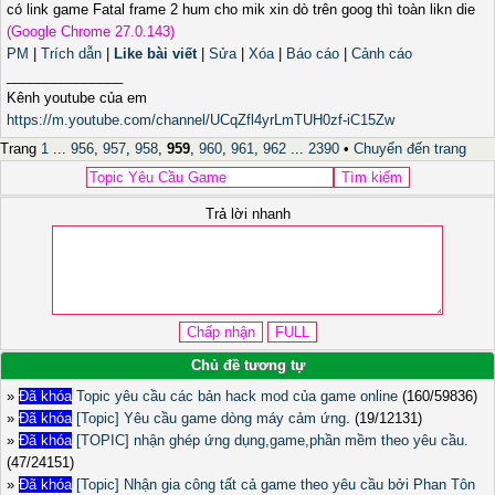
có link game Fatal frame 2 hum cho mik xin dò trên goog thì toàn likn die
(Google Chrome 27.0.143)
PM
|
Trích dẫn
|
Like bài viết
|
Sửa
|
Xóa
|
Báo cáo
|
Cảnh cáo
_______________
Kênh youtube của em
https://m.youtube.com/channel/UCqZfl4yrLmTUH0zf-iC15Zw
Trang
1
...
956
,
957
,
958
,
959
,
960
,
961
,
962
...
2390
•
Chuyển đến trang
Trả lời nhanh
Chủ đề tương tự
»
Đã khóa
Topic yêu cầu các bản hack mod của game online
(160/59836)
»
Đã khóa
[Topic] Yêu cầu game dòng máy cảm ứng.
(19/12131)
»
Đã khóa
[TOPIC] nhận ghép ứng dụng,game,phần mềm theo yêu cầu.
(47/24151)
»
Đã khóa
[Topic] Nhận gia công tất cả game theo yêu cầu bởi Phan Tôn