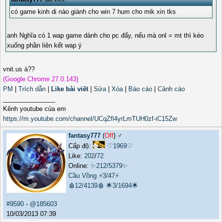
có game kinh di nào giành cho win 7 hum cho mik xin tks
anh Nghĩa có 1 wap game dành cho pc đấy, nếu mà onl = mt thì kéo
xuống phần liên kết wap ý
vnit.us à??
(Google Chrome 27.0.143)
PM
|
Trích dẫn
|
Like bài viết
|
Sửa
|
Xóa
|
Báo cáo
|
Cảnh cáo
_______________
Kênh youtube của em
https://m.youtube.com/channel/UCqZfl4yrLmTUH0zf-iC15Zw
fantasy777
(
Off
) ♂️
Cấp độ:
♡1969♡
Like:
202
/
72
Online:
✨212/5379✨
Cầu Vồng
⚡3/47⚡
🩸12/4139🩸
🌟3/1694🌟
#9590
-
@185603
10/03/2013 07:39