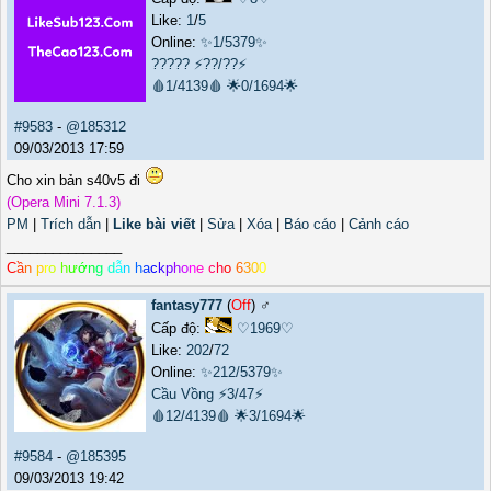
Like:
1
/
5
Online:
✨1/5379✨
?????
⚡??/??⚡
🩸1/4139🩸
🌟0/1694🌟
#9583
-
@185312
09/03/2013 17:59
Cho xin bản s40v5 đi
(Opera Mini 7.1.3)
PM
|
Trích dẫn
|
Like bài viết
|
Sửa
|
Xóa
|
Báo cáo
|
Cảnh cáo
_______________
C
ầ
n
p
r
o
h
ư
ớ
n
g
d
ẫ
n
h
a
c
k
p
h
o
n
e
c
h
o
6
3
0
0
fantasy777
(
Off
) ♂️
Cấp độ:
♡1969♡
Like:
202
/
72
Online:
✨212/5379✨
Cầu Vồng
⚡3/47⚡
🩸12/4139🩸
🌟3/1694🌟
#9584
-
@185395
09/03/2013 19:42