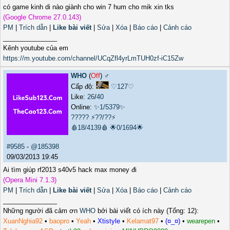
có game kinh di nào giành cho win 7 hum cho mik xin tks
(Google Chrome 27.0.143)
PM
|
Trích dẫn
|
Like bài viết
|
Sửa
|
Xóa
|
Báo cáo
|
Cảnh cáo
_______________
Kênh youtube của em
https://m.youtube.com/channel/UCqZfl4yrLmTUH0zf-iC15Zw
WHO
(
Off
) ♂️
Cấp độ:
♡127♡
Like:
26
/
40
Online:
✨1/5379✨
?????
⚡??/??⚡
🩸18/4139🩸
🌟0/1694🌟
#9585
-
@185398
09/03/2013 19:45
Ai tìm giúp rf2013 s40v5 hack max money đi
(Opera Mini 7.1.3)
PM
|
Trích dẫn
|
Like bài viết
|
Sửa
|
Xóa
|
Báo cáo
|
Cảnh cáo
_______________
Những người đã cảm ơn
WHO
bởi bài viết có ích này (Tổng: 12):
XuanNghia92
•
baopro
•
Yeah
•
Xtistyle
•
Kelamat97
•
(¤_¤)
•
wearepen
•