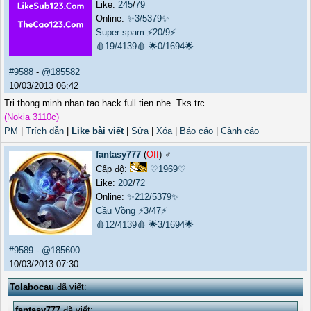
Like:
245
/
79
Online:
✨3/5379✨
Super spam
⚡20/9⚡
🩸19/4139🩸
🌟0/1694🌟
#9588
-
@185582
10/03/2013 06:42
Tri thong minh nhan tao hack full tien nhe. Tks trc
(Nokia 3110c)
PM
|
Trích dẫn
|
Like bài viết
|
Sửa
|
Xóa
|
Báo cáo
|
Cảnh cáo
fantasy777
(
Off
) ♂️
Cấp độ:
♡1969♡
Like:
202
/
72
Online:
✨212/5379✨
Cầu Vồng
⚡3/47⚡
🩸12/4139🩸
🌟3/1694🌟
#9589
-
@185600
10/03/2013 07:30
Tolabocau
đã viết:
fantasy777
đã viết: