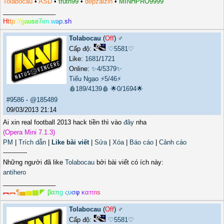
Tolabocau
•
ASD
•
truth99
•
depzaizin
•
MINHPRO9999
_______________
H
t
t
p
:
/
/
g
a
u
s
e
7
e
n
.
w
a
p
.
s
h
Tolabocau
(
Off
) ♂️
Cấp độ:
♡5581♡
Like:
1681
/
1721
Online:
✨4/5379✨
Tiếu Ngạo
⚡5/46⚡
🩸189/4139🩸
🌟0/1694🌟
#9586
-
@185489
09/03/2013 21:14
Ai xin real football 2013 hack tiền thì vào
đây
nha
(Opera Mini 7.1.3)
PM
|
Trích dẫn
|
Like bài viết
|
Sửa
|
Xóa
|
Báo cáo
|
Cảnh cáo
------------
Những người đã like
Tolabocau
bởi bài viết có ích này:
antihero
_______________
︻
︻
¶
▅
▆
▇
◤
β
α
π
g
ς
υ
σ
φ
κ
α
π
r
ι
s
Tolabocau
(
Off
) ♂️
Cấp độ:
♡5581♡