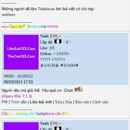
------------
Những người đã like
Tolabocau
bởi bài viết có ích này:
antihero
_______________
︻
︻
¶
▅
▆
▇
◤
β
α
π
g
ς
υ
σ
φ
κ
α
π
r
ι
s
Yeah
(
Off
) ♂️
Cấp độ:
♡8♡
Like:
1
/
5
Online:
✨1/5379✨
?????
⚡??/??⚡
🩸1/4139🩸
🌟0/1694🌟
#9582
-
@185311
09/03/2013 17:53
Người đâu mà giỏi thế. Yêu quá cơ. Chụtt
(Opera Mini 7.1.3)
PM
|
Trích dẫn
|
Like bài viết
|
Sửa
|
Xóa
|
Báo cáo
|
Cảnh cáo
_______________
C
ầ
n
p
r
o
h
ư
ớ
n
g
d
ẫ
n
h
a
c
k
p
h
o
n
e
c
h
o
6
3
0
0
Yeah
(
Off
) ♂️
Cấp độ:
♡8♡