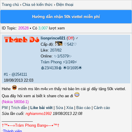
Trang chủ
›
Chia sẻ kiến thức
›
Điện thoại
Hướng dẫn nhận 50k viettel miễn phí
ID Topic:
20528
• Có
3,007
lượt xem
lionprince021
(
Off
) ♂️
Cấp độ:
♡542♡
Like:
207
/
82
Online:
✨1/5379✨
Trảm Phong
⚡1/249⚡
🩸23/4139🩸
🌟0/1695🌟
#1
-
@254111
18/08/2013 22:03
Hehe
mình ms lên m4v.vn thấy nó bảo lm cái gì đấy tặng 50k viettel.
Qua đây hỏi xem ai biết k share cho ae đi
(Nokia 5800d-1)
PM
|
Trích dẫn
|
Like bài viết
|
Sửa
|
Xóa
|
Báo cáo
|
Cảnh cáo
Sửa lần cuối:
nghiammo1992
18/08/2013 22:08
_______________
†™•—»Trảm Phong Bang«—•™†