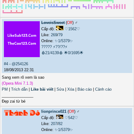
╔
╗
╔
╦
╗
║
╚
╝
╠
╬
═
╦
╦
╗
║
╔
╗
║
║
╩
╣
║
║
╚
╝
╚
╩
╩
═
╩
═
╝
╔
╦
╦
╦
═
╦
═
╗
║
╔
╬
╣
═
╣
═
╣
║
╚
╣
╠
═
╠
═
║
╚
╩
╩
╩
═
╩
═
╝
╔
═
╦
╗
╚
╗
║
╠
═
╦
╦
╗
╔
╩
╗
║
╬
║
║
║
╚
═
═
╩
═
╩
═
╝
LoveisSweet
(
Off
) ♂️
Cấp độ:
♡1562♡
Like:
269
/
79
Online:
✨1/5379✨
?????
⚡??/??⚡
🩸21/4139🩸
🌟0/1695🌟
#4
-
@254126
18/08/2013 22:31
Sang xem rõ xem là sao
(Opera Mini 7.1.3)
PM
|
Trích dẫn
|
Like bài viết
|
Sửa
|
Xóa
|
Báo cáo
|
Cảnh cáo
_______________
Đẹp zai từ bé
lionprince021
(
Off
) ♂️
Cấp độ:
♡542♡
Like:
207
/
82
Online:
✨1/5379✨