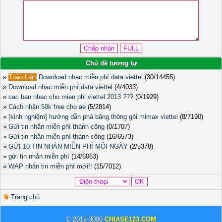
Chủ đề tương tự
»
Thảo luận
Download nhạc miễn phí data viettel
(30/14455)
»
Download nhạc miễn phí data viettel
(4/4033)
»
cac ban nhac cho mien phi viettel 2013 ???
(0/1929)
»
Cách nhận 50k free cho ae
(5/2814)
»
[kinh nghiệm] hướng dẫn phá băng thông gói mimax viettel
(8/7190)
»
Gửi tin nhắn miễn phí thành công
(0/1707)
»
Gửi tin nhắn miễn phí thành công
(16/6573)
»
GỬI 10 TIN NHẮN MIỄN PHÍ MỖI NGÀY
(2/5378)
»
gửi tin nhắn miễn phí
(14/6063)
»
WAP nhắn tin miễn phí mới!!
(15/7012)
Trang chủ
© 2012-3000
CHIASE123.COM