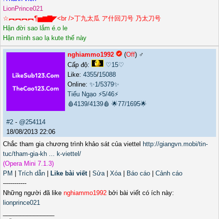
LionPrince021
☆︻︻︻︻¶▅▆▇◤<br />丁九太瓜 ア什回刀号 乃太刀号
Hận đời sao lắm é.o le
Hận mình sao lạ kute thế này
nghiammo1992
(
Off
) ♂️
Cấp độ:
♡15♡
Like:
4355
/
15088
Online:
✨1/5379✨
Tiếu Ngạo
⚡5/46⚡
🩸4139/4139🩸
🌟77/1695🌟
#2
-
@254114
18/08/2013 22:06
Chắc tham gia chương trình khảo sát của viettel
http://giangvn.mobi/tin-
tuc/tham-gia-kh ... k-viettel/
(Opera Mini 7.1.3)
PM
|
Trích dẫn
|
Like bài viết
|
Sửa
|
Xóa
|
Báo cáo
|
Cảnh cáo
------------
Những người đã like
nghiammo1992
bởi bài viết có ích này:
lionprince021
_______________