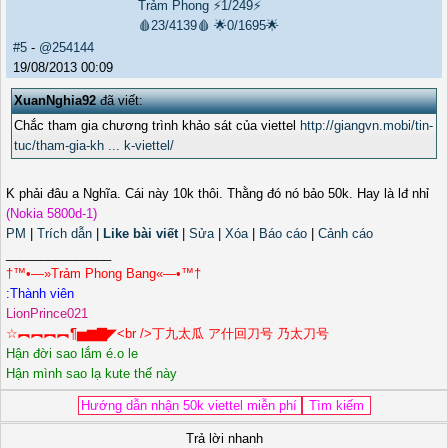
Trảm Phong
⚡1/249⚡
🩸23/4139🩸
🌟0/1695🌟
#5
-
@254144
19/08/2013 00:09
XuanNghia92
đã viết:
Chắc tham gia chương trình khảo sát của viettel
http://giangvn.mobi/tin-
tuc/tham-gia-kh ... k-viettel/
K phải đâu a Nghĩa. Cái này 10k thôi. Thằng đó nó bảo 50k. Hay là lđ nhỉ
(Nokia 5800d-1)
PM
|
Trích dẫn
|
Like bài viết
|
Sửa
|
Xóa
|
Báo cáo
|
Cảnh cáo
_______________
†™•—»Trảm Phong Bang«—•™†
LionPrince021
☆︻︻︻︻¶▅▆▇◤<br />丁九太瓜 ア什回刀号 乃太刀号
Hận đời sao lắm é.o le
Hận mình sao lạ kute thế này
Trả lời nhanh