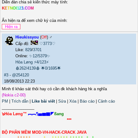
Diễn đàn chia sẻ kiến thức máy tính:
K
E
T
N
O
I
1
2
3
.
C
O
M
Ấn hiện ra để xem chữ ký của mình:
Hieukissyou
(
Off
) ♂️
Cấp độ:
♡3773♡
Like:
829
/
3701
Online:
✨12/5379✨
Hỏa Løng
⚡4/123⚡
🩸262/4139🩸
🌟0/1695🌟
#3
-
@254120
18/08/2013 22:23
Mình tl khảo sát thôi hay có cần dk khách hàng hk a nghĩa
(Nokia c2-00)
PM
|
Trích dẫn
|
Like bài viết
|
Sửa
|
Xóa
|
Báo cáo
|
Cảnh cáo
_______________
๖Hỏa Løng™
︻︻¶▅▆▇◤
ßang
***
BỘ PHẦN MỀM MOD-VH-HACK-CRACK JAVA