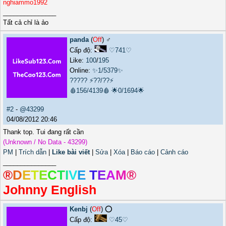
nghiammo1992
_______________
Tất cả chỉ là ảo
panda
(
Off
) ♂️
Cấp độ:
♡741♡
Like:
100
/
195
Online:
✨1/5379✨
?????
⚡??/??⚡
🩸156/4139🩸
🌟0/1694🌟
#2
-
@43299
04/08/2012 20:46
Thank top. Tui đang rất cần
(Unknown / No Data - 43299)
PM
|
Trích dẫn
|
Like bài viết
|
Sửa
|
Xóa
|
Báo cáo
|
Cảnh cáo
_______________
®
D
E
T
E
C
T
I
V
E
T
E
A
M
®
Johnny English
Kenbj
(
Off
) ⭕️
Cấp độ:
♡45♡