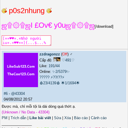
p0s2nhung
ஜ۩۞۩ஜI £Ov€ y0uஜ۩۞۩ஜ
[/download]
zzdragonzz
(
Off
) ♂️
Cấp độ:
♡491♡
Like:
191
/
44
Online:
✨2/5379✨
?????
⚡??/??⚡
🩸23/4139🩸
🌟1/1694🌟
#6
-
@43304
04/08/2012 20:57
Được mà, chỉ mỗi tội là dài dòng quá thớt ạ.
(Unknown / No Data - 43304)
PM
|
Trích dẫn
|
Like bài viết
|
Sửa
|
Xóa
|
Báo cáo
|
Cảnh cáo
_______________