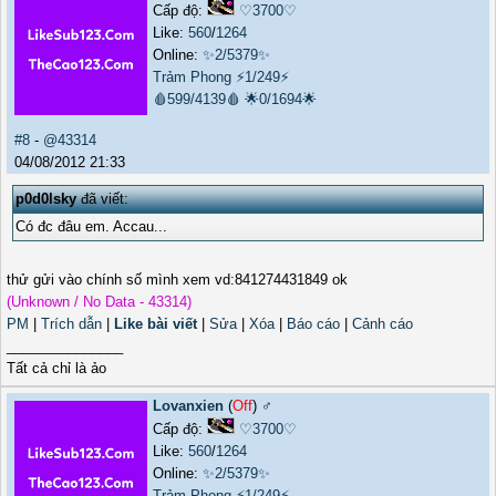
Cấp độ:
♡3700♡
Like:
560
/
1264
Online:
✨2/5379✨
Trảm Phong
⚡1/249⚡
🩸599/4139🩸
🌟0/1694🌟
#8
-
@43314
04/08/2012 21:33
p0d0lsky
đã viết:
Có đc đâu em. Accau...
thử gửi vào chính số mình xem vd:841274431849 ok
(Unknown / No Data - 43314)
PM
|
Trích dẫn
|
Like bài viết
|
Sửa
|
Xóa
|
Báo cáo
|
Cảnh cáo
_______________
Tất cả chỉ là ảo
Lovanxien
(
Off
) ♂️
Cấp độ:
♡3700♡
Like:
560
/
1264
Online:
✨2/5379✨
Trảm Phong
⚡1/249⚡