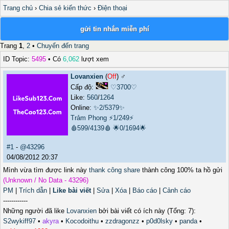
Trang chủ
›
Chia sẻ kiến thức
›
Điện thoại
gửi tin nhắn miễn phí
Trang
1
,
2
•
Chuyển đến trang
ID Topic:
5495
• Có
6,062
lượt xem
Lovanxien
(
Off
) ♂️
Cấp độ:
♡3700♡
Like:
560
/
1264
Online:
✨2/5379✨
Trảm Phong
⚡1/249⚡
🩸599/4139🩸
🌟0/1694🌟
#1
-
@43296
04/08/2012 20:37
Mình vừa tìm được link này
thank công share
thành công 100% ta hồ gửi
(Unknown / No Data - 43296)
PM
|
Trích dẫn
|
Like bài viết
|
Sửa
|
Xóa
|
Báo cáo
|
Cảnh cáo
------------
Những người đã like
Lovanxien
bởi bài viết có ích này (Tổng: 7):
S2wykiff97
•
akyra
•
Kocodoithu
•
zzdragonzz
•
p0d0lsky
•
panda
•