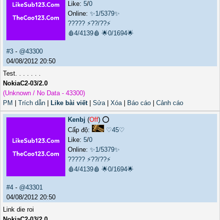
Like:
5
/
0
Online:
✨1/5379✨
?????
⚡??/??⚡
🩸4/4139🩸
🌟0/1694🌟
#3
-
@43300
04/08/2012 20:50
Test. . . . . . .
NokiaC2-03/2.0
(Unknown / No Data - 43300)
PM
|
Trích dẫn
|
Like bài viết
|
Sửa
|
Xóa
|
Báo cáo
|
Cảnh cáo
Kenbj
(
Off
) ⭕️
Cấp độ:
♡45♡
Like:
5
/
0
Online:
✨1/5379✨
?????
⚡??/??⚡
🩸4/4139🩸
🌟0/1694🌟
#4
-
@43301
04/08/2012 20:50
Link die roi
NokiaC2-03/2.0