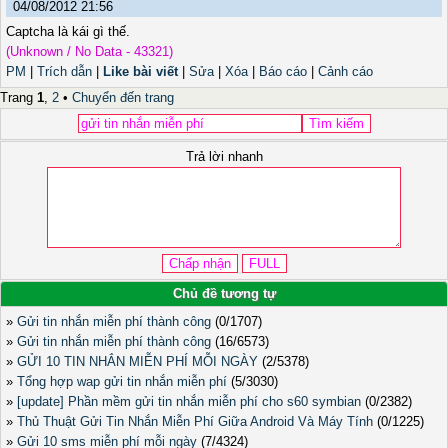
04/08/2012 21:56
Captcha là kái gì thế.
(Unknown / No Data - 43321)
PM
|
Trích dẫn
|
Like bài viết
|
Sửa
|
Xóa
|
Báo cáo
|
Cảnh cáo
Trang
1
,
2
•
Chuyển đến trang
Trả lời nhanh
Chủ đề tương tự
»
Gửi tin nhắn miễn phí thành công
(0/1707)
»
Gửi tin nhắn miễn phí thành công
(16/6573)
»
GỬI 10 TIN NHẮN MIỄN PHÍ MỖI NGÀY
(2/5378)
»
Tổng hợp wap gửi tin nhắn miễn phí
(5/3030)
»
[update] Phần mềm gửi tin nhắn miễn phí cho s60 symbian
(0/2382)
»
Thủ Thuật Gửi Tin Nhắn Miễn Phí Giữa Android Và Máy Tính
(0/1225)
»
Gửi 10 sms miễn phí mỗi ngày
(7/4324)