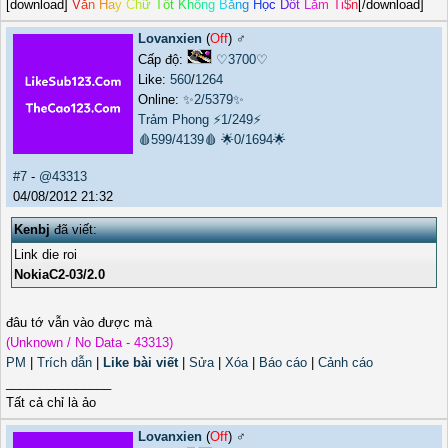
[download]
V
ă
n
H
a
y
C
h
ữ
T
ố
t
K
h
ô
n
g
B
ằ
n
g
H
ọ
c
D
ố
t
L
ắ
m
T
i
$
n
[/download]
Lovanxien
(
Off
) ♂️
Cấp độ:
♡3700♡
Like:
560
/
1264
Online:
✨2/5379✨
Trảm Phong
⚡1/249⚡
🩸599/4139🩸
🌟0/1694🌟
#7
-
@43313
04/08/2012 21:32
Kenbj
đã viết:
Link die roi
NokiaC2-03/2.0
đâu tớ vẫn vào được mà
(Unknown / No Data - 43313)
PM
|
Trích dẫn
|
Like bài viết
|
Sửa
|
Xóa
|
Báo cáo
|
Cảnh cáo
_______________
Tất cả chỉ là ảo
Lovanxien
(
Off
) ♂️