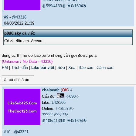
🩸599/4139🩸
🌟0/1694🌟
#9
-
@43316
04/08/2012 21:39
p0d0lsky
đã viết:
Có đc đâu em. Accau...
dùng uc thì nó cứ báo ,erro nhưng vẫn gửi được po ạ
(Unknown / No Data - 43316)
PM
|
Trích dẫn
|
Like bài viết
|
Sửa
|
Xóa
|
Báo cáo
|
Cảnh cáo
_______________
Tất cả chỉ là ảo
chelseafc
(
Off
) ♂️
Cấp độ:
♡690♡
Like:
142
/
306
Online:
✨1/5379✨
?????
⚡??/??⚡
🩸105/4139🩸
🌟0/1694🌟
#10
-
@43321