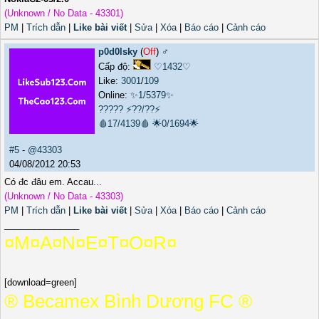
(Unknown / No Data - 43301)
PM
|
Trích dẫn
|
Like bài viết
|
Sửa
|
Xóa
|
Báo cáo
|
Cảnh cáo
p0d0lsky
(
Off
) ♂️
Cấp độ:
♡1432♡
Like:
3001
/
109
Online:
✨1/5379✨
?????
⚡??/??⚡
🩸17/4139🩸
🌟0/1694🌟
#5
-
@43303
04/08/2012 20:53
Có đc đâu em. Accau...
(Unknown / No Data - 43303)
PM
|
Trích dẫn
|
Like bài viết
|
Sửa
|
Xóa
|
Báo cáo
|
Cảnh cáo
_______________
¤M¤A¤N¤E¤T¤O¤R¤
[download=green]
­® Becamex Bình Dương FC ®