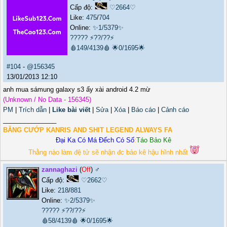
Cấp độ:
♡2664♡
Like:
475
/
704
Online:
✨1/5379✨
?????
⚡??/??⚡
🩸149/4139🩸
🌟0/1695🌟
#104
-
@156345
13/01/2013 12:10
anh mua sámung galaxy s3 ấy xài android 4.2 mừ
(Unknown / No Data - 156345)
PM
|
Trích dẫn
|
Like bài viết
|
Sửa
|
Xóa
|
Báo cáo
|
Cảnh cáo
_______________
BĂNG CƯỚP KANRIS AND SHIT LEGEND ALWAYS FA
Đại Ka Có Má Đếch Có Số
:
Táo Bảo Kê
Thằng nào làm đệ tử sẽ nhận đc bảo kê hậu hĩnh nhất
zannaghazi
(
Off
) ♂️
Cấp độ:
♡2662♡
Like:
218
/
881
Online:
✨2/5379✨
?????
⚡??/??⚡
🩸58/4139🩸
🌟0/1695🌟