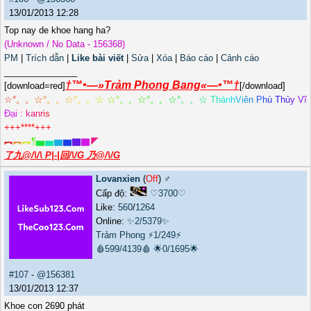
13/01/2013 12:28
Top nay de khoe hang ha?
(Unknown / No Data - 156368)
PM
|
Trích dẫn
|
Like bài viết
|
Sửa
|
Xóa
|
Báo cáo
|
Cảnh cáo
_______________
†™•—»Trảm Phong Bang«—•™†
[download=red]
[/download]
☆
°
。
。
☆
°
。
。
☆
°
。
。
☆
☆
°
。
。
☆
°
。
。
☆
°
。
。
☆
T
h
à
n
h
V
i
ê
n
P
h
ù
T
h
ủ
y
V
ĩ
Đ
ạ
i
:
k
a
n
r
i
s
+++****+++
︻
︻
︻
¶
▅
▅
▆
▆
▇
▇
◤
了九@/\/\ P|-|回/\/G 乃@/\/G
Lovanxien
(
Off
) ♂️
Cấp độ:
♡3700♡
Like:
560
/
1264
Online:
✨2/5379✨
Trảm Phong
⚡1/249⚡
🩸599/4139🩸
🌟0/1695🌟
#107
-
@156381
13/01/2013 12:37
Khoe con 2690 phát