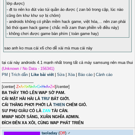
lớp được)
- đt to nên ko đút vào túi quần áo được ( zan bỏ trong cặp, lúc nào
cũng ôm khư khư sợ bị chôm)
- androids không có phần mềm hack game, việt hóa,... nên zan phải
bỏ thói quen hack game ( chắc mỗi zam than phiền về điều này)
- không chơi được game bàn phím ( toàn game hay)
sao anh ko mua cái x6 cho dễ xài mà mua cái này
tại cái này androids 4.1 mạnh nhất trong tất cả máy samsung nên mua thui
(Unknown / No Data - 156341)
PM
|
Trích dẫn
|
Like bài viết
|
Sửa
|
Xóa
|
Báo cáo
|
Cảnh cáo
_______________
[center]
Z
•
A
•
N
•
N
•
A
•
G
•
H
•
A
•
Z
•
I
[/center]
BA THẦY TRÒ LÊN WAP SỜ PAM.
CÁI MẶT HÀI HÀI LÀ
TRƯ
BÁT GIỚI.
CÁI THẰNG PHƠI PHỚI LÀ
THIEN
CHÉM GIÓ.
SƯ PHỤ GIÀU CÓ LÀ
ZAN
TÀI CÁN.
MWAP NGỜI SÁNG, XUÂN NGHĨA ADMIN.
ĐÍCH ĐẾN XA XÔI, CÙNG WAP PHÁT TRIỂN
taoladay
(
Off
) ♂️