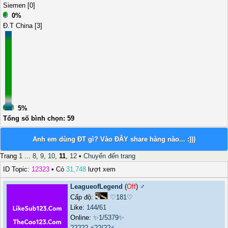
Siemen [0]
0%
Ð.T China [3]
5%
Tổng số bình chọn: 59
Anh em dùng ÐT gì? Vào ÐÂY share hàng nào... :)))
Trang
1
...
8
,
9
,
10
,
11
,
12
•
Chuyển đến trang
ID Topic:
12323
• Có
31,748
lượt xem
LeagueofLegend
(
Off
) ♂️
Cấp độ:
♡181♡
Like:
144
/
61
Online:
✨1/5379✨
?????
⚡??/??⚡