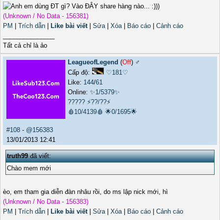
(Unknown / No Data - 156381)
PM
|
Trích dẫn
|
Like bài viết
|
Sửa
|
Xóa
|
Báo cáo
|
Cảnh cáo
_______________
Tất cả chỉ là ảo
LeagueofLegend
(
Off
) ♂️
Cấp độ:
♡181♡
Like:
144
/
61
Online:
✨1/5379✨
?????
⚡??/??⚡
🩸10/4139🩸
🌟0/1695🌟
#108
-
@156383
13/01/2013 12:41
truth99
đã viết:
Chào mem mới
èo, em tham gia diễn đàn nhâu rồi, do ms lập nick mới, hì
(Unknown / No Data - 156383)
PM
|
Trích dẫn
|
Like bài viết
|
Sửa
|
Xóa
|
Báo cáo
|
Cảnh cáo