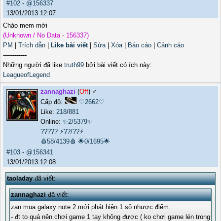
#102
-
@156337
13/01/2013 12:07
Chào mem mới
(Unknown / No Data - 156337)
PM
|
Trích dẫn
|
Like bài viết
|
Sửa
|
Xóa
|
Báo cáo
|
Cảnh cáo
------------
Những người đã like
truth99
bởi bài viết có ích này:
LeagueofLegend
zannaghazi
(
Off
) ♂️
Cấp độ:
♡2662♡
Like:
218
/
881
Online:
✨2/5379✨
?????
⚡??/??⚡
🩸58/4139🩸
🌟0/1695🌟
#103
-
@156341
13/01/2013 12:08
taoladay
đã viết:
zannaghazi
đã viết:
zan mua galaxy note 2 mới phát hiện 1 số nhược điểm:
- đt to quá nên chơi game 1 tay không được ( ko chơi game lén trong