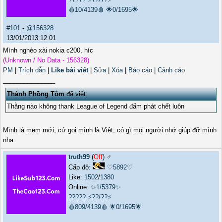
🩸10/4139🩸
🌟0/1695🌟
#101
-
@156328
13/01/2013 12:01
Mình nghèo xài nokia c200, híc
(Unknown / No Data - 156328)
PM
|
Trích dẫn
|
Like bài viết
|
Sửa
|
Xóa
|
Báo cáo
|
Cảnh cáo
_______________
Thánh Phồng Tôm
đã viết:
Thằng nào không thank League of Legend đấm phát chết luôn
Mình là mem mới, cứ gọi mình là Việt, có gì mọi người nhớ giúp đỡ mình
nha
truth99
(
Off
) ♂️
Cấp độ:
♡5892♡
Like:
1502
/
1380
Online:
✨1/5379✨
?????
⚡??/??⚡
🩸809/4139🩸
🌟0/1695🌟