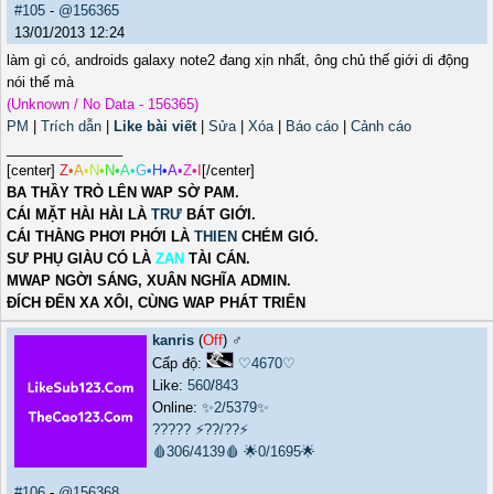
#105
-
@156365
13/01/2013 12:24
làm gì có, androids galaxy note2 đang xịn nhất, ông chủ thế giới di động
nói thế mà
(Unknown / No Data - 156365)
PM
|
Trích dẫn
|
Like bài viết
|
Sửa
|
Xóa
|
Báo cáo
|
Cảnh cáo
_______________
[center]
Z
•
A
•
N
•
N
•
A
•
G
•
H
•
A
•
Z
•
I
[/center]
BA THẦY TRÒ LÊN WAP SỜ PAM.
CÁI MẶT HÀI HÀI LÀ
TRƯ
BÁT GIỚI.
CÁI THẰNG PHƠI PHỚI LÀ
THIEN
CHÉM GIÓ.
SƯ PHỤ GIÀU CÓ LÀ
ZAN
TÀI CÁN.
MWAP NGỜI SÁNG, XUÂN NGHĨA ADMIN.
ĐÍCH ĐẾN XA XÔI, CÙNG WAP PHÁT TRIỂN
kanris
(
Off
) ♂️
Cấp độ:
♡4670♡
Like:
560
/
843
Online:
✨2/5379✨
?????
⚡??/??⚡
🩸306/4139🩸
🌟0/1695🌟
#106
-
@156368