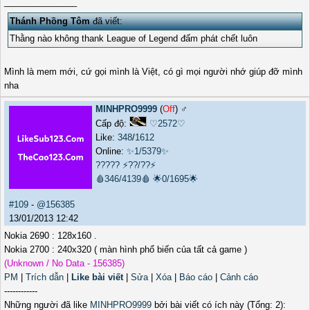
_______________
Thánh Phồng Tôm
đã viết:
Thằng nào không thank League of Legend đấm phát chết luôn
Mình là mem mới, cứ gọi mình là Việt, có gì mọi người nhớ giúp đỡ mình
nha
MINHPRO9999
(
Off
) ♂️
Cấp độ:
♡2572♡
Like:
348
/
1612
Online:
✨1/5379✨
?????
⚡??/??⚡
🩸346/4139🩸
🌟0/1695🌟
#109
-
@156385
13/01/2013 12:42
Nokia 2690 : 128x160 .
Nokia 2700 : 240x320 ( màn hình phổ biến của tất cả game )
(Unknown / No Data - 156385)
PM
|
Trích dẫn
|
Like bài viết
|
Sửa
|
Xóa
|
Báo cáo
|
Cảnh cáo
------------
Những người đã like
MINHPRO9999
bởi bài viết có ích này (Tổng: 2):