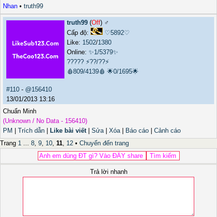
Nhan
•
truth99
truth99
(
Off
) ♂️
Cấp độ:
♡5892♡
Like:
1502
/
1380
Online:
✨1/5379✨
?????
⚡??/??⚡
🩸809/4139🩸
🌟0/1695🌟
#110
-
@156410
13/01/2013 13:16
Chuẩn Minh
(Unknown / No Data - 156410)
PM
|
Trích dẫn
|
Like bài viết
|
Sửa
|
Xóa
|
Báo cáo
|
Cảnh cáo
Trang
1
...
8
,
9
,
10
,
11
,
12
•
Chuyển đến trang
Trả lời nhanh