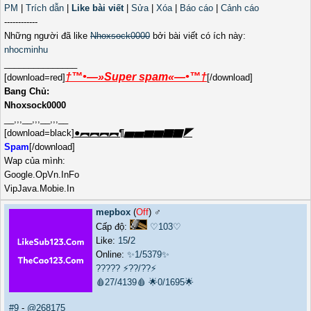
PM
|
Trích dẫn
|
Like bài viết
|
Sửa
|
Xóa
|
Báo cáo
|
Cảnh cáo
------------
Những người đã like
Nhoxsock0000
bởi bài viết có ích này:
nhocminhu
_______________
†™•—»Super spam«—•™†
[download=red]
[/download]
Bang Chủ:
Nhoxsock0000
__,,,__,,,__,,,__
●︻︻︻︻¶▅▅▆▆▇▇◤
[download=black]
Spam
[/download]
Wap của mình:
Google.OpVn.InFo
VipJava.Mobie.In
mepbox
(
Off
) ♂️
Cấp độ:
♡103♡
Like:
15
/
2
Online:
✨1/5379✨
?????
⚡??/??⚡
🩸27/4139🩸
🌟0/1695🌟
#9
-
@268175