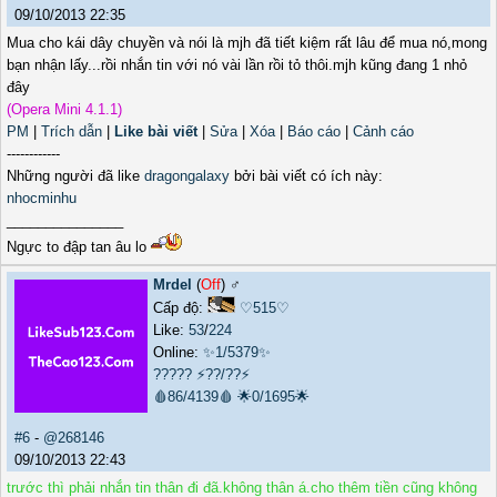
09/10/2013 22:35
Mua cho kái dây chuyền và nói là mjh đã tiết kiệm rất lâu để mua nó,mong
bạn nhận lấy...rồi nhắn tin với nó vài lần rồi tỏ thôi.mjh kũng đang 1 nhỏ
đây
(Opera Mini 4.1.1)
PM
|
Trích dẫn
|
Like bài viết
|
Sửa
|
Xóa
|
Báo cáo
|
Cảnh cáo
------------
Những người đã like
dragongalaxy
bởi bài viết có ích này:
nhocminhu
_______________
Ngực to đập tan âu lo
Mrdel
(
Off
) ♂️
Cấp độ:
♡515♡
Like:
53
/
224
Online:
✨1/5379✨
?????
⚡??/??⚡
🩸86/4139🩸
🌟0/1695🌟
#6
-
@268146
09/10/2013 22:43
trước thì phải nhắn tin thân đi đã.không thân á.cho thêm tiền cũng không