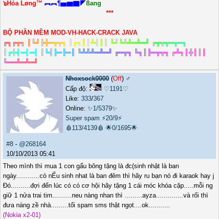
๖Hỏa Løng™
︻︻¶▅▆▇◤
ßang
***
BỘ PHẦN MỀM MOD-VH-HACK-CRACK JAVA
╔
╗
╔
╦
╗
║
╚
╝
╠
╬
═
╦
╦
╗
║
╔
╗
║
║
╩
╣
║
║
╚
╝
╚
╩
╩
═
╩
═
╝
╔
╦
╦
╦
═
╦
═
╗
║
╔
╬
╣
═
╣
═
╣
║
╚
╣
╠
═
╠
═
║
╚
╩
╩
╩
═
╩
═
╝
╔
═
╦
╗
╚
╗
║
╠
═
╦
╦
╗
╔
╩
╗
║
╬
║
║
║
╚
═
═
╩
═
╩
═
╝
Nhoxsock0000
(
Off
) ♂️
Cấp độ:
♡1191♡
Like:
333
/
367
Online:
✨1/5379✨
Super spam
⚡20/9⚡
🩸113/4139🩸
🌟0/1695🌟
#8
-
@268164
10/10/2013 05:41
Theo mình thì mua 1 con gấu bông tặng là đc(sinh nhật là ban
ngày............cò nẾu sinh nhat là ban đêm thì hãy ru bạn nó đi karaok hay j
Đó..........đợi đến lúc có có cơ hội hãy tặng 1 cái móc khóa cặp.....mỗi ng
giữ 1 nửa trai tim..........neu nàng nhan thì .........ayza..............và rối thì
đưa nàng zề nhà.........tối spam sms thật ngọt....ok...........
(Nokia x2-01)