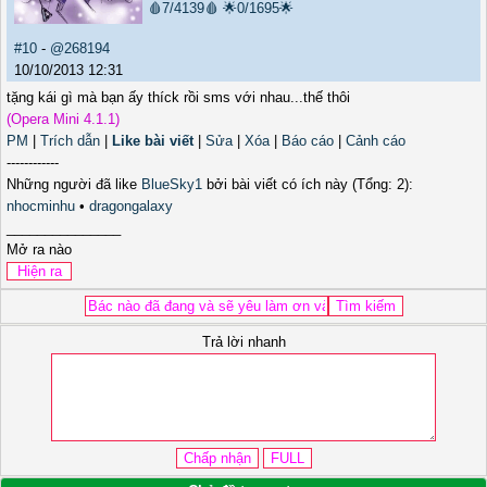
🩸7/4139🩸
🌟0/1695🌟
#10
-
@268194
10/10/2013 12:31
tặng kái gì mà bạn ấy thíck rồi sms với nhau...thế thôi
(Opera Mini 4.1.1)
PM
|
Trích dẫn
|
Like bài viết
|
Sửa
|
Xóa
|
Báo cáo
|
Cảnh cáo
------------
Những người đã like
BlueSky1
bởi bài viết có ích này (Tổng: 2):
nhocminhu
•
dragongalaxy
_______________
Mở ra nào
Trả lời nhanh