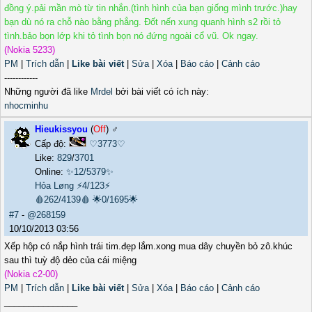
đồng ý.pải mần mò từ tin nhắn.(tình hình của bạn giống mình trước.)hay
bạn dù nó ra chỗ nào bằng phẳng. Đốt nến xung quanh hình s2 rồi tỏ
tình.bảo bọn lớp khi tỏ tình bọn nó đứng ngoài cổ vũ. Ok ngay.
(Nokia 5233)
PM
|
Trích dẫn
|
Like bài viết
|
Sửa
|
Xóa
|
Báo cáo
|
Cảnh cáo
------------
Những người đã like
Mrdel
bởi bài viết có ích này:
nhocminhu
Hieukissyou
(
Off
) ♂️
Cấp độ:
♡3773♡
Like:
829
/
3701
Online:
✨12/5379✨
Hỏa Løng
⚡4/123⚡
🩸262/4139🩸
🌟0/1695🌟
#7
-
@268159
10/10/2013 03:56
Xếp hộp có nắp hình trái tim.đẹp lắm.xong mua dây chuyền bỏ zô.khúc
sau thì tuỳ độ dẻo của cái miệng
(Nokia c2-00)
PM
|
Trích dẫn
|
Like bài viết
|
Sửa
|
Xóa
|
Báo cáo
|
Cảnh cáo
_______________