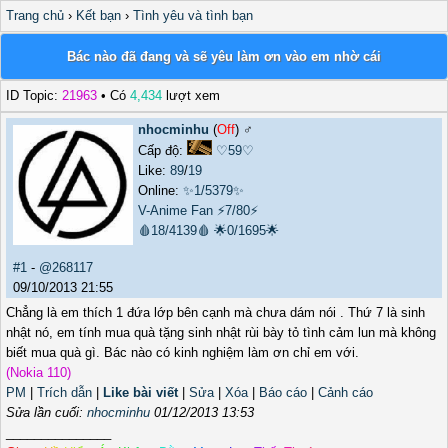
Trang chủ
›
Kết bạn
›
Tình yêu và tình bạn
Bác nào đã đang và sẽ yêu làm ơn vào em nhờ cái
ID Topic:
21963
• Có
4,434
lượt xem
nhocminhu
(
Off
) ♂️
Cấp độ:
♡59♡
Like:
89
/
19
Online:
✨1/5379✨
V-Anime Fan
⚡7/80⚡
🩸18/4139🩸
🌟0/1695🌟
#1
-
@268117
09/10/2013 21:55
Chẳng là em thích 1 đứa lớp bên cạnh mà chưa dám nói . Thứ 7 là sinh
nhật nó, em tính mua quà tặng sinh nhật rùi bày tỏ tình cảm lun mà không
biết mua quà gì. Bác nào có kinh nghiệm làm ơn chỉ em với.
(Nokia 110)
PM
|
Trích dẫn
|
Like bài viết
|
Sửa
|
Xóa
|
Báo cáo
|
Cảnh cáo
Sửa lần cuối:
nhocminhu
01/12/2013 13:53
_______________