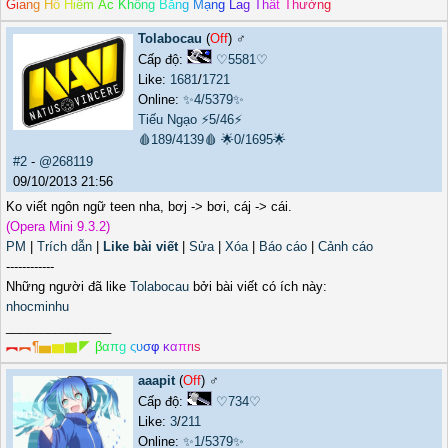
G
i
a
n
g
H
ồ
H
i
ể
m
Á
c
K
h
ô
n
g
B
ằ
n
g
M
ạ
n
g
L
a
g
T
h
ấ
t
T
h
ư
ờ
n
g
Tolabocau
(
Off
) ♂️
Cấp độ:
♡5581♡
Like:
1681
/
1721
Online:
✨4/5379✨
Tiếu Ngạo
⚡5/46⚡
🩸189/4139🩸
🌟0/1695🌟
#2
-
@268119
09/10/2013 21:56
Ko viết ngôn ngữ teen nha, bơj -> bơi, cáj -> cái.
(Opera Mini 9.3.2)
PM
|
Trích dẫn
|
Like bài viết
|
Sửa
|
Xóa
|
Báo cáo
|
Cảnh cáo
------------
Những người đã like
Tolabocau
bởi bài viết có ích này:
nhocminhu
_______________
︻
︻
¶
▅
▆
▇
◤
β
α
π
g
ς
υ
σ
φ
κ
α
π
r
ι
s
aaapit
(
Off
) ♂️
Cấp độ:
♡734♡
Like:
3
/
211
Online:
✨1/5379✨