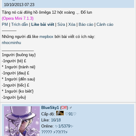
10/10/2013 07:23
Tặng nó cái đôǹg hồ ômêga 12 hột xoàng .,. Đổ lun
(Opera Mini 7.1.3)
PM
|
Trích dẫn
|
Like bài viết
|
Sửa
|
Xóa
|
Báo cáo
|
Cảnh cáo
------------
Những người đã like
mepbox
bởi bài viết có ích này:
nhocminhu
_______________
1người {buông tay}
-1người {té} £
* 1người {tránh né}
-1người {đau} £
* 1người {đến sau}
-1người {tiếc} £
* 1người {ko biêt'}
-1người {yêu}
BlueSky1
(
Off
) ♂️
Cấp độ:
♡91♡
Like:
16
/
18
Online:
✨1/5379✨
?????
⚡??/??⚡