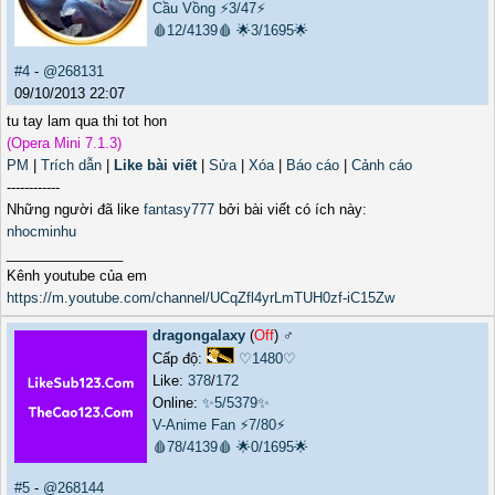
Cầu Vồng
⚡3/47⚡
🩸12/4139🩸
🌟3/1695🌟
#4
-
@268131
09/10/2013 22:07
tu tay lam qua thi tot hon
(Opera Mini 7.1.3)
PM
|
Trích dẫn
|
Like bài viết
|
Sửa
|
Xóa
|
Báo cáo
|
Cảnh cáo
------------
Những người đã like
fantasy777
bởi bài viết có ích này:
nhocminhu
_______________
Kênh youtube của em
https://m.youtube.com/channel/UCqZfl4yrLmTUH0zf-iC15Zw
dragongalaxy
(
Off
) ♂️
Cấp độ:
♡1480♡
Like:
378
/
172
Online:
✨5/5379✨
V-Anime Fan
⚡7/80⚡
🩸78/4139🩸
🌟0/1695🌟
#5
-
@268144