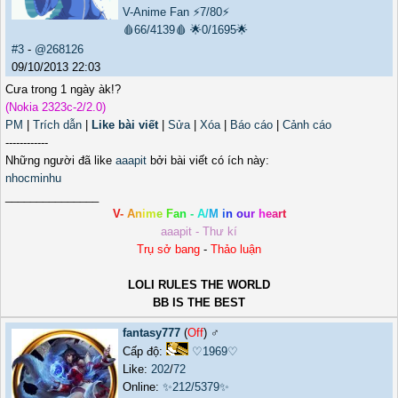
V-Anime Fan
⚡7/80⚡
🩸66/4139🩸
🌟0/1695🌟
#3
-
@268126
09/10/2013 22:03
Cưa trong 1 ngày àk!?
(Nokia 2323c-2/2.0)
PM
|
Trích dẫn
|
Like bài viết
|
Sửa
|
Xóa
|
Báo cáo
|
Cảnh cáo
------------
Những người đã like
aaapit
bởi bài viết có ích này:
nhocminhu
_______________
V
-
A
n
i
m
e
F
a
n
-
A
/
M
i
n
o
u
r
h
e
a
r
t
aaapit - Thư kí
Trụ sở bang
-
Thảo luận
LOLI RULES THE WORLD
BB IS THE BEST
fantasy777
(
Off
) ♂️
Cấp độ:
♡1969♡
Like:
202
/
72
Online:
✨212/5379✨