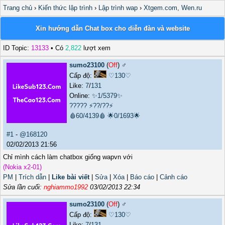
Trang chủ
›
Kiến thức lập trình
›
Lập trình wap
›
Xtgem.com, Wen.ru
Xin hướng dẫn Chat box cho diễn đàn và website
ID Topic:
13133
• Có
2,822
lượt xem
sumo23100
(
Off
) ♂️
Cấp độ:
♡130♡
Like:
7
/
131
Online:
✨1/5379✨
?????
⚡??/??⚡
🩸60/4139🩸
🌟0/1693🌟
#1
-
@168120
02/02/2013 21:56
Chỉ mình cách làm chatbox giống wapvn với
(Nokia x2-01)
PM
|
Trích dẫn
|
Like bài viết
|
Sửa
|
Xóa
|
Báo cáo
|
Cảnh cáo
Sửa lần cuối:
nghiammo1992
03/02/2013 22:34
sumo23100
(
Off
) ♂️
Cấp độ:
♡130♡
Like:
7
/
131