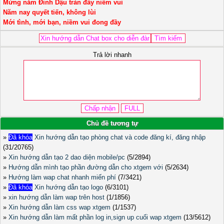
Mừng năm Đinh Dậu tràn đầy niềm vui
Năm nay quyết tiến, không lùi
Mới tình, mới bạn, niềm vui đong đầy
Trả lời nhanh
Chủ đề tương tự
»
Đã khóa
Xin hướng dẫn tạo phòng chat và code đăng kí, đăng nhập
(31/20765)
»
Xin hướng dẫn tạo 2 dao diện mobile/pc
(5/2894)
»
Hướng dẫn mình tạo phần đường dẫn cho xtgem với
(5/2634)
»
Hướng làm wap chat nhanh miến phí
(7/3421)
»
Đã khóa
Xin hướng dẫn tạo logo
(6/3101)
»
xin hướng dẫn làm wap trên host
(1/1856)
»
Xin hướng dẫn làm css wap xtgem
(1/1537)
»
Xin hướng dẫn làm mất phần log in,sign up cuối wap xtgem
(13/5612)