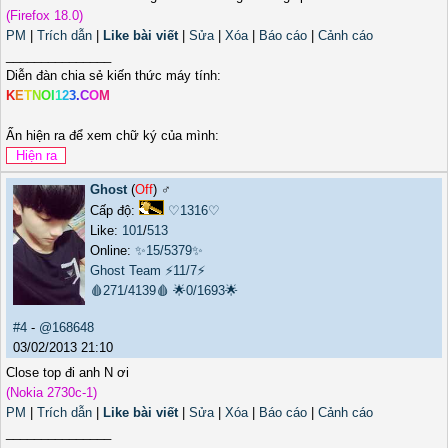
(Firefox 18.0)
PM
|
Trích dẫn
|
Like bài viết
|
Sửa
|
Xóa
|
Báo cáo
|
Cảnh cáo
_______________
Diễn đàn chia sẻ kiến thức máy tính:
K
E
T
N
O
I
1
2
3
.
C
O
M
Ấn hiện ra để xem chữ ký của mình:
Ghost
(
Off
) ♂️
Cấp độ:
♡1316♡
Like:
101
/
513
Online:
✨15/5379✨
Ghost Team
⚡11/7⚡
🩸271/4139🩸
🌟0/1693🌟
#4
-
@168648
03/02/2013 21:10
Close top đi anh N ơi
(Nokia 2730c-1)
PM
|
Trích dẫn
|
Like bài viết
|
Sửa
|
Xóa
|
Báo cáo
|
Cảnh cáo
_______________