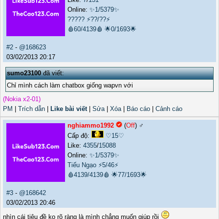
Online:
✨1/5379✨
?????
⚡??/??⚡
🩸60/4139🩸
🌟0/1693🌟
#2
-
@168623
03/02/2013 20:17
sumo23100
đã viết:
Chỉ mình cách làm chatbox giống wapvn với
(Nokia x2-01)
PM
|
Trích dẫn
|
Like bài viết
|
Sửa
|
Xóa
|
Báo cáo
|
Cảnh cáo
nghiammo1992
(
Off
) ♂️
Cấp độ:
♡15♡
Like:
4355
/
15088
Online:
✨1/5379✨
Tiếu Ngạo
⚡5/46⚡
🩸4139/4139🩸
🌟77/1693🌟
#3
-
@168642
03/02/2013 20:46
nhìn cái tiêu đề ko rõ ràng là mình chẳng muốn giúp rồi