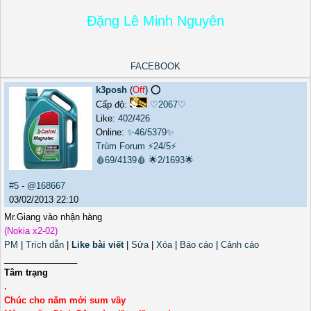
Đặng Lê Minh Nguyên
FACEBOOK
k3posh
(
Off
) ⭕️
Cấp độ:
♡2067♡
Like:
402
/
426
Online:
✨46/5379✨
Trùm Forum
⚡24/5⚡
🩸69/4139🩸
🌟2/1693🌟
#5
-
@168667
03/02/2013 22:10
Mr.Giang vào nhận hàng
(Nokia x2-02)
PM
|
Trích dẫn
|
Like bài viết
|
Sửa
|
Xóa
|
Báo cáo
|
Cảnh cáo
_______________
Tâm trạng
.
Chúc cho năm mới sum vầy