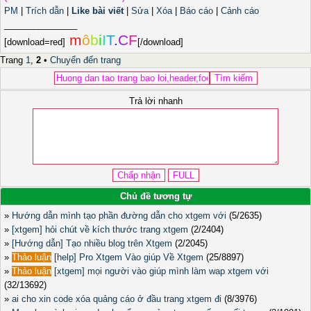
PM
|
Trích dẫn
|
Like bài viết
|
Sửa
|
Xóa
|
Báo cáo
|
Cảnh cáo
_______________
m
ô
b
i
I
T
.
C
F
[download=red]
[/download]
Trang
1
,
2
•
Chuyển đến trang
Trả lời nhanh
Chủ đề tương tự
»
Hướng dẫn mình tạo phần đường dẫn cho xtgem với
(5/2635)
»
[xtgem] hỏi chút về kích thước trang xtgem
(2/2404)
»
[Hướng dẫn] Tạo nhiều blog trên Xtgem
(2/2045)
»
Thảo luận
[help] Pro Xtgem Vào giúp Về Xtgem
(25/8897)
»
Thảo luận
[xtgem] mọi người vào giúp mình làm wap xtgem với
(32/13692)
»
ai cho xin code xóa quảng cáo ở đầu trang xtgem đi
(8/3976)