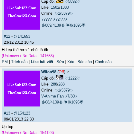
Cấp độ:
♡5892♡
Like:
1502
/
1380
Online:
✨1/5379✨
?????
⚡??/??⚡
🩸809/4139🩸
🌟0/1695🌟
#12
-
@141653
23/12/2012 10:45
Hd cụ thể hơn 1 chút là ôk
(Unknown / No Data - 141653)
PM
|
Trích dẫn
|
Like bài viết
|
Sửa
|
Xóa
|
Báo cáo
|
Cảnh cáo
Wlion98
(
Off
) ♂️
Cấp độ:
♡1222♡
Like:
288
/
288
Online:
✨1/5379✨
V-Anime Fan
⚡7/80⚡
🩸68/4139🩸
🌟0/1695🌟
#13
-
@154123
09/01/2013 22:30
Up top
(Unknown / No Data - 154123)