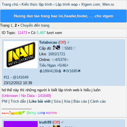
Trang chủ
›
Kiến thức lập trình
›
Lập trình wap
›
Xtgem.com, Wen.ru
Huong dan tao trang bao loi,header,footer, . . .cho xtgem
Trang
1
,
2
•
Chuyển đến trang
ID Topic:
11473
• Có
5,487
lượt xem
Tolabocau
(
Off
) ♂️
Cấp độ:
♡5581♡
Like:
1681
/
1721
Online:
✨4/5379✨
Tiếu Ngạo
⚡5/46⚡
🩸189/4139🩸
🌟0/1695🌟
#11
-
@141649
23/12/2012 10:39
hd thế này thì những người k biết lập trình web k hiểu j luôn
(Unknown / No Data - 141649)
PM
|
Trích dẫn
|
Like bài viết
|
Sửa
|
Xóa
|
Báo cáo
|
Cảnh cáo
_______________
︻
︻
¶
▅
▆
▇
◤
β
α
π
g
ς
υ
σ
φ
κ
α
π
r
ι
s
truth99
(
Off
) ♂️