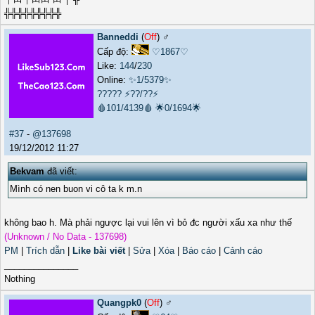
╬╬╬╬╬╬╬╬╬
Banneddi
(
Off
) ♂️
Cấp độ:
♡1867♡
Like:
144
/
230
Online:
✨1/5379✨
?????
⚡??/??⚡
🩸101/4139🩸
🌟0/1694🌟
#37
-
@137698
19/12/2012 11:27
Bekvam
đã viết:
Mình có nen buon vi cô ta k m.n
không bao h. Mà phải ngược lại vui lên vì bỏ đc người xấu xa như thế
(Unknown / No Data - 137698)
PM
|
Trích dẫn
|
Like bài viết
|
Sửa
|
Xóa
|
Báo cáo
|
Cảnh cáo
_______________
Nothing
Quangpk0
(
Off
) ♂️