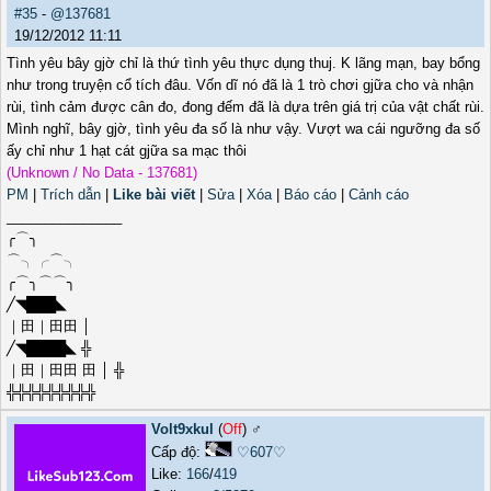
#35
-
@137681
19/12/2012 11:11
Tình yêu bây gjờ chỉ là thứ tình yêu thực dụng thuj. K lãng mạn, bay bổng
như trong truyện cổ tích đâu. Vốn dĩ nó đã là 1 trò chơi gjữa cho và nhận
rùi, tình cảm được cân đo, đong đếm đã là dựa trên giá trị của vật chất rùi.
Mình nghĩ, bây gjờ, tình yêu đa số là như vậy. Vượt wa cái ngưỡng đa số
ấy chỉ như 1 hạt cát gjữa sa mạc thôi
(Unknown / No Data - 137681)
PM
|
Trích dẫn
|
Like bài viết
|
Sửa
|
Xóa
|
Báo cáo
|
Cảnh cáo
_______________
╭⌒╮
⌒╮╭⌒╮
╭⌒╮⌒⌒╮
╱◥███◣
｜田｜田田 │
╱◥████◣ ╬
｜田｜田田 田 │ ╬
╬╬╬╬╬╬╬╬╬
Volt9xkul
(
Off
) ♂️
Cấp độ:
♡607♡
Like:
166
/
419