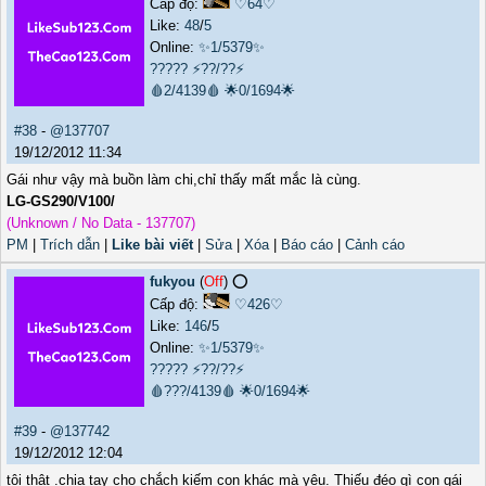
Cấp độ:
♡64♡
Like:
48
/
5
Online:
✨1/5379✨
?????
⚡??/??⚡
🩸2/4139🩸
🌟0/1694🌟
#38
-
@137707
19/12/2012 11:34
Gái như vậy mà buồn làm chi,chỉ thấy mất mắc là cùng.
LG-GS290/V100/
(Unknown / No Data - 137707)
PM
|
Trích dẫn
|
Like bài viết
|
Sửa
|
Xóa
|
Báo cáo
|
Cảnh cáo
fukyou
(
Off
) ⭕️
Cấp độ:
♡426♡
Like:
146
/
5
Online:
✨1/5379✨
?????
⚡??/??⚡
🩸???/4139🩸
🌟0/1694🌟
#39
-
@137742
19/12/2012 12:04
tội thật .chia tay cho chắch kiếm con khác mà yêu. Thiếu đéo gì con gái