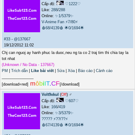
Cấp độ:
♡1222♡
Like:
288
/
288
Online:
✨1/5379✨
V-Anime Fan
⚡7/80⚡
🩸68/4139🩸
🌟0/1694🌟
#33
-
@137667
19/12/2012 11:02
Chj can nguoj ay hanh phuc la duoc,neu ng ta co 2 traj tim thi chia tay la
tot nhat
(Unknown / No Data - 137667)
PM
|
Trích dẫn
|
Like bài viết
|
Sửa
|
Xóa
|
Báo cáo
|
Cảnh cáo
_______________
m
ô
b
i
I
T
.
C
F
[download=red]
[/download]
Volt9xkul
(
Off
) ♂️
Cấp độ:
♡607♡
Like:
166
/
419
Online:
✨3/5379✨
?????
⚡??/??⚡
🩸67/4139🩸
🌟0/1694🌟