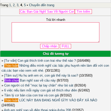
Trang
1
,
2
,
3
,
4
,
5
•
Chuyển đến trang
Trả lời nhanh
Chủ đề tương tự
»
[Tư vấn] Con gái thích tính con trai như thế nào ?
(16/6486)
»
Thảo luận
Những điều mình nghĩ các bậc phụ huynh nên làm đối với con
cái,các bạn vào xem xét nhé.
(30/11381)
»
[Tâm sự] Hu hu anh em ơi, con gái thế này là sao?
(10/3583)
»
Bình chọn
Bạn nghĩ sao về câu này
(8/3703)
»
Con người có thể "mọc lại tay chân" như bò sát
(8/2924)
»
6 việc nếu làm mỗi ngày con gái sẽ thích như điên
(6/2492)
»
Tâm lý cơ bản của con trai và con gái
(8/3162)
»
Thảo luận
LÚC NÀY BẠN ĐANG NGHĨ GÌ?!! VÀO ĐÂY XẢ NÀO
(24/8592)
»
Anh em nghĩ sao về điện thoại nokia Asha 208
(2/2057)