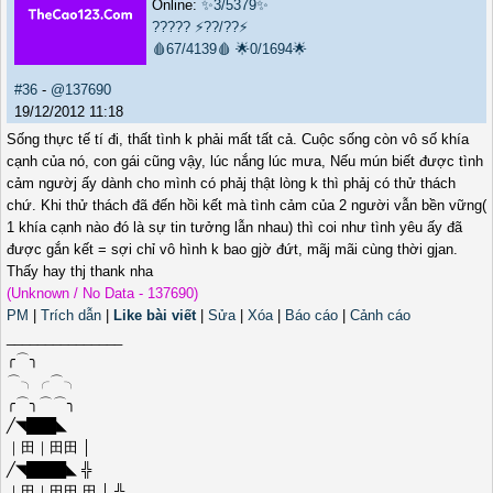
Online:
✨3/5379✨
?????
⚡??/??⚡
🩸67/4139🩸
🌟0/1694🌟
#36
-
@137690
19/12/2012 11:18
Sống thực tế tí đi, thất tình k phải mất tất cả. Cuộc sống còn vô số khía
cạnh của nó, con gái cũng vậy, lúc nắng lúc mưa, Nếu mún biết được tình
cảm ngườj ấy dành cho mình có phảj thật lòng k thì phảj có thử thách
chứ. Khi thử thách đã đến hồi kết mà tình cảm của 2 người vẫn bền vững(
1 khía cạnh nào đó là sự tin tưởng lẫn nhau) thì coi như tình yêu ấy đã
được gắn kết = sợi chỉ vô hình k bao gjờ đứt, mãj mãi cùng thời gjan.
Thấy hay thj thank nha
(Unknown / No Data - 137690)
PM
|
Trích dẫn
|
Like bài viết
|
Sửa
|
Xóa
|
Báo cáo
|
Cảnh cáo
_______________
╭⌒╮
⌒╮╭⌒╮
╭⌒╮⌒⌒╮
╱◥███◣
｜田｜田田 │
╱◥████◣ ╬
｜田｜田田 田 │ ╬