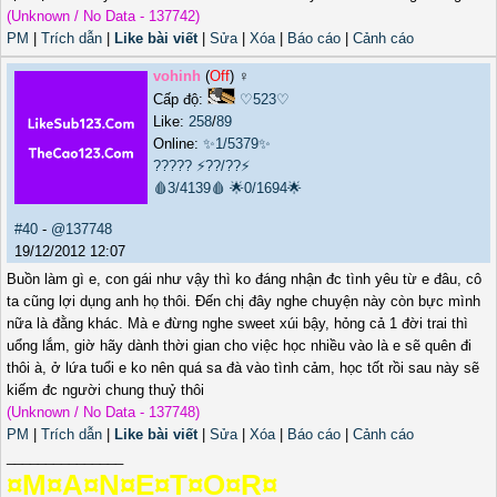
(Unknown / No Data - 137742)
PM
|
Trích dẫn
|
Like bài viết
|
Sửa
|
Xóa
|
Báo cáo
|
Cảnh cáo
vohinh
(
Off
) ♀️
Cấp độ:
♡523♡
Like:
258
/
89
Online:
✨1/5379✨
?????
⚡??/??⚡
🩸3/4139🩸
🌟0/1694🌟
#40
-
@137748
19/12/2012 12:07
Buồn làm gì e, con gái như vậy thì ko đáng nhận đc tình yêu từ e đâu, cô
ta cũng lợi dụng anh họ thôi. Đến chị đây nghe chuyện này còn bực mình
nữa là đằng khác. Mà e đừng nghe sweet xúi bậy, hỏng cả 1 đời trai thì
uổng lắm, giờ hãy dành thời gian cho việc học nhiều vào là e sẽ quên đi
thôi à, ở lứa tuổi e ko nên quá sa đà vào tình cảm, học tốt rồi sau này sẽ
kiếm đc người chung thuỷ thôi
(Unknown / No Data - 137748)
PM
|
Trích dẫn
|
Like bài viết
|
Sửa
|
Xóa
|
Báo cáo
|
Cảnh cáo
_______________
¤M¤A¤N¤E¤T¤O¤R¤