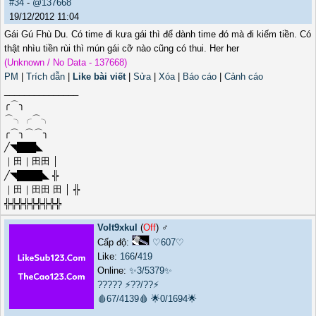
#34
-
@137668
19/12/2012 11:04
Gái Gú Fhù Du. Có time đi kưa gái thì để dành time đó mà đi kiếm tiền. Có
thật nhìu tiền rùi thì mún gái cỡ nào cũng có thui. Her her
(Unknown / No Data - 137668)
PM
|
Trích dẫn
|
Like bài viết
|
Sửa
|
Xóa
|
Báo cáo
|
Cảnh cáo
_______________
╭⌒╮
⌒╮╭⌒╮
╭⌒╮⌒⌒╮
╱◥███◣
｜田｜田田 │
╱◥████◣ ╬
｜田｜田田 田 │ ╬
╬╬╬╬╬╬╬╬╬
Volt9xkul
(
Off
) ♂️
Cấp độ:
♡607♡
Like:
166
/
419
Online:
✨3/5379✨
?????
⚡??/??⚡
🩸67/4139🩸
🌟0/1694🌟