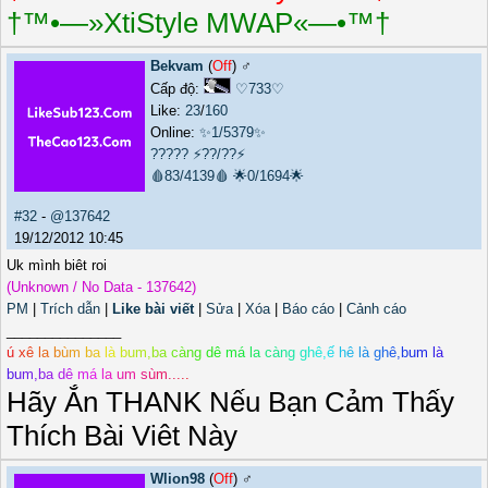
†™•—»XtiStyle MWAP«—•™†
Bekvam
(
Off
) ♂️
Cấp độ:
♡733♡
Like:
23
/
160
Online:
✨1/5379✨
?????
⚡??/??⚡
🩸83/4139🩸
🌟0/1694🌟
#32
-
@137642
19/12/2012 10:45
Uk mình biêt roi
(Unknown / No Data - 137642)
PM
|
Trích dẫn
|
Like bài viết
|
Sửa
|
Xóa
|
Báo cáo
|
Cảnh cáo
_______________
ú
x
ê
l
a
b
ù
m
b
a
l
à
b
u
m
,
b
a
c
à
n
g
d
ê
m
á
l
a
c
à
n
g
g
h
ê
,
ế
h
ê
l
à
g
h
ê
,
b
u
m
l
à
b
u
m
,
b
a
d
ê
m
á
l
a
u
m
s
ù
m
.
.
.
.
.
Hãy Ắn THANK Nếu Bạn Cảm Thấy
Thích Bài Viêt Này
Wlion98
(
Off
) ♂️