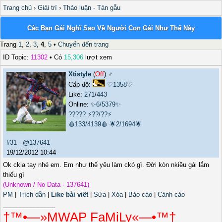
Trang chủ
›
Giải trí
›
Thảo luận - Tán gẫu
Các Bạn Gái Nghĩ Sao Về Người Con Gái Như Thế Này
Trang
1
,
2
,
3
,
4
,
5
•
Chuyển đến trang
ID Topic:
11302
• Có
15,306
lượt xem
Xtistyle
(
Off
) ♂️
Cấp độ:
♡1358♡
Like:
271
/
443
Online:
✨6/5379✨
?????
⚡??/??⚡
🩸133/4139🩸
🌟2/1694🌟
#31
-
@137641
19/12/2012 10:44
Ok ckia tay nhé em. Em như thế yêu làm ckó gì. Đời kòn nkiều gái lắm
thiếu gì
(Unknown / No Data - 137641)
PM
|
Trích dẫn
|
Like bài viết
|
Sửa
|
Xóa
|
Báo cáo
|
Cảnh cáo
_______________
†™•—»MWAP FaMiLy«—•™†