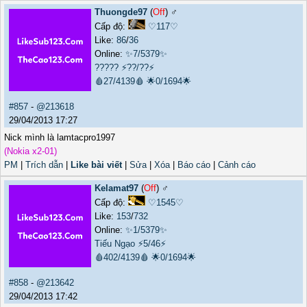
Thuongde97
(
Off
) ♂️
Cấp độ:
♡117♡
Like:
86
/
36
Online:
✨7/5379✨
?????
⚡??/??⚡
🩸27/4139🩸
🌟0/1694🌟
#857
-
@213618
29/04/2013 17:27
Nick mình là lamtacpro1997
(Nokia x2-01)
PM
|
Trích dẫn
|
Like bài viết
|
Sửa
|
Xóa
|
Báo cáo
|
Cảnh cáo
Kelamat97
(
Off
) ♂️
Cấp độ:
♡1545♡
Like:
153
/
732
Online:
✨1/5379✨
Tiếu Ngạo
⚡5/46⚡
🩸402/4139🩸
🌟0/1694🌟
#858
-
@213642
29/04/2013 17:42