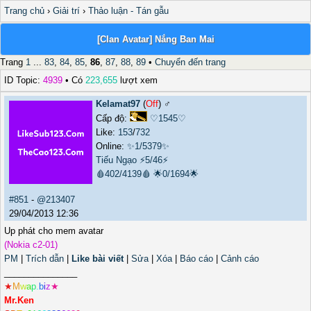
Trang chủ
›
Giải trí
›
Thảo luận - Tán gẫu
[Clan Avatar] Nắng Ban Mai
Trang
1
...
83
,
84
,
85
,
86
,
87
,
88
,
89
•
Chuyển đến trang
ID Topic:
4939
• Có
223,655
lượt xem
Kelamat97
(
Off
) ♂️
Cấp độ:
♡1545♡
Like:
153
/
732
Online:
✨1/5379✨
Tiếu Ngạo
⚡5/46⚡
🩸402/4139🩸
🌟0/1694🌟
#851
-
@213407
29/04/2013 12:36
Up phát cho mem avatar
(Nokia c2-01)
PM
|
Trích dẫn
|
Like bài viết
|
Sửa
|
Xóa
|
Báo cáo
|
Cảnh cáo
_______________
★
M
w
a
p
.
b
i
z
★
Mr.Ken