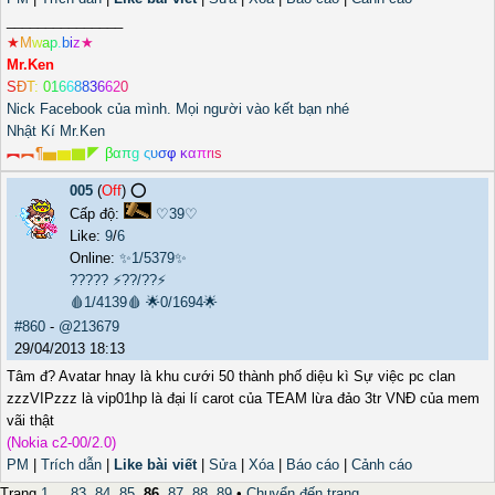
_______________
★
M
w
a
p
.
b
i
z
★
Mr.Ken
S
Đ
T
:
0
1
6
6
8
8
3
6
6
2
0
Nick Facebook của mình. Mọi người vào kết bạn nhé
Nhật Kí Mr.Ken
︻
︻
¶
▅
▆
▇
◤
β
α
π
g
ς
υ
σ
φ
κ
α
π
r
ι
s
005
(
Off
) ⭕️
Cấp độ:
♡39♡
Like:
9
/
6
Online:
✨1/5379✨
?????
⚡??/??⚡
🩸1/4139🩸
🌟0/1694🌟
#860
-
@213679
29/04/2013 18:13
Tâm đ? Avatar hnay là khu cưới 50 thành phố diệu kì Sự việc pc clan
zzzVIPzzz là vip01hp là đại lí carot của TEAM lừa đảo 3tr VNĐ của mem
vãi thật
(Nokia c2-00/2.0)
PM
|
Trích dẫn
|
Like bài viết
|
Sửa
|
Xóa
|
Báo cáo
|
Cảnh cáo
Trang
1
...
83
,
84
,
85
,
86
,
87
,
88
,
89
•
Chuyển đến trang