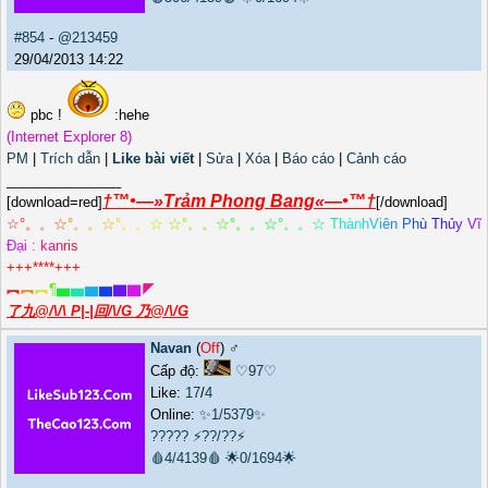
#854
-
@213459
29/04/2013 14:22
pbc !
:hehe
(Internet Explorer 8)
PM
|
Trích dẫn
|
Like bài viết
|
Sửa
|
Xóa
|
Báo cáo
|
Cảnh cáo
_______________
†™•—»Trảm Phong Bang«—•™†
[download=red]
[/download]
☆
°
。
。
☆
°
。
。
☆
°
。
。
☆
☆
°
。
。
☆
°
。
。
☆
°
。
。
☆
T
h
à
n
h
V
i
ê
n
P
h
ù
T
h
ủ
y
V
ĩ
Đ
ạ
i
:
k
a
n
r
i
s
+++****+++
︻
︻
︻
¶
▅
▅
▆
▆
▇
▇
◤
了九@/\/\ P|-|回/\/G 乃@/\/G
Navan
(
Off
) ♂️
Cấp độ:
♡97♡
Like:
17
/
4
Online:
✨1/5379✨
?????
⚡??/??⚡
🩸4/4139🩸
🌟0/1694🌟