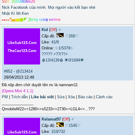
S
Đ
T
:
0
1
6
6
8
8
3
6
6
2
0
Nick Facebook của mình. Mọi người vào kết bạn nhé
Nhật Kí Mr.Ken
︻
︻
¶
▅
▆
▇
◤
β
α
π
g
ς
υ
σ
φ
κ
α
π
r
ι
s
Kid
(
Off
) ♂️
Cấp độ:
♡268♡
Like:
41
/
8
Online:
✨1/5379✨
?????
⚡??/??⚡
🩸13/4139🩸
🌟0/1694🌟
#852
-
@213414
29/04/2013 12:49
Đã nộp đơn chờ duyệt tên nv là namnam11
(Opera Mini 4.1.1)
PM
|
Trích dẫn
|
Like bài viết
|
Sửa
|
Xóa
|
Báo cáo
|
Cảnh cáo
_______________
QmobileM22=>1280=>s5233=>2730=>LGL4=>...???
Kelamat97
(
Off
) ♂️
Cấp độ:
♡1545♡
Like:
153
/
732