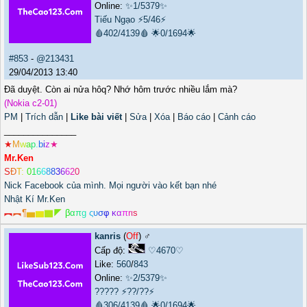
Online:
✨1/5379✨
Tiếu Ngạo
⚡5/46⚡
🩸402/4139🩸
🌟0/1694🌟
#853
-
@213431
29/04/2013 13:40
Đã duyệt. Còn ai nửa hôq? Nhớ hôm trước nhiều lắm mà?
(Nokia c2-01)
PM
|
Trích dẫn
|
Like bài viết
|
Sửa
|
Xóa
|
Báo cáo
|
Cảnh cáo
_______________
★
M
w
a
p
.
b
i
z
★
Mr.Ken
S
Đ
T
:
0
1
6
6
8
8
3
6
6
2
0
Nick Facebook của mình. Mọi người vào kết bạn nhé
Nhật Kí Mr.Ken
︻
︻
¶
▅
▆
▇
◤
β
α
π
g
ς
υ
σ
φ
κ
α
π
r
ι
s
kanris
(
Off
) ♂️
Cấp độ:
♡4670♡
Like:
560
/
843
Online:
✨2/5379✨
?????
⚡??/??⚡
🩸306/4139🩸
🌟0/1694🌟