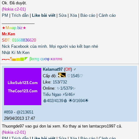
Ok. Đã duyệt.
(Nokia c2-01)
PM
|
Trích dẫn
|
Like bài viết
|
Sửa
|
Xóa
|
Báo cáo
|
Cảnh cáo
_______________
★
M
w
a
p
.
b
i
z
★
Mr.Ken
S
Đ
T
:
0
1
6
6
8
8
3
6
6
2
0
Nick Facebook của mình. Mọi người vào kết bạn nhé
Nhật Kí Mr.Ken
︻
︻
¶
▅
▆
▇
◤
β
α
π
g
ς
υ
σ
φ
κ
α
π
r
ι
s
Kelamat97
(
Off
) ♂️
Cấp độ:
♡1545♡
Like:
153
/
732
Online:
✨1/5379✨
Tiếu Ngạo
⚡5/46⚡
🩸402/4139🩸
🌟0/1694🌟
#859
-
@213651
29/04/2013 17:47
Thuongde97 vao gui don lai xem. Ko thay ai ten lamtacpro1997 cả.
(Nokia c2-01)
PM
|
Trích dẫn
|
Like bài viết
|
Sửa
|
Xóa
|
Báo cáo
|
Cảnh cáo