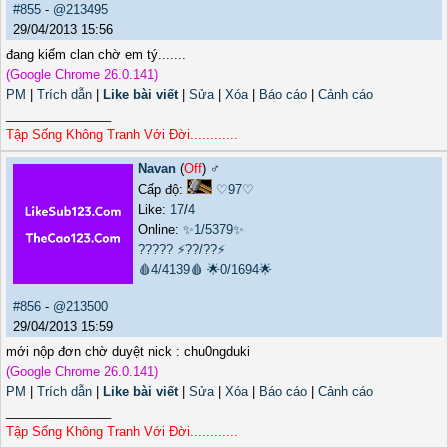
#855
-
@213495
29/04/2013 15:56
đang kiếm clan chờ em tý.......
(Google Chrome 26.0.141)
PM
|
Trích dẫn
|
Like bài viết
|
Sửa
|
Xóa
|
Báo cáo
|
Cảnh cáo
_______________
Tập Sống Không Tranh Với Đời............
Navan
(
Off
) ♂️
Cấp độ:
♡97♡
Like:
17
/
4
Online:
✨1/5379✨
?????
⚡??/??⚡
🩸4/4139🩸
🌟0/1694🌟
#856
-
@213500
29/04/2013 15:59
mới nộp đơn chờ duyệt nick : chu0ngduki
(Google Chrome 26.0.141)
PM
|
Trích dẫn
|
Like bài viết
|
Sửa
|
Xóa
|
Báo cáo
|
Cảnh cáo
_______________
Tập Sống Không Tranh Với Đời............