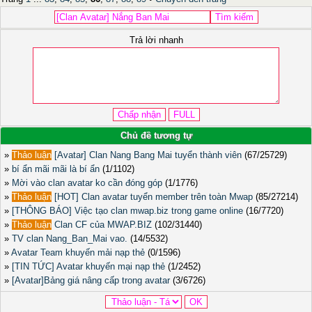
Trả lời nhanh
Chủ đề tương tự
»
Thảo luận
[Avatar] Clan Nang Bang Mai tuyển thành viên
(67/25729)
»
bí ẩn mãi mãi là bí ẩn
(1/1102)
»
Mời vào clan avatar ko cần đóng góp
(1/1776)
»
Thảo luận
[HOT] Clan avatar tuyển member trên toàn Mwap
(85/27214)
»
[THÔNG BÁO] Việc tạo clan mwap.biz trong game online
(16/7720)
»
Thảo luận
Clan CF của MWAP.BIZ
(102/31440)
»
TV clan Nang_Ban_Mai vao.
(14/5532)
»
Avatar Team khuyến mải nạp thẻ
(0/1596)
»
[TIN TỨC] Avatar khuyến mại nạp thẻ
(1/2452)
»
[Avatar]Bảng giá nâng cấp trong avatar
(3/6726)