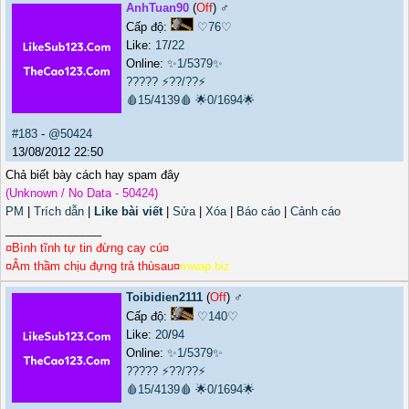
AnhTuan90
(
Off
) ♂️
Cấp độ:
♡76♡
Like:
17
/
22
Online:
✨1/5379✨
?????
⚡??/??⚡
🩸15/4139🩸
🌟0/1694🌟
#183
-
@50424
13/08/2012 22:50
Chả biết bày cách hay spam đây
(Unknown / No Data - 50424)
PM
|
Trích dẫn
|
Like bài viết
|
Sửa
|
Xóa
|
Báo cáo
|
Cảnh cáo
_______________
¤Bình tĩnh tự tin đừng cay cú¤
¤Âm thầm chịu đựng trả thùsau¤
mwap.biz
Toibidien2111
(
Off
) ♂️
Cấp độ:
♡140♡
Like:
20
/
94
Online:
✨1/5379✨
?????
⚡??/??⚡
🩸15/4139🩸
🌟0/1694🌟