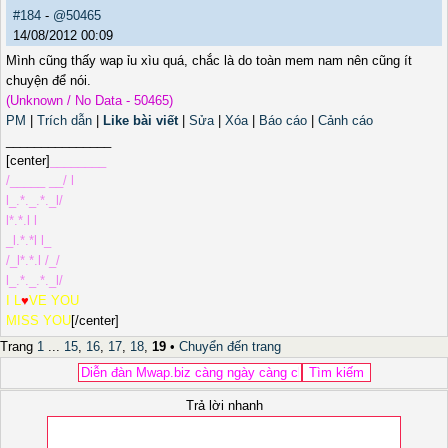
#184
-
@50465
14/08/2012 00:09
Mình cũng thấy wap ỉu xìu quá, chắc là do toàn mem nam nên cũng ít
chuyện để nói.
(Unknown / No Data - 50465)
PM
|
Trích dẫn
|
Like bài viết
|
Sửa
|
Xóa
|
Báo cáo
|
Cảnh cáo
_______________
[center]
________
/_____ __/ l
l_.*._.*._l/
l*.*.l l
_l.*.*l l_
/_l*.*.l /_/
l_.*._.*._l/
I L
♥
VE YOU
MISS YOU
[/center]
Trang
1
...
15
,
16
,
17
,
18
,
19
•
Chuyển đến trang
Trả lời nhanh