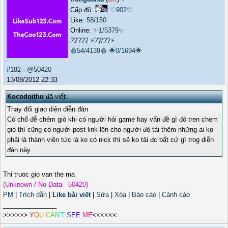
Cấp độ:
♡902♡
Like:
58
/
150
Online:
✨1/5379✨
?????
⚡??/??⚡
🩸54/4139🩸
🌟0/1694🌟
#182
-
@50420
13/08/2012 22:33
Kocodoithu
đã viết:
Thay đổi giao diện diễn đàn
Có chổ đễ chém gió khi có người hỏi game hay vấn đề gì đó tren chem
gió thì cũng có người post link lên cho người đó tải thêm những ai ko
phải là thành viên tức là ko có nick thì sẽ ko tải đc bất cứ gì trog diễn
đàn này.
Thi truoc gio van the ma
(Unknown / No Data - 50420)
PM
|
Trích dẫn
|
Like bài viết
|
Sửa
|
Xóa
|
Báo cáo
|
Cảnh cáo
_______________
>>>>>>
Y
O
U
C
A
N
'
T
S
E
E
M
E
<<<<<<