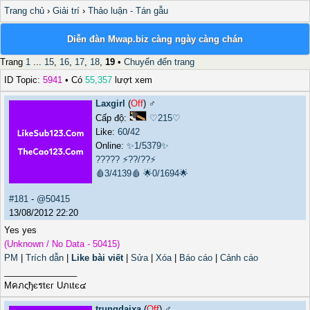
Trang chủ
›
Giải trí
›
Thảo luận - Tán gẫu
Diễn đàn Mwap.biz càng ngày càng chán
Trang
1
...
15
,
16
,
17
,
18
,
19
•
Chuyển đến trang
ID Topic:
5941
• Có
55,357
lượt xem
Laxgirl
(
Off
) ♂️
Cấp độ:
♡215♡
Like:
60
/
42
Online:
✨1/5379✨
?????
⚡??/??⚡
🩸3/4139🩸
🌟0/1694🌟
#181
-
@50415
13/08/2012 22:20
Yes yes
(Unknown / No Data - 50415)
PM
|
Trích dẫn
|
Like bài viết
|
Sửa
|
Xóa
|
Báo cáo
|
Cảnh cáo
_______________
Mคภςђєรtєг Uภเtє๔
trungdaixa
(
Off
) ♂️