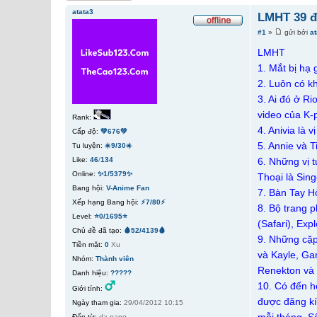
atata3
LMHT 39 đi
#1
»
gửi bởi
a
LMHT
1. Mắt bị hạ 
2. Luôn có k
3. Ai đó ở R
video của K-
Rank:
4. Anivia là 
Cấp độ:
💚676💚
5. Annie và 
Tu luyện:
☀️9/30☀️
Like:
46
/
134
6. Những vị 
Online:
✨1/5379✨
Thoại là Sing
Bang hội:
V-Anime Fan
7. Bàn Tay Hỏ
Xếp hạng Bang hội:
⚡7/80⚡
8. Bộ trang p
Level:
⭐0/1695⭐
(Safari), Ex
Chủ đề đã tạo:
🩸52/4139🩸
9. Những cặp
Tiền mặt:
0
Xu
và Kayle, Ga
Nhóm:
Thành viên
Renekton và 
Danh hiệu:
?????
10. Có đến h
Giới tính:
được đăng kí 
Ngày tham gia:
29/04/2012 10:15
Đến từ:
da nang