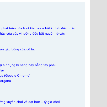
phát triển của Riot Games ở bất kì thời điểm nào.
nhảy của các vị tướng đều bắt nguồn từ các
con gấu bông của cô ta.
ại sử dụng kĩ năng này bằng tay phải.
lyn
mmus (Google Chrome).
Morgana
ường xuyên chơi và đạt hơn 1 tỷ giờ chơi