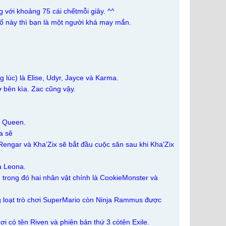
 với khoảng 75 cái chếtmỗi giây. ^^
số này thì bạn là một người khá may mắn.
 lúc) là Elise, Udyr, Jayce và Karma.
 bên kìa. Zac cũng vậy.
er Queen.
a sẽ
engar và Kha’Zix sẽ bắt đầu cuộc săn sau khi Kha’Zix
a Leona.
 trong đó hai nhân vật chính là CookieMonster và
g loạt trò chơi SuperMario còn Ninja Rammus được
ơi có tên Riven và phiên bản thứ 3 cótên Exile.