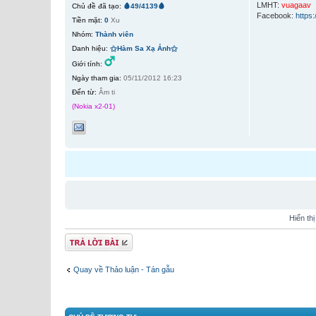
LMHT:
vuagaav
Chủ đề đã tạo:
🩸49/4139🩸
Facebook:
https
Tiền mặt:
0
Xu
Nhóm:
Thành viên
Danh hiệu:
⚝Hàm Sa Xạ Ảnh⚝
Giới tính:
Ngày tham gia:
05/11/2012 16:23
Đến từ:
Âm ti
(Nokia x2-01)
Hiển th
Gửi bài trả lời
Quay về Thảo luận - Tán gẫu