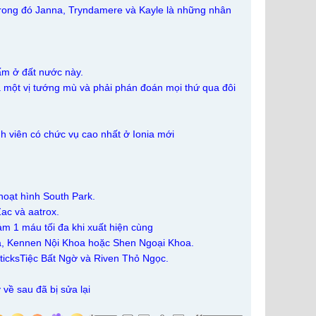
trong đó Janna, Tryndamere và Kayle là những nhân
ấm ở đất nước này.
 là một vị tướng mù và phải phán đoán mọi thứ qua đôi
nh viên có chức vụ cao nhất ở Ionia mới
hoạt hình South Park.
ac và aatrox.
ảm 1 máu tối đa khi xuất hiện cùng
Tá, Kennen Nội Khoa hoặc Shen Ngoại Khoa.
sticksTiệc Bất Ngờ và Riven Thỏ Ngọc.
 về sau đã bị sửa lại