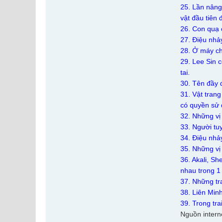
25. Lần nâng
vật đầu tiên 
26. Con quạ 
27. Điệu nhả
28. Ở máy ch
29. Lee Sin c
tai.
30. Tên đầy 
31. Vật trang
có quyền sử 
32. Những vị 
33. Người tu
34. Điệu nhả
35. Những vị
36. Akali, S
nhau trong 1
37. Những tr
38. Liên Min
39. Trong tra
Nguồn intern