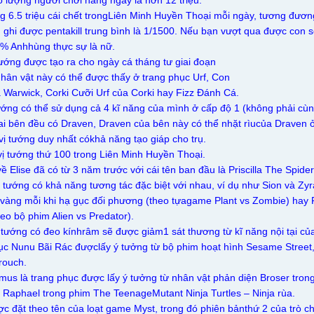
ố lượng người chơi hàng ngày là hơn 12 triệu.
g 6.5 triệu cái chết trongLiên Minh Huyền Thoại mỗi ngày, tương đương
 ghi được pentakill trung bình là 1/1500. Nếu bạn vượt qua được con 
0% Anhhùng thực sự là nữ.
 tướng được tạo ra cho ngày cá tháng tư giai đoạn
hân vật này có thể được thấy ở trang phục Urf, Con
 Warwick, Corki Cưỡi Urf của Corki hay Fizz Đánh Cá.
ướng có thể sử dụng cả 4 kĩ năng của mình ở cấp độ 1 (không phải cùng
ai bên đều có Draven, Draven của bên này có thể nhặt rìucủa Draven ở
vị tướng duy nhất cókhả năng tạo giáp cho trụ.
 vị tướng thứ 100 trong Liên Minh Huyền Thoại.
ề Elise đã có từ 3 năm trước với cái tên ban đầu là Priscilla The Spid
ị tướng có khả năng tương tác đặc biệt với nhau, ví dụ như Sion và Zyr
vàng mỗi khi hạ gục đối phương (theo tựagame Plant vs Zombie) hay R
eo bộ phim Alien vs Predator).
 tướng có đeo kínhrâm sẽ được giảm1 sát thương từ kĩ năng nội tại củ
ục Nunu Bãi Rác đượclấy ý tưởng từ bộ phim hoạt hình Sesame Street,
rouch.
us là trang phục được lấy ý tưởng từ nhân vật phản diện Broser tron
ừ Raphael trong phim The TeenageMutant Ninja Turtles – Ninja rùa.
c đặt theo tên của loạt game Myst, trong đó phiên bảnthứ 2 của trò ch