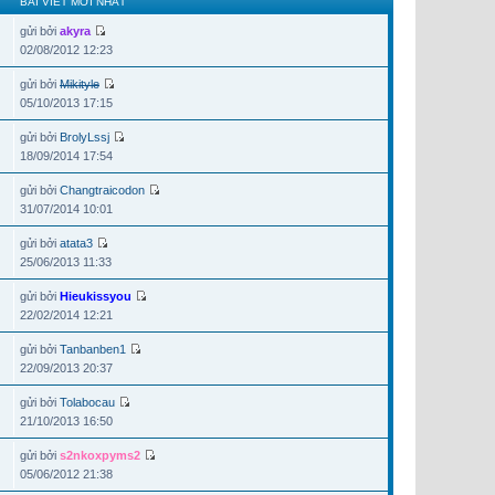
BÀI VIẾT MỚI NHẤT
gửi bởi
akyra
02/08/2012 12:23
gửi bởi
Mikityle
05/10/2013 17:15
gửi bởi
BrolyLssj
18/09/2014 17:54
gửi bởi
Changtraicodon
31/07/2014 10:01
gửi bởi
atata3
25/06/2013 11:33
gửi bởi
Hieukissyou
22/02/2014 12:21
gửi bởi
Tanbanben1
22/09/2013 20:37
gửi bởi
Tolabocau
21/10/2013 16:50
gửi bởi
s2nkoxpyms2
05/06/2012 21:38