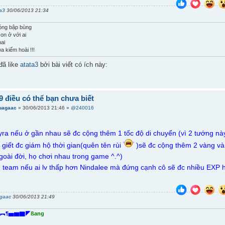
ta3
30/06/2013 21:34
óng bập bùng
on ở với ai
hai
a kiếm hoài !!!
đã like
atata3
bởi bài viết có ích này:
 điều có thể bạn chưa biết
uagaac
» 30/06/2013 21:46 »
@240016
yra nếu ở gần nhau sẽ đc cộng thêm 1 tốc độ di chuyển (vì 2 tướng nà
 giết đc giám hộ thời gian(quên tên rùi
)sẽ đc cộng thêm 2 vàng và 
goài đời, họ chơi nhau trong game ^.^)
1 team nếu ai lv thấp hơn Nindalee mà đứng cạnh cô sẽ đc nhiều EXP hơn
gaac
30/06/2013 21:49
︻¶▅▆▇◤
ßang
c