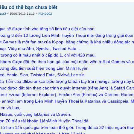
ều có thể bạn chưa biết
tata3
» 30/06/2013 21:19 »
@240002
gục sẽ được tính vào tổng số lính tiêu diệt của bạn.
hoảng 8 đến 10 tướng Liên Minh Huyền Thoại mới đang trong giai đoạn 
iot Games là một fan bự của K-pop, bằng chứng là khá nhiều động tác 
pop. Vídụ như Ahri, Syndra, Twisted Fate…
vị tướng có ít máu nhất ở cấp độ 1, chỉ với 428 máu.
Tibbers được đặt tên theo bạn gái của một nhân viên ở Riot Games và 
tướng đầu tiên xuất hiện trong Liên Minh Huyền
ed, Annie, Sion, Twisted Fate, Sivirvà Lee sin.
a Tiễn của Blitzcrankcó biểu tượng là bàn tay trái nhưngvị tướng này l
hục được đặt tên theo các trình duyệt Internet (tiếng Anh) là Safari Cait
plorer Ezreal (Internet Explorer), Foxfire Ahri (Firefox) và Chrome Ra
 anh/chị em trong Liên Minh Huyền Thoại là Katarina và Cassiopeia, 
ren và Lux,
Nasus, cuối cùng làDarius và Draven.
ơn 70 triệu tài khoản LiênMinh Huyền Thoại đã
từ hơn 145 quốc gia trên toàn thế giới. Trong đó có 32 triệu người th