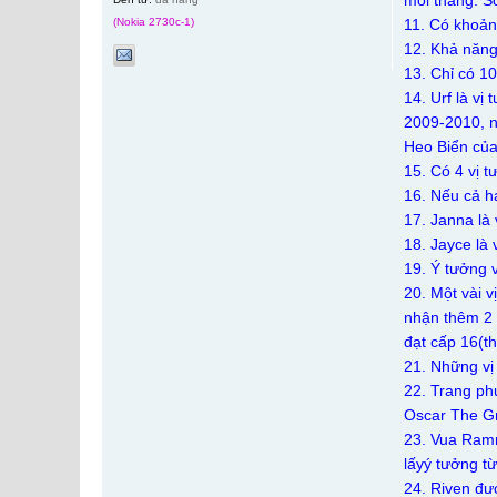
mỗi tháng. S
(Nokia 2730c-1)
11. Có khoản
12. Khả năng
13. Chỉ có 1
14. Urf là vị
2009-2010, n
Heo Biển của
15. Có 4 vị t
16. Nếu cả h
17. Janna là 
18. Jayce là
19. Ý tưởng v
20. Một vài v
nhận thêm 2 
đạt cấp 16(th
21. Những vị
22. Trang ph
Oscar The G
23. Vua Ramm
lấyý tưởng t
24. Riven đượ