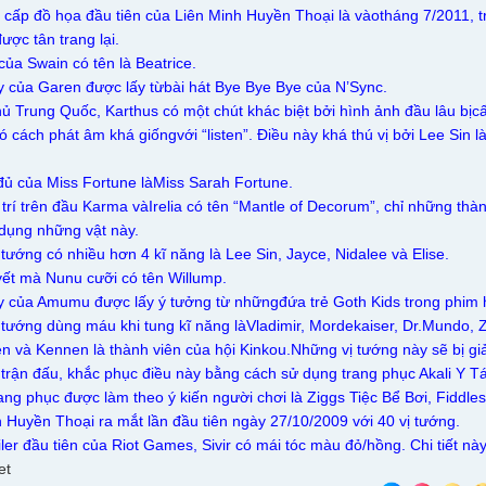
 cấp đồ họa đầu tiên của Liên Minh Huyền Thoại là vàotháng 7/2011, 
được tân trang lại.
của Swain có tên là Beatrice.
y của Garen được lấy từbài hát Bye Bye Bye của N’Sync.
ủ Trung Quốc, Karthus có một chút khác biệt bởi hình ảnh đầu lâu bịc
ó cách phát âm khá giốngvới “listen”. Điều này khá thú vị bởi Lee Sin
đủ của Miss Fortune làMiss Sarah Fortune.
 trí trên đầu Karma vàIrelia có tên “Mantle of Decorum”, chỉ những thà
dụng những vật này.
tướng có nhiều hơn 4 kĩ năng là Lee Sin, Jayce, Nidalee và Elise.
yết mà Nunu cưỡi có tên Willump.
y của Amumu được lấy ý tưởng từ nhữngđứa trẻ Goth Kids trong phim 
 tướng dùng máu khi tung kĩ năng làVladimir, Mordekaiser, Dr.Mundo, Z
hen và Kennen là thành viên của hội Kinkou.Những vị tướng này sẽ bị gi
 trận đấu, khắc phục điều này bằng cách sử dụng trang phục Akali Y 
ang phục được làm theo ý kiến người chơi là Ziggs Tiệc Bể Bơi, Fiddle
h Huyền Thoại ra mắt lần đầu tiên ngày 27/10/2009 với 40 vị tướng.
iler đầu tiên của Riot Games, Sivir có mái tóc màu đỏ/hồng. Chi tiết này
et