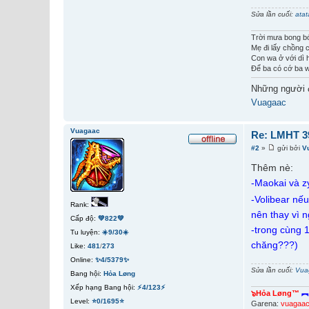
Sửa lần cuối:
ata
Trời mưa bong b
Mẹ đi lấy chồng c
Con wa ở với dì 
Để ba có cớ ba w
Những người 
Vuagaac
Vuagaac
Re: LMHT 39
#2
»
gửi bởi
V
Thêm nè:
-Maokai và z
-Volibear nếu
Rank:
nên thay vì n
Cấp độ:
💚822💚
-trong cùng 
Tu luyện:
☀️9/30☀️
chăng???)
Like:
481
/
273
Online:
✨4/5379✨
Sửa lần cuối:
Vua
Bang hội:
Hỏa Løng
Xếp hạng Bang hội:
⚡4/123⚡
๖Hỏa Løng™
︻
Level:
⭐0/1695⭐
Garena:
vuagaa