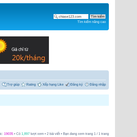
Tìm kiếm nâng cao
Trợ giúp
Rating
Xếp hạng Like
Đăng ký
Đăng nhập
ic:
19035
• Có
1,897
lượt xem • 2 bài viết • Bạn đang xem trang
1
/
1
trang