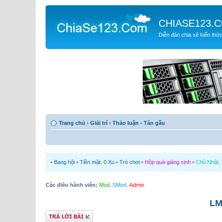
CHIASE123.
Diễn đàn chia sẻ kiến thứ
Trang chủ
›
Giải trí
›
Thảo luận - Tán gẫu
•
Bang hội
•
Tiền mặt:
0
Xu
•
Trò chơi
•
Hộp quà giáng sinh
•
Chủ Nhật, 
Các điều hành viên:
Mod
,
SMod
,
Admin
LM
Gửi bài trả lời