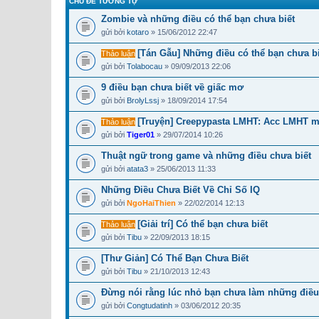
CHỦ ĐỀ TƯƠNG TỰ
Zombie và những điều có thể bạn chưa biết
gửi bởi
kotaro
» 15/06/2012 22:47
[Tán Gẫu] Những điều có thể bạn chưa bi
Thảo luận
gửi bởi
Tolabocau
» 09/09/2013 22:06
9 điều bạn chưa biết về giấc mơ
gửi bởi
BrolyLssj
» 18/09/2014 17:54
[Truyện] Creepypasta LMHT: Acc LMHT ma
Thảo luận
gửi bởi
Tiger01
» 29/07/2014 10:26
Thuật ngữ trong game và những điều chưa biết
gửi bởi
atata3
» 25/06/2013 11:33
Những Điều Chưa Biết Về Chỉ Số IQ
gửi bởi
NgoHaiThien
» 22/02/2014 12:13
[Giải trí] Có thể bạn chưa biết
Thảo luận
gửi bởi
Tibu
» 22/09/2013 18:15
[Thư Giản] Có Thể Bạn Chưa Biết
gửi bởi
Tibu
» 21/10/2013 12:43
Đừng nói rằng lúc nhỏ bạn chưa làm những điều
gửi bởi
Congtudatinh
» 03/06/2012 20:35