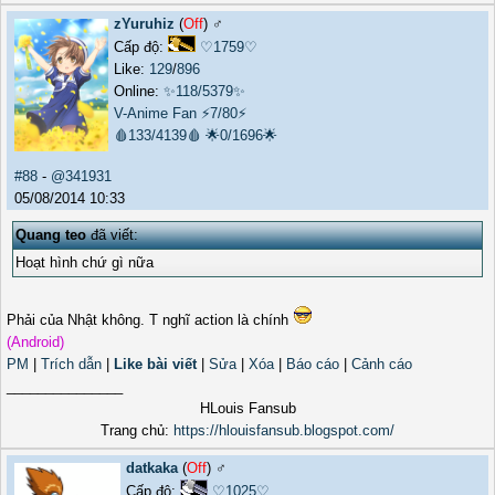
zYuruhiz
(
Off
) ♂️
Cấp độ:
♡1759♡
Like:
129
/
896
Online:
✨118/5379✨
V-Anime Fan
⚡7/80⚡
🩸133/4139🩸
🌟0/1696🌟
#88
-
@341931
05/08/2014 10:33
Quang teo
đã viết:
Hoạt hình chứ gì nữa
Phải của Nhật không. T nghĩ action là chính
(Android)
PM
|
Trích dẫn
|
Like bài viết
|
Sửa
|
Xóa
|
Báo cáo
|
Cảnh cáo
_______________
HLouis Fansub
Trang chủ:
https://hlouisfansub.blogspot.com/
datkaka
(
Off
) ♂️
Cấp độ:
♡1025♡