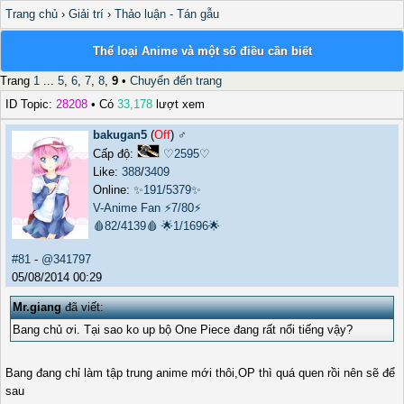
Trang chủ
›
Giải trí
›
Thảo luận - Tán gẫu
Thể loại Anime và một số điều cần biết
Trang
1
...
5
,
6
,
7
,
8
,
9
•
Chuyển đến trang
ID Topic:
28208
• Có
33,178
lượt xem
bakugan5
(
Off
) ♂️
Cấp độ:
♡2595♡
Like:
388
/
3409
Online:
✨191/5379✨
V-Anime Fan
⚡7/80⚡
🩸82/4139🩸
🌟1/1696🌟
#81
-
@341797
05/08/2014 00:29
Mr.giang
đã viết:
Bang chủ ơi. Tại sao ko up bộ One Piece đang rất nổi tiếng vậy?
Bang đang chỉ làm tập trung anime mới thôi,OP thì quá quen rồi nên sẽ để
sau