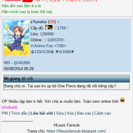
Hận đời sao lắm é.o le
Hận mình sao lạ kute thế này
zYuruhiz
(
Off
) ♂️
Cấp độ:
♡1759♡
Like:
129
/
896
Online:
✨118/5379✨
V-Anime Fan
⚡7/80⚡
🩸133/4139🩸
🌟0/1696🌟
#83
-
@341806
05/08/2014 06:29
Mr.giang
đã viết:
Bang chủ ơi. Tại sao ko up bộ One Piece đang rất nổi tiếng vậy?
OP Nhiều tập làm k hết. Với chả ai muốn làm. Toàn xem online thôi
(Android)
PM
|
Trích dẫn
|
Like bài viết
|
Sửa
|
Xóa
|
Báo cáo
|
Cảnh cáo
_______________
HLouis Fansub
Trang chủ:
https://hlouisfansub.blogspot.com/