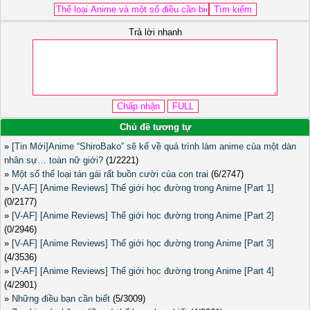
Trả lời nhanh
Chủ đề tương tự
»
[Tin Mới]Anime “ShiroBako” sẽ kể về quá trình làm anime của một dàn
nhân sự… toàn nữ giới?
(1/2221)
»
Một số thể loại tán gái rất buồn cười của con trai
(6/2747)
»
[V-AF] [Anime Reviews] Thế giới học đường trong Anime [Part 1]
(0/2177)
»
[V-AF] [Anime Reviews] Thế giới học đường trong Anime [Part 2]
(0/2946)
»
[V-AF] [Anime Reviews] Thế giới học đường trong Anime [Part 3]
(4/3536)
»
[V-AF] [Anime Reviews] Thế giới học đường trong Anime [Part 4]
(4/2901)
»
Những điều bạn cần biết
(5/3009)