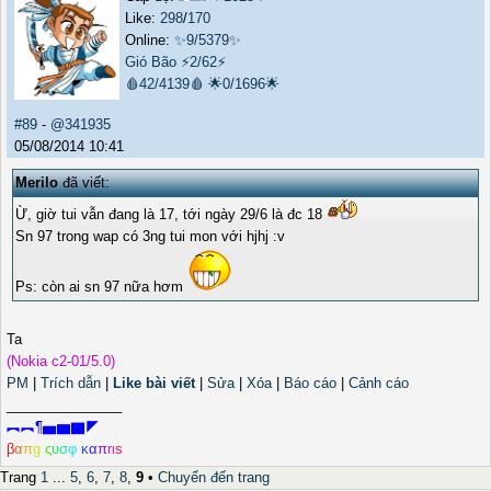
Like:
298
/
170
Online:
✨9/5379✨
Gió Bão
⚡2/62⚡
🩸42/4139🩸
🌟0/1696🌟
#89
-
@341935
05/08/2014 10:41
Merilo
đã viết:
Ừ, giờ tui vẫn đang là 17, tới ngày 29/6 là đc 18
Sn 97 trong wap có 3ng tui mon với hjhj :v
Ps: còn ai sn 97 nữa hơm
Ta
(Nokia c2-01/5.0)
PM
|
Trích dẫn
|
Like bài viết
|
Sửa
|
Xóa
|
Báo cáo
|
Cảnh cáo
_______________
︻︻¶▅▆▇◤
β
α
π
g
ς
υ
σ
φ
κ
α
π
r
ι
s
Trang
1
...
5
,
6
,
7
,
8
,
9
•
Chuyển đến trang