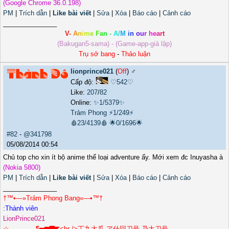
(Google Chrome 36.0.198)
PM
|
Trích dẫn
|
Like bài viết
|
Sửa
|
Xóa
|
Báo cáo
|
Cảnh cáo
_______________
V
-
A
n
i
m
e
F
a
n
-
A
/
M
i
n
o
u
r
h
e
a
r
t
(Bakugan5-sama) - (Game-app-giả lập)
Trụ sở bang
-
Thảo luận
lionprince021
(
Off
) ♂️
Cấp độ:
♡542♡
Like:
207
/
82
Online:
✨1/5379✨
Trảm Phong
⚡1/249⚡
🩸23/4139🩸
🌟0/1696🌟
#82
-
@341798
05/08/2014 00:54
Chủ top cho xin ít bộ anime thể loại adventure ấy. Mới xem đc Inuyasha à
(Nokia 5800)
PM
|
Trích dẫn
|
Like bài viết
|
Sửa
|
Xóa
|
Báo cáo
|
Cảnh cáo
_______________
†™•—»Trảm Phong Bang«—•™†
LionPrince021
☆︻︻︻︻¶▅▆▇◤<br />丁九太瓜 ア什回刀号 乃太刀号