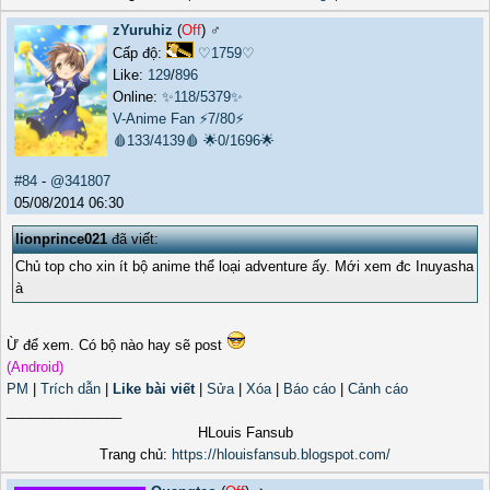
zYuruhiz
(
Off
) ♂️
Cấp độ:
♡1759♡
Like:
129
/
896
Online:
✨118/5379✨
V-Anime Fan
⚡7/80⚡
🩸133/4139🩸
🌟0/1696🌟
#84
-
@341807
05/08/2014 06:30
lionprince021
đã viết:
Chủ top cho xin ít bộ anime thể loại adventure ấy. Mới xem đc Inuyasha
à
Ừ để xem. Có bộ nào hay sẽ post
(Android)
PM
|
Trích dẫn
|
Like bài viết
|
Sửa
|
Xóa
|
Báo cáo
|
Cảnh cáo
_______________
HLouis Fansub
Trang chủ:
https://hlouisfansub.blogspot.com/