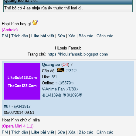
Quang teo
đã viết:
Thế bộ có 4 ae ninja rùa ấy thuộc thể loại gì.
Hoạt hình hay gì
(Android)
PM
|
Trích dẫn
|
Like bài viết
|
Sửa
|
Xóa
|
Báo cáo
|
Cảnh cáo
_______________
HLouis Fansub
Trang chủ:
https://hlouisfansub.blogspot.com/
Quangteo
(
Off
) ♂️
Cấp độ:
♡32♡
Like:
8
/
1
Online:
✨1/5379✨
V-Anime Fan
⚡7/80⚡
🩸1/4139🩸
🌟0/1696🌟
#87
-
@341917
05/08/2014 09:51
Hoạt hình chứ gì nữa
(Opera Mini 4.1.1)
PM
|
Trích dẫn
|
Like bài viết
|
Sửa
|
Xóa
|
Báo cáo
|
Cảnh cáo