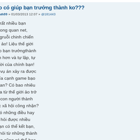
ảo có giúp bạn trưởng thành ko???
uth99
» 01/03/2013 12:07 »
@181443
rất nhiều bạn
rong quan net,
gruỗi chinh chiến
 ảo! Liệu thế giới
o bạn trưởngthành
 hơn và tự lập, tự
đời của chính bạn!
vụ án xảy ra được
hía cạnh game bạo
quan? Có bao nhiêu
 từ thế giới ảo trở
 con người thành
 xã hội công nhận?
có những điều hay
 hỏi được nhiều
ạn có thể kết bạn,
 hỏi từ những thành