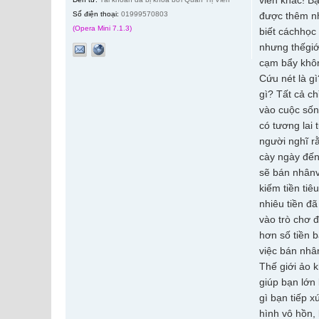
viên khác! B
Số điện thoại:
01999570803
được thêm nh
(Opera Mini 7.1.3)
biết cáchhọc
nhưng thếgiớ
cạm bẩy khô
Cứu nét là g
gì? Tất cả c
vào cuộc sốn
có tương lai 
người nghĩ r
cày ngày đến 
sẽ bán nhânv
kiếm tiền ti
nhiêu tiền đ
vào trò chơ đ
hơn số tiền 
việc bán nhâ
Thế giới ảo 
giúp bạn lớn
gì bạn tiếp x
hình vô hồn,