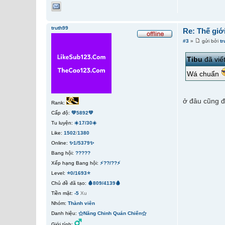
truth99
Re: Thế giớ
#3
»
gửi bởi
tr
Tibu
đã viết
Wá chuẩn
ở đâu cũng 
Rank:
Cấp độ:
💚5892💚
Tu luyện:
☀️17/30☀️
Like:
1502
/
1380
Online:
✨1/5379✨
Bang hội:
?????
Xếp hạng Bang hội:
⚡??/??⚡
Level:
⭐0/1693⭐
Chủ đề đã tạo:
🩸809/4139🩸
Tiền mặt:
-5
Xu
Nhóm:
Thành viên
Danh hiệu:
⚝Năng Chinh Quán Chiến⚝
Giới tính: