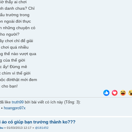
ờ thấy ai chơi
h danh chưa? Chỉ
đấu trường trong
òn ngoài đời thực
ên những chuyện có
 cho người?
y chơi chỉ để giải
g chơi quá nhiều
g thể nào vượt qua
g của thế giới
ực ấy! Đừng mê
 chìm vì thế giới
uộc đờithật mới đem
c cho bạn!
đã like
truth99
bởi bài viết có ích này (Tổng: 3):
u
•
hoangpro97x
i ảo có giúp bạn trưởng thành ko???
ibu
» 01/03/2013 12:17 »
@181452