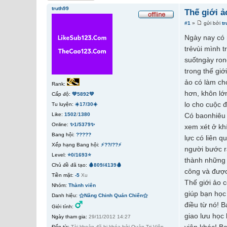
truth99
Thế giới 
#1
»
gửi bởi
tr
Ngày nay có 
trẻvùi mình t
suốtngày ron
trong thế giới
ảo có làm ch
Rank:
hơn, khôn lớn
Cấp độ:
💚5892💚
lo cho cuộc 
Tu luyện:
☀️17/30☀️
Like:
1502
/
1380
Có baonhiêu 
Online:
✨1/5379✨
xem xét ở k
Bang hội:
?????
lực có liên 
Xếp hạng Bang hội:
⚡??/??⚡
người bước ra
Level:
⭐0/1693⭐
thành những
Chủ đề đã tạo:
🩸809/4139🩸
công và được
Tiền mặt:
-5
Xu
Thế giới ảo 
Nhóm:
Thành viên
giúp bạn học
Danh hiệu:
⚝Năng Chinh Quán Chiến⚝
điều từ nó! B
Giới tính:
giao lưu học
Ngày tham gia:
29/11/2012 14:27
Đến từ:
Tài khoản đã bị khóa bởi Quản Trị Viên