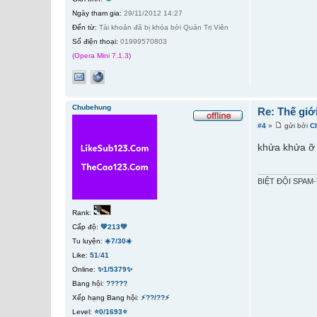
Ngày tham gia:
29/11/2012 14:27
Đến từ:
Tài khoản đã bị khóa bởi Quản Trị Viên
Số điện thoại:
01999570803
(Opera Mini 7.1.3)
Chubehung
Re: Thế giớ
#4
»
gửi bởi
C
khửa khửa ỡ 
BIỆT ĐỘI SPAM-
Rank:
Cấp độ:
💚213💚
Tu luyện:
☀️7/30☀️
Like:
51
/
41
Online:
✨1/5379✨
Bang hội:
?????
Xếp hạng Bang hội:
⚡??/??⚡
Level:
⭐0/1693⭐