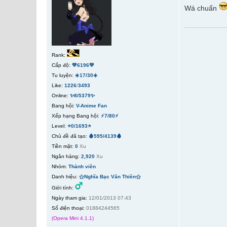
Wá chuẩn
Rank:
Cấp độ:
💚6196💚
Tu luyện:
☀️17/30☀️
Like:
1226
/
3493
Online:
✨8/5379✨
Bang hội:
V-Anime Fan
Xếp hạng Bang hội:
⚡7/80⚡
Level:
⭐0/1693⭐
Chủ đề đã tạo:
🩸595/4139🩸
Tiền mặt:
0
Xu
Ngân hàng:
2,920
Xu
Nhóm:
Thành viên
Danh hiệu:
⚝Nghĩa Bạc Vân Thiên⚝
Giới tính:
Ngày tham gia:
12/01/2013 07:43
Số điện thoại:
01884244565
(Opera Mini 4.1.1)