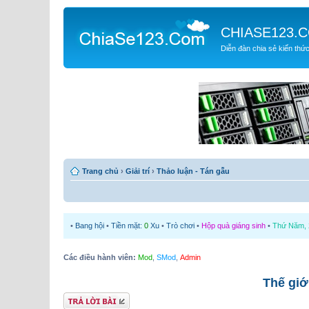
CHIASE123.
Diễn đàn chia sẻ kiến thứ
Trang chủ
›
Giải trí
›
Thảo luận - Tán gẫu
•
Bang hội
•
Tiền mặt:
0
Xu
•
Trò chơi
•
Hộp quà giáng sinh
•
Thứ Năm, 2
Các điều hành viên:
Mod
,
SMod
,
Admin
Thế giớ
Gửi bài trả lời