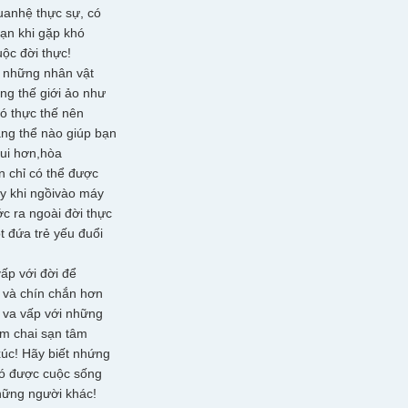
anhệ thực sự, có
bạn khi gặp khó
uộc đời thực!
à những nhân vật
ng thế giới ảo như
ó thực thế nên
ng thể nào giúp bạn
ui hơn,hòa
 chỉ có thể được
y khi ngồivào máy
ớc ra ngoài đời thực
t đứa trẻ yếu đuổi
vấp với đời để
 và chín chắn hơn
 va vấp với những
àm chai sạn tâm
úc! Hãy biết nhứng
có được cuộc sống
hững người khác!