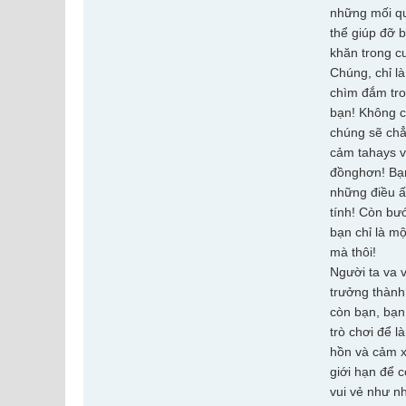
những mối qu
thể giúp đỡ 
khăn trong c
Chúng, chỉ l
chìm đắm tro
bạn! Không c
chúng sẽ chẳ
cảm tahays v
đồnghơn! Bạn
những điều ấ
tính! Còn bư
bạn chỉ là mộ
mà thôi!
Người ta va 
trưởng thành
còn bạn, bạn
trò chơi để l
hồn và cảm x
giới hạn để 
vui vẻ như n