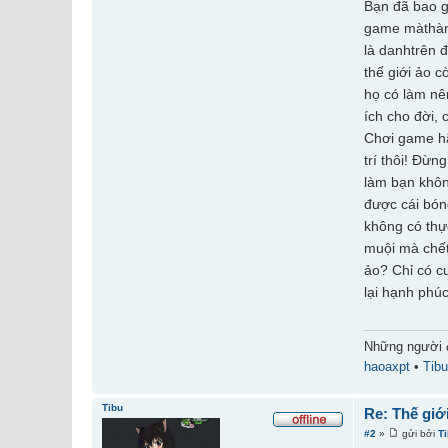
Bạn đã bao gi
game màthàn
là danhtrên 
thế giới ảo c
họ có làm n
ích cho đời,
Chơi game hã
trí thôi! Đừn
làm bạn khôn
được cái bón
không có th
muội mà chết
ảo? Chỉ có c
lại hạnh phú
Những người 
haoaxpt
•
Tib
Tibu
Re: Thế giớ
#2
»
gửi bởi
T