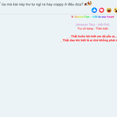
ủa mà kái này trư tự ngỉ ra hay coppy ở đâu dzạ?
V
-
A
n
i
m
e
F
a
n
-
A
/
M
i
n
o
u
r
h
e
a
r
t
(Akatsuki Tibu) - (Hội Phó)
Trụ sở bang
-
Thảo luận
_ Thật buồn khi biết em đã yêu ai...
_ Thật đau khi biết là ai chứ không phải 