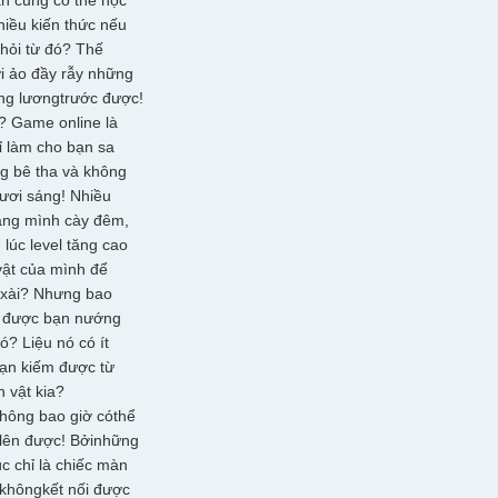
ạn cũng có thể học
iều kiến thức nếu
 hỏi từ đó? Thế
i ảo đầy rẫy những
ng lươngtrước được!
ì? Game online là
hỉ làm cho bạn sa
g bê tha và không
tươi sáng! Nhiều
ằng mình cày đêm,
lúc level tăng cao
ật của mình để
êuxài? Nhưng bao
ã được bạn nướng
ó? Liệu nó có ít
bạn kiếm được từ
n vật kia?
không bao giờ cóthể
 lên được! Bởinhững
úc chỉ là chiếc màn
 khôngkết nối được