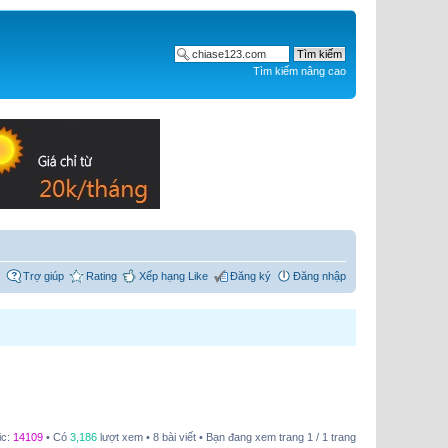
Tìm kiếm nâng cao
Trợ giúp
Rating
Xếp hạng Like
Đăng ký
Đăng nhập
ic:
14109
• Có
3,186
lượt xem • 8 bài viết • Bạn đang xem trang
1
/
1
trang