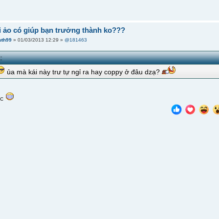
i ảo có giúp bạn trưởng thành ko???
uth99
» 01/03/2013 12:29 »
@181463
:
ủa mà kái này trư tự ngỉ ra hay coppy ở đâu dzạ?
đc