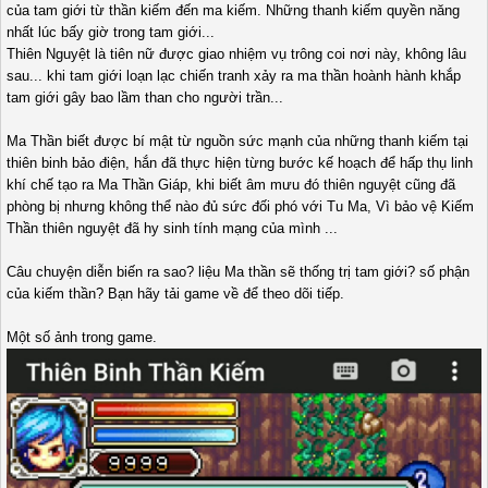
của tam giới từ thần kiếm đến ma kiếm. Những thanh kiếm quyền năng
nhất lúc bấy giờ trong tam giới...
Thiên Nguyệt là tiên nữ được giao nhiệm vụ trông coi nơi này, không lâu
sau... khi tam giới loạn lạc chiến tranh xảy ra ma thần hoành hành khắp
tam giới gây bao lầm than cho người trần...
Ma Thần biết được bí mật từ nguồn sức mạnh của những thanh kiếm tại
thiên binh bảo điện, hắn đã thực hiện từng bước kế hoạch để hấp thụ linh
khí chế tạo ra Ma Thần Giáp, khi biết âm mưu đó thiên nguyệt cũng đã
phòng bị nhưng không thể nào đủ sức đối phó với Tu Ma, Vì bảo vệ Kiếm
Thần thiên nguyệt đã hy sinh tính mạng của mình ...
Câu chuyện diễn biến ra sao? liệu Ma thần sẽ thống trị tam giới? số phận
của kiếm thần? Bạn hãy tải game về để theo dõi tiếp.
Một số ảnh trong game.