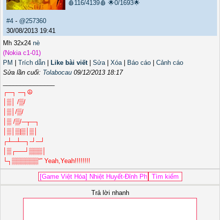
🩸116/4139🩸
🌟0/1693🌟
#4
-
@257360
30/08/2013 19:41
Mh 32x24
nè
(Nokia c1-01)
PM
|
Trích dẫn
|
Like bài viết
|
Sửa
|
Xóa
|
Báo cáo
|
Cảnh cáo
Sửa lần cuối:
Tolabocau
09/12/2013 18:17
_______________
┌─┐ ─┐☮
│▒│ /▒/
│▒│/▒/
│▒ /▒/─┬─┐
│▒│▒|▒│▒│
┌┴─┴─┐-┘─┘
│▒┌──┘▒▒▒│
└┐▒▒▒▒▒▒“” Yeah,Yeah!!!!!!!!
Trả lời nhanh