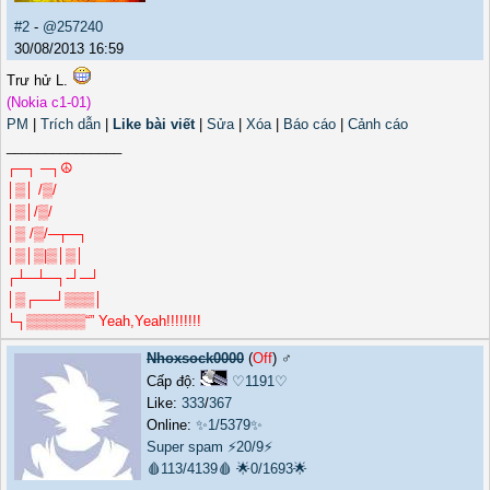
#2
-
@257240
30/08/2013 16:59
Trư hử L.
(Nokia c1-01)
PM
|
Trích dẫn
|
Like bài viết
|
Sửa
|
Xóa
|
Báo cáo
|
Cảnh cáo
_______________
┌─┐ ─┐☮
│▒│ /▒/
│▒│/▒/
│▒ /▒/─┬─┐
│▒│▒|▒│▒│
┌┴─┴─┐-┘─┘
│▒┌──┘▒▒▒│
└┐▒▒▒▒▒▒“” Yeah,Yeah!!!!!!!!
Nhoxsock0000
(
Off
) ♂️
Cấp độ:
♡1191♡
Like:
333
/
367
Online:
✨1/5379✨
Super spam
⚡20/9⚡
🩸113/4139🩸
🌟0/1693🌟