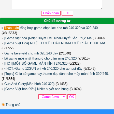
Chủ đề tương tự
»
Thảo luận
tổng hợp game chọn lọc cho mh 240.320 và 320.240
(46/15573)
»
[Game việt hoá ]Nhiệt Huyết Đầu Nhai-Huyết Sắc Phục Ma
(0/2009)
»
[Game Việt Hoá] NHIỆT HUYẾT ĐẦU NHAI-HUYẾT SẮC PHỤC MA
(0/1722)
»
Game bejeweld cho mh 320.240 day
(2/1340)
»
bộ game mới nhất tháng 6 cho cảm ứng 240.320
(7/3615)
»
[HÓT]MỘT SỐ GAME MÀN HÌNH 240.320
(6/2322)
»
<HOT>Game 12GUN onl vh 240.320 cho ae test đây
(6/3142)
»
[Topic] Chia sẻ game hay,theme đẹp dành cho máy màn hình 320*240.
(11/6354)
»
Gun And Glory(Màn hình 240.320)
(0/1435)
»
[Game Việt hóa 99%] Nhiệt huyết anh hùng
(0/1604)
Trang chủ