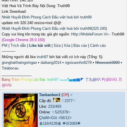
Màn Hình: 240.320
Việt Hoá Và Trình Bày Nội Dung: Truth99
Link Download:
Nhiệt Huyết-Đỉnh Phong Cách Đấu việt hoá bởi truth99
update mh 320.240 resize=tool @@:
Nhiệt Huyết-Đỉnh Phong Cách Đấu việt hoá bởi truth99(320.240)
Copy vui lòng tôn trọng tác giả ghi nguồn:
Http://MobileForum.Vn
- Truth99
(Google Chrome 28.0.150)
PM
|
Trích dẫn
|
Like bài viết
|
Sửa
|
Xóa
|
Báo cáo
|
Cảnh cáo
------------
Những người đã like
truth97
bởi bài viết có ích này (Tổng: 5):
gionghatthatngotngao
•
daibang2014
•
ngoisaonho9279
•
Nhoxsock0000
•
Tolabocau
_______________
B
a
n
g
T
r
ả
m
P
h
o
n
g
L
ã
o
Đ
ạ
i
:
t
r
u
t
h
9
7
︻
︻
¶
▅
▆
▇
◤
了
九
@
/
\
/
\
P
|
-
|
回
/
\
/
G
乃
@
/
\
/
G
Tanbanben1
(
Off
) ♂️
Cấp độ:
♡2377♡
Like:
231
/
493
Online:
✨52/5379✨
ÇhéM×Gîó
⚡56/12⚡
🩸116/4139🩸
🌟0/1693🌟