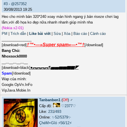
#3
-
@257352
30/08/2013 19:25
Heo cho mình bản 320*240 xoay màn hình ngang ý.bản riseze chơi lag
lắm,với đồ họa ko đẹp nữa.nhanh nhanh giúp mình nha
(Nokia x2-01)
PM
|
Trích dẫn
|
Like bài viết
|
Sửa
|
Xóa
|
Báo cáo
|
Cảnh cáo
_______________
†™•—»Super spam«—•™†
[download=red]
[/download]
Bang Chủ:
Nhoxsock0000
__,,,__,,,__,,,__
●︻︻︻︻¶▅▅▆▆▇▇◤
[download=black]
Spam
[/download]
Wap của mình:
Google.OpVn.InFo
VipJava.Mobie.In
Tanbanben1
(
Off
) ♂️
Cấp độ:
♡2377♡
Like:
231
/
493
Online:
✨52/5379✨
ÇhéM×Gîó
⚡56/12⚡