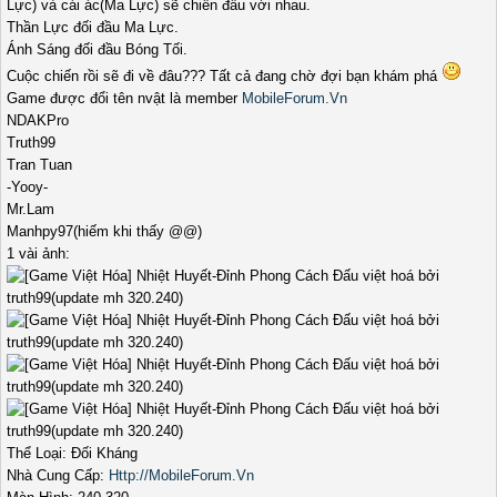
Lực) và cái ác(Ma Lực) sẽ chiến đấu với nhau.
Thần Lực đối đầu Ma Lực.
Ánh Sáng đối đầu Bóng Tối.
Cuộc chiến rồi sẽ đi về đâu??? Tất cả đang chờ đợi bạn khám phá
Game được đổi tên nvật là member
MobileForum.Vn
NDAKPro
Truth99
Tran Tuan
-Yooy-
Mr.Lam
Manhpy97(hiếm khi thấy @@)
1 vài ảnh:
Thể Loại: Đối Kháng
Nhà Cung Cấp:
Http://MobileForum.Vn