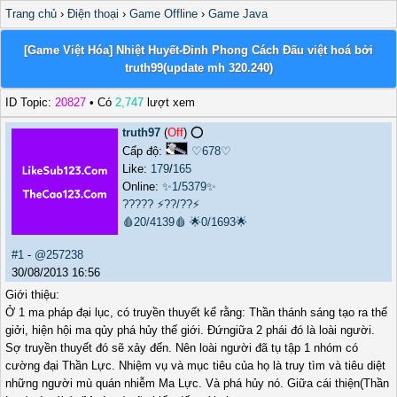
Trang chủ
›
Điện thoại
›
Game Offline
›
Game Java
[Game Việt Hóa] Nhiệt Huyết-Đỉnh Phong Cách Đấu việt hoá bởi
truth99(update mh 320.240)
ID Topic:
20827
• Có
2,747
lượt xem
truth97
(
Off
) ⭕️
Cấp độ:
♡678♡
Like:
179
/
165
Online:
✨1/5379✨
?????
⚡??/??⚡
🩸20/4139🩸
🌟0/1693🌟
#1
-
@257238
30/08/2013 16:56
Giới thiệu:
Ở 1 ma pháp đại lục, có truyền thuyết kể rằng: Thần thánh sáng tạo ra thế
giởi, hiện hội ma qủy phá hủy thế giới. Đứngiữa 2 phái đó là loài người.
Sợ truyền thuyết đó sẽ xảy đến. Nên loài người đã tụ tập 1 nhóm có
cường đại Thần Lực. Nhiệm vụ và mục tiêu của họ là truy tìm và tiêu diệt
những người mù quán nhiễm Ma Lực. Và phá hủy nó. Giữa cái thiện(Thần